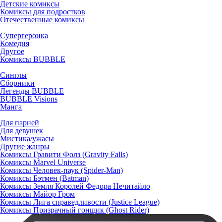
Детские комиксы
Комиксы для подростков
Отечественные комиксы
Супергероика
Комедия
Другое
Комиксы BUBBLE
Синглы
Сборники
Легенды BUBBLE
BUBBLE Visions
Манга
Для парней
Для девушек
Мистика/ужасы
Другие жанры
Комиксы Гравити Фолз (Gravity Falls)
Комиксы Marvel Universe
Комиксы Человек-паук (Spider-Man)
Комиксы Бэтмен (Batman)
Комиксы Земля Королей Федора Нечитайло
Комиксы Майор Гром
Комиксы Лига справедливости (Justice League)
Комиксы Призрачный гонщик (Ghost Rider)