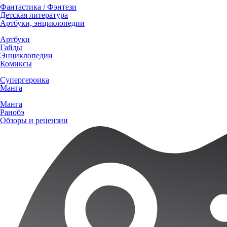
Фантастика / Фэнтези
Детская литература
Артбуки, энциклопедии
Артбуки
Гайды
Энциклопедии
Комиксы
Супергероика
Манга
Манга
Ранобэ
Обзоры и рецензии