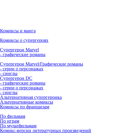
Комиксы и манга
Комиксы о супергероях
Супергерои Marvel
- графические романы
Супергерои Marvel/Графические романы
- серии о персонажах
- синглы
Супергерои DC
- графические романы
- серии о персонажах
- синглы
Альтернативная супергероика
Альтернативные комиксы
Комиксы по франшизам
По фильмам
По играм
По мультфильмам
Комикс-версии литературных произведений