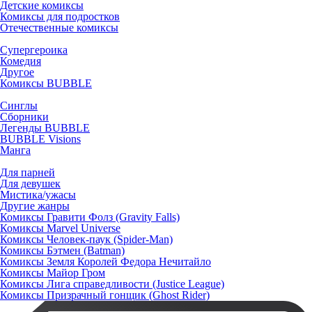
Детские комиксы
Комиксы для подростков
Отечественные комиксы
Супергероика
Комедия
Другое
Комиксы BUBBLE
Синглы
Сборники
Легенды BUBBLE
BUBBLE Visions
Манга
Для парней
Для девушек
Мистика/ужасы
Другие жанры
Комиксы Гравити Фолз (Gravity Falls)
Комиксы Marvel Universe
Комиксы Человек-паук (Spider-Man)
Комиксы Бэтмен (Batman)
Комиксы Земля Королей Федора Нечитайло
Комиксы Майор Гром
Комиксы Лига справедливости (Justice League)
Комиксы Призрачный гонщик (Ghost Rider)