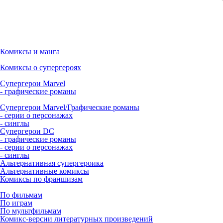
Комиксы и манга
Комиксы о супергероях
Супергерои Marvel
- графические романы
Супергерои Marvel/Графические романы
- серии о персонажах
- синглы
Супергерои DC
- графические романы
- серии о персонажах
- синглы
Альтернативная супергероика
Альтернативные комиксы
Комиксы по франшизам
По фильмам
По играм
По мультфильмам
Комикс-версии литературных произведений