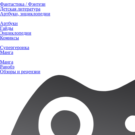
Фантастика / Фэнтези
Детская литература
Артбуки, энциклопедии
Артбуки
Гайды
Энциклопедии
Комиксы
Супергероика
Манга
Манга
Ранобэ
Обзоры и рецензии