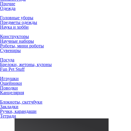
Прочие
Одежда
Головные уборы
Предметы одежды
Наука и хобби
Конструкторы
Научные наборы
Роботы, мини роботы
Сувениры
Посуда
Брелоки, жетоны, кулоны
Fun Pet Stuff
Игрушки
Ошейники
Поводки
Канцелярия
Блокноты, скетчбуки
Закладки
Ручки, карандаши
Тетради