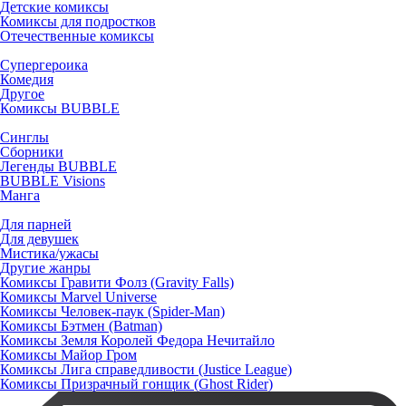
Детские комиксы
Комиксы для подростков
Отечественные комиксы
Супергероика
Комедия
Другое
Комиксы BUBBLE
Синглы
Сборники
Легенды BUBBLE
BUBBLE Visions
Манга
Для парней
Для девушек
Мистика/ужасы
Другие жанры
Комиксы Гравити Фолз (Gravity Falls)
Комиксы Marvel Universe
Комиксы Человек-паук (Spider-Man)
Комиксы Бэтмен (Batman)
Комиксы Земля Королей Федора Нечитайло
Комиксы Майор Гром
Комиксы Лига справедливости (Justice League)
Комиксы Призрачный гонщик (Ghost Rider)