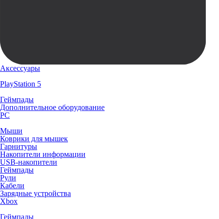
Аксессуары
PlayStation 5
Геймпады
Дополнительное оборудование
PC
Мыши
Коврики для мышек
Гарнитуры
Накопители информации
USB-накопители
Геймпады
Рули
Кабели
Зарядные устройства
Xbox
Геймпады