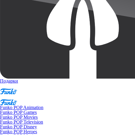
Подарки
Funko POP Animation
Funko POP Games
Funko POP Movies
Funko POP Television
Funko POP Disney
Funko POP Heroes