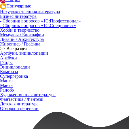
Популярные
Нехудожественная литература
Бизнес литература
- Сборник вопросов «1С:Профессионал»
- Сборник вопросов «1С:Специалист»
Хобби и творчество
Мемуары / Биографии
Дизайн / Архитектура
Живопись / Графика
>> Все разделы
Артбуки, энциклопедии
Артбуки
Гайды
Энциклопедии
Комиксы
Супергероика
Манга
Манга
Ранобэ
Художественная литература
Фантастика / Фэнтези
Детская литература
Обзоры и рецензии