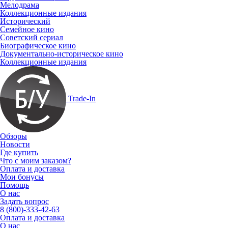
Мелодрама
Коллекционные издания
Исторический
Семейное кино
Советский сериал
Биографическое кино
Документально-историческое кино
Коллекционные издания
Trade-In
Обзоры
Новости
Где купить
Что с моим заказом?
Оплата и доставка
Мои бонусы
Помощь
О нас
Задать вопрос
8 (800)-333-42-63
Оплата и доставка
О нас