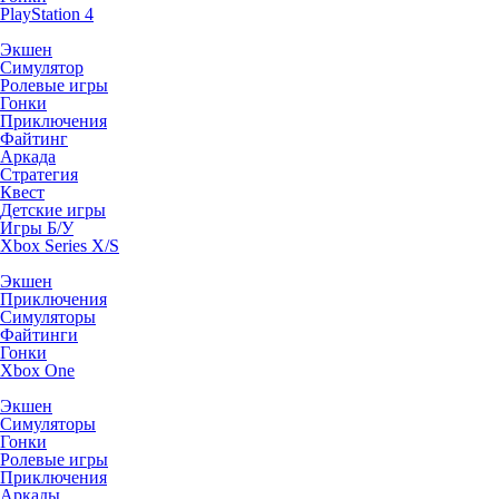
PlayStation 4
Экшен
Симулятор
Ролевые игры
Гонки
Приключения
Файтинг
Аркада
Стратегия
Квест
Детские игры
Игры Б/У
Xbox Series X/S
Экшен
Приключения
Симуляторы
Файтинги
Гонки
Xbox One
Экшен
Симуляторы
Гонки
Ролевые игры
Приключения
Аркады