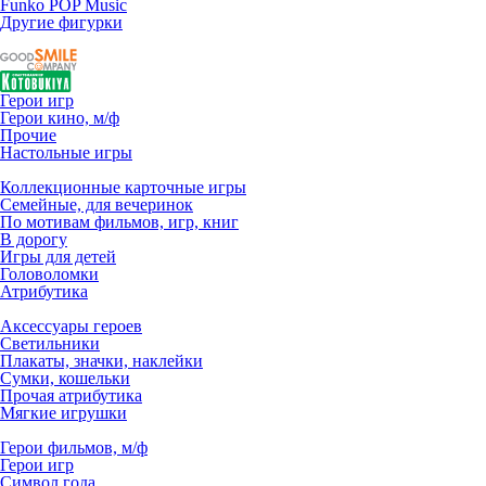
Funko POP Music
Другие фигурки
Герои игр
Герои кино, м/ф
Прочие
Настольные игры
Коллекционные карточные игры
Семейные, для вечеринок
По мотивам фильмов, игр, книг
В дорогу
Игры для детей
Головоломки
Атрибутика
Аксессуары героев
Светильники
Плакаты, значки, наклейки
Сумки, кошельки
Прочая атрибутика
Мягкие игрушки
Герои фильмов, м/ф
Герои игр
Символ года