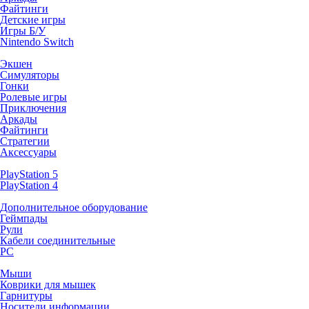
Файтинги
Детские игры
Игры Б/У
Nintendo Switch
Экшен
Симуляторы
Гонки
Ролевые игры
Приключения
Аркады
Файтинги
Стратегии
Аксессуары
PlayStation 5
PlayStation 4
Дополнительное оборудование
Геймпады
Рули
Кабели соединительные
PC
Мыши
Коврики для мышек
Гарнитуры
Носители информации