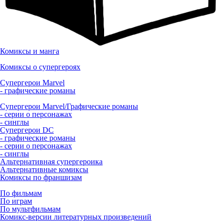
Комиксы и манга
Комиксы о супергероях
Супергерои Marvel
- графические романы
Супергерои Marvel/Графические романы
- серии о персонажах
- синглы
Супергерои DC
- графические романы
- серии о персонажах
- синглы
Альтернативная супергероика
Альтернативные комиксы
Комиксы по франшизам
По фильмам
По играм
По мультфильмам
Комикс-версии литературных произведений