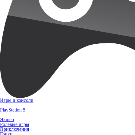
Игры и консоли
PlayStation 5
Экшен
Ролевые игры
Приключения
Гонки