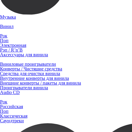
Музыка
Винил
Рок
Поп
Электронная
Рэп / R’n’B
Аксессуары для винила
Виниловые проигрыватели
Конверты / Чистящие средства
Средства для очистки винила
Внутренние конверты для винила
Внешние конверты / пакеты для винила
Проигрыватели винила
Audio CD
Рок
Российская
Поп
Классическая
Саундтреки