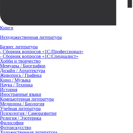
Книги
Нехудожественная литература
Бизнес литература
- Сборник вопросов «1С:Профессионал»
- Сборник вопросов «1С:Специалист»
Хобби и творчество
Мемуары / Биографии
Дизайн / Архитектура
Живопись / Графика
Кино / Музыка
Наука / Техника
История
Иностранные языки
Компьютерная литература
Медицина / Биология
Учебная литература
Психология / Саморазвитие
Религия / Эзотерика
Философия
Фотоискусство
Художественная литература