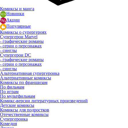
Комиксы и манга
Новинки
Акции
Популярные
Комиксы о супергероях
Супергерои Marvel
- графические романы
- серии о персонажах
- синглы
Супергерои DC
- графические романы
- серии о персонажах
- синглы
Альтернативная супергероика
Альтернативные комиксы
Комиксы по франшизам
По фильмам
По играм
По мультфильмам
Комикс-версии литературных произведений
Детские комиксы
Комиксы для подростков
Отечественные комиксы
Супергероика
Комедия