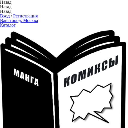
Назад
Назад
Назад
Вход
/
Регистрация
Ваш город:
Москва
Каталог