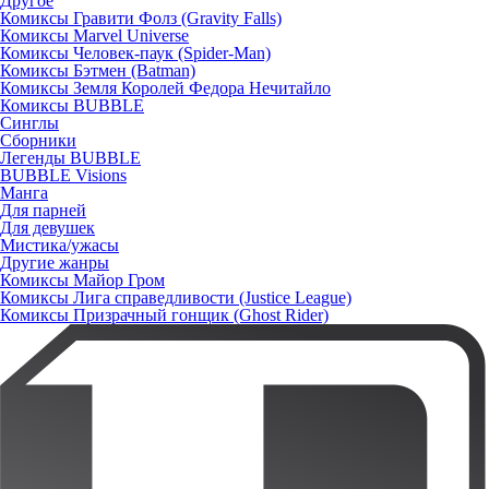
Другое
Комиксы Гравити Фолз (Gravity Falls)
Комиксы Marvel Universe
Комиксы Человек-паук (Spider-Man)
Комиксы Бэтмен (Batman)
Комиксы Земля Королей Федора Нечитайло
Комиксы BUBBLE
Синглы
Сборники
Легенды BUBBLE
BUBBLE Visions
Манга
Для парней
Для девушек
Мистика/ужасы
Другие жанры
Комиксы Майор Гром
Комиксы Лига справедливости (Justice League)
Комиксы Призрачный гонщик (Ghost Rider)