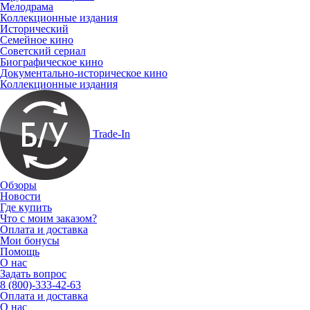
Мелодрама
Коллекционные издания
Исторический
Семейное кино
Советский сериал
Биографическое кино
Документально-историческое кино
Коллекционные издания
Trade-In
Обзоры
Новости
Где купить
Что с моим заказом?
Оплата и доставка
Мои бонусы
Помощь
О нас
Задать вопрос
8 (800)-333-42-63
Оплата и доставка
О нас