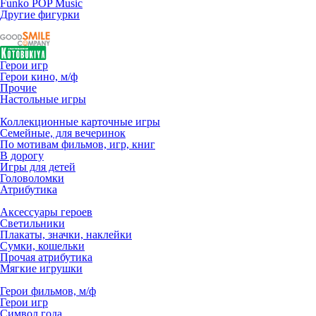
Funko POP Music
Другие фигурки
Герои игр
Герои кино, м/ф
Прочие
Настольные игры
Коллекционные карточные игры
Семейные, для вечеринок
По мотивам фильмов, игр, книг
В дорогу
Игры для детей
Головоломки
Атрибутика
Аксессуары героев
Светильники
Плакаты, значки, наклейки
Сумки, кошельки
Прочая атрибутика
Мягкие игрушки
Герои фильмов, м/ф
Герои игр
Символ года