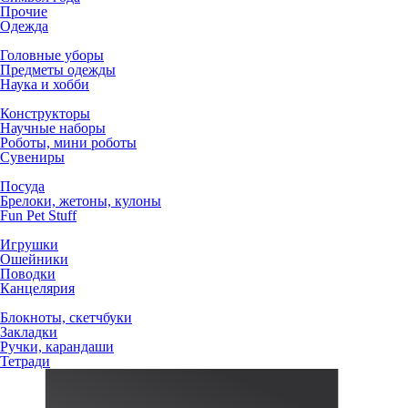
Прочие
Одежда
Головные уборы
Предметы одежды
Наука и хобби
Конструкторы
Научные наборы
Роботы, мини роботы
Сувениры
Посуда
Брелоки, жетоны, кулоны
Fun Pet Stuff
Игрушки
Ошейники
Поводки
Канцелярия
Блокноты, скетчбуки
Закладки
Ручки, карандаши
Тетради