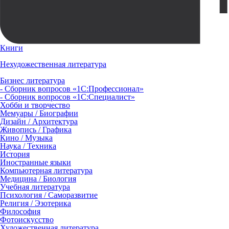
Книги
Нехудожественная литература
Бизнес литература
- Сборник вопросов «1С:Профессионал»
- Сборник вопросов «1С:Специалист»
Хобби и творчество
Мемуары / Биографии
Дизайн / Архитектура
Живопись / Графика
Кино / Музыка
Наука / Техника
История
Иностранные языки
Компьютерная литература
Медицина / Биология
Учебная литература
Психология / Саморазвитие
Религия / Эзотерика
Философия
Фотоискусство
Художественная литература