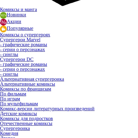
Комиксы и манга
Новинки
Акции
Популярные
Комиксы о супергероях
Супергерои Marvel
- графические романы
- серии о персонажах
- синглы
Супергерои DC
- графические романы
- серии о персонажах
- синглы
Альтернативная супергероика
Альтернативные комиксы
Комиксы по франшизам
По фильмам
По играм
По мультфильмам
Комикс-версии литературных произведений
Детские комиксы
Комиксы для подростков
Отечественные комиксы
Супергероика
Комедия