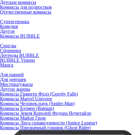
Детские комиксы
Комиксы для подростков
Отечественные комиксы
Супергероика
Комедия
Другое
Комиксы BUBBLE
Синглы
Сборники
Легенды BUBBLE
BUBBLE Visions
Манга
Для парней
Для девушек
Мистика/ужасы
Другие жанры
Комиксы Гравити Фолз (Gravity Falls)
Комиксы Marvel Universe
Комиксы Человек-паук (Spider-Man)
Комиксы Бэтмен (Batman)
Комиксы Земля Королей Федора Нечитайло
Комиксы Майор Гром
Комиксы Лига справедливости (Justice League)
Комиксы Призрачный гонщик (Ghost Rider)