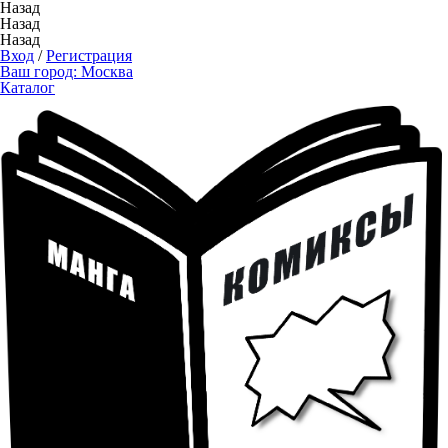
Назад
Назад
Назад
Вход
/
Регистрация
Ваш город:
Москва
Каталог