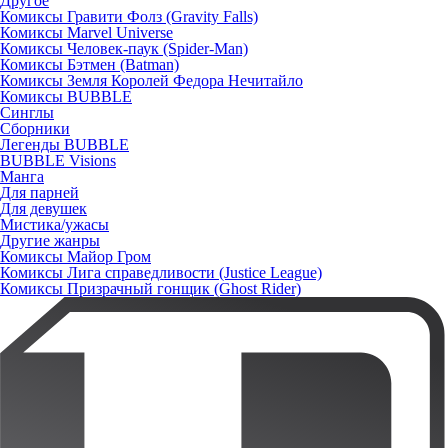
Другое
Комиксы Гравити Фолз (Gravity Falls)
Комиксы Marvel Universe
Комиксы Человек-паук (Spider-Man)
Комиксы Бэтмен (Batman)
Комиксы Земля Королей Федора Нечитайло
Комиксы BUBBLE
Синглы
Сборники
Легенды BUBBLE
BUBBLE Visions
Манга
Для парней
Для девушек
Мистика/ужасы
Другие жанры
Комиксы Майор Гром
Комиксы Лига справедливости (Justice League)
Комиксы Призрачный гонщик (Ghost Rider)