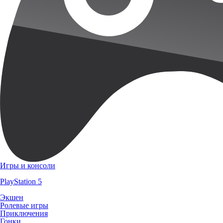
Игры и консоли
PlayStation 5
Экшен
Ролевые игры
Приключения
Гонки