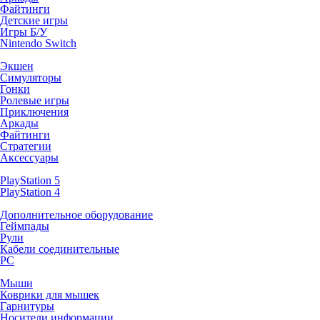
Файтинги
Детские игры
Игры Б/У
Nintendo Switch
Экшен
Симуляторы
Гонки
Ролевые игры
Приключения
Аркады
Файтинги
Стратегии
Аксессуары
PlayStation 5
PlayStation 4
Дополнительное оборудование
Геймпады
Рули
Кабели соединительные
PC
Мыши
Коврики для мышек
Гарнитуры
Носители информации