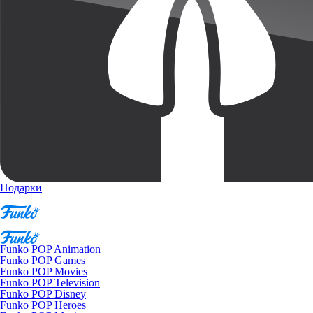
Подарки
Funko POP Animation
Funko POP Games
Funko POP Movies
Funko POP Television
Funko POP Disney
Funko POP Heroes