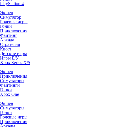
PlayStation 4
Экшен
Симулятор
Ролевые игры
Гонки
Приключения
Файтинг
Аркада
Стратегия
Квест
Детские игры
Игры Б/У
Xbox Series X/S
Экшен
Приключения
Симуляторы
Файтинги
Гонки
Xbox One
Экшен
Симуляторы
Гонки
Ролевые игры
Приключения
Аркады