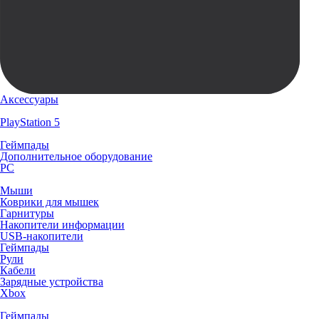
Аксессуары
PlayStation 5
Геймпады
Дополнительное оборудование
PC
Мыши
Коврики для мышек
Гарнитуры
Накопители информации
USB-накопители
Геймпады
Рули
Кабели
Зарядные устройства
Xbox
Геймпады