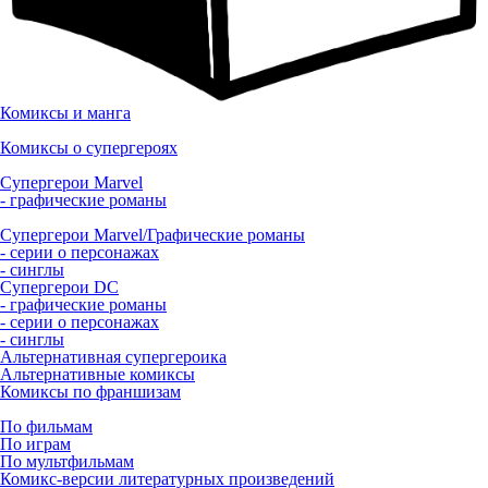
Комиксы и манга
Комиксы о супергероях
Супергерои Marvel
- графические романы
Супергерои Marvel/Графические романы
- серии о персонажах
- синглы
Супергерои DC
- графические романы
- серии о персонажах
- синглы
Альтернативная супергероика
Альтернативные комиксы
Комиксы по франшизам
По фильмам
По играм
По мультфильмам
Комикс-версии литературных произведений