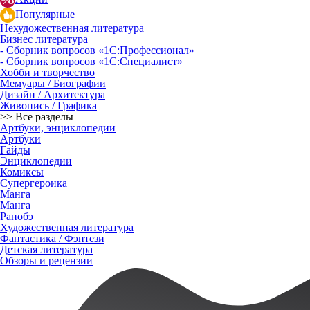
Популярные
Нехудожественная литература
Бизнес литература
- Сборник вопросов «1С:Профессионал»
- Сборник вопросов «1С:Специалист»
Хобби и творчество
Мемуары / Биографии
Дизайн / Архитектура
Живопись / Графика
>> Все разделы
Артбуки, энциклопедии
Артбуки
Гайды
Энциклопедии
Комиксы
Супергероика
Манга
Манга
Ранобэ
Художественная литература
Фантастика / Фэнтези
Детская литература
Обзоры и рецензии