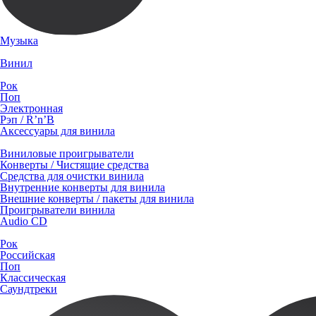
Музыка
Винил
Рок
Поп
Электронная
Рэп / R’n’B
Аксессуары для винила
Виниловые проигрыватели
Конверты / Чистящие средства
Средства для очистки винила
Внутренние конверты для винила
Внешние конверты / пакеты для винила
Проигрыватели винила
Audio CD
Рок
Российская
Поп
Классическая
Саундтреки