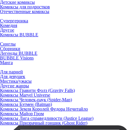
Детские комиксы
Комиксы для подростков
Отечественные комиксы
Супергероика
Комедия
Другое
Комиксы BUBBLE
Синглы
Сборники
Легенды BUBBLE
BUBBLE Visions
Манга
Для парней
Для девушек
Мистика/ужасы
Другие жанры
Комиксы Гравити Фолз (Gravity Falls)
Комиксы Marvel Universe
Комиксы Человек-паук (Spider-Man)
Комиксы Бэтмен (Batman)
Комиксы Земля Королей Федора Нечитайло
Комиксы Майор Гром
Комиксы Лига справедливости (Justice League)
Комиксы Призрачный гонщик (Ghost Rider)