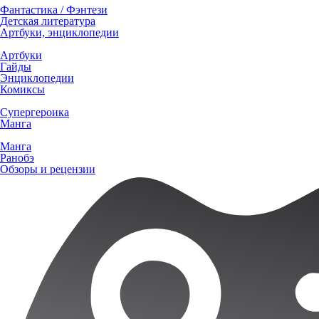
Фантастика / Фэнтези
Детская литература
Артбуки, энциклопедии
Артбуки
Гайды
Энциклопедии
Комиксы
Супергероика
Манга
Манга
Ранобэ
Обзоры и рецензии