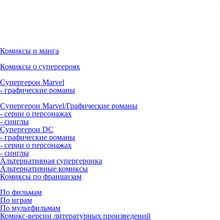
Комиксы и манга
Комиксы о супергероях
Супергерои Marvel
- графические романы
Супергерои Marvel/Графические романы
- серии о персонажах
- синглы
Супергерои DC
- графические романы
- серии о персонажах
- синглы
Альтернативная супергероика
Альтернативные комиксы
Комиксы по франшизам
По фильмам
По играм
По мультфильмам
Комикс-версии литературных произведений