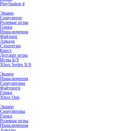
PlayStation 4
Экшен
Симулятор
Ролевые игры
Гонки
Приключения
Файтинг
Аркада
Стратегия
Квест
Детские игры
Игры Б/У
Xbox Series X/S
Экшен
Приключения
Симуляторы
Файтинги
Гонки
Xbox One
Экшен
Симуляторы
Гонки
Ролевые игры
Приключения
Аркады