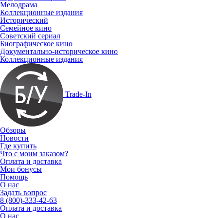
Мелодрама
Коллекционные издания
Исторический
Семейное кино
Советский сериал
Биографическое кино
Документально-историческое кино
Коллекционные издания
Trade-In
Обзоры
Новости
Где купить
Что с моим заказом?
Оплата и доставка
Мои бонусы
Помощь
О нас
Задать вопрос
8 (800)-333-42-63
Оплата и доставка
О нас