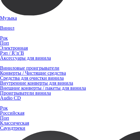
Музыка
Винил
Рок
Поп
Электронная
Рэп / R’n’B
Аксессуары для винила
Виниловые проигрыватели
Конверты / Чистящие средства
Средства для очистки винила
Внутренние конверты для винила
Внешние конверты / пакеты для винила
Проигрыватели винила
Audio CD
Рок
Российская
Поп
Классическая
Саундтреки