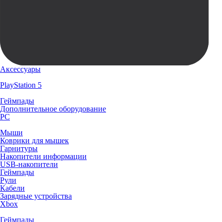
Аксессуары
PlayStation 5
Геймпады
Дополнительное оборудование
PC
Мыши
Коврики для мышек
Гарнитуры
Накопители информации
USB-накопители
Геймпады
Рули
Кабели
Зарядные устройства
Xbox
Геймпады