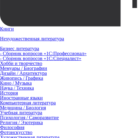
Книги
Нехудожественная литература
Бизнес литература
- Сборник вопросов «1С:Профессионал»
- Сборник вопросов «1С:Специалист»
Хобби и творчество
Мемуары / Биографии
Дизайн / Архитектура
Живопись / Графика
Кино / Музыка
Наука / Техника
История
Иностранные языки
Компьютерная литература
Медицина / Биология
Учебная литература
Психология / Саморазвитие
Религия / Эзотерика
Философия
Фотоискусство
Художественная литература