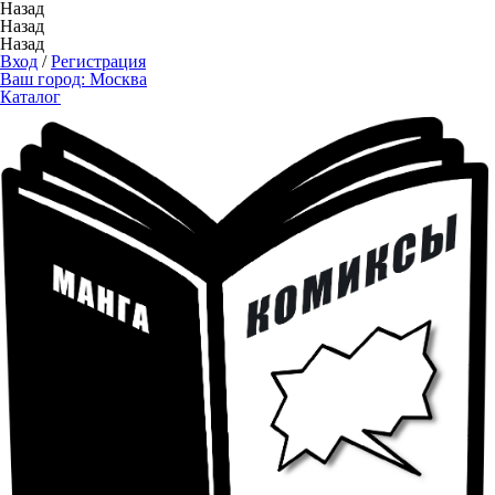
Назад
Назад
Назад
Вход
/
Регистрация
Ваш город:
Москва
Каталог