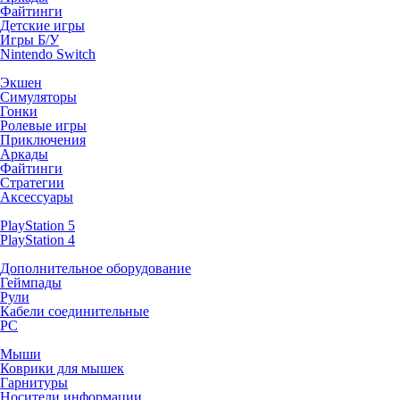
Файтинги
Детские игры
Игры Б/У
Nintendo Switch
Экшен
Симуляторы
Гонки
Ролевые игры
Приключения
Аркады
Файтинги
Стратегии
Аксессуары
PlayStation 5
PlayStation 4
Дополнительное оборудование
Геймпады
Рули
Кабели соединительные
PC
Мыши
Коврики для мышек
Гарнитуры
Носители информации