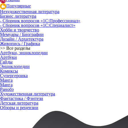
Популярные
Нехудожественная литература
Бизнес литература
- Сборник вопросов «1С:Профессионал»
- Сборник вопросов «1С:Специалист»
Хобби и творчество
Мемуары / Биографии
Дизайн / Архитектура
Живопись / Графика
>> Все разделы
Артбуки, энциклопедии
Артбуки
Гайды
Энциклопедии
Комиксы
Супергероика
Манга
Манга
Ранобэ
Художественная литература
Фантастика / Фэнтези
Детская литература
Обзоры и рецензии