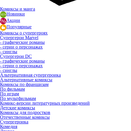
Комиксы и манга
Новинки
Акции
Популярные
Комиксы о супергероях
Супергерои Marvel
- графические романы
- серии о персонажах
- синглы
Супергерои DC
- графические романы
- серии о персонажах
- синглы
Альтернативная супергероика
Альтернативные комиксы
Комиксы по франшизам
По фильмам
По играм
По мультфильмам
Комикс-версии литературных произведений
Детские комиксы
Комиксы для подростков
Отечественные комиксы
Супергероика
Комедия