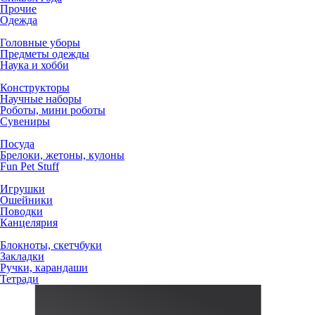
Прочие
Одежда
Головные уборы
Предметы одежды
Наука и хобби
Конструкторы
Научные наборы
Роботы, мини роботы
Сувениры
Посуда
Брелоки, жетоны, кулоны
Fun Pet Stuff
Игрушки
Ошейники
Поводки
Канцелярия
Блокноты, скетчбуки
Закладки
Ручки, карандаши
Тетради