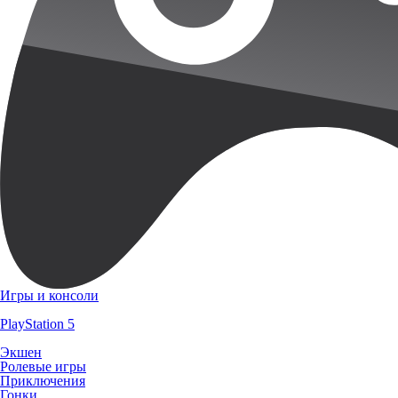
Игры и консоли
PlayStation 5
Экшен
Ролевые игры
Приключения
Гонки