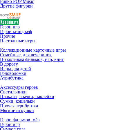
Funko POP Music
Другие фигурки
Герои игр
Герои кино, м/ф
Прочие
Настольные игры
Коллекционные карточные игры
Семейные, для вечеринок
По мотивам фильмов, игр, книг
В дорогу
Игры для детей
Головоломки
Атрибутика
Аксессуары героев
Светильники
Плакаты, значки, наклейки
Сумки, кошельки
Прочая атрибутика
Мягкие игрушки
Герои фильмов, м/ф
Герои игр
Символ года