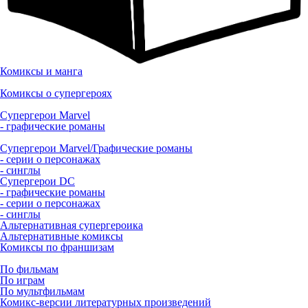
Комиксы и манга
Комиксы о супергероях
Супергерои Marvel
- графические романы
Супергерои Marvel/Графические романы
- серии о персонажах
- синглы
Супергерои DC
- графические романы
- серии о персонажах
- синглы
Альтернативная супергероика
Альтернативные комиксы
Комиксы по франшизам
По фильмам
По играм
По мультфильмам
Комикс-версии литературных произведений