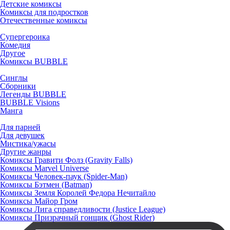
Детские комиксы
Комиксы для подростков
Отечественные комиксы
Супергероика
Комедия
Другое
Комиксы BUBBLE
Синглы
Сборники
Легенды BUBBLE
BUBBLE Visions
Манга
Для парней
Для девушек
Мистика/ужасы
Другие жанры
Комиксы Гравити Фолз (Gravity Falls)
Комиксы Marvel Universe
Комиксы Человек-паук (Spider-Man)
Комиксы Бэтмен (Batman)
Комиксы Земля Королей Федора Нечитайло
Комиксы Майор Гром
Комиксы Лига справедливости (Justice League)
Комиксы Призрачный гонщик (Ghost Rider)