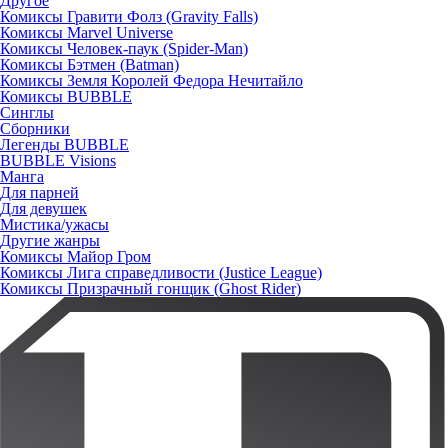
Другое
Комиксы Гравити Фолз (Gravity Falls)
Комиксы Marvel Universe
Комиксы Человек-паук (Spider-Man)
Комиксы Бэтмен (Batman)
Комиксы Земля Королей Федора Нечитайло
Комиксы BUBBLE
Синглы
Сборники
Легенды BUBBLE
BUBBLE Visions
Манга
Для парней
Для девушек
Мистика/ужасы
Другие жанры
Комиксы Майор Гром
Комиксы Лига справедливости (Justice League)
Комиксы Призрачный гонщик (Ghost Rider)