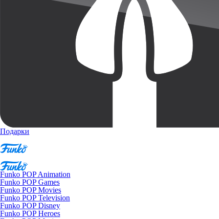
Подарки
Funko POP Animation
Funko POP Games
Funko POP Movies
Funko POP Television
Funko POP Disney
Funko POP Heroes