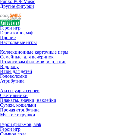
Funko POP Music
Другие фигурки
Герои игр
Герои кино, м/ф
Прочие
Настольные игры
Коллекционные карточные игры
Семейные, для вечеринок
По мотивам фильмов, игр, книг
В дорогу
Игры для детей
Головоломки
Атрибутика
Аксессуары героев
Светильники
Плакаты, значки, наклейки
Сумки, кошельки
Прочая атрибутика
Мягкие игрушки
Герои фильмов, м/ф
Герои игр
Символ года