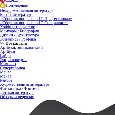
Популярные
Нехудожественная литература
Бизнес литература
- Сборник вопросов «1С:Профессионал»
- Сборник вопросов «1С:Специалист»
Хобби и творчество
Мемуары / Биографии
Дизайн / Архитектура
Живопись / Графика
>> Все разделы
Артбуки, энциклопедии
Артбуки
Гайды
Энциклопедии
Комиксы
Супергероика
Манга
Манга
Ранобэ
Художественная литература
Фантастика / Фэнтези
Детская литература
Обзоры и рецензии