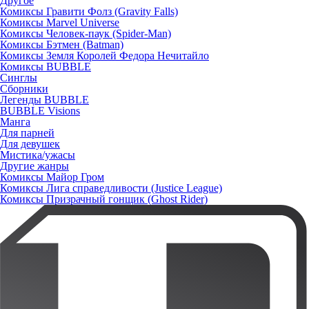
Другое
Комиксы Гравити Фолз (Gravity Falls)
Комиксы Marvel Universe
Комиксы Человек-паук (Spider-Man)
Комиксы Бэтмен (Batman)
Комиксы Земля Королей Федора Нечитайло
Комиксы BUBBLE
Синглы
Сборники
Легенды BUBBLE
BUBBLE Visions
Манга
Для парней
Для девушек
Мистика/ужасы
Другие жанры
Комиксы Майор Гром
Комиксы Лига справедливости (Justice League)
Комиксы Призрачный гонщик (Ghost Rider)