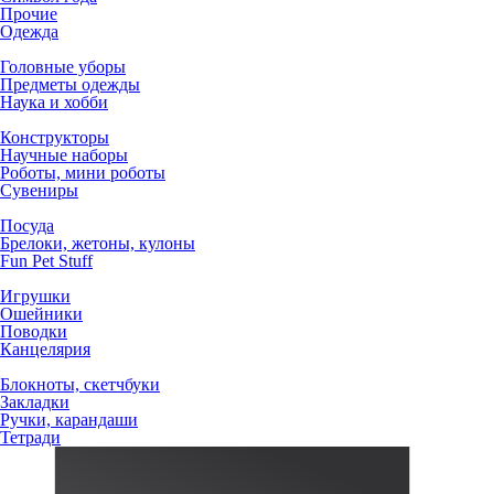
Прочие
Одежда
Головные уборы
Предметы одежды
Наука и хобби
Конструкторы
Научные наборы
Роботы, мини роботы
Сувениры
Посуда
Брелоки, жетоны, кулоны
Fun Pet Stuff
Игрушки
Ошейники
Поводки
Канцелярия
Блокноты, скетчбуки
Закладки
Ручки, карандаши
Тетради