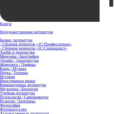
Книги
Нехудожественная литература
Бизнес литература
- Сборник вопросов «1С:Профессионал»
- Сборник вопросов «1С:Специалист»
Хобби и творчество
Мемуары / Биографии
Дизайн / Архитектура
Живопись / Графика
Кино / Музыка
Наука / Техника
История
Иностранные языки
Компьютерная литература
Медицина / Биология
Учебная литература
Психология / Саморазвитие
Религия / Эзотерика
Философия
Фотоискусство
Художественная литература