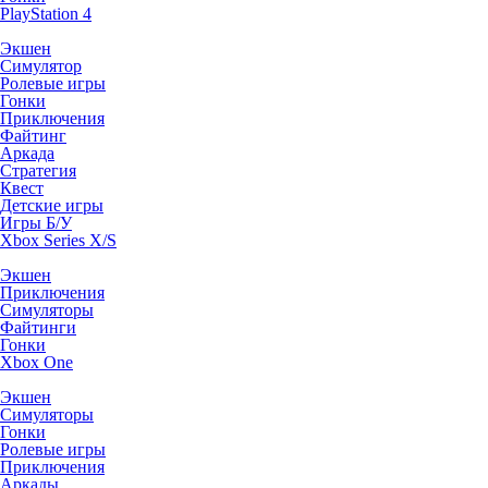
PlayStation 4
Экшен
Симулятор
Ролевые игры
Гонки
Приключения
Файтинг
Аркада
Стратегия
Квест
Детские игры
Игры Б/У
Xbox Series X/S
Экшен
Приключения
Симуляторы
Файтинги
Гонки
Xbox One
Экшен
Симуляторы
Гонки
Ролевые игры
Приключения
Аркады