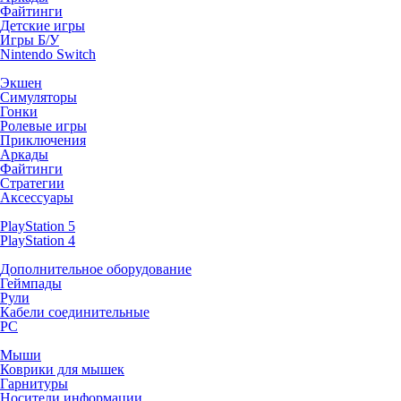
Файтинги
Детские игры
Игры Б/У
Nintendo Switch
Экшен
Симуляторы
Гонки
Ролевые игры
Приключения
Аркады
Файтинги
Стратегии
Аксессуары
PlayStation 5
PlayStation 4
Дополнительное оборудование
Геймпады
Рули
Кабели соединительные
PC
Мыши
Коврики для мышек
Гарнитуры
Носители информации