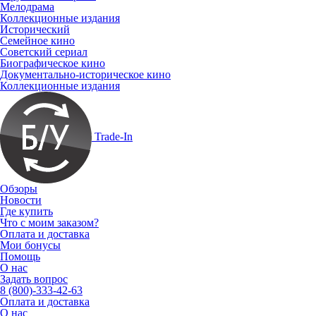
Мелодрама
Коллекционные издания
Исторический
Семейное кино
Советский сериал
Биографическое кино
Документально-историческое кино
Коллекционные издания
Trade-In
Обзоры
Новости
Где купить
Что с моим заказом?
Оплата и доставка
Мои бонусы
Помощь
О нас
Задать вопрос
8 (800)-333-42-63
Оплата и доставка
О нас