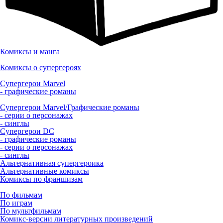
Комиксы и манга
Комиксы о супергероях
Супергерои Marvel
- графические романы
Супергерои Marvel/Графические романы
- серии о персонажах
- синглы
Супергерои DC
- графические романы
- серии о персонажах
- синглы
Альтернативная супергероика
Альтернативные комиксы
Комиксы по франшизам
По фильмам
По играм
По мультфильмам
Комикс-версии литературных произведений