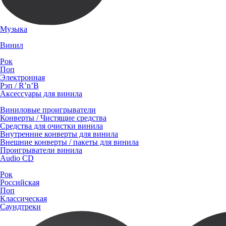
Музыка
Винил
Рок
Поп
Электронная
Рэп / R’n’B
Аксессуары для винила
Виниловые проигрыватели
Конверты / Чистящие средства
Средства для очистки винила
Внутренние конверты для винила
Внешние конверты / пакеты для винила
Проигрыватели винила
Audio CD
Рок
Российская
Поп
Классическая
Саундтреки