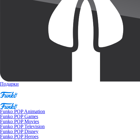
Подарки
Funko POP Animation
Funko POP Games
Funko POP Movies
Funko POP Television
Funko POP Disney
Funko POP Heroes