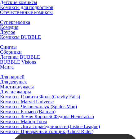
Детские комиксы
Комиксы для подростков
Отечественные комиксы
Супергероика
Комедия
Другое
Комиксы BUBBLE
Синглы
Сборники
Легенды BUBBLE
BUBBLE Visions
Манга
Для парней
Для девушек
Мистика/ужасы
Другие жанры
Комиксы Гравити Фолз (Gravity Falls)
Комиксы Marvel Universe
Комиксы Человек-паук (Spider-Man)
Комиксы Бэтмен (Batman)
Комиксы Земля Королей Федора Нечитайло
Комиксы Майор Гром
Комиксы Лига справедливости (Justice League)
Комиксы Призрачный гонщик (Ghost Rider)