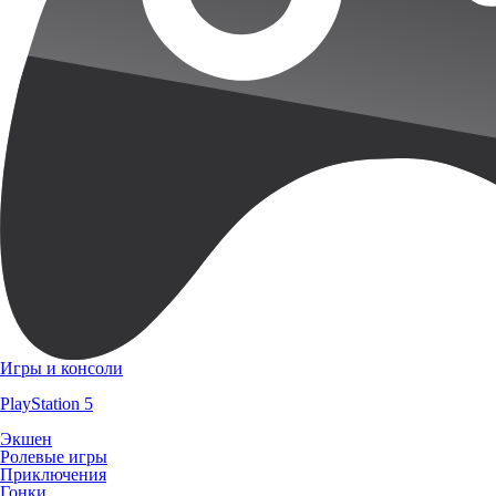
Игры и консоли
PlayStation 5
Экшен
Ролевые игры
Приключения
Гонки