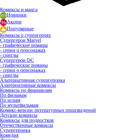
Комиксы и манга
Новинки
Акции
Популярные
Комиксы о супергероях
Супергерои Marvel
- графические романы
- серии о персонажах
- синглы
Супергерои DC
- графические романы
- серии о персонажах
- синглы
Альтернативная супергероика
Альтернативные комиксы
Комиксы по франшизам
По фильмам
По играм
По мультфильмам
Комикс-версии литературных произведений
Детские комиксы
Комиксы для подростков
Отечественные комиксы
Супергероика
Комедия