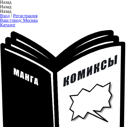
Назад
Назад
Назад
Вход
/
Регистрация
Ваш город:
Москва
Каталог