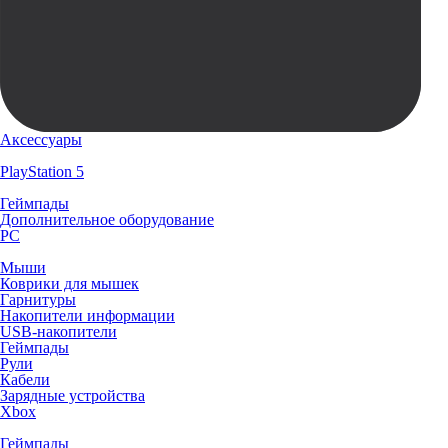
Аксессуары
PlayStation 5
Геймпады
Дополнительное оборудование
PC
Мыши
Коврики для мышек
Гарнитуры
Накопители информации
USB-накопители
Геймпады
Рули
Кабели
Зарядные устройства
Xbox
Геймпады