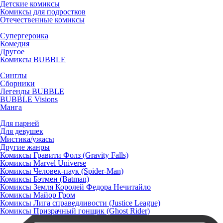
Детские комиксы
Комиксы для подростков
Отечественные комиксы
Супергероика
Комедия
Другое
Комиксы BUBBLE
Синглы
Сборники
Легенды BUBBLE
BUBBLE Visions
Манга
Для парней
Для девушек
Мистика/ужасы
Другие жанры
Комиксы Гравити Фолз (Gravity Falls)
Комиксы Marvel Universe
Комиксы Человек-паук (Spider-Man)
Комиксы Бэтмен (Batman)
Комиксы Земля Королей Федора Нечитайло
Комиксы Майор Гром
Комиксы Лига справедливости (Justice League)
Комиксы Призрачный гонщик (Ghost Rider)