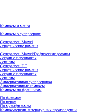
Комиксы и манга
Комиксы о супергероях
Супергерои Marvel
- графические романы
Супергерои Marvel/Графические романы
- серии о персонажах
- синглы
Супергерои DC
- графические романы
- серии о персонажах
- синглы
Альтернативная супергероика
Альтернативные комиксы
Комиксы по франшизам
По фильмам
По играм
По мультфильмам
Комикс-версии литературных произведений