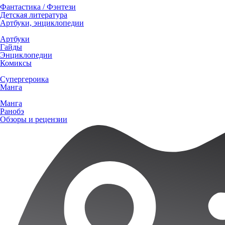
Фантастика / Фэнтези
Детская литература
Артбуки, энциклопедии
Артбуки
Гайды
Энциклопедии
Комиксы
Супергероика
Манга
Манга
Ранобэ
Обзоры и рецензии