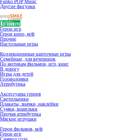
Funko POP Music
Другие фигурки
Герои игр
Герои кино, м/ф
Прочие
Настольные игры
Коллекционные карточные игры
Семейные, для вечеринок
По мотивам фильмов, игр, книг
В дорогу
Игры для детей
Головоломки
Атрибутика
Аксессуары героев
Светильники
Плакаты, значки, наклейки
Сумки, кошельки
Прочая атрибутика
Мягкие игрушки
Герои фильмов, м/ф
Герои игр
Символ года