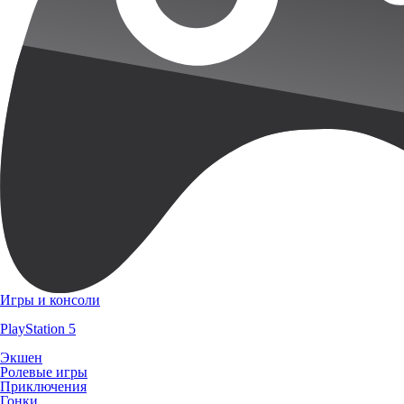
Игры и консоли
PlayStation 5
Экшен
Ролевые игры
Приключения
Гонки