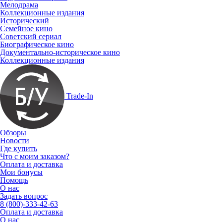
Мелодрама
Коллекционные издания
Исторический
Семейное кино
Советский сериал
Биографическое кино
Документально-историческое кино
Коллекционные издания
Trade-In
Обзоры
Новости
Где купить
Что с моим заказом?
Оплата и доставка
Мои бонусы
Помощь
О нас
Задать вопрос
8 (800)-333-42-63
Оплата и доставка
О нас