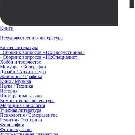
Книги
Нехудожественная литература
Бизнес литература
- Сборник вопросов «1С:Профессионал»
- Сборник вопросов «1С:Специалист»
Хобби и творчество
Мемуары / Биографии
Дизайн / Архитектура
Живопись / Графика
Кино / Музыка
Наука / Техника
История
Иностранные языки
Компьютерная литература
Медицина / Биология
Учебная литература
Психология / Саморазвитие
Религия / Эзотерика
Философия
Фотоискусство
Художественная литература