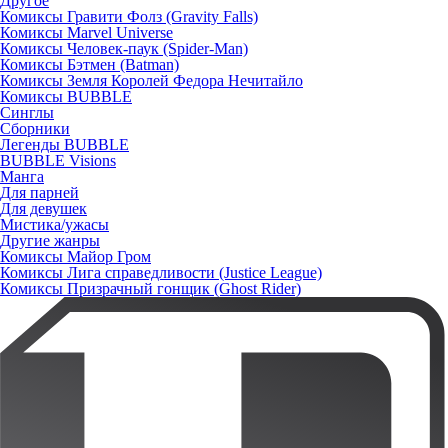
Другое
Комиксы Гравити Фолз (Gravity Falls)
Комиксы Marvel Universe
Комиксы Человек-паук (Spider-Man)
Комиксы Бэтмен (Batman)
Комиксы Земля Королей Федора Нечитайло
Комиксы BUBBLE
Синглы
Сборники
Легенды BUBBLE
BUBBLE Visions
Манга
Для парней
Для девушек
Мистика/ужасы
Другие жанры
Комиксы Майор Гром
Комиксы Лига справедливости (Justice League)
Комиксы Призрачный гонщик (Ghost Rider)