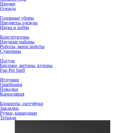
Прочие
Одежда
Головные уборы
Предметы одежды
Наука и хобби
Конструкторы
Научные наборы
Роботы, мини роботы
Сувениры
Посуда
Брелоки, жетоны, кулоны
Fun Pet Stuff
Игрушки
Ошейники
Поводки
Канцелярия
Блокноты, скетчбуки
Закладки
Ручки, карандаши
Тетради