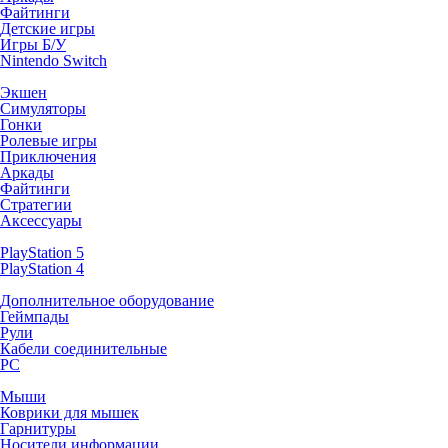
Файтинги
Детские игры
Игры Б/У
Nintendo Switch
Экшен
Симуляторы
Гонки
Ролевые игры
Приключения
Аркады
Файтинги
Стратегии
Аксессуары
PlayStation 5
PlayStation 4
Дополнительное оборудование
Геймпады
Рули
Кабели соединительные
PC
Мыши
Коврики для мышек
Гарнитуры
Носители информации