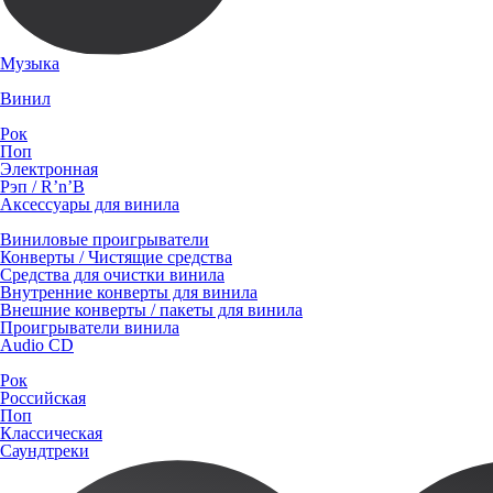
Музыка
Винил
Рок
Поп
Электронная
Рэп / R’n’B
Аксессуары для винила
Виниловые проигрыватели
Конверты / Чистящие средства
Средства для очистки винила
Внутренние конверты для винила
Внешние конверты / пакеты для винила
Проигрыватели винила
Audio CD
Рок
Российская
Поп
Классическая
Саундтреки