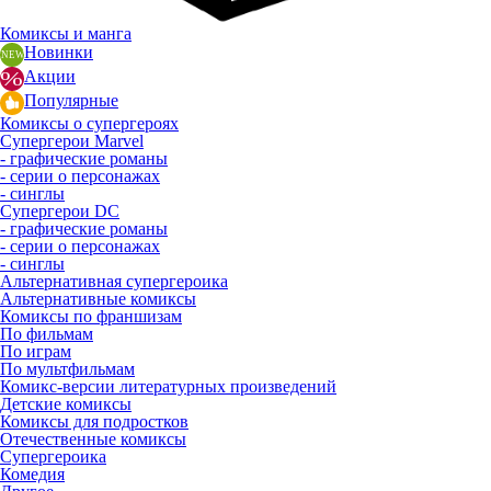
Комиксы и манга
Новинки
Акции
Популярные
Комиксы о супергероях
Супергерои Marvel
- графические романы
- серии о персонажах
- синглы
Супергерои DC
- графические романы
- серии о персонажах
- синглы
Альтернативная супергероика
Альтернативные комиксы
Комиксы по франшизам
По фильмам
По играм
По мультфильмам
Комикс-версии литературных произведений
Детские комиксы
Комиксы для подростков
Отечественные комиксы
Супергероика
Комедия