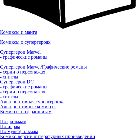
Комиксы и манга
Комиксы о супергероях
Супергерои Marvel
- графические романы
Супергерои Marvel/Графические романы
- серии о персонажах
- синглы
Супергерои DC
- графические романы
- серии о персонажах
- синглы
Альтернативная супергероика
Альтернативные комиксы
Комиксы по франшизам
По фильмам
По играм
По мультфильмам
Комикс-версии литературных произведений