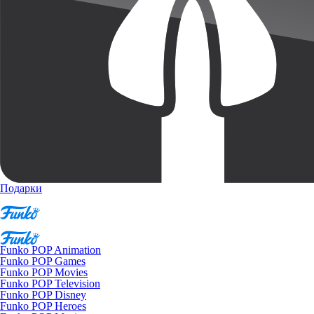
Подарки
Funko POP Animation
Funko POP Games
Funko POP Movies
Funko POP Television
Funko POP Disney
Funko POP Heroes