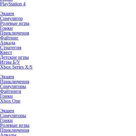
PlayStation 4
Экшен
Симулятор
Ролевые игры
Гонки
Приключения
Файтинг
Аркада
Стратегия
Квест
Детские игры
Игры Б/У
Xbox Series X/S
Экшен
Приключения
Симуляторы
Файтинги
Гонки
Xbox One
Экшен
Симуляторы
Гонки
Ролевые игры
Приключения
Аркады