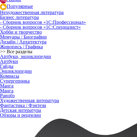
Популярные
Нехудожественная литература
Бизнес литература
- Сборник вопросов «1С:Профессионал»
- Сборник вопросов «1С:Специалист»
Хобби и творчество
Мемуары / Биографии
Дизайн / Архитектура
Живопись / Графика
>> Все разделы
Артбуки, энциклопедии
Артбуки
Гайды
Энциклопедии
Комиксы
Супергероика
Манга
Манга
Ранобэ
Художественная литература
Фантастика / Фэнтези
Детская литература
Обзоры и рецензии