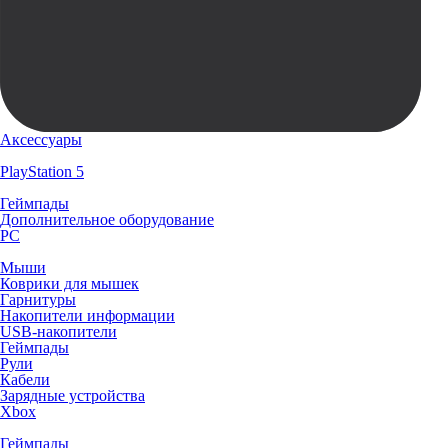
Аксессуары
PlayStation 5
Геймпады
Дополнительное оборудование
PC
Мыши
Коврики для мышек
Гарнитуры
Накопители информации
USB-накопители
Геймпады
Рули
Кабели
Зарядные устройства
Xbox
Геймпады