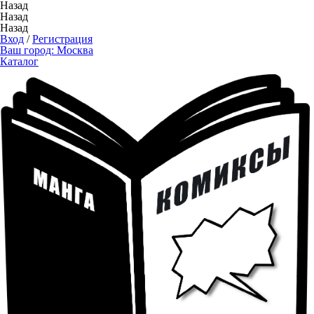
Назад
Назад
Назад
Вход
/
Регистрация
Ваш город:
Москва
Каталог