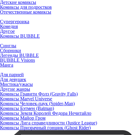
Детские комиксы
Комиксы для подростков
Отечественные комиксы
Супергероика
Комедия
Другое
Комиксы BUBBLE
Синглы
Сборники
Легенды BUBBLE
BUBBLE Visions
Манга
Для парней
Для девушек
Мистика/ужасы
Другие жанры
Комиксы Гравити Фолз (Gravity Falls)
Комиксы Marvel Universe
Комиксы Человек-паук (Spider-Man)
Комиксы Бэтмен (Batman)
Комиксы Земля Королей Федора Нечитайло
Комиксы Майор Гром
Комиксы Лига справедливости (Justice League)
Комиксы Призрачный гонщик (Ghost Rider)