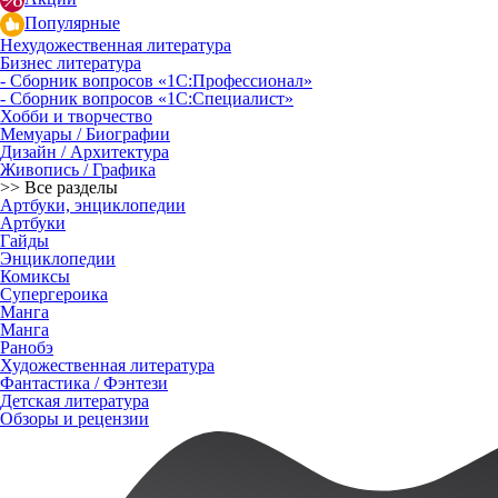
Популярные
Нехудожественная литература
Бизнес литература
- Сборник вопросов «1С:Профессионал»
- Сборник вопросов «1С:Специалист»
Хобби и творчество
Мемуары / Биографии
Дизайн / Архитектура
Живопись / Графика
>> Все разделы
Артбуки, энциклопедии
Артбуки
Гайды
Энциклопедии
Комиксы
Супергероика
Манга
Манга
Ранобэ
Художественная литература
Фантастика / Фэнтези
Детская литература
Обзоры и рецензии