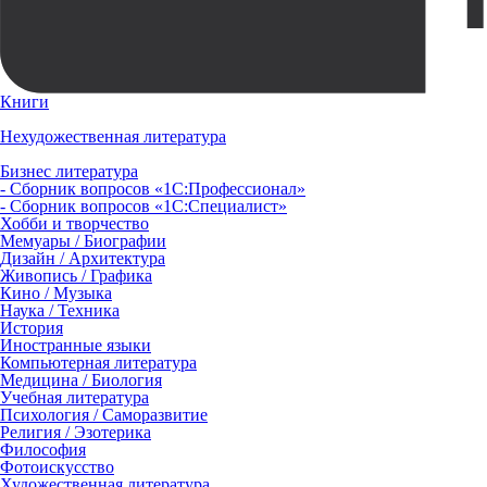
Книги
Нехудожественная литература
Бизнес литература
- Сборник вопросов «1С:Профессионал»
- Сборник вопросов «1С:Специалист»
Хобби и творчество
Мемуары / Биографии
Дизайн / Архитектура
Живопись / Графика
Кино / Музыка
Наука / Техника
История
Иностранные языки
Компьютерная литература
Медицина / Биология
Учебная литература
Психология / Саморазвитие
Религия / Эзотерика
Философия
Фотоискусство
Художественная литература