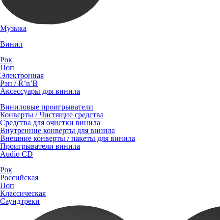
Музыка
Винил
Рок
Поп
Электронная
Рэп / R’n’B
Аксессуары для винила
Виниловые проигрыватели
Конверты / Чистящие средства
Средства для очистки винила
Внутренние конверты для винила
Внешние конверты / пакеты для винила
Проигрыватели винила
Audio CD
Рок
Российская
Поп
Классическая
Саундтреки