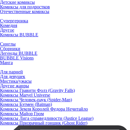
Детские комиксы
Комиксы для подростков
Отечественные комиксы
Супергероика
Комедия
Другое
Комиксы BUBBLE
Синглы
Сборники
Легенды BUBBLE
BUBBLE Visions
Манга
Для парней
Для девушек
Мистика/ужасы
Другие жанры
Комиксы Гравити Фолз (Gravity Falls)
Комиксы Marvel Universe
Комиксы Человек-паук (Spider-Man)
Комиксы Бэтмен (Batman)
Комиксы Земля Королей Федора Нечитайло
Комиксы Майор Гром
Комиксы Лига справедливости (Justice League)
Комиксы Призрачный гонщик (Ghost Rider)