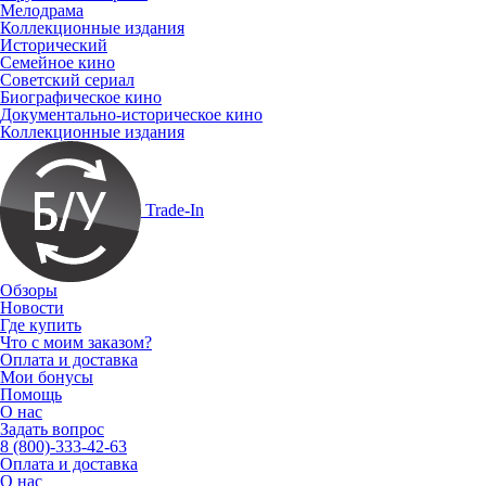
Мелодрама
Коллекционные издания
Исторический
Семейное кино
Советский сериал
Биографическое кино
Документально-историческое кино
Коллекционные издания
Trade-In
Обзоры
Новости
Где купить
Что с моим заказом?
Оплата и доставка
Мои бонусы
Помощь
О нас
Задать вопрос
8 (800)-333-42-63
Оплата и доставка
О нас