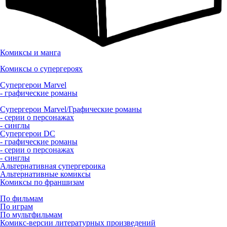
Комиксы и манга
Комиксы о супергероях
Супергерои Marvel
- графические романы
Супергерои Marvel/Графические романы
- серии о персонажах
- синглы
Супергерои DC
- графические романы
- серии о персонажах
- синглы
Альтернативная супергероика
Альтернативные комиксы
Комиксы по франшизам
По фильмам
По играм
По мультфильмам
Комикс-версии литературных произведений