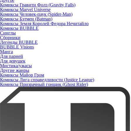
Другое
Комиксы Гравити Фолз (Gravity Falls)
Комиксы Marvel Universe
Комиксы Человек-паук (Spider-Man)
Комиксы Бэтмен (Batman)
Комиксы Земля Королей Федора Нечитайло
Комиксы BUBBLE
Синглы
Сборники
Легенды BUBBLE
BUBBLE Visions
Манга
Для парней
Для девушек
Мистика/ужасы
Другие жанры
Комиксы Майор Гром
Комиксы Лига справедливости (Justice League)
Комиксы Призрачный гонщик (Ghost Rider)