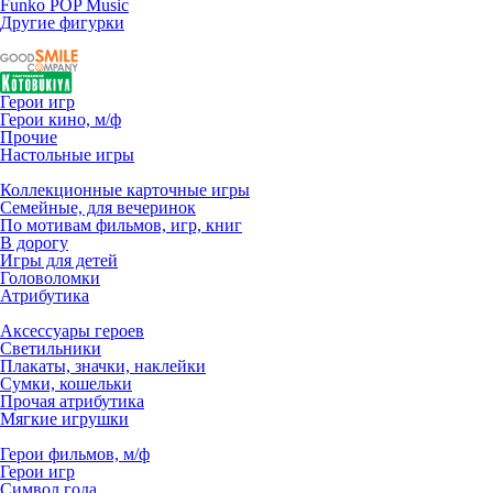
Funko POP Music
Другие фигурки
Герои игр
Герои кино, м/ф
Прочие
Настольные игры
Коллекционные карточные игры
Семейные, для вечеринок
По мотивам фильмов, игр, книг
В дорогу
Игры для детей
Головоломки
Атрибутика
Аксессуары героев
Светильники
Плакаты, значки, наклейки
Сумки, кошельки
Прочая атрибутика
Мягкие игрушки
Герои фильмов, м/ф
Герои игр
Символ года