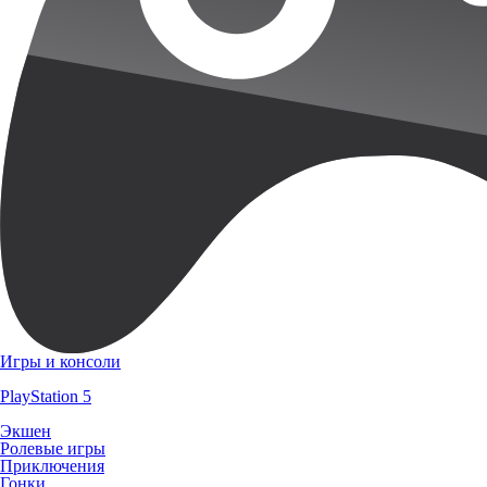
Игры и консоли
PlayStation 5
Экшен
Ролевые игры
Приключения
Гонки