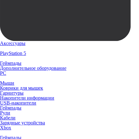
Аксессуары
PlayStation 5
Геймпады
Дополнительное оборудование
PC
Мыши
Коврики для мышек
Гарнитуры
Накопители информации
USB-накопители
Геймпады
Рули
Кабели
Зарядные устройства
Xbox
Геймпады