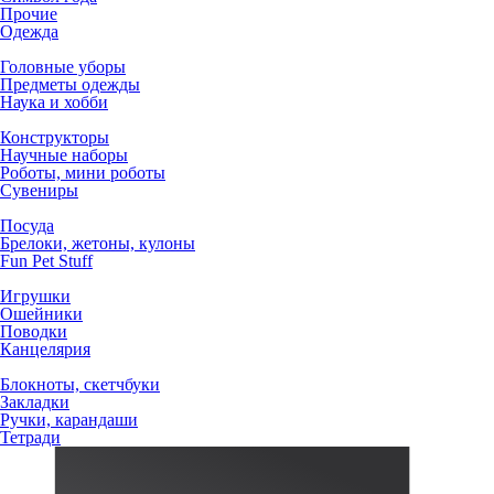
Прочие
Одежда
Головные уборы
Предметы одежды
Наука и хобби
Конструкторы
Научные наборы
Роботы, мини роботы
Сувениры
Посуда
Брелоки, жетоны, кулоны
Fun Pet Stuff
Игрушки
Ошейники
Поводки
Канцелярия
Блокноты, скетчбуки
Закладки
Ручки, карандаши
Тетради