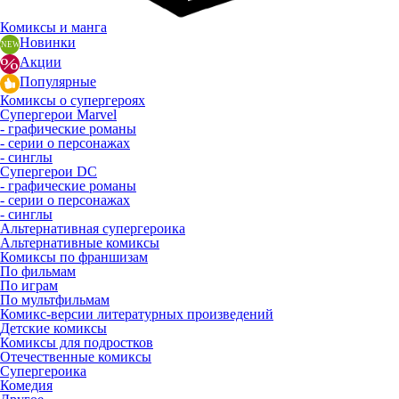
Комиксы и манга
Новинки
Акции
Популярные
Комиксы о супергероях
Супергерои Marvel
- графические романы
- серии о персонажах
- синглы
Супергерои DC
- графические романы
- серии о персонажах
- синглы
Альтернативная супергероика
Альтернативные комиксы
Комиксы по франшизам
По фильмам
По играм
По мультфильмам
Комикс-версии литературных произведений
Детские комиксы
Комиксы для подростков
Отечественные комиксы
Супергероика
Комедия