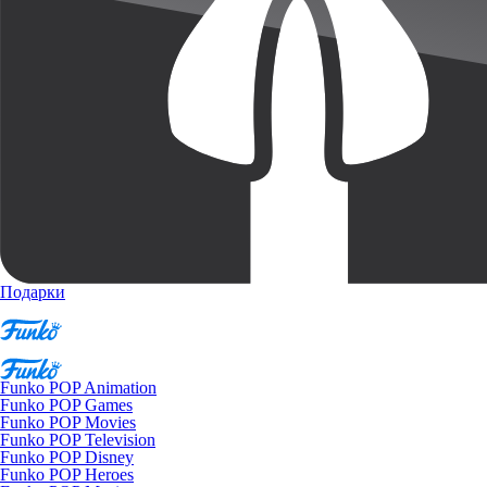
Подарки
Funko POP Animation
Funko POP Games
Funko POP Movies
Funko POP Television
Funko POP Disney
Funko POP Heroes