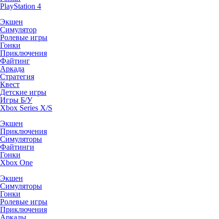
PlayStation 4
Экшен
Симулятор
Ролевые игры
Гонки
Приключения
Файтинг
Аркада
Стратегия
Квест
Детские игры
Игры Б/У
Xbox Series X/S
Экшен
Приключения
Симуляторы
Файтинги
Гонки
Xbox One
Экшен
Симуляторы
Гонки
Ролевые игры
Приключения
Аркады