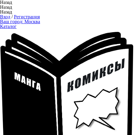
Назад
Назад
Назад
Вход
/
Регистрация
Ваш город:
Москва
Каталог