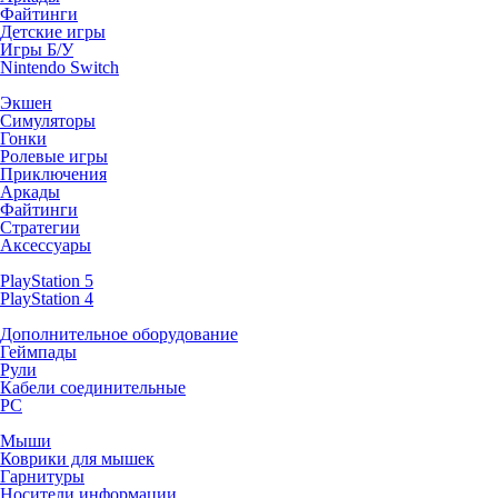
Файтинги
Детские игры
Игры Б/У
Nintendo Switch
Экшен
Симуляторы
Гонки
Ролевые игры
Приключения
Аркады
Файтинги
Стратегии
Аксессуары
PlayStation 5
PlayStation 4
Дополнительное оборудование
Геймпады
Рули
Кабели соединительные
PC
Мыши
Коврики для мышек
Гарнитуры
Носители информации