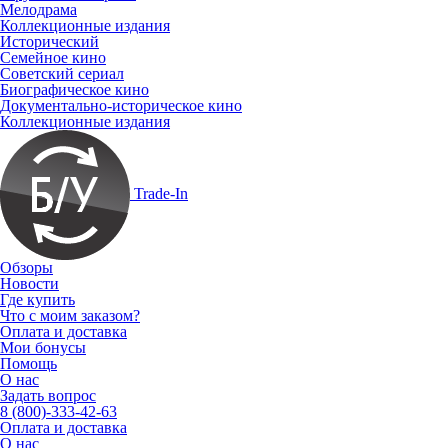
Мелодрама
Коллекционные издания
Исторический
Семейное кино
Советский сериал
Биографическое кино
Документально-историческое кино
Коллекционные издания
Trade-In
Обзоры
Новости
Где купить
Что с моим заказом?
Оплата и доставка
Мои бонусы
Помощь
О нас
Задать вопрос
8 (800)-333-42-63
Оплата и доставка
О нас