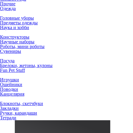
Прочие
Одежда
Головные уборы
Предметы одежды
Наука и хобби
Конструкторы
Научные наборы
Роботы, мини роботы
Сувениры
Посуда
Брелоки, жетоны, кулоны
Fun Pet Stuff
Игрушки
Ошейники
Поводки
Канцелярия
Блокноты, скетчбуки
Закладки
Ручки, карандаши
Тетради