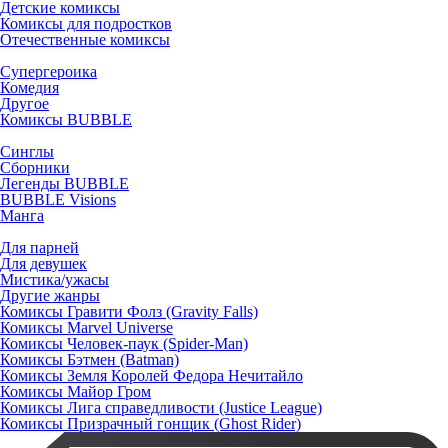
Детские комиксы
Комиксы для подростков
Отечественные комиксы
Супергероика
Комедия
Другое
Комиксы BUBBLE
Синглы
Сборники
Легенды BUBBLE
BUBBLE Visions
Манга
Для парней
Для девушек
Мистика/ужасы
Другие жанры
Комиксы Гравити Фолз (Gravity Falls)
Комиксы Marvel Universe
Комиксы Человек-паук (Spider-Man)
Комиксы Бэтмен (Batman)
Комиксы Земля Королей Федора Нечитайло
Комиксы Майор Гром
Комиксы Лига справедливости (Justice League)
Комиксы Призрачный гонщик (Ghost Rider)