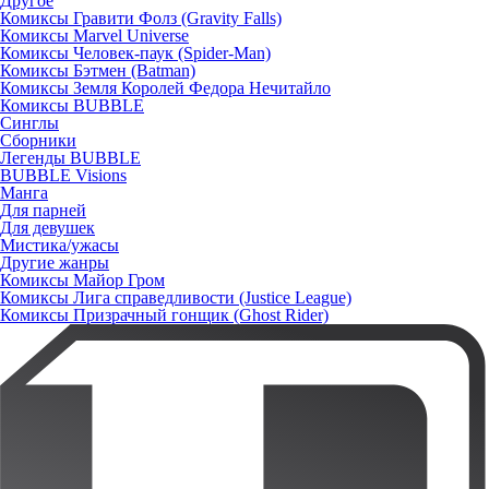
Другое
Комиксы Гравити Фолз (Gravity Falls)
Комиксы Marvel Universe
Комиксы Человек-паук (Spider-Man)
Комиксы Бэтмен (Batman)
Комиксы Земля Королей Федора Нечитайло
Комиксы BUBBLE
Синглы
Сборники
Легенды BUBBLE
BUBBLE Visions
Манга
Для парней
Для девушек
Мистика/ужасы
Другие жанры
Комиксы Майор Гром
Комиксы Лига справедливости (Justice League)
Комиксы Призрачный гонщик (Ghost Rider)