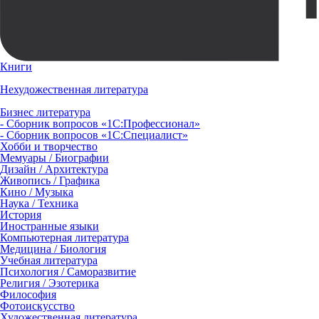
Книги
Нехудожественная литература
Бизнес литература
- Сборник вопросов «1С:Профессионал»
- Сборник вопросов «1С:Специалист»
Хобби и творчество
Мемуары / Биографии
Дизайн / Архитектура
Живопись / Графика
Кино / Музыка
Наука / Техника
История
Иностранные языки
Компьютерная литература
Медицина / Биология
Учебная литература
Психология / Саморазвитие
Религия / Эзотерика
Философия
Фотоискусство
Художественная литература