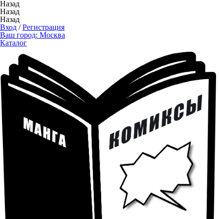
Назад
Назад
Назад
Вход
/
Регистрация
Ваш город:
Москва
Каталог