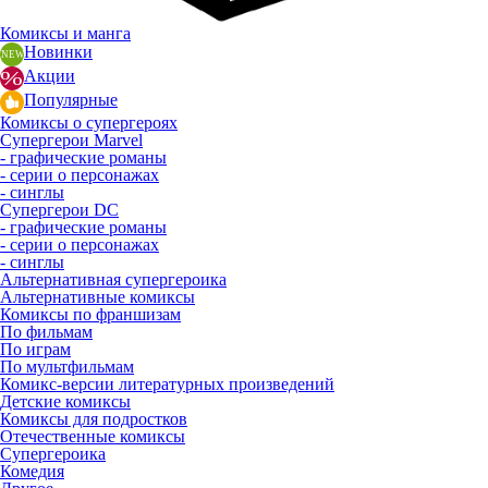
Комиксы и манга
Новинки
Акции
Популярные
Комиксы о супергероях
Супергерои Marvel
- графические романы
- серии о персонажах
- синглы
Супергерои DC
- графические романы
- серии о персонажах
- синглы
Альтернативная супергероика
Альтернативные комиксы
Комиксы по франшизам
По фильмам
По играм
По мультфильмам
Комикс-версии литературных произведений
Детские комиксы
Комиксы для подростков
Отечественные комиксы
Супергероика
Комедия