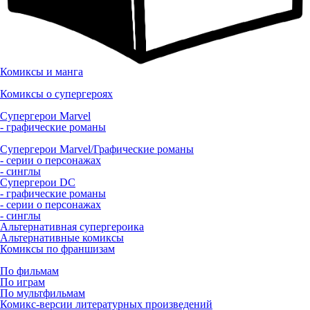
Комиксы и манга
Комиксы о супергероях
Супергерои Marvel
- графические романы
Супергерои Marvel/Графические романы
- серии о персонажах
- синглы
Супергерои DC
- графические романы
- серии о персонажах
- синглы
Альтернативная супергероика
Альтернативные комиксы
Комиксы по франшизам
По фильмам
По играм
По мультфильмам
Комикс-версии литературных произведений