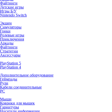
Файтинги
Детские игры
Игры Б/У
Nintendo Switch
Экшен
Симуляторы
Гонки
Ролевые игры
Приключения
Аркады
Файтинги
Стратегии
Аксессуары
PlayStation 5
PlayStation 4
Дополнительное оборудование
Геймпады
Рули
Кабели соединительные
PC
Мыши
Коврики для мышек
Гарнитуры
Носители информации