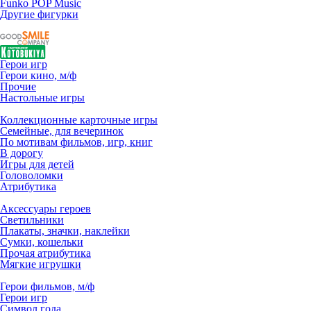
Funko POP Music
Другие фигурки
Герои игр
Герои кино, м/ф
Прочие
Настольные игры
Коллекционные карточные игры
Семейные, для вечеринок
По мотивам фильмов, игр, книг
В дорогу
Игры для детей
Головоломки
Атрибутика
Аксессуары героев
Светильники
Плакаты, значки, наклейки
Сумки, кошельки
Прочая атрибутика
Мягкие игрушки
Герои фильмов, м/ф
Герои игр
Символ года