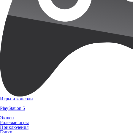
Игры и консоли
PlayStation 5
Экшен
Ролевые игры
Приключения
Гонки