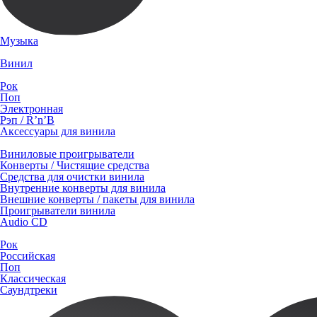
Музыка
Винил
Рок
Поп
Электронная
Рэп / R’n’B
Аксессуары для винила
Виниловые проигрыватели
Конверты / Чистящие средства
Средства для очистки винила
Внутренние конверты для винила
Внешние конверты / пакеты для винила
Проигрыватели винила
Audio CD
Рок
Российская
Поп
Классическая
Саундтреки