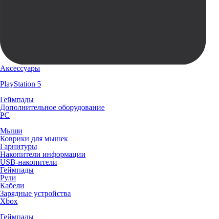
Аксессуары
PlayStation 5
Геймпады
Дополнительное оборудование
PC
Мыши
Коврики для мышек
Гарнитуры
Накопители информации
USB-накопители
Геймпады
Рули
Кабели
Зарядные устройства
Xbox
Геймпады