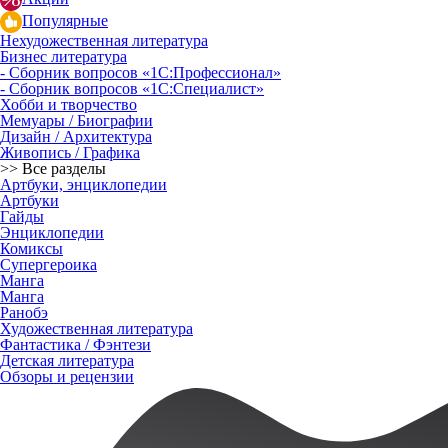
Популярные
Нехудожественная литература
Бизнес литература
- Сборник вопросов «1С:Профессионал»
- Сборник вопросов «1С:Специалист»
Хобби и творчество
Мемуары / Биографии
Дизайн / Архитектура
Живопись / Графика
>> Все разделы
Артбуки, энциклопедии
Артбуки
Гайды
Энциклопедии
Комиксы
Супергероика
Манга
Манга
Ранобэ
Художественная литература
Фантастика / Фэнтези
Детская литература
Обзоры и рецензии