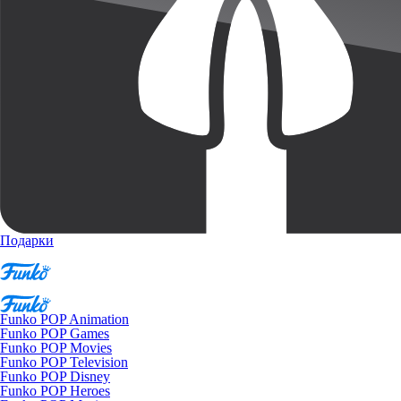
Подарки
Funko POP Animation
Funko POP Games
Funko POP Movies
Funko POP Television
Funko POP Disney
Funko POP Heroes