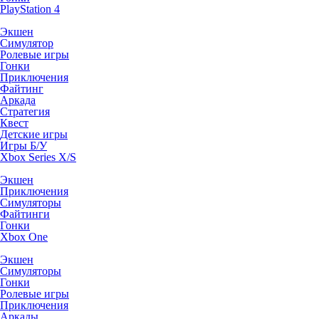
PlayStation 4
Экшен
Симулятор
Ролевые игры
Гонки
Приключения
Файтинг
Аркада
Стратегия
Квест
Детские игры
Игры Б/У
Xbox Series X/S
Экшен
Приключения
Симуляторы
Файтинги
Гонки
Xbox One
Экшен
Симуляторы
Гонки
Ролевые игры
Приключения
Аркады