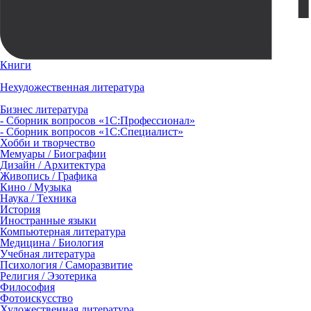
Книги
Нехудожественная литература
Бизнес литература
- Сборник вопросов «1С:Профессионал»
- Сборник вопросов «1С:Специалист»
Хобби и творчество
Мемуары / Биографии
Дизайн / Архитектура
Живопись / Графика
Кино / Музыка
Наука / Техника
История
Иностранные языки
Компьютерная литература
Медицина / Биология
Учебная литература
Психология / Саморазвитие
Религия / Эзотерика
Философия
Фотоискусство
Художественная литература