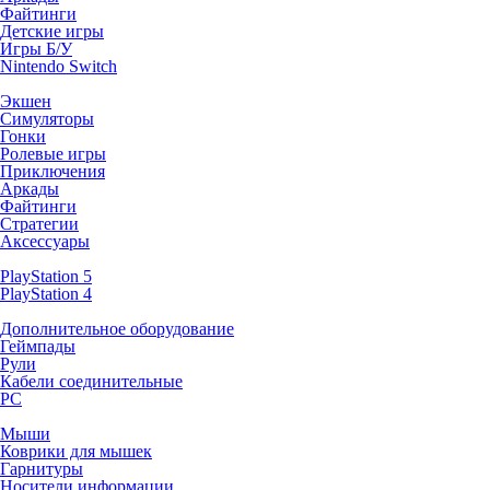
Файтинги
Детские игры
Игры Б/У
Nintendo Switch
Экшен
Симуляторы
Гонки
Ролевые игры
Приключения
Аркады
Файтинги
Стратегии
Аксессуары
PlayStation 5
PlayStation 4
Дополнительное оборудование
Геймпады
Рули
Кабели соединительные
PC
Мыши
Коврики для мышек
Гарнитуры
Носители информации