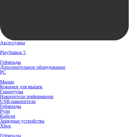
Аксессуары
PlayStation 5
Геймпады
Дополнительное оборудование
PC
Мыши
Коврики для мышек
Гарнитуры
Накопители информации
USB-накопители
Геймпады
Рули
Кабели
Зарядные устройства
Xbox
Геймпады