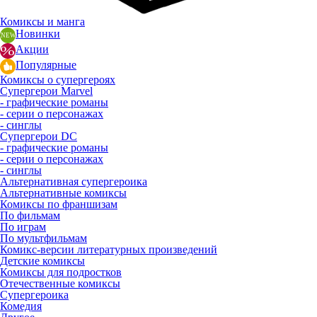
Комиксы и манга
Новинки
Акции
Популярные
Комиксы о супергероях
Супергерои Marvel
- графические романы
- серии о персонажах
- синглы
Супергерои DC
- графические романы
- серии о персонажах
- синглы
Альтернативная супергероика
Альтернативные комиксы
Комиксы по франшизам
По фильмам
По играм
По мультфильмам
Комикс-версии литературных произведений
Детские комиксы
Комиксы для подростков
Отечественные комиксы
Супергероика
Комедия