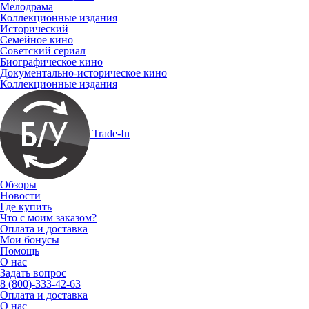
Мелодрама
Коллекционные издания
Исторический
Семейное кино
Советский сериал
Биографическое кино
Документально-историческое кино
Коллекционные издания
Trade-In
Обзоры
Новости
Где купить
Что с моим заказом?
Оплата и доставка
Мои бонусы
Помощь
О нас
Задать вопрос
8 (800)-333-42-63
Оплата и доставка
О нас