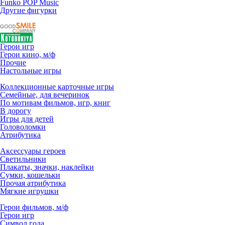
Funko POP Music
Другие фигурки
Герои игр
Герои кино, м/ф
Прочие
Настольные игры
Коллекционные карточные игры
Семейные, для вечеринок
По мотивам фильмов, игр, книг
В дорогу
Игры для детей
Головоломки
Атрибутика
Аксессуары героев
Светильники
Плакаты, значки, наклейки
Сумки, кошельки
Прочая атрибутика
Мягкие игрушки
Герои фильмов, м/ф
Герои игр
Символ года