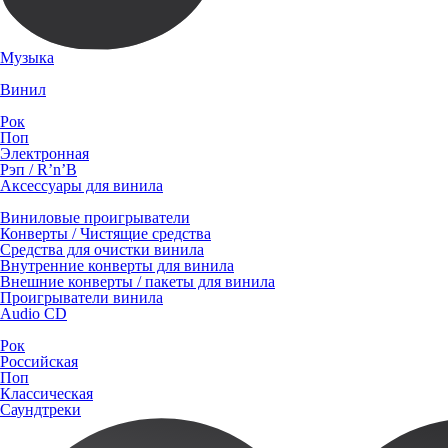
Музыка
Винил
Рок
Поп
Электронная
Рэп / R’n’B
Аксессуары для винила
Виниловые проигрыватели
Конверты / Чистящие средства
Средства для очистки винила
Внутренние конверты для винила
Внешние конверты / пакеты для винила
Проигрыватели винила
Audio CD
Рок
Российская
Поп
Классическая
Саундтреки