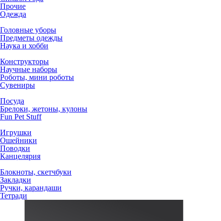
Прочие
Одежда
Головные уборы
Предметы одежды
Наука и хобби
Конструкторы
Научные наборы
Роботы, мини роботы
Сувениры
Посуда
Брелоки, жетоны, кулоны
Fun Pet Stuff
Игрушки
Ошейники
Поводки
Канцелярия
Блокноты, скетчбуки
Закладки
Ручки, карандаши
Тетради