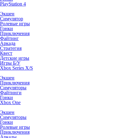
PlayStation 4
Экшен
Симулятор
Ролевые игры
Гонки
Приключения
Файтинг
Аркада
Стратегия
Квест
Детские игры
Игры Б/У
Xbox Series X/S
Экшен
Приключения
Симуляторы
Файтинги
Гонки
Xbox One
Экшен
Симуляторы
Гонки
Ролевые игры
Приключения
Аркады