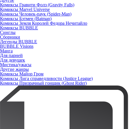
Другое
Комиксы Гравити Фолз (Gravity Falls)
Комиксы Marvel Universe
Комиксы Человек-паук (Spider-Man)
Комиксы Бэтмен (Batman)
Комиксы Земля Королей Федора Нечитайло
Комиксы BUBBLE
Синглы
Сборники
Легенды BUBBLE
BUBBLE Visions
Манга
Для парней
Для девушек
Мистика/ужасы
Другие жанры
Комиксы Майор Гром
Комиксы Лига справедливости (Justice League)
Комиксы Призрачный гонщик (Ghost Rider)