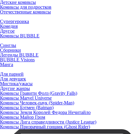
Детские комиксы
Комиксы для подростков
Отечественные комиксы
Супергероика
Комедия
Другое
Комиксы BUBBLE
Синглы
Сборники
Легенды BUBBLE
BUBBLE Visions
Манга
Для парней
Для девушек
Мистика/ужасы
Другие жанры
Комиксы Гравити Фолз (Gravity Falls)
Комиксы Marvel Universe
Комиксы Человек-паук (Spider-Man)
Комиксы Бэтмен (Batman)
Комиксы Земля Королей Федора Нечитайло
Комиксы Майор Гром
Комиксы Лига справедливости (Justice League)
Комиксы Призрачный гонщик (Ghost Rider)