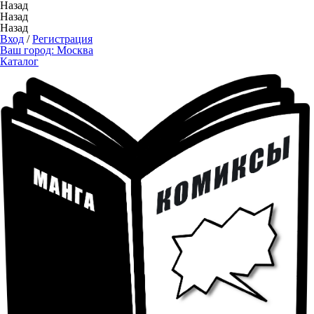
Назад
Назад
Назад
Вход
/
Регистрация
Ваш город:
Москва
Каталог