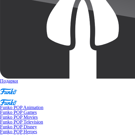
Подарки
Funko POP Animation
Funko POP Games
Funko POP Movies
Funko POP Television
Funko POP Disney
Funko POP Heroes