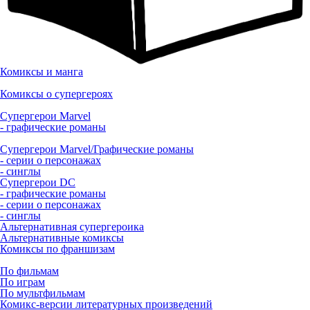
Комиксы и манга
Комиксы о супергероях
Супергерои Marvel
- графические романы
Супергерои Marvel/Графические романы
- серии о персонажах
- синглы
Супергерои DC
- графические романы
- серии о персонажах
- синглы
Альтернативная супергероика
Альтернативные комиксы
Комиксы по франшизам
По фильмам
По играм
По мультфильмам
Комикс-версии литературных произведений