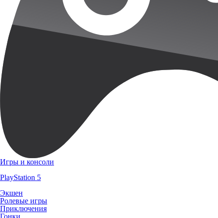
Игры и консоли
PlayStation 5
Экшен
Ролевые игры
Приключения
Гонки