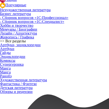
Популярные
Нехудожественная литература
Бизнес литература
- Сборник вопросов «1С:Профессионал»
- Сборник вопросов «1С:Специалист»
Хобби и творчество
Мемуары / Биографии
Дизайн / Архитектура
Живопись / Графика
>> Все разделы
Артбуки, энциклопедии
Артбуки
Гайды
Энциклопедии
Комиксы
Супергероика
Манга
Манга
Ранобэ
Художественная литература
Фантастика / Фэнтези
Детская литература
Обзоры и рецензии