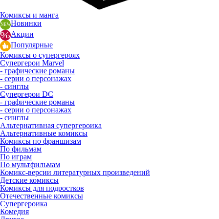
Комиксы и манга
Новинки
Акции
Популярные
Комиксы о супергероях
Супергерои Marvel
- графические романы
- серии о персонажах
- синглы
Супергерои DC
- графические романы
- серии о персонажах
- синглы
Альтернативная супергероика
Альтернативные комиксы
Комиксы по франшизам
По фильмам
По играм
По мультфильмам
Комикс-версии литературных произведений
Детские комиксы
Комиксы для подростков
Отечественные комиксы
Супергероика
Комедия