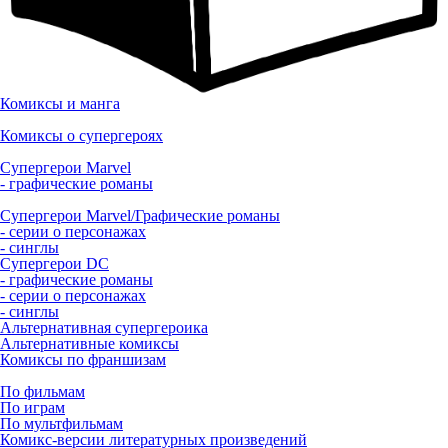
Комиксы и манга
Комиксы о супергероях
Супергерои Marvel
- графические романы
Супергерои Marvel/Графические романы
- серии о персонажах
- синглы
Супергерои DC
- графические романы
- серии о персонажах
- синглы
Альтернативная супергероика
Альтернативные комиксы
Комиксы по франшизам
По фильмам
По играм
По мультфильмам
Комикс-версии литературных произведений