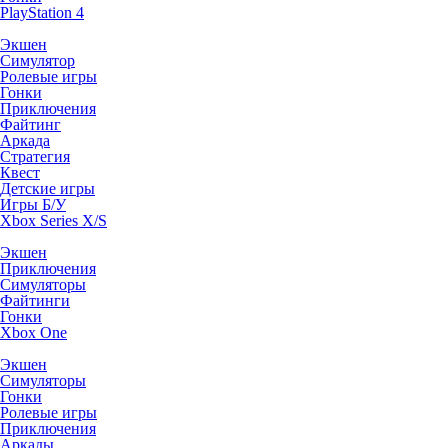
PlayStation 4
Экшен
Симулятор
Ролевые игры
Гонки
Приключения
Файтинг
Аркада
Стратегия
Квест
Детские игры
Игры Б/У
Xbox Series X/S
Экшен
Приключения
Симуляторы
Файтинги
Гонки
Xbox One
Экшен
Симуляторы
Гонки
Ролевые игры
Приключения
Аркады