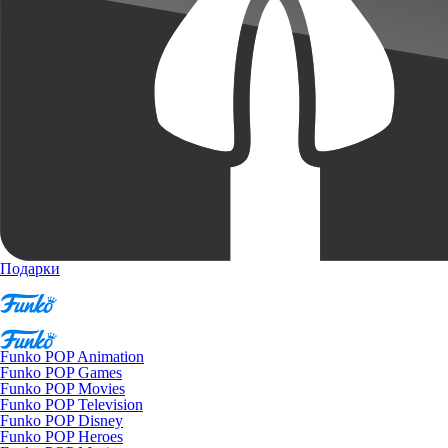
Подарки
Funko POP Animation
Funko POP Games
Funko POP Movies
Funko POP Television
Funko POP Disney
Funko POP Heroes