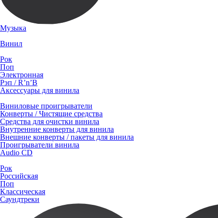
Музыка
Винил
Рок
Поп
Электронная
Рэп / R’n’B
Аксессуары для винила
Виниловые проигрыватели
Конверты / Чистящие средства
Средства для очистки винила
Внутренние конверты для винила
Внешние конверты / пакеты для винила
Проигрыватели винила
Audio CD
Рок
Российская
Поп
Классическая
Саундтреки