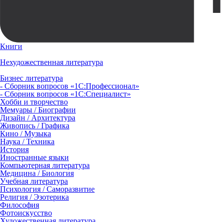
Книги
Нехудожественная литература
Бизнес литература
- Сборник вопросов «1С:Профессионал»
- Сборник вопросов «1С:Специалист»
Хобби и творчество
Мемуары / Биографии
Дизайн / Архитектура
Живопись / Графика
Кино / Музыка
Наука / Техника
История
Иностранные языки
Компьютерная литература
Медицина / Биология
Учебная литература
Психология / Саморазвитие
Религия / Эзотерика
Философия
Фотоискусство
Художественная литература