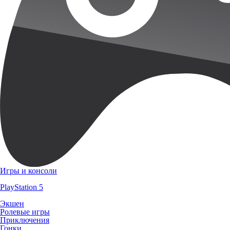
Игры и консоли
PlayStation 5
Экшен
Ролевые игры
Приключения
Гонки