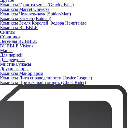
Другое
Комиксы Гравити Фолз (Gravity Falls)
Комиксы Marvel Universe
Комиксы Человек-паук (Spider-Man)
Комиксы Бэтмен (Batman)
Комиксы Земля Королей Федора Нечитайло
Комиксы BUBBLE
Синглы
Сборники
Легенды BUBBLE
BUBBLE Visions
Манга
Для парней
Для девушек
Мистика/ужасы
Другие жанры
Комиксы Майор Гром
Комиксы Лига справедливости (Justice League)
Комиксы Призрачный гонщик (Ghost Rider)