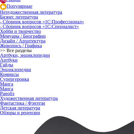
Популярные
Нехудожественная литература
Бизнес литература
- Сборник вопросов «1С:Профессионал»
- Сборник вопросов «1С:Специалист»
Хобби и творчество
Мемуары / Биографии
Дизайн / Архитектура
Живопись / Графика
>> Все разделы
Артбуки, энциклопедии
Артбуки
Гайды
Энциклопедии
Комиксы
Супергероика
Манга
Манга
Ранобэ
Художественная литература
Фантастика / Фэнтези
Детская литература
Обзоры и рецензии