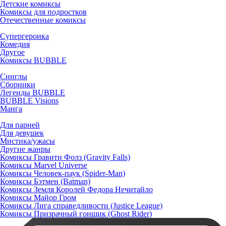
Детские комиксы
Комиксы для подростков
Отечественные комиксы
Супергероика
Комедия
Другое
Комиксы BUBBLE
Синглы
Сборники
Легенды BUBBLE
BUBBLE Visions
Манга
Для парней
Для девушек
Мистика/ужасы
Другие жанры
Комиксы Гравити Фолз (Gravity Falls)
Комиксы Marvel Universe
Комиксы Человек-паук (Spider-Man)
Комиксы Бэтмен (Batman)
Комиксы Земля Королей Федора Нечитайло
Комиксы Майор Гром
Комиксы Лига справедливости (Justice League)
Комиксы Призрачный гонщик (Ghost Rider)