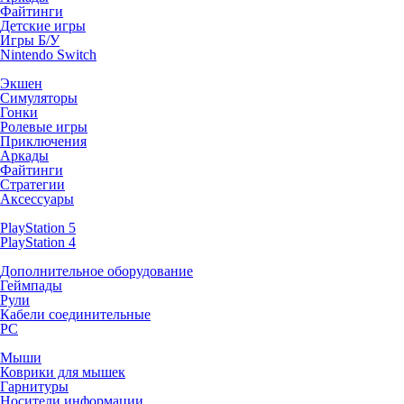
Файтинги
Детские игры
Игры Б/У
Nintendo Switch
Экшен
Симуляторы
Гонки
Ролевые игры
Приключения
Аркады
Файтинги
Стратегии
Аксессуары
PlayStation 5
PlayStation 4
Дополнительное оборудование
Геймпады
Рули
Кабели соединительные
PC
Мыши
Коврики для мышек
Гарнитуры
Носители информации