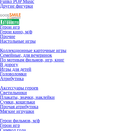
Funko POP Music
Другие фигурки
Герои игр
Герои кино, м/ф
Прочие
Настольные игры
Коллекционные карточные игры
Семейные, для вечеринок
По мотивам фильмов, игр, книг
В дорогу
Игры для детей
Головоломки
Атрибутика
Аксессуары героев
Светильники
Плакаты, значки, наклейки
Сумки, кошельки
Прочая атрибутика
Мягкие игрушки
Герои фильмов, м/ф
Герои игр
Символ года