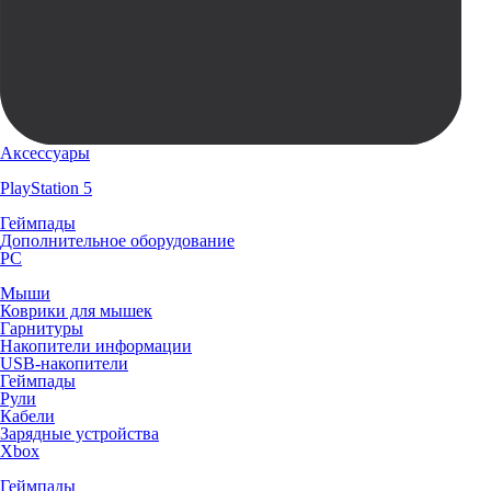
Аксессуары
PlayStation 5
Геймпады
Дополнительное оборудование
PC
Мыши
Коврики для мышек
Гарнитуры
Накопители информации
USB-накопители
Геймпады
Рули
Кабели
Зарядные устройства
Xbox
Геймпады