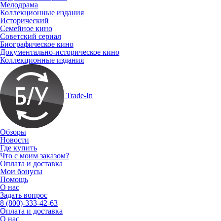
Мелодрама
Коллекционные издания
Исторический
Семейное кино
Советский сериал
Биографическое кино
Документально-историческое кино
Коллекционные издания
Trade-In
Обзоры
Новости
Где купить
Что с моим заказом?
Оплата и доставка
Мои бонусы
Помощь
О нас
Задать вопрос
8 (800)-333-42-63
Оплата и доставка
О нас