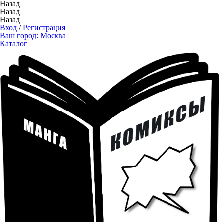
Назад
Назад
Назад
Вход
/
Регистрация
Ваш город:
Москва
Каталог