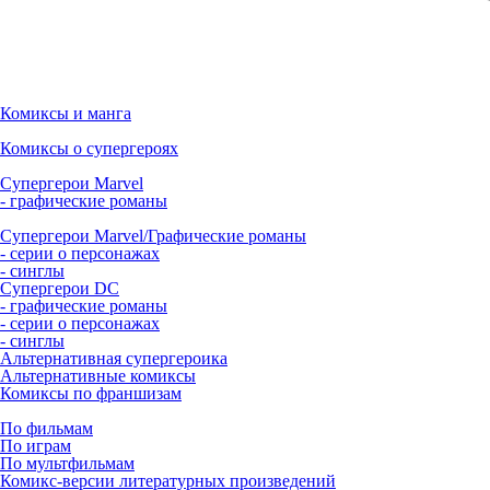
Комиксы и манга
Комиксы о супергероях
Супергерои Marvel
- графические романы
Супергерои Marvel/Графические романы
- серии о персонажах
- синглы
Супергерои DC
- графические романы
- серии о персонажах
- синглы
Альтернативная супергероика
Альтернативные комиксы
Комиксы по франшизам
По фильмам
По играм
По мультфильмам
Комикс-версии литературных произведений