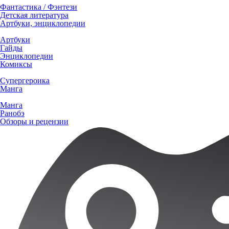
Фантастика / Фэнтези
Детская литература
Артбуки, энциклопедии
Артбуки
Гайды
Энциклопедии
Комиксы
Супергероика
Манга
Манга
Ранобэ
Обзоры и рецензии