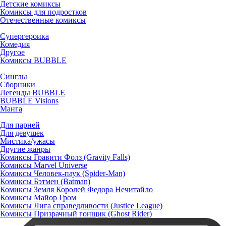
Детские комиксы
Комиксы для подростков
Отечественные комиксы
Супергероика
Комедия
Другое
Комиксы BUBBLE
Синглы
Сборники
Легенды BUBBLE
BUBBLE Visions
Манга
Для парней
Для девушек
Мистика/ужасы
Другие жанры
Комиксы Гравити Фолз (Gravity Falls)
Комиксы Marvel Universe
Комиксы Человек-паук (Spider-Man)
Комиксы Бэтмен (Batman)
Комиксы Земля Королей Федора Нечитайло
Комиксы Майор Гром
Комиксы Лига справедливости (Justice League)
Комиксы Призрачный гонщик (Ghost Rider)