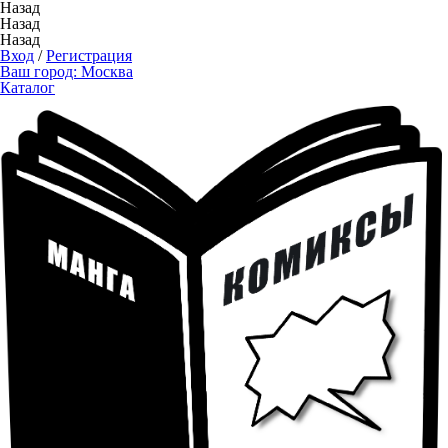
Назад
Назад
Назад
Вход
/
Регистрация
Ваш город:
Москва
Каталог