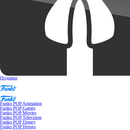
Подарки
Funko POP Animation
Funko POP Games
Funko POP Movies
Funko POP Television
Funko POP Disney
Funko POP Heroes