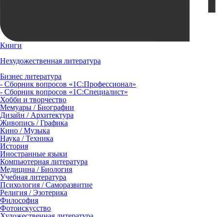
Книги
Нехудожественная литература
Бизнес литература
- Сборник вопросов «1С:Профессионал»
- Сборник вопросов «1С:Специалист»
Хобби и творчество
Мемуары / Биографии
Дизайн / Архитектура
Живопись / Графика
Кино / Музыка
Наука / Техника
История
Иностранные языки
Компьютерная литература
Медицина / Биология
Учебная литература
Психология / Саморазвитие
Религия / Эзотерика
Философия
Фотоискусство
Художественная литература