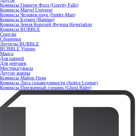
Другое
Комиксы Гравити Фолз (Gravity Falls)
Комиксы Marvel Universe
Комиксы Человек-паук (Spider-Man)
Комиксы Бэтмен (Batman)
Комиксы Земля Королей Федора Нечитайло
Комиксы BUBBLE
Синглы
Сборники
Легенды BUBBLE
BUBBLE Visions
Манга
Для парней
Для девушек
Мистика/ужасы
Другие жанры
Комиксы Майор Гром
Комиксы Лига справедливости (Justice League)
Комиксы Призрачный гонщик (Ghost Rider)