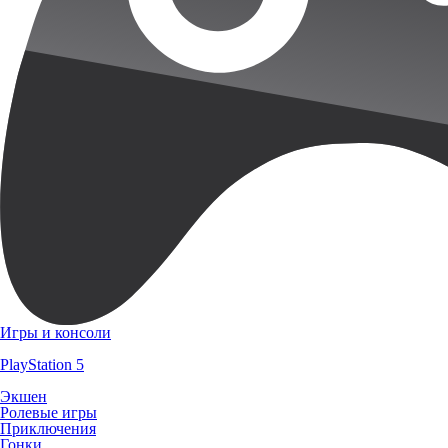
Игры и консоли
PlayStation 5
Экшен
Ролевые игры
Приключения
Гонки