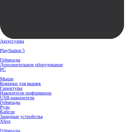
Аксессуары
PlayStation 5
Геймпады
Дополнительное оборудование
PC
Мыши
Коврики для мышек
Гарнитуры
Накопители информации
USB-накопители
Геймпады
Рули
Кабели
Зарядные устройства
Xbox
Геймпады