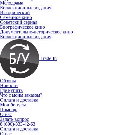
Мелодрама
Коллекционные издания
Исторический
Семейное кино
Советский сериал
Биографическое кино
Документально-историческое кино
Коллекционные издания
Trade-In
Обзоры
Новости
Где купить
Что с моим заказом?
Оплата и доставка
Мои бонусы
Помощь
О нас
Задать вопрос
8 (800)-333-42-63
Оплата и доставка
О нас