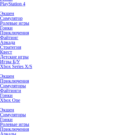
PlayStation 4
Экшен
Симулятор
Ролевые игры
Гонки
Приключения
Файтинг
Аркада
Стратегия
Квест
Детские игры
Игры Б/У
Xbox Series X/S
Экшен
Приключения
Симуляторы
Файтинги
Гонки
Xbox One
Экшен
Симуляторы
Гонки
Ролевые игры
Приключения
Аркады