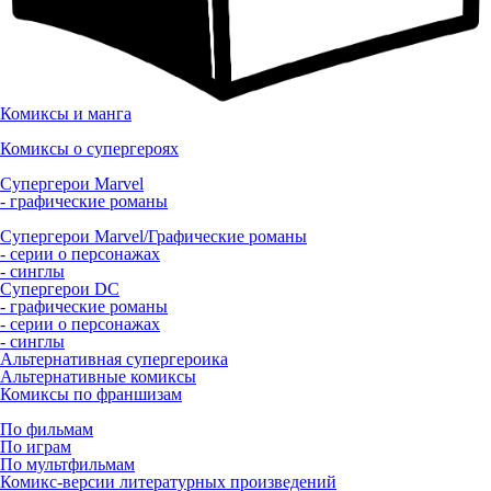
Комиксы и манга
Комиксы о супергероях
Супергерои Marvel
- графические романы
Супергерои Marvel/Графические романы
- серии о персонажах
- синглы
Супергерои DC
- графические романы
- серии о персонажах
- синглы
Альтернативная супергероика
Альтернативные комиксы
Комиксы по франшизам
По фильмам
По играм
По мультфильмам
Комикс-версии литературных произведений