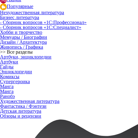
Популярные
Нехудожественная литература
Бизнес литература
- Сборник вопросов «1С:Профессионал»
- Сборник вопросов «1С:Специалист»
Хобби и творчество
Мемуары / Биографии
Дизайн / Архитектура
Живопись / Графика
>> Все разделы
Артбуки, энциклопедии
Артбуки
Гайды
Энциклопедии
Комиксы
Супергероика
Манга
Манга
Ранобэ
Художественная литература
Фантастика / Фэнтези
Детская литература
Обзоры и рецензии