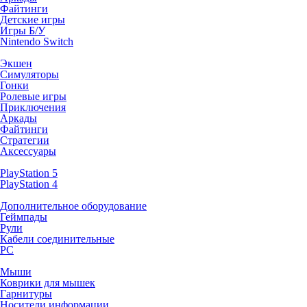
Файтинги
Детские игры
Игры Б/У
Nintendo Switch
Экшен
Симуляторы
Гонки
Ролевые игры
Приключения
Аркады
Файтинги
Стратегии
Аксессуары
PlayStation 5
PlayStation 4
Дополнительное оборудование
Геймпады
Рули
Кабели соединительные
PC
Мыши
Коврики для мышек
Гарнитуры
Носители информации