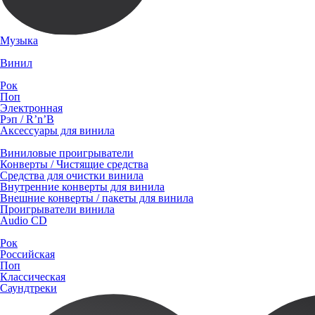
Музыка
Винил
Рок
Поп
Электронная
Рэп / R’n’B
Аксессуары для винила
Виниловые проигрыватели
Конверты / Чистящие средства
Средства для очистки винила
Внутренние конверты для винила
Внешние конверты / пакеты для винила
Проигрыватели винила
Audio CD
Рок
Российская
Поп
Классическая
Саундтреки