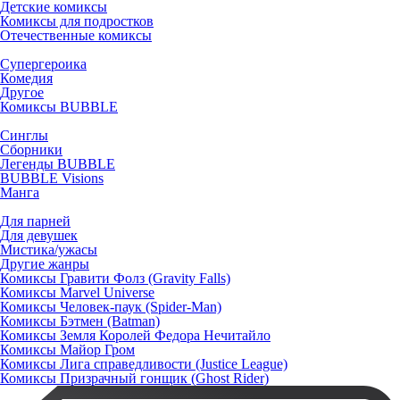
Детские комиксы
Комиксы для подростков
Отечественные комиксы
Супергероика
Комедия
Другое
Комиксы BUBBLE
Синглы
Сборники
Легенды BUBBLE
BUBBLE Visions
Манга
Для парней
Для девушек
Мистика/ужасы
Другие жанры
Комиксы Гравити Фолз (Gravity Falls)
Комиксы Marvel Universe
Комиксы Человек-паук (Spider-Man)
Комиксы Бэтмен (Batman)
Комиксы Земля Королей Федора Нечитайло
Комиксы Майор Гром
Комиксы Лига справедливости (Justice League)
Комиксы Призрачный гонщик (Ghost Rider)