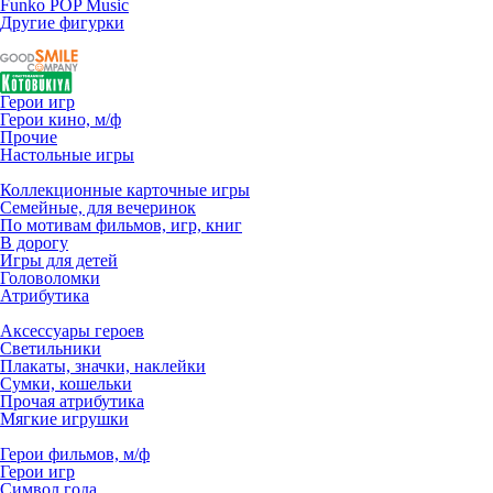
Funko POP Music
Другие фигурки
Герои игр
Герои кино, м/ф
Прочие
Настольные игры
Коллекционные карточные игры
Семейные, для вечеринок
По мотивам фильмов, игр, книг
В дорогу
Игры для детей
Головоломки
Атрибутика
Аксессуары героев
Светильники
Плакаты, значки, наклейки
Сумки, кошельки
Прочая атрибутика
Мягкие игрушки
Герои фильмов, м/ф
Герои игр
Символ года