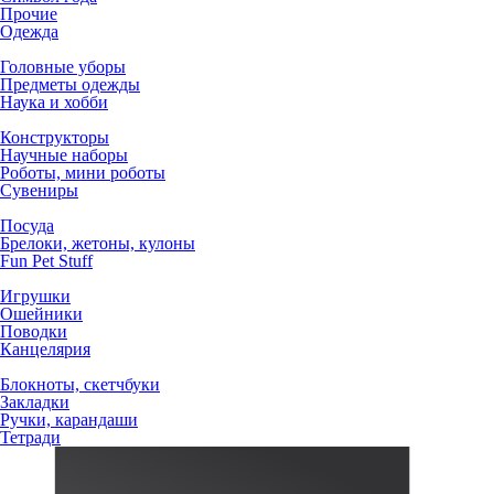
Прочие
Одежда
Головные уборы
Предметы одежды
Наука и хобби
Конструкторы
Научные наборы
Роботы, мини роботы
Сувениры
Посуда
Брелоки, жетоны, кулоны
Fun Pet Stuff
Игрушки
Ошейники
Поводки
Канцелярия
Блокноты, скетчбуки
Закладки
Ручки, карандаши
Тетради