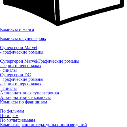
Комиксы и манга
Комиксы о супергероях
Супергерои Marvel
- графические романы
Супергерои Marvel/Графические романы
- серии о персонажах
- синглы
Супергерои DC
- графические романы
- серии о персонажах
- синглы
Альтернативная супергероика
Альтернативные комиксы
Комиксы по франшизам
По фильмам
По играм
По мультфильмам
Комикс-версии литературных произведений