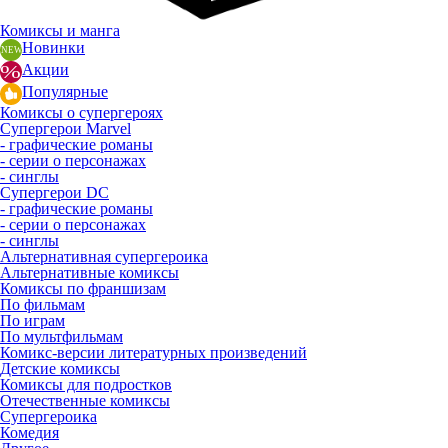
Комиксы и манга
Новинки
Акции
Популярные
Комиксы о супергероях
Супергерои Marvel
- графические романы
- серии о персонажах
- синглы
Супергерои DC
- графические романы
- серии о персонажах
- синглы
Альтернативная супергероика
Альтернативные комиксы
Комиксы по франшизам
По фильмам
По играм
По мультфильмам
Комикс-версии литературных произведений
Детские комиксы
Комиксы для подростков
Отечественные комиксы
Супергероика
Комедия