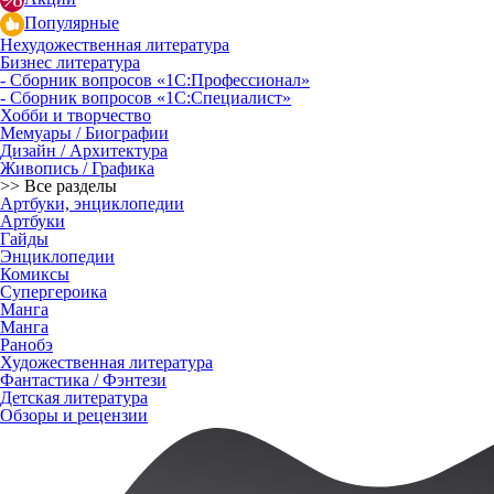
Популярные
Нехудожественная литература
Бизнес литература
- Сборник вопросов «1С:Профессионал»
- Сборник вопросов «1С:Специалист»
Хобби и творчество
Мемуары / Биографии
Дизайн / Архитектура
Живопись / Графика
>> Все разделы
Артбуки, энциклопедии
Артбуки
Гайды
Энциклопедии
Комиксы
Супергероика
Манга
Манга
Ранобэ
Художественная литература
Фантастика / Фэнтези
Детская литература
Обзоры и рецензии