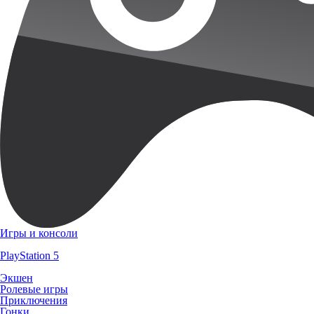
Игры и консоли
PlayStation 5
Экшен
Ролевые игры
Приключения
Гонки