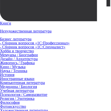
Книги
Нехудожественная литература
Бизнес литература
- Сборник вопросов «1С:Профессионал»
- Сборник вопросов «1С:Специалист»
Хобби и творчество
Мемуары / Биографии
Дизайн / Архитектура
Живопись / Графика
Кино / Музыка
Наука / Техника
История
Иностранные языки
Компьютерная литература
Медицина / Биология
Учебная литература
Психология / Саморазвитие
Религия / Эзотерика
Философия
Фотоискусство
Художественная литература