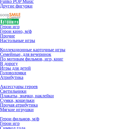
Funko POP Music
Другие фигурки
Герои игр
Герои кино, м/ф
Прочие
Настольные игры
Коллекционные карточные игры
Семейные, для вечеринок
По мотивам фильмов, игр, книг
В дорогу
Игры для детей
Головоломки
Атрибутика
Аксессуары героев
Светильники
Плакаты, значки, наклейки
Сумки, кошельки
Прочая атрибутика
Мягкие игрушки
Герои фильмов, м/ф
Герои игр
Символ года