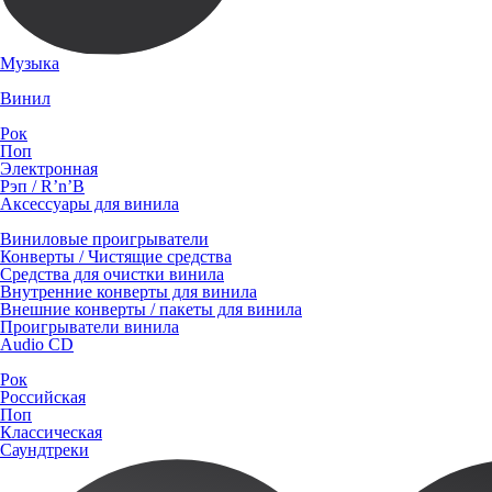
Музыка
Винил
Рок
Поп
Электронная
Рэп / R’n’B
Аксессуары для винила
Виниловые проигрыватели
Конверты / Чистящие средства
Средства для очистки винила
Внутренние конверты для винила
Внешние конверты / пакеты для винила
Проигрыватели винила
Audio CD
Рок
Российская
Поп
Классическая
Саундтреки