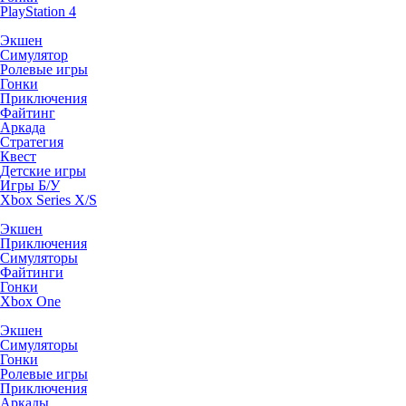
PlayStation 4
Экшен
Симулятор
Ролевые игры
Гонки
Приключения
Файтинг
Аркада
Стратегия
Квест
Детские игры
Игры Б/У
Xbox Series X/S
Экшен
Приключения
Симуляторы
Файтинги
Гонки
Xbox One
Экшен
Симуляторы
Гонки
Ролевые игры
Приключения
Аркады