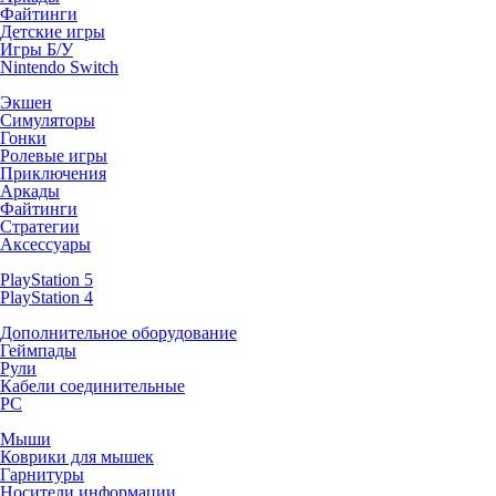
Файтинги
Детские игры
Игры Б/У
Nintendo Switch
Экшен
Симуляторы
Гонки
Ролевые игры
Приключения
Аркады
Файтинги
Стратегии
Аксессуары
PlayStation 5
PlayStation 4
Дополнительное оборудование
Геймпады
Рули
Кабели соединительные
PC
Мыши
Коврики для мышек
Гарнитуры
Носители информации