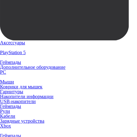
Аксессуары
PlayStation 5
Геймпады
Дополнительное оборудование
PC
Мыши
Коврики для мышек
Гарнитуры
Накопители информации
USB-накопители
Геймпады
Рули
Кабели
Зарядные устройства
Xbox
Геймпады