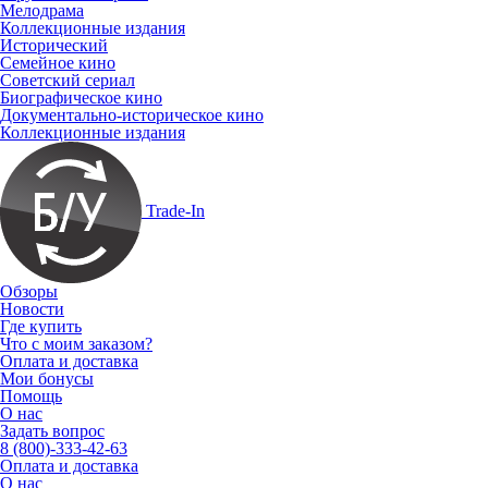
Мелодрама
Коллекционные издания
Исторический
Семейное кино
Советский сериал
Биографическое кино
Документально-историческое кино
Коллекционные издания
Trade-In
Обзоры
Новости
Где купить
Что с моим заказом?
Оплата и доставка
Мои бонусы
Помощь
О нас
Задать вопрос
8 (800)-333-42-63
Оплата и доставка
О нас