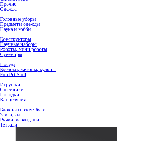
Прочие
Одежда
Головные уборы
Предметы одежды
Наука и хобби
Конструкторы
Научные наборы
Роботы, мини роботы
Сувениры
Посуда
Брелоки, жетоны, кулоны
Fun Pet Stuff
Игрушки
Ошейники
Поводки
Канцелярия
Блокноты, скетчбуки
Закладки
Ручки, карандаши
Тетради