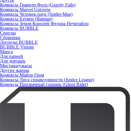
Другое
Комиксы Гравити Фолз (Gravity Falls)
Комиксы Marvel Universe
Комиксы Человек-паук (Spider-Man)
Комиксы Бэтмен (Batman)
Комиксы Земля Королей Федора Нечитайло
Комиксы BUBBLE
Синглы
Сборники
Легенды BUBBLE
BUBBLE Visions
Манга
Для парней
Для девушек
Мистика/ужасы
Другие жанры
Комиксы Майор Гром
Комиксы Лига справедливости (Justice League)
Комиксы Призрачный гонщик (Ghost Rider)