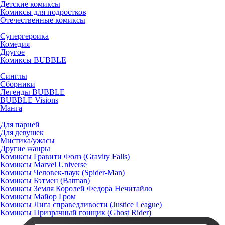
Детские комиксы
Комиксы для подростков
Отечественные комиксы
Супергероика
Комедия
Другое
Комиксы BUBBLE
Синглы
Сборники
Легенды BUBBLE
BUBBLE Visions
Манга
Для парней
Для девушек
Мистика/ужасы
Другие жанры
Комиксы Гравити Фолз (Gravity Falls)
Комиксы Marvel Universe
Комиксы Человек-паук (Spider-Man)
Комиксы Бэтмен (Batman)
Комиксы Земля Королей Федора Нечитайло
Комиксы Майор Гром
Комиксы Лига справедливости (Justice League)
Комиксы Призрачный гонщик (Ghost Rider)