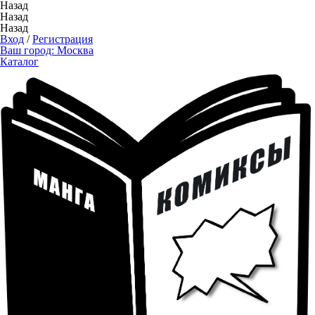
Назад
Назад
Назад
Вход
/
Регистрация
Ваш город:
Москва
Каталог