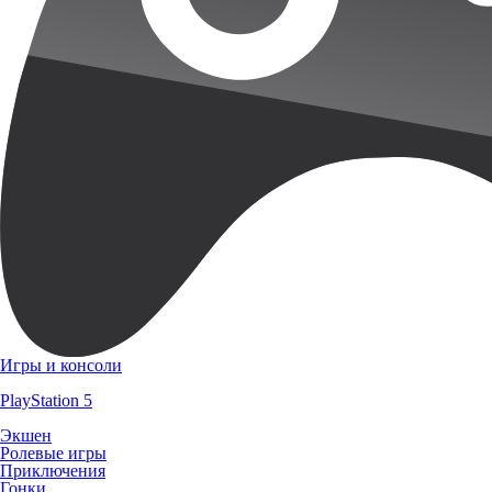
Игры и консоли
PlayStation 5
Экшен
Ролевые игры
Приключения
Гонки