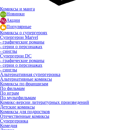
Комиксы и манга
Новинки
Акции
Популярные
Комиксы о супергероях
Супергерои Marvel
- графические романы
- серии о персонажах
- синглы
Супергерои DC
- графические романы
- серии о персонажах
- синглы
Альтернативная супергероика
Альтернативные комиксы
Комиксы по франшизам
По фильмам
По играм
По мультфильмам
Комикс-версии литературных произведений
Детские комиксы
Комиксы для подростков
Отечественные комиксы
Супергероика
Комедия