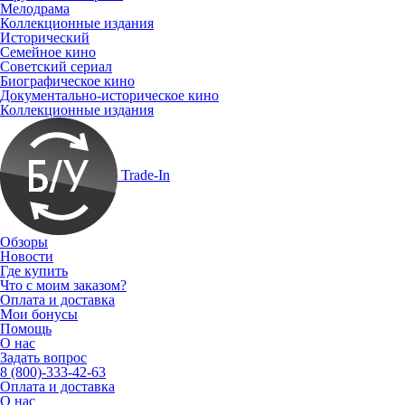
Мелодрама
Коллекционные издания
Исторический
Семейное кино
Советский сериал
Биографическое кино
Документально-историческое кино
Коллекционные издания
Trade-In
Обзоры
Новости
Где купить
Что с моим заказом?
Оплата и доставка
Мои бонусы
Помощь
О нас
Задать вопрос
8 (800)-333-42-63
Оплата и доставка
О нас