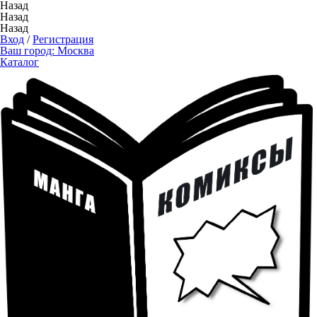
Назад
Назад
Назад
Вход
/
Регистрация
Ваш город:
Москва
Каталог