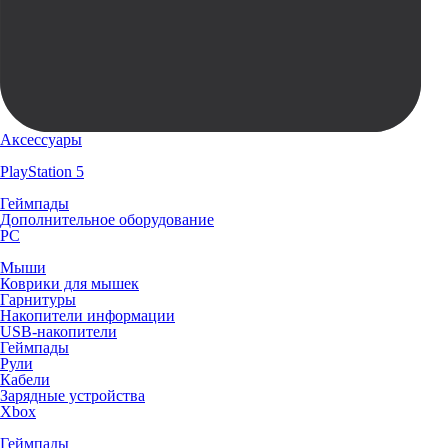
Аксессуары
PlayStation 5
Геймпады
Дополнительное оборудование
PC
Мыши
Коврики для мышек
Гарнитуры
Накопители информации
USB-накопители
Геймпады
Рули
Кабели
Зарядные устройства
Xbox
Геймпады