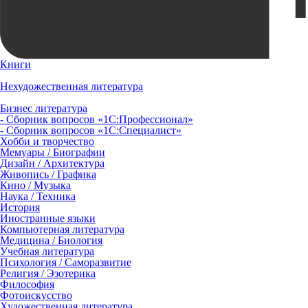
Книги
Нехудожественная литература
Бизнес литература
- Сборник вопросов «1С:Профессионал»
- Сборник вопросов «1С:Специалист»
Хобби и творчество
Мемуары / Биографии
Дизайн / Архитектура
Живопись / Графика
Кино / Музыка
Наука / Техника
История
Иностранные языки
Компьютерная литература
Медицина / Биология
Учебная литература
Психология / Саморазвитие
Религия / Эзотерика
Философия
Фотоискусство
Художественная литература