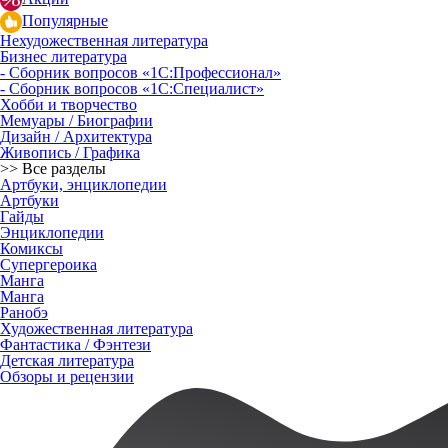
Популярные
Нехудожественная литература
Бизнес литература
- Сборник вопросов «1С:Профессионал»
- Сборник вопросов «1С:Специалист»
Хобби и творчество
Мемуары / Биографии
Дизайн / Архитектура
Живопись / Графика
>> Все разделы
Артбуки, энциклопедии
Артбуки
Гайды
Энциклопедии
Комиксы
Супергероика
Манга
Манга
Ранобэ
Художественная литература
Фантастика / Фэнтези
Детская литература
Обзоры и рецензии