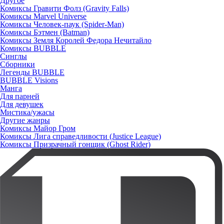
Другое
Комиксы Гравити Фолз (Gravity Falls)
Комиксы Marvel Universe
Комиксы Человек-паук (Spider-Man)
Комиксы Бэтмен (Batman)
Комиксы Земля Королей Федора Нечитайло
Комиксы BUBBLE
Синглы
Сборники
Легенды BUBBLE
BUBBLE Visions
Манга
Для парней
Для девушек
Мистика/ужасы
Другие жанры
Комиксы Майор Гром
Комиксы Лига справедливости (Justice League)
Комиксы Призрачный гонщик (Ghost Rider)