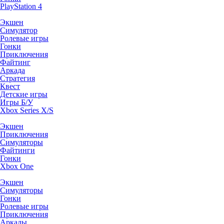
PlayStation 4
Экшен
Симулятор
Ролевые игры
Гонки
Приключения
Файтинг
Аркада
Стратегия
Квест
Детские игры
Игры Б/У
Xbox Series X/S
Экшен
Приключения
Симуляторы
Файтинги
Гонки
Xbox One
Экшен
Симуляторы
Гонки
Ролевые игры
Приключения
Аркады