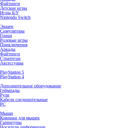
Файтинги
Детские игры
Игры Б/У
Nintendo Switch
Экшен
Симуляторы
Гонки
Ролевые игры
Приключения
Аркады
Файтинги
Стратегии
Аксессуары
PlayStation 5
PlayStation 4
Дополнительное оборудование
Геймпады
Рули
Кабели соединительные
PC
Мыши
Коврики для мышек
Гарнитуры
Носители информации