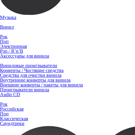
Музыка
Винил
Рок
Поп
Электронная
Рэп / R’n’B
Аксессуары для винила
Виниловые проигрыватели
Конверты / Чистящие средства
Средства для очистки винила
Внутренние конверты для винила
Внешние конверты / пакеты для винила
Проигрыватели винила
Audio CD
Рок
Российская
Поп
Классическая
Саундтреки