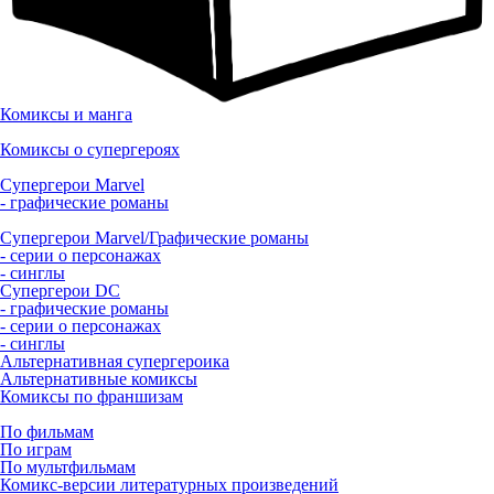
Комиксы и манга
Комиксы о супергероях
Супергерои Marvel
- графические романы
Супергерои Marvel/Графические романы
- серии о персонажах
- синглы
Супергерои DC
- графические романы
- серии о персонажах
- синглы
Альтернативная супергероика
Альтернативные комиксы
Комиксы по франшизам
По фильмам
По играм
По мультфильмам
Комикс-версии литературных произведений