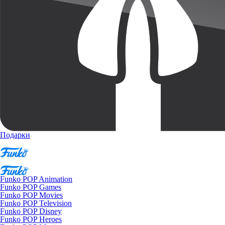
Подарки
Funko POP Animation
Funko POP Games
Funko POP Movies
Funko POP Television
Funko POP Disney
Funko POP Heroes