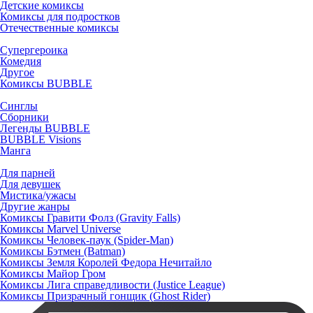
Детские комиксы
Комиксы для подростков
Отечественные комиксы
Супергероика
Комедия
Другое
Комиксы BUBBLE
Синглы
Сборники
Легенды BUBBLE
BUBBLE Visions
Манга
Для парней
Для девушек
Мистика/ужасы
Другие жанры
Комиксы Гравити Фолз (Gravity Falls)
Комиксы Marvel Universe
Комиксы Человек-паук (Spider-Man)
Комиксы Бэтмен (Batman)
Комиксы Земля Королей Федора Нечитайло
Комиксы Майор Гром
Комиксы Лига справедливости (Justice League)
Комиксы Призрачный гонщик (Ghost Rider)