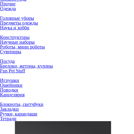
Прочие
Одежда
Головные уборы
Предметы одежды
Наука и хобби
Конструкторы
Научные наборы
Роботы, мини роботы
Сувениры
Посуда
Брелоки, жетоны, кулоны
Fun Pet Stuff
Игрушки
Ошейники
Поводки
Канцелярия
Блокноты, скетчбуки
Закладки
Ручки, карандаши
Тетради