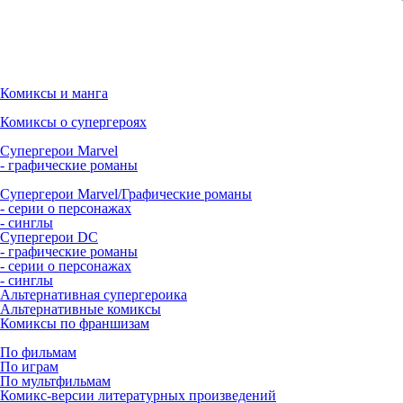
Комиксы и манга
Комиксы о супергероях
Супергерои Marvel
- графические романы
Супергерои Marvel/Графические романы
- серии о персонажах
- синглы
Супергерои DC
- графические романы
- серии о персонажах
- синглы
Альтернативная супергероика
Альтернативные комиксы
Комиксы по франшизам
По фильмам
По играм
По мультфильмам
Комикс-версии литературных произведений