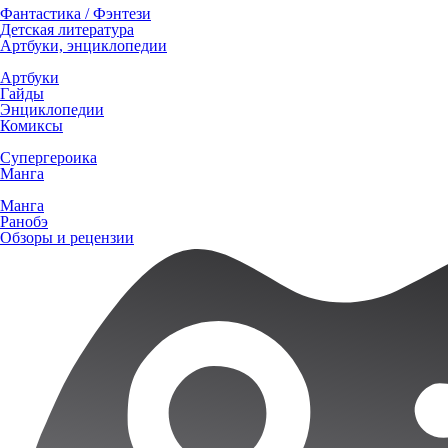
Фантастика / Фэнтези
Детская литература
Артбуки, энциклопедии
Артбуки
Гайды
Энциклопедии
Комиксы
Супергероика
Манга
Манга
Ранобэ
Обзоры и рецензии