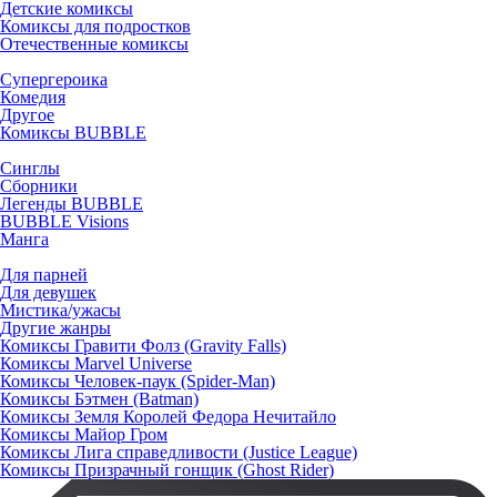
Детские комиксы
Комиксы для подростков
Отечественные комиксы
Супергероика
Комедия
Другое
Комиксы BUBBLE
Синглы
Сборники
Легенды BUBBLE
BUBBLE Visions
Манга
Для парней
Для девушек
Мистика/ужасы
Другие жанры
Комиксы Гравити Фолз (Gravity Falls)
Комиксы Marvel Universe
Комиксы Человек-паук (Spider-Man)
Комиксы Бэтмен (Batman)
Комиксы Земля Королей Федора Нечитайло
Комиксы Майор Гром
Комиксы Лига справедливости (Justice League)
Комиксы Призрачный гонщик (Ghost Rider)