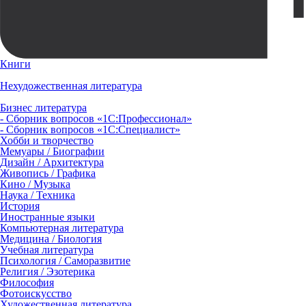
Книги
Нехудожественная литература
Бизнес литература
- Сборник вопросов «1С:Профессионал»
- Сборник вопросов «1С:Специалист»
Хобби и творчество
Мемуары / Биографии
Дизайн / Архитектура
Живопись / Графика
Кино / Музыка
Наука / Техника
История
Иностранные языки
Компьютерная литература
Медицина / Биология
Учебная литература
Психология / Саморазвитие
Религия / Эзотерика
Философия
Фотоискусство
Художественная литература