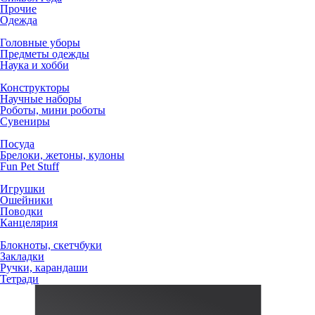
Прочие
Одежда
Головные уборы
Предметы одежды
Наука и хобби
Конструкторы
Научные наборы
Роботы, мини роботы
Сувениры
Посуда
Брелоки, жетоны, кулоны
Fun Pet Stuff
Игрушки
Ошейники
Поводки
Канцелярия
Блокноты, скетчбуки
Закладки
Ручки, карандаши
Тетради