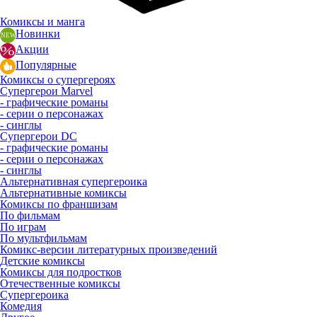
Комиксы и манга
Новинки
Акции
Популярные
Комиксы о супергероях
Супергерои Marvel
- графические романы
- серии о персонажах
- синглы
Супергерои DC
- графические романы
- серии о персонажах
- синглы
Альтернативная супергероика
Альтернативные комиксы
Комиксы по франшизам
По фильмам
По играм
По мультфильмам
Комикс-версии литературных произведений
Детские комиксы
Комиксы для подростков
Отечественные комиксы
Супергероика
Комедия