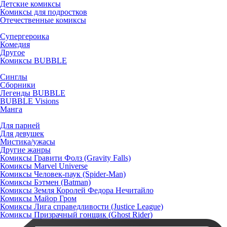
Детские комиксы
Комиксы для подростков
Отечественные комиксы
Супергероика
Комедия
Другое
Комиксы BUBBLE
Синглы
Сборники
Легенды BUBBLE
BUBBLE Visions
Манга
Для парней
Для девушек
Мистика/ужасы
Другие жанры
Комиксы Гравити Фолз (Gravity Falls)
Комиксы Marvel Universe
Комиксы Человек-паук (Spider-Man)
Комиксы Бэтмен (Batman)
Комиксы Земля Королей Федора Нечитайло
Комиксы Майор Гром
Комиксы Лига справедливости (Justice League)
Комиксы Призрачный гонщик (Ghost Rider)