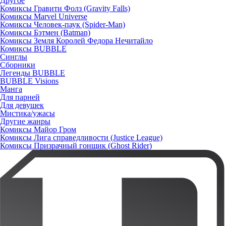
Другое
Комиксы Гравити Фолз (Gravity Falls)
Комиксы Marvel Universe
Комиксы Человек-паук (Spider-Man)
Комиксы Бэтмен (Batman)
Комиксы Земля Королей Федора Нечитайло
Комиксы BUBBLE
Синглы
Сборники
Легенды BUBBLE
BUBBLE Visions
Манга
Для парней
Для девушек
Мистика/ужасы
Другие жанры
Комиксы Майор Гром
Комиксы Лига справедливости (Justice League)
Комиксы Призрачный гонщик (Ghost Rider)