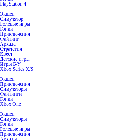
PlayStation 4
Экшен
Симулятор
Ролевые игры
Гонки
Приключения
Файтинг
Аркада
Стратегия
Квест
Детские игры
Игры Б/У
Xbox Series X/S
Экшен
Приключения
Симуляторы
Файтинги
Гонки
Xbox One
Экшен
Симуляторы
Гонки
Ролевые игры
Приключения
Аркады