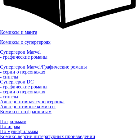
Комиксы и манга
Комиксы о супергероях
Супергерои Marvel
- графические романы
Супергерои Marvel/Графические романы
- серии о персонажах
- синглы
Супергерои DC
- графические романы
- серии о персонажах
- синглы
Альтернативная супергероика
Альтернативные комиксы
Комиксы по франшизам
По фильмам
По играм
По мультфильмам
Комикс-версии литературных произведений