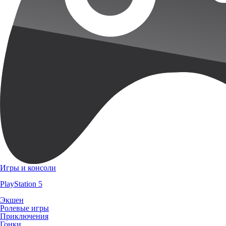
Игры и консоли
PlayStation 5
Экшен
Ролевые игры
Приключения
Гонки