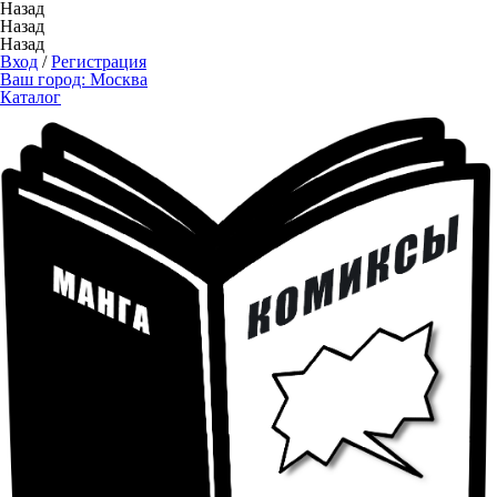
Назад
Назад
Назад
Вход
/
Регистрация
Ваш город:
Москва
Каталог