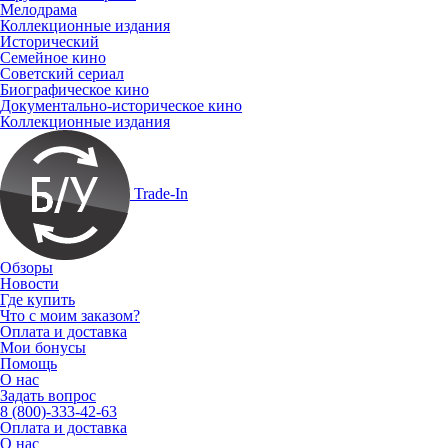
Мелодрама
Коллекционные издания
Исторический
Семейное кино
Советский сериал
Биографическое кино
Документально-историческое кино
Коллекционные издания
Trade-In
Обзоры
Новости
Где купить
Что с моим заказом?
Оплата и доставка
Мои бонусы
Помощь
О нас
Задать вопрос
8 (800)-333-42-63
Оплата и доставка
О нас