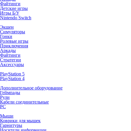
Файтинги
Детские игры
Игры Б/У
Nintendo Switch
Экшен
Симуляторы
Гонки
Ролевые игры
Приключения
Аркады
Файтинги
Стратегии
Аксессуары
PlayStation 5
PlayStation 4
Дополнительное оборудование
Геймпады
Рули
Кабели соединительные
PC
Мыши
Коврики для мышек
Гарнитуры
Носители информации