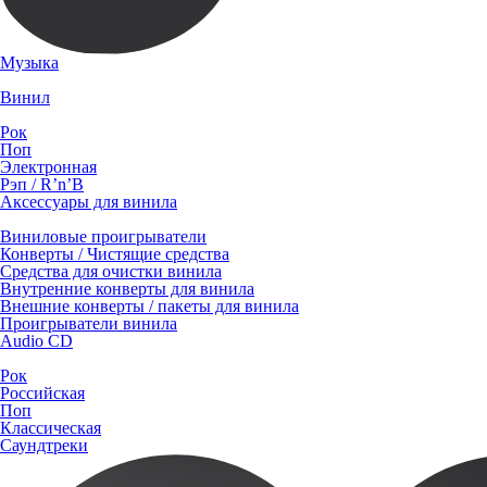
Музыка
Винил
Рок
Поп
Электронная
Рэп / R’n’B
Аксессуары для винила
Виниловые проигрыватели
Конверты / Чистящие средства
Средства для очистки винила
Внутренние конверты для винила
Внешние конверты / пакеты для винила
Проигрыватели винила
Audio CD
Рок
Российская
Поп
Классическая
Саундтреки