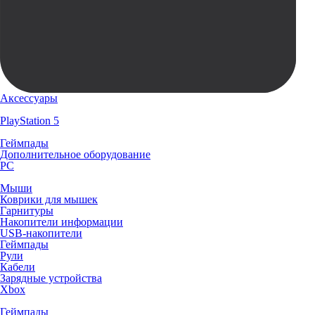
Аксессуары
PlayStation 5
Геймпады
Дополнительное оборудование
PC
Мыши
Коврики для мышек
Гарнитуры
Накопители информации
USB-накопители
Геймпады
Рули
Кабели
Зарядные устройства
Xbox
Геймпады