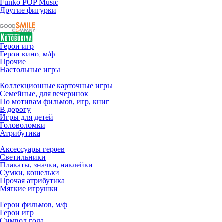
Funko POP Music
Другие фигурки
Герои игр
Герои кино, м/ф
Прочие
Настольные игры
Коллекционные карточные игры
Семейные, для вечеринок
По мотивам фильмов, игр, книг
В дорогу
Игры для детей
Головоломки
Атрибутика
Аксессуары героев
Светильники
Плакаты, значки, наклейки
Сумки, кошельки
Прочая атрибутика
Мягкие игрушки
Герои фильмов, м/ф
Герои игр
Символ года