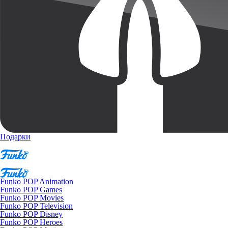
Подарки
Funko POP Animation
Funko POP Games
Funko POP Movies
Funko POP Television
Funko POP Disney
Funko POP Heroes