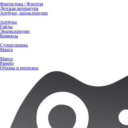
Фантастика / Фэнтези
Детская литература
Артбуки, энциклопедии
Артбуки
Гайды
Энциклопедии
Комиксы
Супергероика
Манга
Манга
Ранобэ
Обзоры и рецензии