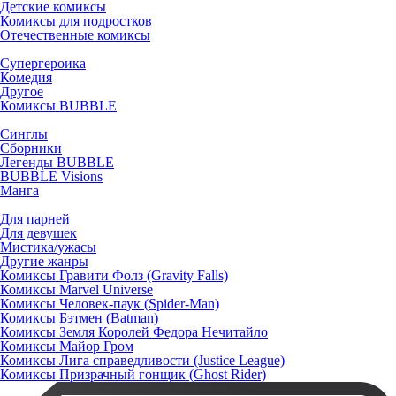
Детские комиксы
Комиксы для подростков
Отечественные комиксы
Супергероика
Комедия
Другое
Комиксы BUBBLE
Синглы
Сборники
Легенды BUBBLE
BUBBLE Visions
Манга
Для парней
Для девушек
Мистика/ужасы
Другие жанры
Комиксы Гравити Фолз (Gravity Falls)
Комиксы Marvel Universe
Комиксы Человек-паук (Spider-Man)
Комиксы Бэтмен (Batman)
Комиксы Земля Королей Федора Нечитайло
Комиксы Майор Гром
Комиксы Лига справедливости (Justice League)
Комиксы Призрачный гонщик (Ghost Rider)