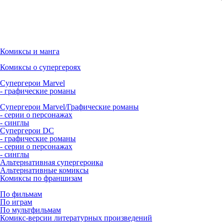
Комиксы и манга
Комиксы о супергероях
Супергерои Marvel
- графические романы
Супергерои Marvel/Графические романы
- серии о персонажах
- синглы
Супергерои DC
- графические романы
- серии о персонажах
- синглы
Альтернативная супергероика
Альтернативные комиксы
Комиксы по франшизам
По фильмам
По играм
По мультфильмам
Комикс-версии литературных произведений