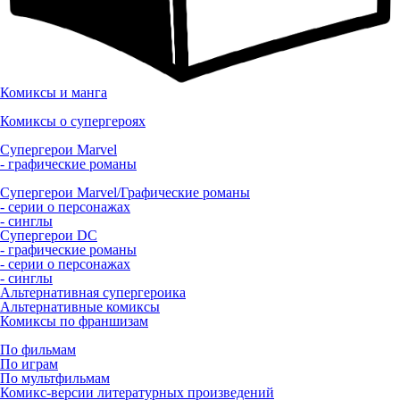
Комиксы и манга
Комиксы о супергероях
Супергерои Marvel
- графические романы
Супергерои Marvel/Графические романы
- серии о персонажах
- синглы
Супергерои DC
- графические романы
- серии о персонажах
- синглы
Альтернативная супергероика
Альтернативные комиксы
Комиксы по франшизам
По фильмам
По играм
По мультфильмам
Комикс-версии литературных произведений