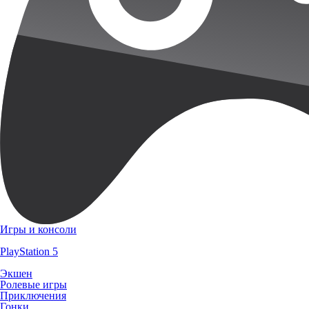
Игры и консоли
PlayStation 5
Экшен
Ролевые игры
Приключения
Гонки