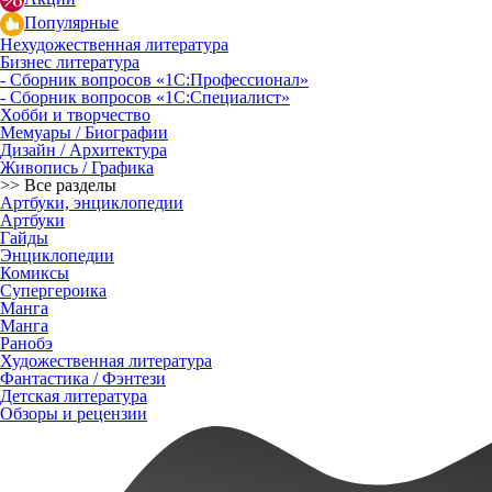
Популярные
Нехудожественная литература
Бизнес литература
- Сборник вопросов «1С:Профессионал»
- Сборник вопросов «1С:Специалист»
Хобби и творчество
Мемуары / Биографии
Дизайн / Архитектура
Живопись / Графика
>> Все разделы
Артбуки, энциклопедии
Артбуки
Гайды
Энциклопедии
Комиксы
Супергероика
Манга
Манга
Ранобэ
Художественная литература
Фантастика / Фэнтези
Детская литература
Обзоры и рецензии