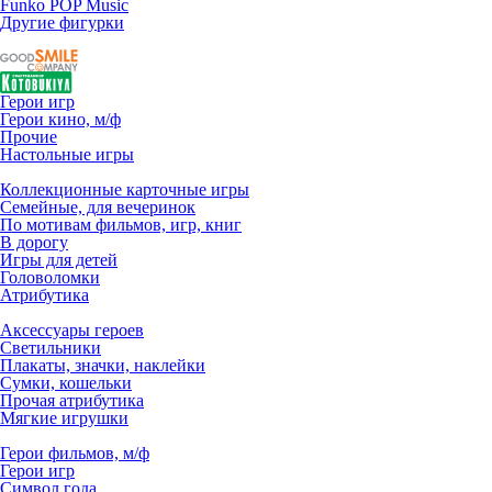
Funko POP Music
Другие фигурки
Герои игр
Герои кино, м/ф
Прочие
Настольные игры
Коллекционные карточные игры
Семейные, для вечеринок
По мотивам фильмов, игр, книг
В дорогу
Игры для детей
Головоломки
Атрибутика
Аксессуары героев
Светильники
Плакаты, значки, наклейки
Сумки, кошельки
Прочая атрибутика
Мягкие игрушки
Герои фильмов, м/ф
Герои игр
Символ года