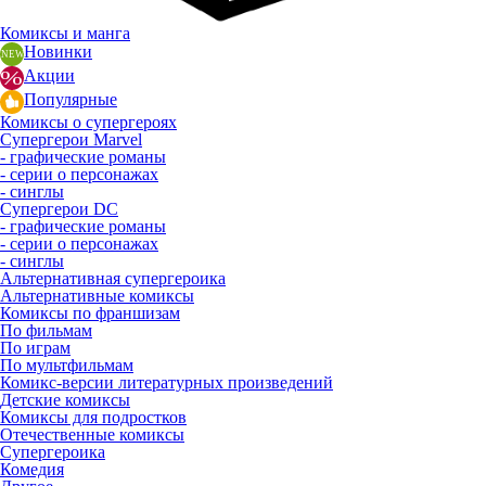
Комиксы и манга
Новинки
Акции
Популярные
Комиксы о супергероях
Супергерои Marvel
- графические романы
- серии о персонажах
- синглы
Супергерои DC
- графические романы
- серии о персонажах
- синглы
Альтернативная супергероика
Альтернативные комиксы
Комиксы по франшизам
По фильмам
По играм
По мультфильмам
Комикс-версии литературных произведений
Детские комиксы
Комиксы для подростков
Отечественные комиксы
Супергероика
Комедия