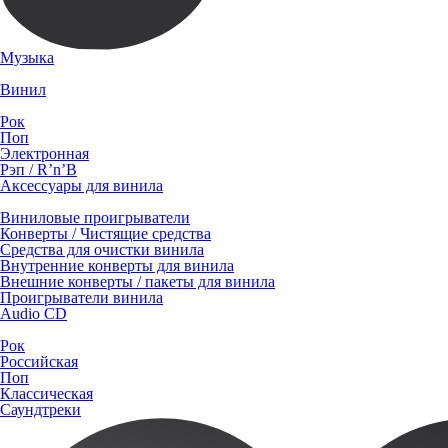
Музыка
Винил
Рок
Поп
Электронная
Рэп / R’n’B
Аксессуары для винила
Виниловые проигрыватели
Конверты / Чистящие средства
Средства для очистки винила
Внутренние конверты для винила
Внешние конверты / пакеты для винила
Проигрыватели винила
Audio CD
Рок
Российская
Поп
Классическая
Саундтреки