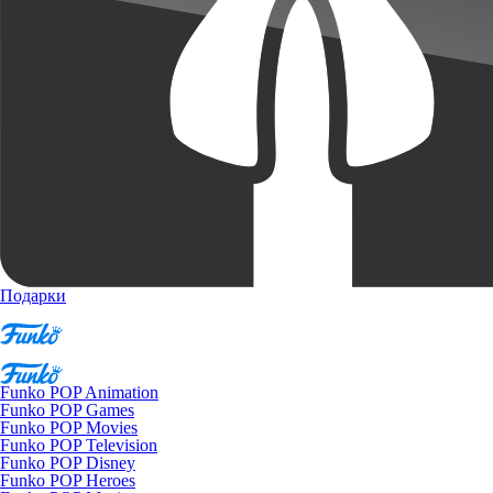
Подарки
Funko POP Animation
Funko POP Games
Funko POP Movies
Funko POP Television
Funko POP Disney
Funko POP Heroes