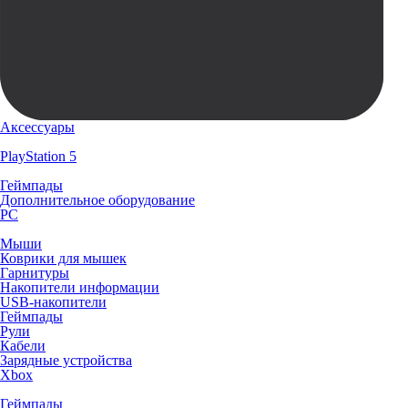
Аксессуары
PlayStation 5
Геймпады
Дополнительное оборудование
PC
Мыши
Коврики для мышек
Гарнитуры
Накопители информации
USB-накопители
Геймпады
Рули
Кабели
Зарядные устройства
Xbox
Геймпады