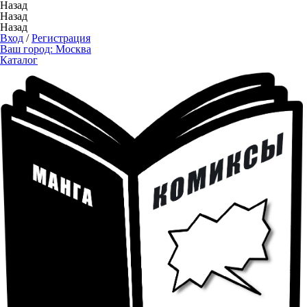
Назад
Назад
Назад
Вход
/
Регистрация
Ваш город:
Москва
Каталог