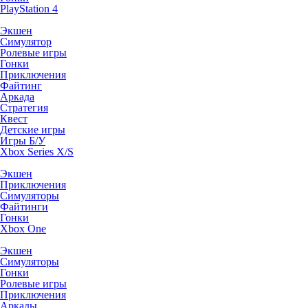
PlayStation 4
Экшен
Симулятор
Ролевые игры
Гонки
Приключения
Файтинг
Аркада
Стратегия
Квест
Детские игры
Игры Б/У
Xbox Series X/S
Экшен
Приключения
Симуляторы
Файтинги
Гонки
Xbox One
Экшен
Симуляторы
Гонки
Ролевые игры
Приключения
Аркады