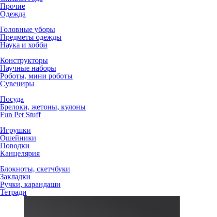
Прочие
Одежда
Головные уборы
Предметы одежды
Наука и хобби
Конструкторы
Научные наборы
Роботы, мини роботы
Сувениры
Посуда
Брелоки, жетоны, кулоны
Fun Pet Stuff
Игрушки
Ошейники
Поводки
Канцелярия
Блокноты, скетчбуки
Закладки
Ручки, карандаши
Тетради