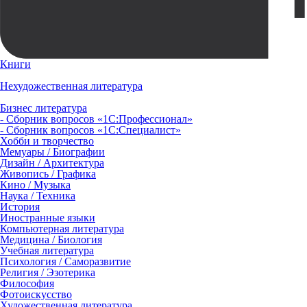
Книги
Нехудожественная литература
Бизнес литература
- Сборник вопросов «1С:Профессионал»
- Сборник вопросов «1С:Специалист»
Хобби и творчество
Мемуары / Биографии
Дизайн / Архитектура
Живопись / Графика
Кино / Музыка
Наука / Техника
История
Иностранные языки
Компьютерная литература
Медицина / Биология
Учебная литература
Психология / Саморазвитие
Религия / Эзотерика
Философия
Фотоискусство
Художественная литература