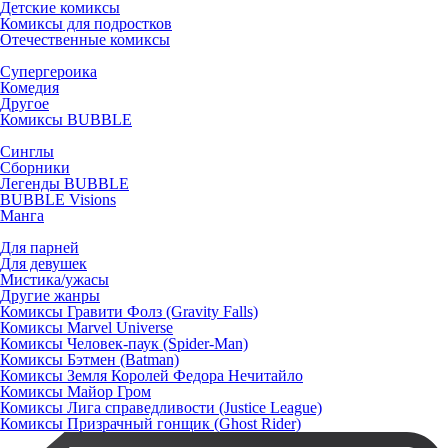
Детские комиксы
Комиксы для подростков
Отечественные комиксы
Супергероика
Комедия
Другое
Комиксы BUBBLE
Синглы
Сборники
Легенды BUBBLE
BUBBLE Visions
Манга
Для парней
Для девушек
Мистика/ужасы
Другие жанры
Комиксы Гравити Фолз (Gravity Falls)
Комиксы Marvel Universe
Комиксы Человек-паук (Spider-Man)
Комиксы Бэтмен (Batman)
Комиксы Земля Королей Федора Нечитайло
Комиксы Майор Гром
Комиксы Лига справедливости (Justice League)
Комиксы Призрачный гонщик (Ghost Rider)