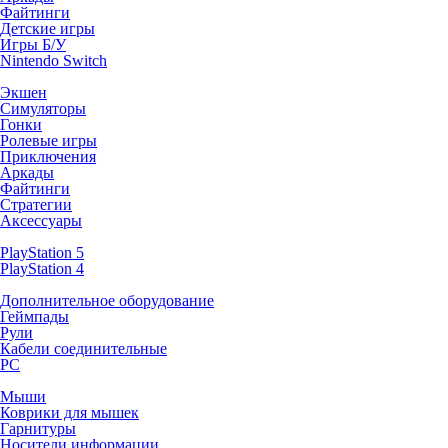
Файтинги
Детские игры
Игры Б/У
Nintendo Switch
Экшен
Симуляторы
Гонки
Ролевые игры
Приключения
Аркады
Файтинги
Стратегии
Аксессуары
PlayStation 5
PlayStation 4
Дополнительное оборудование
Геймпады
Рули
Кабели соединительные
PC
Мыши
Коврики для мышек
Гарнитуры
Носители информации