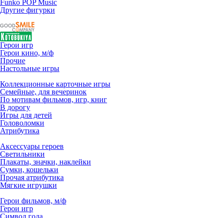
Funko POP Music
Другие фигурки
Герои игр
Герои кино, м/ф
Прочие
Настольные игры
Коллекционные карточные игры
Семейные, для вечеринок
По мотивам фильмов, игр, книг
В дорогу
Игры для детей
Головоломки
Атрибутика
Аксессуары героев
Светильники
Плакаты, значки, наклейки
Сумки, кошельки
Прочая атрибутика
Мягкие игрушки
Герои фильмов, м/ф
Герои игр
Символ года