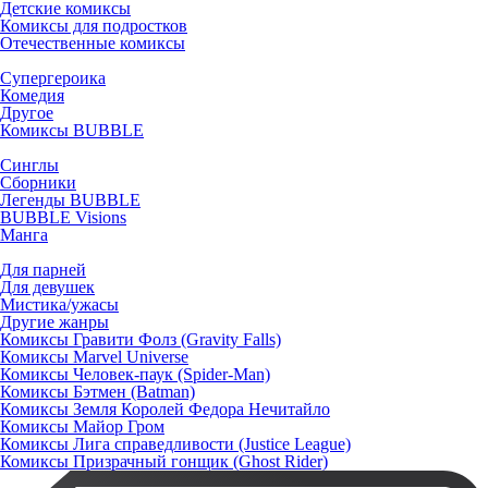
Детские комиксы
Комиксы для подростков
Отечественные комиксы
Супергероика
Комедия
Другое
Комиксы BUBBLE
Синглы
Сборники
Легенды BUBBLE
BUBBLE Visions
Манга
Для парней
Для девушек
Мистика/ужасы
Другие жанры
Комиксы Гравити Фолз (Gravity Falls)
Комиксы Marvel Universe
Комиксы Человек-паук (Spider-Man)
Комиксы Бэтмен (Batman)
Комиксы Земля Королей Федора Нечитайло
Комиксы Майор Гром
Комиксы Лига справедливости (Justice League)
Комиксы Призрачный гонщик (Ghost Rider)