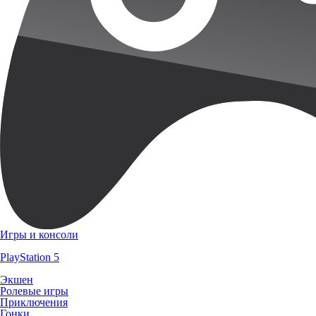
Игры и консоли
PlayStation 5
Экшен
Ролевые игры
Приключения
Гонки