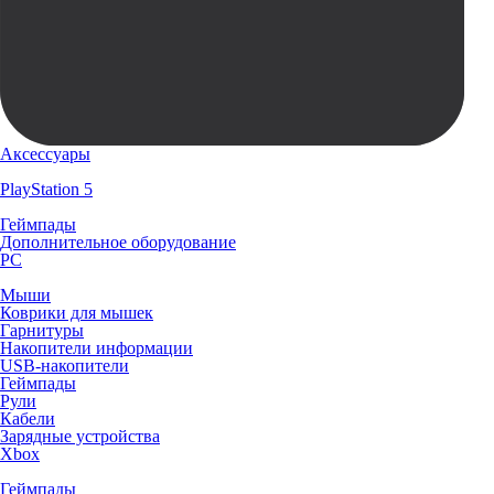
Аксессуары
PlayStation 5
Геймпады
Дополнительное оборудование
PC
Мыши
Коврики для мышек
Гарнитуры
Накопители информации
USB-накопители
Геймпады
Рули
Кабели
Зарядные устройства
Xbox
Геймпады