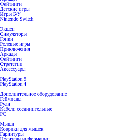
Файтинги
Детские игры
Игры Б/У
Nintendo Switch
Экшен
Симуляторы
Гонки
Ролевые игры
Приключения
Аркады
Файтинги
Стратегии
Аксессуары
PlayStation 5
PlayStation 4
Дополнительное оборудование
Геймпады
Рули
Кабели соединительные
PC
Мыши
Коврики для мышек
Гарнитуры
Носители информации