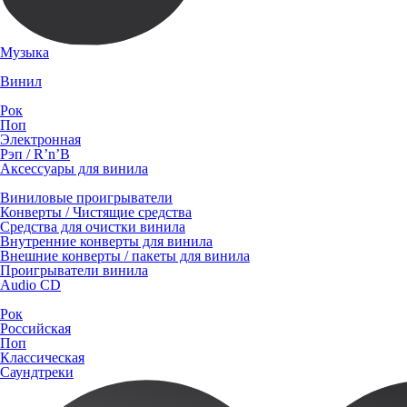
Музыка
Винил
Рок
Поп
Электронная
Рэп / R’n’B
Аксессуары для винила
Виниловые проигрыватели
Конверты / Чистящие средства
Средства для очистки винила
Внутренние конверты для винила
Внешние конверты / пакеты для винила
Проигрыватели винила
Audio CD
Рок
Российская
Поп
Классическая
Саундтреки