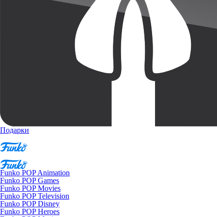
Подарки
Funko POP Animation
Funko POP Games
Funko POP Movies
Funko POP Television
Funko POP Disney
Funko POP Heroes