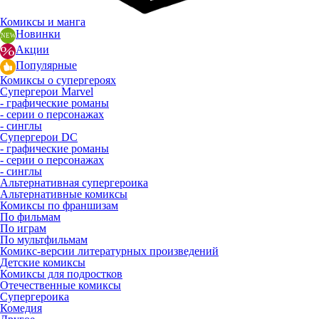
Комиксы и манга
Новинки
Акции
Популярные
Комиксы о супергероях
Супергерои Marvel
- графические романы
- серии о персонажах
- синглы
Супергерои DC
- графические романы
- серии о персонажах
- синглы
Альтернативная супергероика
Альтернативные комиксы
Комиксы по франшизам
По фильмам
По играм
По мультфильмам
Комикс-версии литературных произведений
Детские комиксы
Комиксы для подростков
Отечественные комиксы
Супергероика
Комедия