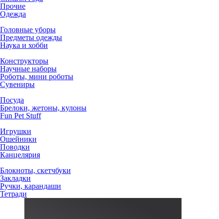
Прочие
Одежда
Головные уборы
Предметы одежды
Наука и хобби
Конструкторы
Научные наборы
Роботы, мини роботы
Сувениры
Посуда
Брелоки, жетоны, кулоны
Fun Pet Stuff
Игрушки
Ошейники
Поводки
Канцелярия
Блокноты, скетчбуки
Закладки
Ручки, карандаши
Тетради