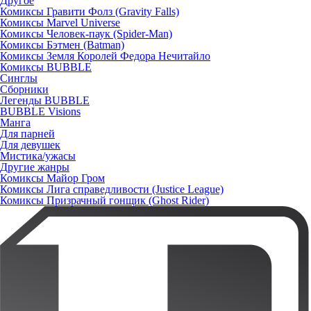
Другое
Комиксы Гравити Фолз (Gravity Falls)
Комиксы Marvel Universe
Комиксы Человек-паук (Spider-Man)
Комиксы Бэтмен (Batman)
Комиксы Земля Королей Федора Нечитайло
Комиксы BUBBLE
Синглы
Сборники
Легенды BUBBLE
BUBBLE Visions
Манга
Для парней
Для девушек
Мистика/ужасы
Другие жанры
Комиксы Майор Гром
Комиксы Лига справедливости (Justice League)
Комиксы Призрачный гонщик (Ghost Rider)