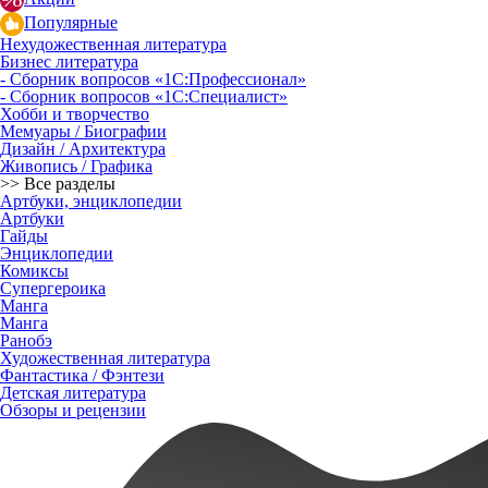
Популярные
Нехудожественная литература
Бизнес литература
- Сборник вопросов «1С:Профессионал»
- Сборник вопросов «1С:Специалист»
Хобби и творчество
Мемуары / Биографии
Дизайн / Архитектура
Живопись / Графика
>> Все разделы
Артбуки, энциклопедии
Артбуки
Гайды
Энциклопедии
Комиксы
Супергероика
Манга
Манга
Ранобэ
Художественная литература
Фантастика / Фэнтези
Детская литература
Обзоры и рецензии