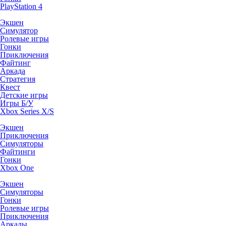
PlayStation 4
Экшен
Симулятор
Ролевые игры
Гонки
Приключения
Файтинг
Аркада
Стратегия
Квест
Детские игры
Игры Б/У
Xbox Series X/S
Экшен
Приключения
Симуляторы
Файтинги
Гонки
Xbox One
Экшен
Симуляторы
Гонки
Ролевые игры
Приключения
Аркады