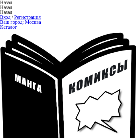
Назад
Назад
Назад
Вход
/
Регистрация
Ваш город:
Москва
Каталог