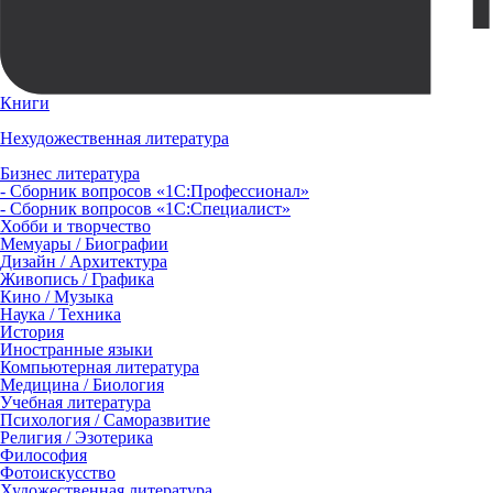
Книги
Нехудожественная литература
Бизнес литература
- Сборник вопросов «1С:Профессионал»
- Сборник вопросов «1С:Специалист»
Хобби и творчество
Мемуары / Биографии
Дизайн / Архитектура
Живопись / Графика
Кино / Музыка
Наука / Техника
История
Иностранные языки
Компьютерная литература
Медицина / Биология
Учебная литература
Психология / Саморазвитие
Религия / Эзотерика
Философия
Фотоискусство
Художественная литература