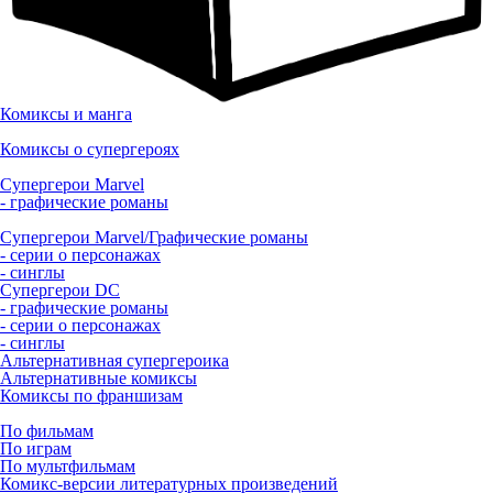
Комиксы и манга
Комиксы о супергероях
Супергерои Marvel
- графические романы
Супергерои Marvel/Графические романы
- серии о персонажах
- синглы
Супергерои DC
- графические романы
- серии о персонажах
- синглы
Альтернативная супергероика
Альтернативные комиксы
Комиксы по франшизам
По фильмам
По играм
По мультфильмам
Комикс-версии литературных произведений