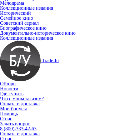
Мелодрама
Коллекционные издания
Исторический
Семейное кино
Советский сериал
Биографическое кино
Документально-историческое кино
Коллекционные издания
Trade-In
Обзоры
Новости
Где купить
Что с моим заказом?
Оплата и доставка
Мои бонусы
Помощь
О нас
Задать вопрос
8 (800)-333-42-63
Оплата и доставка
О нас