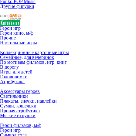
Funko POP Music
Другие фигурки
Герои игр
Герои кино, м/ф
Прочие
Настольные игры
Коллекционные карточные игры
Семейные, для вечеринок
По мотивам фильмов, игр, книг
В дорогу
Игры для детей
Головоломки
Атрибутика
Аксессуары героев
Светильники
Плакаты, значки, наклейки
Сумки, кошельки
Прочая атрибутика
Мягкие игрушки
Герои фильмов, м/ф
Герои игр
Символ года