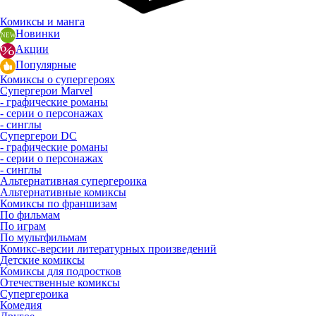
Комиксы и манга
Новинки
Акции
Популярные
Комиксы о супергероях
Супергерои Marvel
- графические романы
- серии о персонажах
- синглы
Супергерои DC
- графические романы
- серии о персонажах
- синглы
Альтернативная супергероика
Альтернативные комиксы
Комиксы по франшизам
По фильмам
По играм
По мультфильмам
Комикс-версии литературных произведений
Детские комиксы
Комиксы для подростков
Отечественные комиксы
Супергероика
Комедия