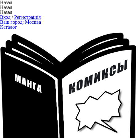
Назад
Назад
Назад
Вход
/
Регистрация
Ваш город:
Москва
Каталог