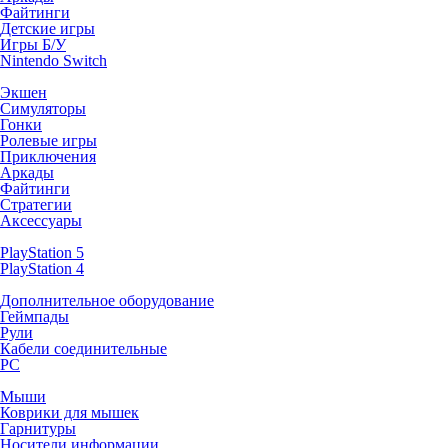
Файтинги
Детские игры
Игры Б/У
Nintendo Switch
Экшен
Симуляторы
Гонки
Ролевые игры
Приключения
Аркады
Файтинги
Стратегии
Аксессуары
PlayStation 5
PlayStation 4
Дополнительное оборудование
Геймпады
Рули
Кабели соединительные
PC
Мыши
Коврики для мышек
Гарнитуры
Носители информации