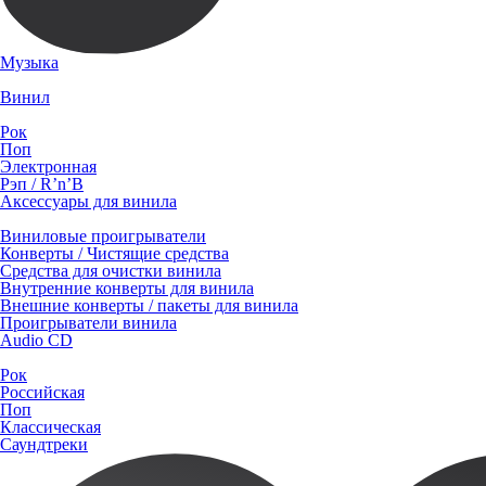
Музыка
Винил
Рок
Поп
Электронная
Рэп / R’n’B
Аксессуары для винила
Виниловые проигрыватели
Конверты / Чистящие средства
Средства для очистки винила
Внутренние конверты для винила
Внешние конверты / пакеты для винила
Проигрыватели винила
Audio CD
Рок
Российская
Поп
Классическая
Саундтреки