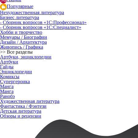
Популярные
Нехудожественная литература
Бизнес литература
- Сборник вопросов «1С:Профессионал»
- Сборник вопросов «1С:Специалист»
Хобби и творчество
Мемуары / Биографии
Дизайн / Архитектура
Живопись / Графика
>> Все разделы
Артбуки, энциклопедии
Артбуки
Гайды
Энциклопедии
Комиксы
Супергероика
Манга
Манга
Ранобэ
Художественная литература
Фантастика / Фэнтези
Детская литература
Обзоры и рецензии