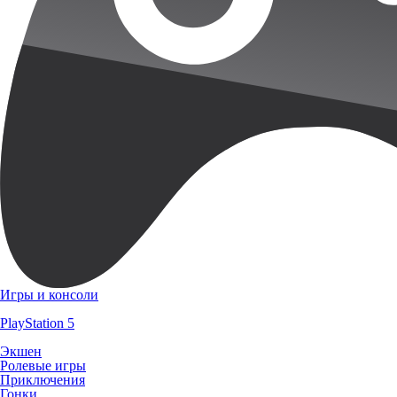
Игры и консоли
PlayStation 5
Экшен
Ролевые игры
Приключения
Гонки