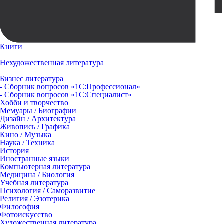
Книги
Нехудожественная литература
Бизнес литература
- Сборник вопросов «1С:Профессионал»
- Сборник вопросов «1С:Специалист»
Хобби и творчество
Мемуары / Биографии
Дизайн / Архитектура
Живопись / Графика
Кино / Музыка
Наука / Техника
История
Иностранные языки
Компьютерная литература
Медицина / Биология
Учебная литература
Психология / Саморазвитие
Религия / Эзотерика
Философия
Фотоискусство
Художественная литература