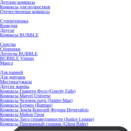
Детские комиксы
Комиксы для подростков
Отечественные комиксы
Супергероика
Комедия
Другое
Комиксы BUBBLE
Синглы
Сборники
Легенды BUBBLE
BUBBLE Visions
Манга
Для парней
Для девушек
Мистика/ужасы
Другие жанры
Комиксы Гравити Фолз (Gravity Falls)
Комиксы Marvel Universe
Комиксы Человек-паук (Spider-Man)
Комиксы Бэтмен (Batman)
Комиксы Земля Королей Федора Нечитайло
Комиксы Майор Гром
Комиксы Лига справедливости (Justice League)
Комиксы Призрачный гонщик (Ghost Rider)