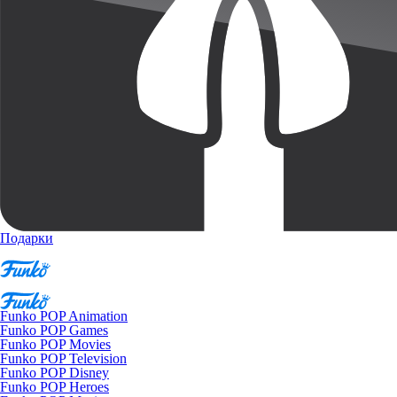
Подарки
Funko POP Animation
Funko POP Games
Funko POP Movies
Funko POP Television
Funko POP Disney
Funko POP Heroes