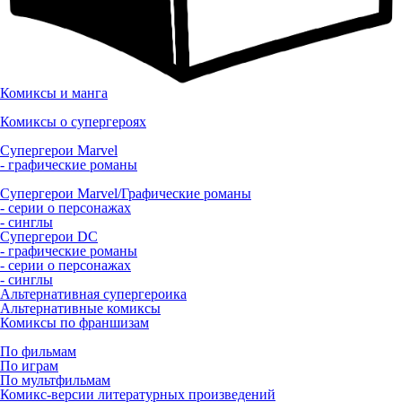
Комиксы и манга
Комиксы о супергероях
Супергерои Marvel
- графические романы
Супергерои Marvel/Графические романы
- серии о персонажах
- синглы
Супергерои DC
- графические романы
- серии о персонажах
- синглы
Альтернативная супергероика
Альтернативные комиксы
Комиксы по франшизам
По фильмам
По играм
По мультфильмам
Комикс-версии литературных произведений