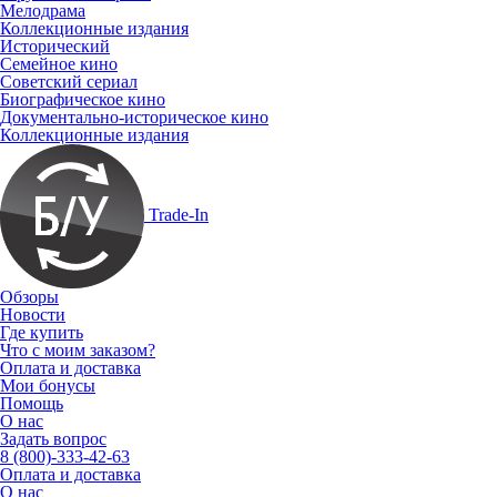
Мелодрама
Коллекционные издания
Исторический
Семейное кино
Советский сериал
Биографическое кино
Документально-историческое кино
Коллекционные издания
Trade-In
Обзоры
Новости
Где купить
Что с моим заказом?
Оплата и доставка
Мои бонусы
Помощь
О нас
Задать вопрос
8 (800)-333-42-63
Оплата и доставка
О нас