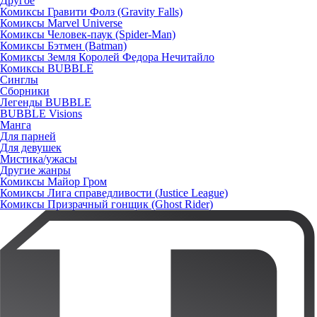
Другое
Комиксы Гравити Фолз (Gravity Falls)
Комиксы Marvel Universe
Комиксы Человек-паук (Spider-Man)
Комиксы Бэтмен (Batman)
Комиксы Земля Королей Федора Нечитайло
Комиксы BUBBLE
Синглы
Сборники
Легенды BUBBLE
BUBBLE Visions
Манга
Для парней
Для девушек
Мистика/ужасы
Другие жанры
Комиксы Майор Гром
Комиксы Лига справедливости (Justice League)
Комиксы Призрачный гонщик (Ghost Rider)