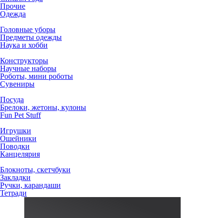
Прочие
Одежда
Головные уборы
Предметы одежды
Наука и хобби
Конструкторы
Научные наборы
Роботы, мини роботы
Сувениры
Посуда
Брелоки, жетоны, кулоны
Fun Pet Stuff
Игрушки
Ошейники
Поводки
Канцелярия
Блокноты, скетчбуки
Закладки
Ручки, карандаши
Тетради