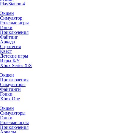
PlayStation 4
Экшен
Симулятор
Ролевые игры
Гонки
Приключения
Файтинг
Аркада
Стратегия
Квест
Детские игры
Игры Б/У
Xbox Series X/S
Экшен
Приключения
Симуляторы
Файтинги
Гонки
Xbox One
Экшен
Симуляторы
Гонки
Ролевые игры
Приключения
Аркады