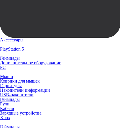
Аксессуары
PlayStation 5
Геймпады
Дополнительное оборудование
PC
Мыши
Коврики для мышек
Гарнитуры
Накопители информации
USB-накопители
Геймпады
Рули
Кабели
Зарядные устройства
Xbox
Геймпады