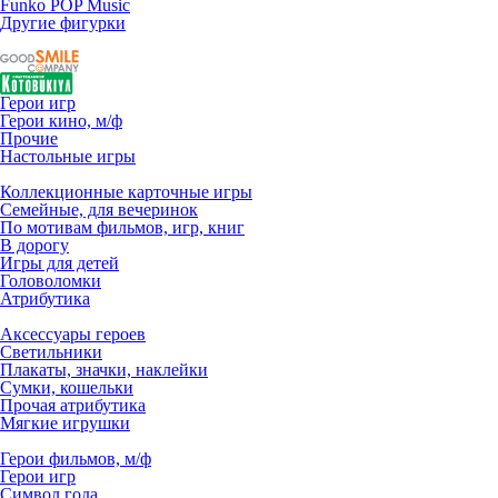
Funko POP Music
Другие фигурки
Герои игр
Герои кино, м/ф
Прочие
Настольные игры
Коллекционные карточные игры
Семейные, для вечеринок
По мотивам фильмов, игр, книг
В дорогу
Игры для детей
Головоломки
Атрибутика
Аксессуары героев
Светильники
Плакаты, значки, наклейки
Сумки, кошельки
Прочая атрибутика
Мягкие игрушки
Герои фильмов, м/ф
Герои игр
Символ года