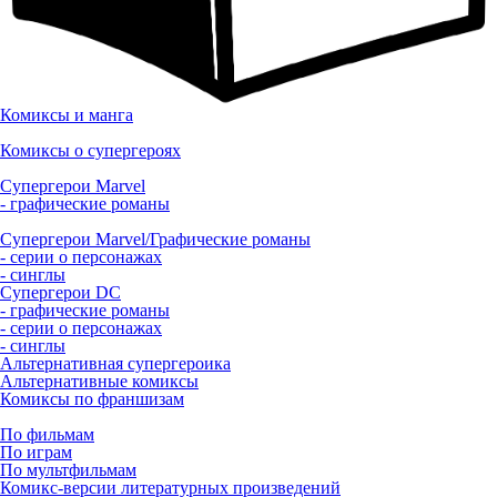
Комиксы и манга
Комиксы о супергероях
Супергерои Marvel
- графические романы
Супергерои Marvel/Графические романы
- серии о персонажах
- синглы
Супергерои DC
- графические романы
- серии о персонажах
- синглы
Альтернативная супергероика
Альтернативные комиксы
Комиксы по франшизам
По фильмам
По играм
По мультфильмам
Комикс-версии литературных произведений