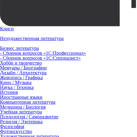
Книги
Нехудожественная литература
Бизнес литература
- Сборник вопросов «1С:Профессионал»
- Сборник вопросов «1С:Специалист»
Хобби и творчество
Мемуары / Биографии
Дизайн / Архитектура
Живопись / Графика
Кино / Музыка
Наука / Техника
История
Иностранные языки
Компьютерная литература
Медицина / Биология
Учебная литература
Психология / Саморазвитие
Религия / Эзотерика
Философия
Фотоискусство
Художественная литература