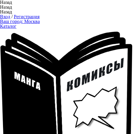
Назад
Назад
Назад
Вход
/
Регистрация
Ваш город:
Москва
Каталог