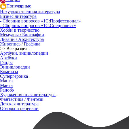
Популярные
Нехудожественная литература
Бизнес литература
- Сборник вопросов «1С:Профессионал»
- Сборник вопросов «1С:Специалист»
Хобби и творчество
Мемуары / Биографии
Дизайн / Архитектура
Живопись / Графика
>> Все разделы
Артбуки, энциклопедии
Артбуки
Гайды
Энциклопедии
Комиксы
Супергероика
Манга
Манга
Ранобэ
Художественная литература
Фантастика / Фэнтези
Детская литература
Обзоры и рецензии