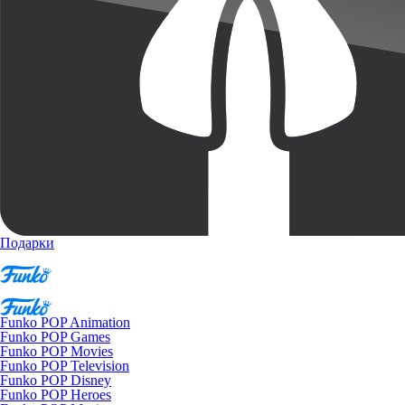
Подарки
Funko POP Animation
Funko POP Games
Funko POP Movies
Funko POP Television
Funko POP Disney
Funko POP Heroes