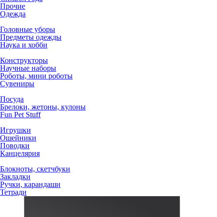
Прочие
Одежда
Головные уборы
Предметы одежды
Наука и хобби
Конструкторы
Научные наборы
Роботы, мини роботы
Сувениры
Посуда
Брелоки, жетоны, кулоны
Fun Pet Stuff
Игрушки
Ошейники
Поводки
Канцелярия
Блокноты, скетчбуки
Закладки
Ручки, карандаши
Тетради