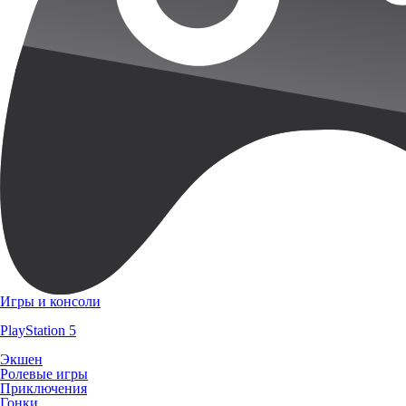
Игры и консоли
PlayStation 5
Экшен
Ролевые игры
Приключения
Гонки