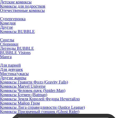
Детские комиксы
Комиксы для подростков
Отечественные комиксы
Супергероика
Комедия
Другое
Комиксы BUBBLE
Синглы
Сборники
Легенды BUBBLE
BUBBLE Visions
Манга
Для парней
Для девушек
Мистика/ужасы
Другие жанры
Комиксы Гравити Фолз (Gravity Falls)
Комиксы Marvel Universe
Комиксы Человек-паук (Spider-Man)
Комиксы Бэтмен (Batman)
Комиксы Земля Королей Федора Нечитайло
Комиксы Майор Гром
Комиксы Лига справедливости (Justice League)
Комиксы Призрачный гонщик (Ghost Rider)