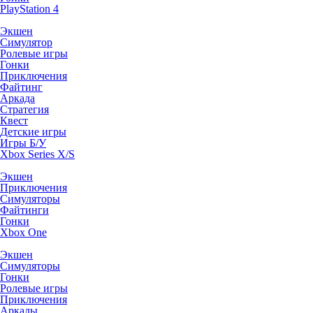
PlayStation 4
Экшен
Симулятор
Ролевые игры
Гонки
Приключения
Файтинг
Аркада
Стратегия
Квест
Детские игры
Игры Б/У
Xbox Series X/S
Экшен
Приключения
Симуляторы
Файтинги
Гонки
Xbox One
Экшен
Симуляторы
Гонки
Ролевые игры
Приключения
Аркады