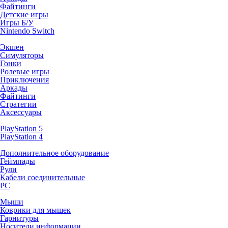
Файтинги
Детские игры
Игры Б/У
Nintendo Switch
Экшен
Симуляторы
Гонки
Ролевые игры
Приключения
Аркады
Файтинги
Стратегии
Аксессуары
PlayStation 5
PlayStation 4
Дополнительное оборудование
Геймпады
Рули
Кабели соединительные
PC
Мыши
Коврики для мышек
Гарнитуры
Носители информации