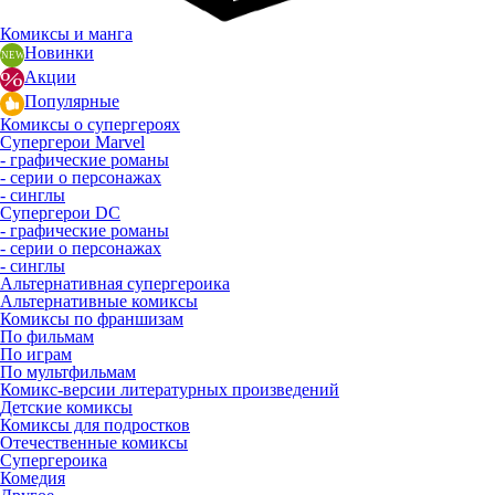
Комиксы и манга
Новинки
Акции
Популярные
Комиксы о супергероях
Супергерои Marvel
- графические романы
- серии о персонажах
- синглы
Супергерои DC
- графические романы
- серии о персонажах
- синглы
Альтернативная супергероика
Альтернативные комиксы
Комиксы по франшизам
По фильмам
По играм
По мультфильмам
Комикс-версии литературных произведений
Детские комиксы
Комиксы для подростков
Отечественные комиксы
Супергероика
Комедия