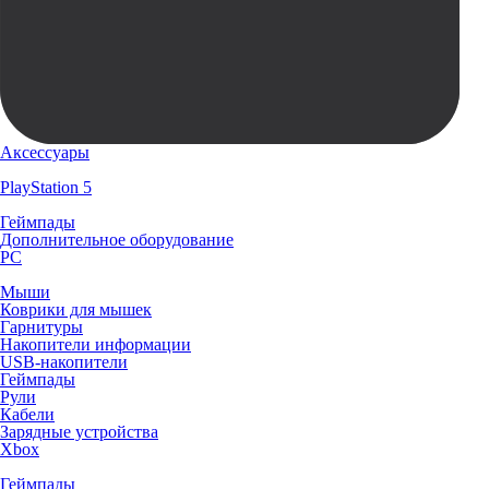
Аксессуары
PlayStation 5
Геймпады
Дополнительное оборудование
PC
Мыши
Коврики для мышек
Гарнитуры
Накопители информации
USB-накопители
Геймпады
Рули
Кабели
Зарядные устройства
Xbox
Геймпады