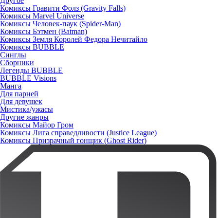
Другое
Комиксы Гравити Фолз (Gravity Falls)
Комиксы Marvel Universe
Комиксы Человек-паук (Spider-Man)
Комиксы Бэтмен (Batman)
Комиксы Земля Королей Федора Нечитайло
Комиксы BUBBLE
Синглы
Сборники
Легенды BUBBLE
BUBBLE Visions
Манга
Для парней
Для девушек
Мистика/ужасы
Другие жанры
Комиксы Майор Гром
Комиксы Лига справедливости (Justice League)
Комиксы Призрачный гонщик (Ghost Rider)