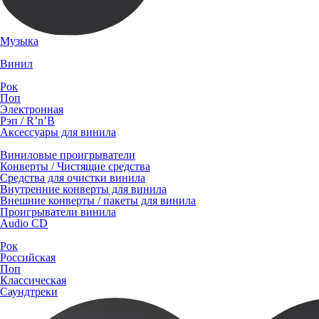
Музыка
Винил
Рок
Поп
Электронная
Рэп / R’n’B
Аксессуары для винила
Виниловые проигрыватели
Конверты / Чистящие средства
Средства для очистки винила
Внутренние конверты для винила
Внешние конверты / пакеты для винила
Проигрыватели винила
Audio CD
Рок
Российская
Поп
Классическая
Саундтреки