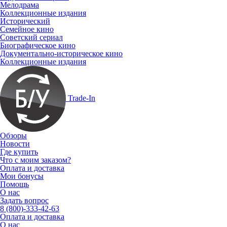
Мелодрама
Коллекционные издания
Исторический
Семейное кино
Советский сериал
Биографическое кино
Документально-историческое кино
Коллекционные издания
Trade-In
Обзоры
Новости
Где купить
Что с моим заказом?
Оплата и доставка
Мои бонусы
Помощь
О нас
Задать вопрос
8 (800)-333-42-63
Оплата и доставка
О нас