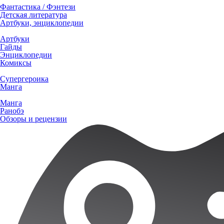
Фантастика / Фэнтези
Детская литература
Артбуки, энциклопедии
Артбуки
Гайды
Энциклопедии
Комиксы
Супергероика
Манга
Манга
Ранобэ
Обзоры и рецензии