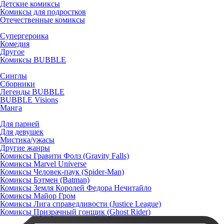
Детские комиксы
Комиксы для подростков
Отечественные комиксы
Супергероика
Комедия
Другое
Комиксы BUBBLE
Синглы
Сборники
Легенды BUBBLE
BUBBLE Visions
Манга
Для парней
Для девушек
Мистика/ужасы
Другие жанры
Комиксы Гравити Фолз (Gravity Falls)
Комиксы Marvel Universe
Комиксы Человек-паук (Spider-Man)
Комиксы Бэтмен (Batman)
Комиксы Земля Королей Федора Нечитайло
Комиксы Майор Гром
Комиксы Лига справедливости (Justice League)
Комиксы Призрачный гонщик (Ghost Rider)