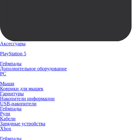
Аксессуары
PlayStation 5
Геймпады
Дополнительное оборудование
PC
Мыши
Коврики для мышек
Гарнитуры
Накопители информации
USB-накопители
Геймпады
Рули
Кабели
Зарядные устройства
Xbox
Геймпады