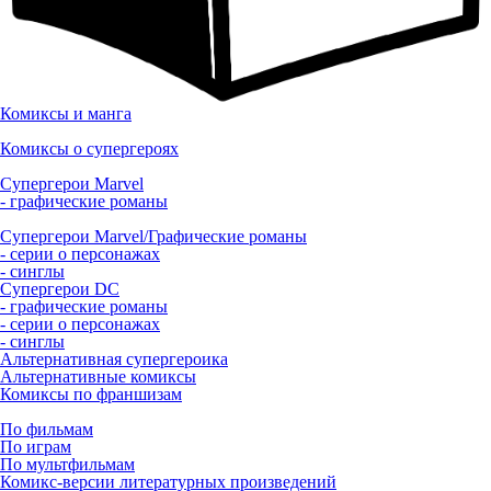
Комиксы и манга
Комиксы о супергероях
Супергерои Marvel
- графические романы
Супергерои Marvel/Графические романы
- серии о персонажах
- синглы
Супергерои DC
- графические романы
- серии о персонажах
- синглы
Альтернативная супергероика
Альтернативные комиксы
Комиксы по франшизам
По фильмам
По играм
По мультфильмам
Комикс-версии литературных произведений