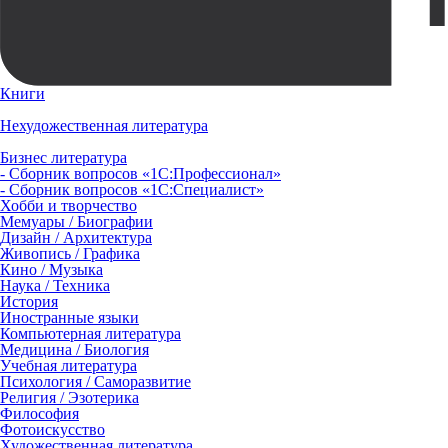
Книги
Нехудожественная литература
Бизнес литература
- Сборник вопросов «1С:Профессионал»
- Сборник вопросов «1С:Специалист»
Хобби и творчество
Мемуары / Биографии
Дизайн / Архитектура
Живопись / Графика
Кино / Музыка
Наука / Техника
История
Иностранные языки
Компьютерная литература
Медицина / Биология
Учебная литература
Психология / Саморазвитие
Религия / Эзотерика
Философия
Фотоискусство
Художественная литература