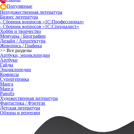
Популярные
Нехудожественная литература
Бизнес литература
- Сборник вопросов «1С:Профессионал»
- Сборник вопросов «1С:Специалист»
Хобби и творчество
Мемуары / Биографии
Дизайн / Архитектура
Живопись / Графика
>> Все разделы
Артбуки, энциклопедии
Артбуки
Гайды
Энциклопедии
Комиксы
Супергероика
Манга
Манга
Ранобэ
Художественная литература
Фантастика / Фэнтези
Детская литература
Обзоры и рецензии