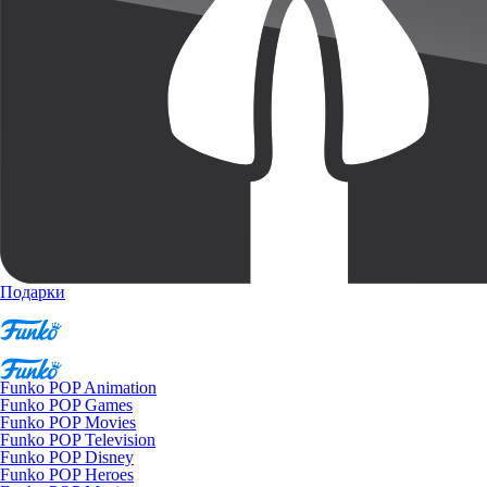
Подарки
Funko POP Animation
Funko POP Games
Funko POP Movies
Funko POP Television
Funko POP Disney
Funko POP Heroes