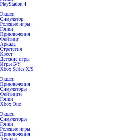
PlayStation 4
Экшен
Симулятор
Ролевые игры
Гонки
Приключения
Файтинг
Аркада
Стратегия
Квест
Детские игры
Игры Б/У
Xbox Series X/S
Экшен
Приключения
Симуляторы
Файтинги
Гонки
Xbox One
Экшен
Симуляторы
Гонки
Ролевые игры
Приключения
Аркады