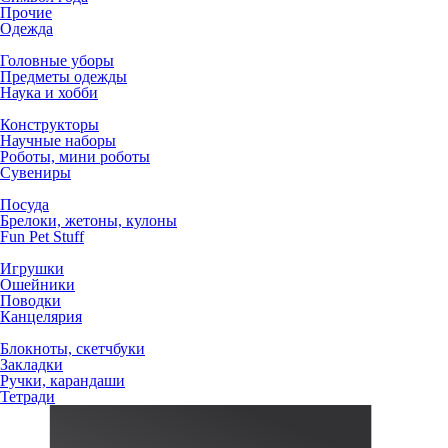
Прочие
Одежда
Головные уборы
Предметы одежды
Наука и хобби
Конструкторы
Научные наборы
Роботы, мини роботы
Сувениры
Посуда
Брелоки, жетоны, кулоны
Fun Pet Stuff
Игрушки
Ошейники
Поводки
Канцелярия
Блокноты, скетчбуки
Закладки
Ручки, карандаши
Тетради