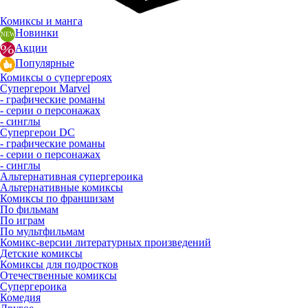
Комиксы и манга
Новинки
Акции
Популярные
Комиксы о супергероях
Супергерои Marvel
- графические романы
- серии о персонажах
- синглы
Супергерои DC
- графические романы
- серии о персонажах
- синглы
Альтернативная супергероика
Альтернативные комиксы
Комиксы по франшизам
По фильмам
По играм
По мультфильмам
Комикс-версии литературных произведений
Детские комиксы
Комиксы для подростков
Отечественные комиксы
Супергероика
Комедия