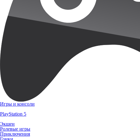
Игры и консоли
PlayStation 5
Экшен
Ролевые игры
Приключения
Гонки