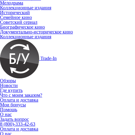
Мелодрама
Коллекционные издания
Исторический
Семейное кино
Советский сериал
Биографическое кино
Документально-историческое кино
Коллекционные издания
Trade-In
Обзоры
Новости
Где купить
Что с моим заказом?
Оплата и доставка
Мои бонусы
Помощь
О нас
Задать вопрос
8 (800)-333-42-63
Оплата и доставка
О нас