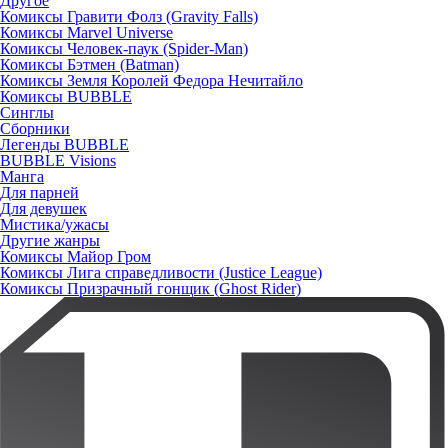
Другое
Комиксы Гравити Фолз (Gravity Falls)
Комиксы Marvel Universe
Комиксы Человек-паук (Spider-Man)
Комиксы Бэтмен (Batman)
Комиксы Земля Королей Федора Нечитайло
Комиксы BUBBLE
Синглы
Сборники
Легенды BUBBLE
BUBBLE Visions
Манга
Для парней
Для девушек
Мистика/ужасы
Другие жанры
Комиксы Майор Гром
Комиксы Лига справедливости (Justice League)
Комиксы Призрачный гонщик (Ghost Rider)