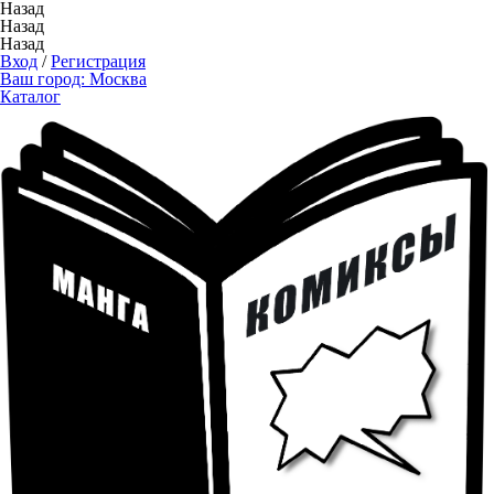
Назад
Назад
Назад
Вход
/
Регистрация
Ваш город:
Москва
Каталог