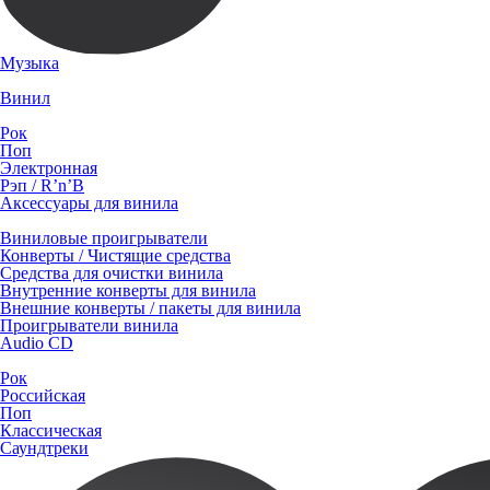
Музыка
Винил
Рок
Поп
Электронная
Рэп / R’n’B
Аксессуары для винила
Виниловые проигрыватели
Конверты / Чистящие средства
Средства для очистки винила
Внутренние конверты для винила
Внешние конверты / пакеты для винила
Проигрыватели винила
Audio CD
Рок
Российская
Поп
Классическая
Саундтреки