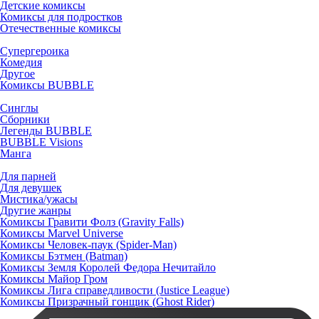
Детские комиксы
Комиксы для подростков
Отечественные комиксы
Супергероика
Комедия
Другое
Комиксы BUBBLE
Синглы
Сборники
Легенды BUBBLE
BUBBLE Visions
Манга
Для парней
Для девушек
Мистика/ужасы
Другие жанры
Комиксы Гравити Фолз (Gravity Falls)
Комиксы Marvel Universe
Комиксы Человек-паук (Spider-Man)
Комиксы Бэтмен (Batman)
Комиксы Земля Королей Федора Нечитайло
Комиксы Майор Гром
Комиксы Лига справедливости (Justice League)
Комиксы Призрачный гонщик (Ghost Rider)