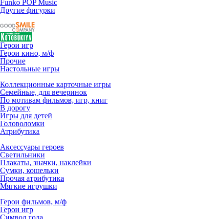
Funko POP Music
Другие фигурки
Герои игр
Герои кино, м/ф
Прочие
Настольные игры
Коллекционные карточные игры
Семейные, для вечеринок
По мотивам фильмов, игр, книг
В дорогу
Игры для детей
Головоломки
Атрибутика
Аксессуары героев
Светильники
Плакаты, значки, наклейки
Сумки, кошельки
Прочая атрибутика
Мягкие игрушки
Герои фильмов, м/ф
Герои игр
Символ года