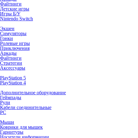
Файтинги
Детские игры
Игры Б/У
Nintendo Switch
Экшен
Симуляторы
Гонки
Ролевые игры
Приключения
Аркады
Файтинги
Стратегии
Аксессуары
PlayStation 5
PlayStation 4
Дополнительное оборудование
Геймпады
Рули
Кабели соединительные
PC
Мыши
Коврики для мышек
Гарнитуры
Носители информации