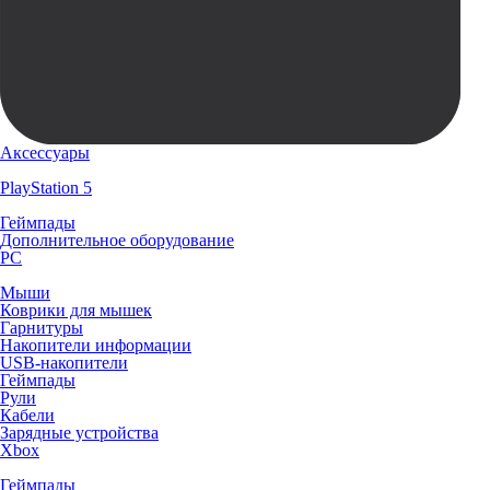
Аксессуары
PlayStation 5
Геймпады
Дополнительное оборудование
PC
Мыши
Коврики для мышек
Гарнитуры
Накопители информации
USB-накопители
Геймпады
Рули
Кабели
Зарядные устройства
Xbox
Геймпады