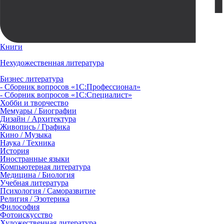
Книги
Нехудожественная литература
Бизнес литература
- Сборник вопросов «1С:Профессионал»
- Сборник вопросов «1С:Специалист»
Хобби и творчество
Мемуары / Биографии
Дизайн / Архитектура
Живопись / Графика
Кино / Музыка
Наука / Техника
История
Иностранные языки
Компьютерная литература
Медицина / Биология
Учебная литература
Психология / Саморазвитие
Религия / Эзотерика
Философия
Фотоискусство
Художественная литература