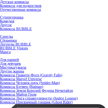
Детские комиксы
Комиксы для подростков
Отечественные комиксы
Супергероика
Комедия
Другое
Комиксы BUBBLE
Синглы
Сборники
Легенды BUBBLE
BUBBLE Visions
Манга
Для парней
Для девушек
Мистика/ужасы
Другие жанры
Комиксы Гравити Фолз (Gravity Falls)
Комиксы Marvel Universe
Комиксы Человек-паук (Spider-Man)
Комиксы Бэтмен (Batman)
Комиксы Земля Королей Федора Нечитайло
Комиксы Майор Гром
Комиксы Лига справедливости (Justice League)
Комиксы Призрачный гонщик (Ghost Rider)