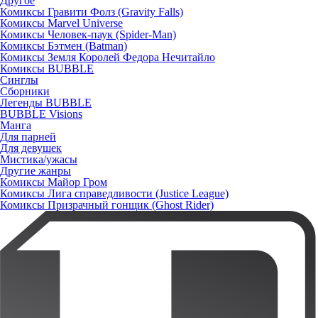
Другое
Комиксы Гравити Фолз (Gravity Falls)
Комиксы Marvel Universe
Комиксы Человек-паук (Spider-Man)
Комиксы Бэтмен (Batman)
Комиксы Земля Королей Федора Нечитайло
Комиксы BUBBLE
Синглы
Сборники
Легенды BUBBLE
BUBBLE Visions
Манга
Для парней
Для девушек
Мистика/ужасы
Другие жанры
Комиксы Майор Гром
Комиксы Лига справедливости (Justice League)
Комиксы Призрачный гонщик (Ghost Rider)