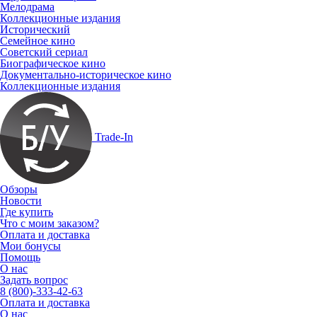
Мелодрама
Коллекционные издания
Исторический
Семейное кино
Советский сериал
Биографическое кино
Документально-историческое кино
Коллекционные издания
Trade-In
Обзоры
Новости
Где купить
Что с моим заказом?
Оплата и доставка
Мои бонусы
Помощь
О нас
Задать вопрос
8 (800)-333-42-63
Оплата и доставка
О нас