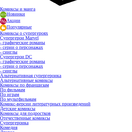
Комиксы и манга
Новинки
Акции
Популярные
Комиксы о супергероях
Супергерои Marvel
- графические романы
- серии о персонажах
- синглы
Супергерои DC
- графические романы
- серии о персонажах
- синглы
Альтернативная супергероика
Альтернативные комиксы
Комиксы по франшизам
По фильмам
По играм
По мультфильмам
Комикс-версии литературных произведений
Детские комиксы
Комиксы для подростков
Отечественные комиксы
Супергероика
Комедия