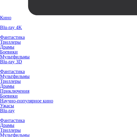
Кино
Blu-ray 4K
Фантастика
Триллеры
Драмы
Боевики
Мультфильмы
Blu-ray 3D
Фантастика
Мультфильмы
Триллеры
Драмы
Приключения
Боевики
Научно-популярное кино
Ужасы
Blu-ray
Фантастика
Драмы
Триллеры
Мультфильмы