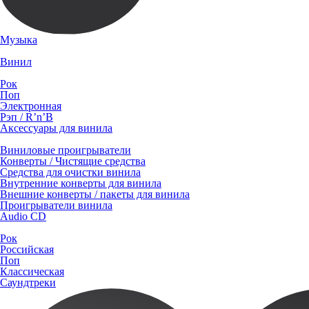
Музыка
Винил
Рок
Поп
Электронная
Рэп / R’n’B
Аксессуары для винила
Виниловые проигрыватели
Конверты / Чистящие средства
Средства для очистки винила
Внутренние конверты для винила
Внешние конверты / пакеты для винила
Проигрыватели винила
Audio CD
Рок
Российская
Поп
Классическая
Саундтреки