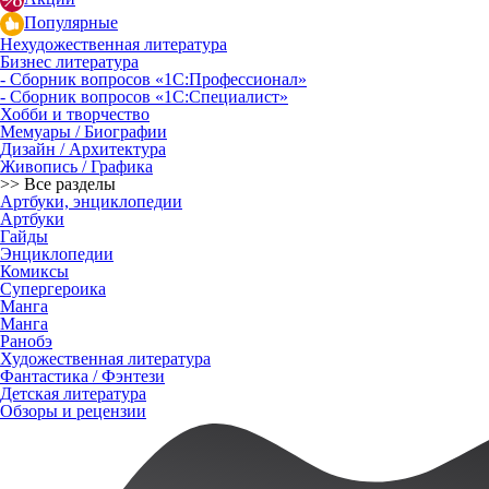
Популярные
Нехудожественная литература
Бизнес литература
- Сборник вопросов «1С:Профессионал»
- Сборник вопросов «1С:Специалист»
Хобби и творчество
Мемуары / Биографии
Дизайн / Архитектура
Живопись / Графика
>> Все разделы
Артбуки, энциклопедии
Артбуки
Гайды
Энциклопедии
Комиксы
Супергероика
Манга
Манга
Ранобэ
Художественная литература
Фантастика / Фэнтези
Детская литература
Обзоры и рецензии