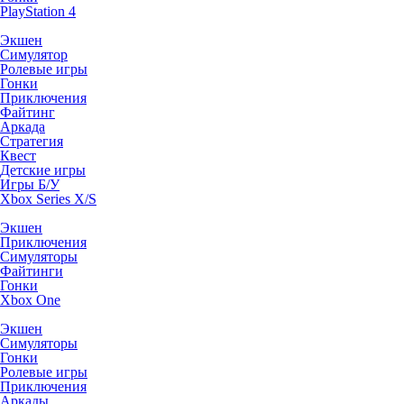
PlayStation 4
Экшен
Симулятор
Ролевые игры
Гонки
Приключения
Файтинг
Аркада
Стратегия
Квест
Детские игры
Игры Б/У
Xbox Series X/S
Экшен
Приключения
Симуляторы
Файтинги
Гонки
Xbox One
Экшен
Симуляторы
Гонки
Ролевые игры
Приключения
Аркады