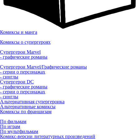
Комиксы и манга
Комиксы о супергероях
Супергерои Marvel
- графические романы
Супергерои Marvel/Графические романы
- серии о персонажах
- синглы
Супергерои DC
- графические романы
- серии о персонажах
- синглы
Альтернативная супергероика
Альтернативные комиксы
Комиксы по франшизам
По фильмам
По играм
По мультфильмам
Комикс-версии литературных произведений