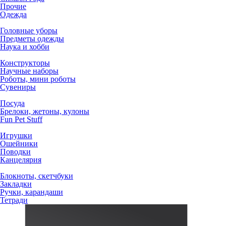
Прочие
Одежда
Головные уборы
Предметы одежды
Наука и хобби
Конструкторы
Научные наборы
Роботы, мини роботы
Сувениры
Посуда
Брелоки, жетоны, кулоны
Fun Pet Stuff
Игрушки
Ошейники
Поводки
Канцелярия
Блокноты, скетчбуки
Закладки
Ручки, карандаши
Тетради