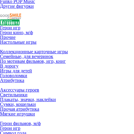
Funko POP Music
Другие фигурки
Герои игр
Герои кино, м/ф
Прочие
Настольные игры
Коллекционные карточные игры
Семейные, для вечеринок
По мотивам фильмов, игр, книг
В дорогу
Игры для детей
Головоломки
Атрибутика
Аксессуары героев
Светильники
Плакаты, значки, наклейки
Сумки, кошельки
Прочая атрибутика
Мягкие игрушки
Герои фильмов, м/ф
Герои игр
Символ года