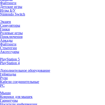
Файтинги
Детские игры
Игры Б/У
Nintendo Switch
Экшен
Симуляторы
Гонки
Ролевые игры
Приключения
Аркады
Файтинги
Стратегии
Аксессуары
PlayStation 5
PlayStation 4
Дополнительное оборудование
Геймпады
Рули
Кабели соединительные
PC
Мыши
Коврики для мышек
Гарнитуры
Носители информации