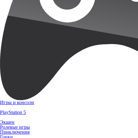
Игры и консоли
PlayStation 5
Экшен
Ролевые игры
Приключения
Гонки