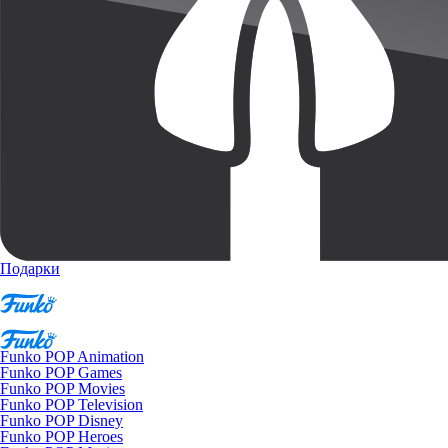
Подарки
Funko POP Animation
Funko POP Games
Funko POP Movies
Funko POP Television
Funko POP Disney
Funko POP Heroes