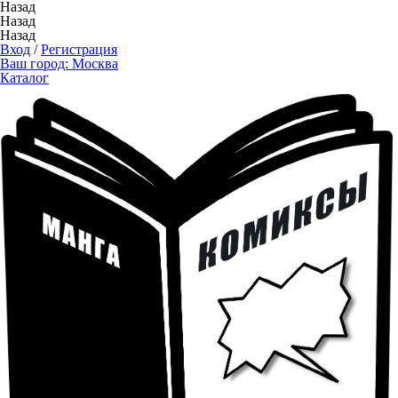
Назад
Назад
Назад
Вход
/
Регистрация
Ваш город:
Москва
Каталог