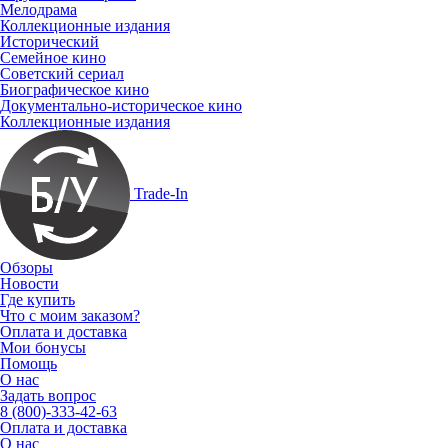
Мелодрама
Коллекционные издания
Исторический
Семейное кино
Советский сериал
Биографическое кино
Документально-историческое кино
Коллекционные издания
Trade-In
Обзоры
Новости
Где купить
Что с моим заказом?
Оплата и доставка
Мои бонусы
Помощь
О нас
Задать вопрос
8 (800)-333-42-63
Оплата и доставка
О нас