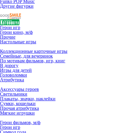
Funko POP Music
Другие фигурки
Герои игр
Герои кино, м/ф
Прочие
Настольные игры
Коллекционные карточные игры
Семейные, для вечеринок
По мотивам фильмов, игр, книг
В дорогу
Игры для детей
Головоломки
Атрибутика
Аксессуары героев
Светильники
Плакаты, значки, наклейки
Сумки, кошельки
Прочая атрибутика
Мягкие игрушки
Герои фильмов, м/ф
Герои игр
Символ года