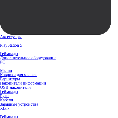
Аксессуары
PlayStation 5
Геймпады
Дополнительное оборудование
PC
Мыши
Коврики для мышек
Гарнитуры
Накопители информации
USB-накопители
Геймпады
Рули
Кабели
Зарядные устройства
Xbox
Геймпады