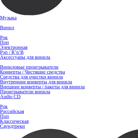
Музыка
Винил
Рок
Поп
Электронная
Рэп / R’n’B
Аксессуары для винила
Виниловые проигрыватели
Конверты / Чистящие средства
Средства для очистки винила
Внутренние конверты для винила
Внешние конверты / пакеты для винила
Проигрыватели винила
Audio CD
Рок
Российская
Поп
Классическая
Саундтреки