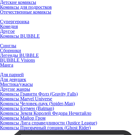
Детские комиксы
Комиксы для подростков
Отечественные комиксы
Супергероика
Комедия
Другое
Комиксы BUBBLE
Синглы
Сборники
Легенды BUBBLE
BUBBLE Visions
Манга
Для парней
Для девушек
Мистика/ужасы
Другие жанры
Комиксы Гравити Фолз (Gravity Falls)
Комиксы Marvel Universe
Комиксы Человек-паук (Spider-Man)
Комиксы Бэтмен (Batman)
Комиксы Земля Королей Федора Нечитайло
Комиксы Майор Гром
Комиксы Лига справедливости (Justice League)
Комиксы Призрачный гонщик (Ghost Rider)