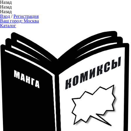
Назад
Назад
Назад
Вход
/
Регистрация
Ваш город:
Москва
Каталог