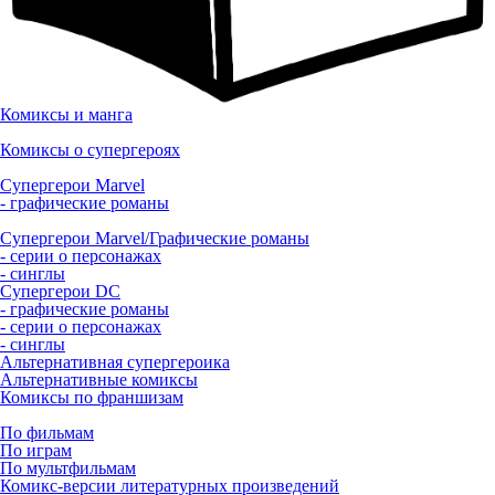
Комиксы и манга
Комиксы о супергероях
Супергерои Marvel
- графические романы
Супергерои Marvel/Графические романы
- серии о персонажах
- синглы
Супергерои DC
- графические романы
- серии о персонажах
- синглы
Альтернативная супергероика
Альтернативные комиксы
Комиксы по франшизам
По фильмам
По играм
По мультфильмам
Комикс-версии литературных произведений