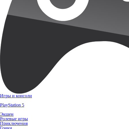
Игры и консоли
PlayStation 5
Экшен
Ролевые игры
Приключения
Гонки