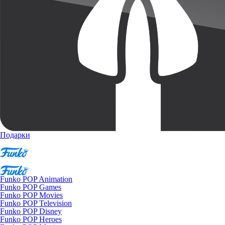
Подарки
Funko POP Animation
Funko POP Games
Funko POP Movies
Funko POP Television
Funko POP Disney
Funko POP Heroes