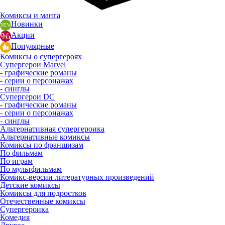
Комиксы и манга
Новинки
Акции
Популярные
Комиксы о супергероях
Супергерои Marvel
- графические романы
- серии о персонажах
- синглы
Супергерои DC
- графические романы
- серии о персонажах
- синглы
Альтернативная супергероика
Альтернативные комиксы
Комиксы по франшизам
По фильмам
По играм
По мультфильмам
Комикс-версии литературных произведений
Детские комиксы
Комиксы для подростков
Отечественные комиксы
Супергероика
Комедия