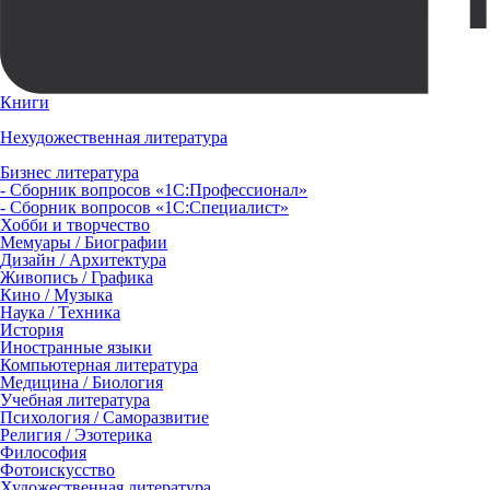
Книги
Нехудожественная литература
Бизнес литература
- Сборник вопросов «1С:Профессионал»
- Сборник вопросов «1С:Специалист»
Хобби и творчество
Мемуары / Биографии
Дизайн / Архитектура
Живопись / Графика
Кино / Музыка
Наука / Техника
История
Иностранные языки
Компьютерная литература
Медицина / Биология
Учебная литература
Психология / Саморазвитие
Религия / Эзотерика
Философия
Фотоискусство
Художественная литература