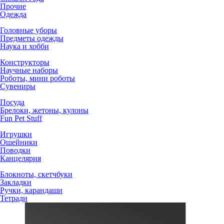
Прочие
Одежда
Головные уборы
Предметы одежды
Наука и хобби
Конструкторы
Научные наборы
Роботы, мини роботы
Сувениры
Посуда
Брелоки, жетоны, кулоны
Fun Pet Stuff
Игрушки
Ошейники
Поводки
Канцелярия
Блокноты, скетчбуки
Закладки
Ручки, карандаши
Тетради