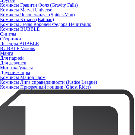
Другое
Комиксы Гравити Фолз (Gravity Falls)
Комиксы Marvel Universe
Комиксы Человек-паук (Spider-Man)
Комиксы Бэтмен (Batman)
Комиксы Земля Королей Федора Нечитайло
Комиксы BUBBLE
Синглы
Сборники
Легенды BUBBLE
BUBBLE Visions
Манга
Для парней
Для девушек
Мистика/ужасы
Другие жанры
Комиксы Майор Гром
Комиксы Лига справедливости (Justice League)
Комиксы Призрачный гонщик (Ghost Rider)