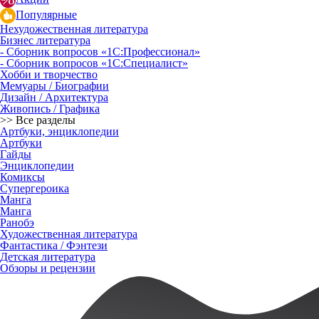
Популярные
Нехудожественная литература
Бизнес литература
- Сборник вопросов «1С:Профессионал»
- Сборник вопросов «1С:Специалист»
Хобби и творчество
Мемуары / Биографии
Дизайн / Архитектура
Живопись / Графика
>> Все разделы
Артбуки, энциклопедии
Артбуки
Гайды
Энциклопедии
Комиксы
Супергероика
Манга
Манга
Ранобэ
Художественная литература
Фантастика / Фэнтези
Детская литература
Обзоры и рецензии