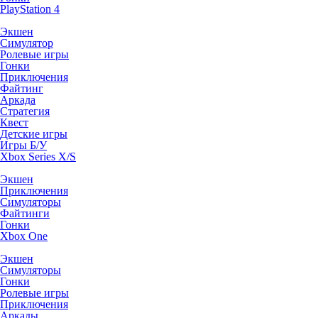
PlayStation 4
Экшен
Симулятор
Ролевые игры
Гонки
Приключения
Файтинг
Аркада
Стратегия
Квест
Детские игры
Игры Б/У
Xbox Series X/S
Экшен
Приключения
Симуляторы
Файтинги
Гонки
Xbox One
Экшен
Симуляторы
Гонки
Ролевые игры
Приключения
Аркады