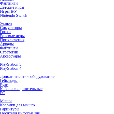
Файтинги
Детские игры
Игры Б/У
Nintendo Switch
Экшен
Симуляторы
Гонки
Ролевые игры
Приключения
Аркады
Файтинги
Стратегии
Аксессуары
PlayStation 5
PlayStation 4
Дополнительное оборудование
Геймпады
Рули
Кабели соединительные
PC
Мыши
Коврики для мышек
Гарнитуры
Носители информации