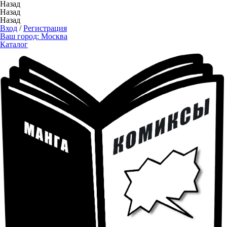
Назад
Назад
Назад
Вход
/
Регистрация
Ваш город:
Москва
Каталог