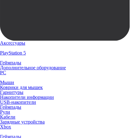
Аксессуары
PlayStation 5
Геймпады
Дополнительное оборудование
PC
Мыши
Коврики для мышек
Гарнитуры
Накопители информации
USB-накопители
Геймпады
Рули
Кабели
Зарядные устройства
Xbox
Геймпады