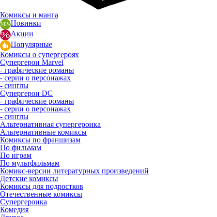
Комиксы и манга
Новинки
Акции
Популярные
Комиксы о супергероях
Супергерои Marvel
- графические романы
- серии о персонажах
- синглы
Супергерои DC
- графические романы
- серии о персонажах
- синглы
Альтернативная супергероика
Альтернативные комиксы
Комиксы по франшизам
По фильмам
По играм
По мультфильмам
Комикс-версии литературных произведений
Детские комиксы
Комиксы для подростков
Отечественные комиксы
Супергероика
Комедия