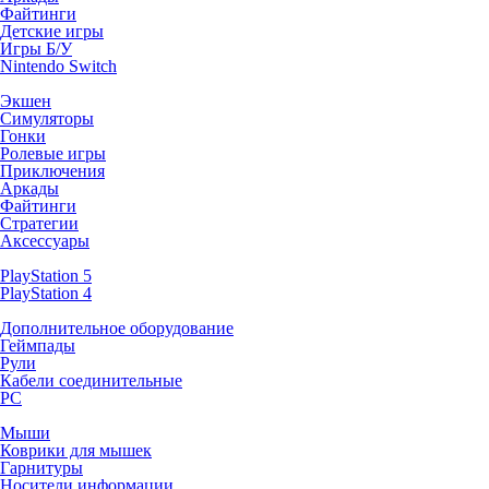
Файтинги
Детские игры
Игры Б/У
Nintendo Switch
Экшен
Симуляторы
Гонки
Ролевые игры
Приключения
Аркады
Файтинги
Стратегии
Аксессуары
PlayStation 5
PlayStation 4
Дополнительное оборудование
Геймпады
Рули
Кабели соединительные
PC
Мыши
Коврики для мышек
Гарнитуры
Носители информации