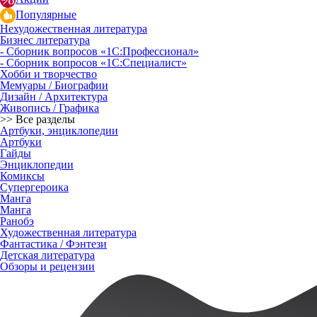
Популярные
Нехудожественная литература
Бизнес литература
- Сборник вопросов «1С:Профессионал»
- Сборник вопросов «1С:Специалист»
Хобби и творчество
Мемуары / Биографии
Дизайн / Архитектура
Живопись / Графика
>> Все разделы
Артбуки, энциклопедии
Артбуки
Гайды
Энциклопедии
Комиксы
Супергероика
Манга
Манга
Ранобэ
Художественная литература
Фантастика / Фэнтези
Детская литература
Обзоры и рецензии