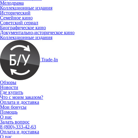
Мелодрама
Коллекционные издания
Исторический
Семейное кино
Советский сериал
Биографическое кино
Документально-историческое кино
Коллекционные издания
Trade-In
Обзоры
Новости
Где купить
Что с моим заказом?
Оплата и доставка
Мои бонусы
Помощь
О нас
Задать вопрос
8 (800)-333-42-63
Оплата и доставка
О нас