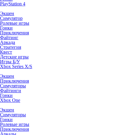
PlayStation 4
Экшен
Симулятор
Ролевые игры
Гонки
Приключения
Файтинг
Аркада
Стратегия
Квест
Детские игры
Игры Б/У
Xbox Series X/S
Экшен
Приключения
Симуляторы
Файтинги
Гонки
Xbox One
Экшен
Симуляторы
Гонки
Ролевые игры
Приключения
Аркады