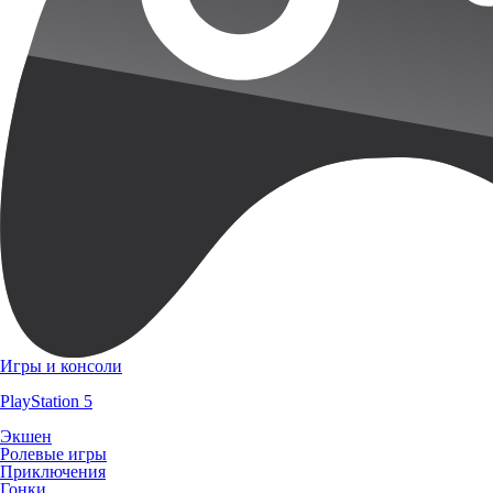
Игры и консоли
PlayStation 5
Экшен
Ролевые игры
Приключения
Гонки