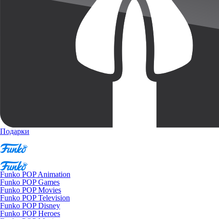
Подарки
Funko POP Animation
Funko POP Games
Funko POP Movies
Funko POP Television
Funko POP Disney
Funko POP Heroes