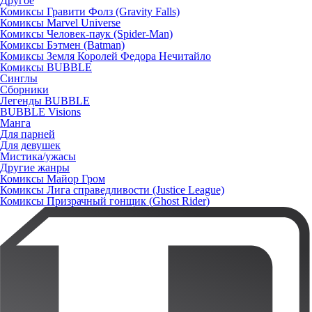
Другое
Комиксы Гравити Фолз (Gravity Falls)
Комиксы Marvel Universe
Комиксы Человек-паук (Spider-Man)
Комиксы Бэтмен (Batman)
Комиксы Земля Королей Федора Нечитайло
Комиксы BUBBLE
Синглы
Сборники
Легенды BUBBLE
BUBBLE Visions
Манга
Для парней
Для девушек
Мистика/ужасы
Другие жанры
Комиксы Майор Гром
Комиксы Лига справедливости (Justice League)
Комиксы Призрачный гонщик (Ghost Rider)