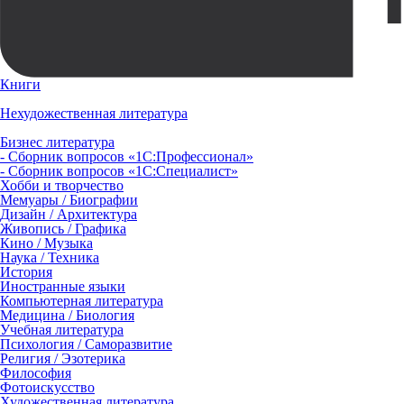
Книги
Нехудожественная литература
Бизнес литература
- Сборник вопросов «1С:Профессионал»
- Сборник вопросов «1С:Специалист»
Хобби и творчество
Мемуары / Биографии
Дизайн / Архитектура
Живопись / Графика
Кино / Музыка
Наука / Техника
История
Иностранные языки
Компьютерная литература
Медицина / Биология
Учебная литература
Психология / Саморазвитие
Религия / Эзотерика
Философия
Фотоискусство
Художественная литература