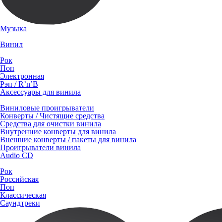
Музыка
Винил
Рок
Поп
Электронная
Рэп / R’n’B
Аксессуары для винила
Виниловые проигрыватели
Конверты / Чистящие средства
Средства для очистки винила
Внутренние конверты для винила
Внешние конверты / пакеты для винила
Проигрыватели винила
Audio CD
Рок
Российская
Поп
Классическая
Саундтреки