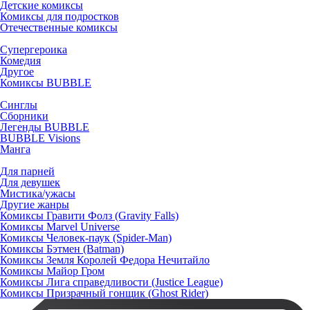
Детские комиксы
Комиксы для подростков
Отечественные комиксы
Супергероика
Комедия
Другое
Комиксы BUBBLE
Синглы
Сборники
Легенды BUBBLE
BUBBLE Visions
Манга
Для парней
Для девушек
Мистика/ужасы
Другие жанры
Комиксы Гравити Фолз (Gravity Falls)
Комиксы Marvel Universe
Комиксы Человек-паук (Spider-Man)
Комиксы Бэтмен (Batman)
Комиксы Земля Королей Федора Нечитайло
Комиксы Майор Гром
Комиксы Лига справедливости (Justice League)
Комиксы Призрачный гонщик (Ghost Rider)