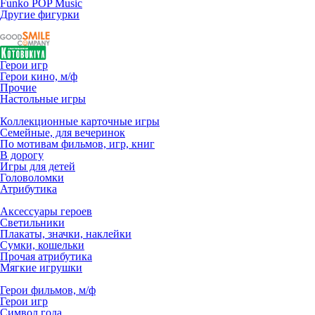
Funko POP Music
Другие фигурки
Герои игр
Герои кино, м/ф
Прочие
Настольные игры
Коллекционные карточные игры
Семейные, для вечеринок
По мотивам фильмов, игр, книг
В дорогу
Игры для детей
Головоломки
Атрибутика
Аксессуары героев
Светильники
Плакаты, значки, наклейки
Сумки, кошельки
Прочая атрибутика
Мягкие игрушки
Герои фильмов, м/ф
Герои игр
Символ года