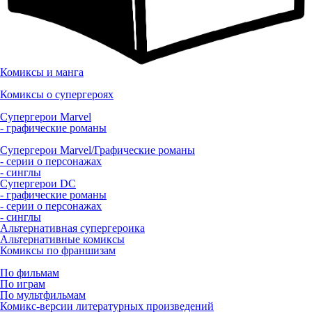
Комиксы и манга
Комиксы о супергероях
Супергерои Marvel
- графические романы
Супергерои Marvel/Графические романы
- серии о персонажах
- синглы
Супергерои DC
- графические романы
- серии о персонажах
- синглы
Альтернативная супергероика
Альтернативные комиксы
Комиксы по франшизам
По фильмам
По играм
По мультфильмам
Комикс-версии литературных произведений