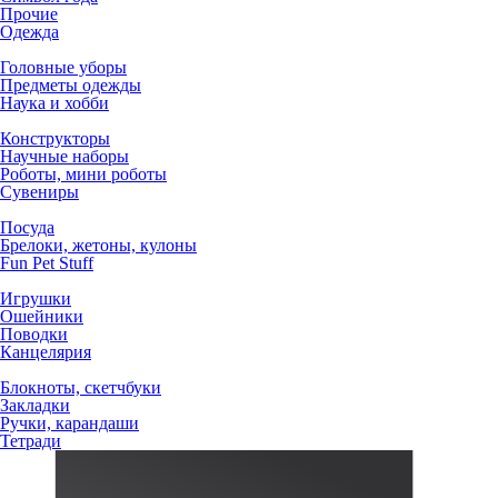
Прочие
Одежда
Головные уборы
Предметы одежды
Наука и хобби
Конструкторы
Научные наборы
Роботы, мини роботы
Сувениры
Посуда
Брелоки, жетоны, кулоны
Fun Pet Stuff
Игрушки
Ошейники
Поводки
Канцелярия
Блокноты, скетчбуки
Закладки
Ручки, карандаши
Тетради