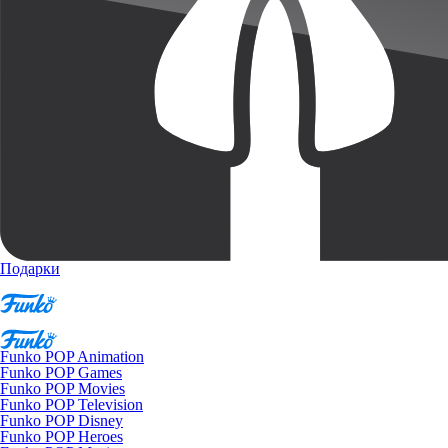
Подарки
Funko POP Animation
Funko POP Games
Funko POP Movies
Funko POP Television
Funko POP Disney
Funko POP Heroes