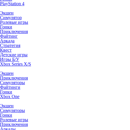
PlayStation 4
Экшен
Симулятор
Ролевые игры
Гонки
Приключения
Файтинг
Аркада
Стратегия
Квест
Детские игры
Игры Б/У
Xbox Series X/S
Экшен
Приключения
Симуляторы
Файтинги
Гонки
Xbox One
Экшен
Симуляторы
Гонки
Ролевые игры
Приключения
Аркады