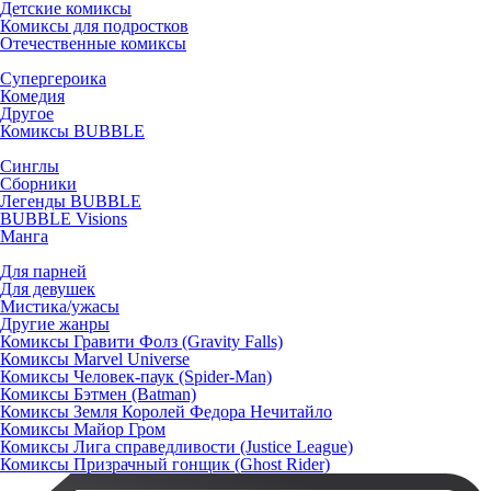
Детские комиксы
Комиксы для подростков
Отечественные комиксы
Супергероика
Комедия
Другое
Комиксы BUBBLE
Синглы
Сборники
Легенды BUBBLE
BUBBLE Visions
Манга
Для парней
Для девушек
Мистика/ужасы
Другие жанры
Комиксы Гравити Фолз (Gravity Falls)
Комиксы Marvel Universe
Комиксы Человек-паук (Spider-Man)
Комиксы Бэтмен (Batman)
Комиксы Земля Королей Федора Нечитайло
Комиксы Майор Гром
Комиксы Лига справедливости (Justice League)
Комиксы Призрачный гонщик (Ghost Rider)