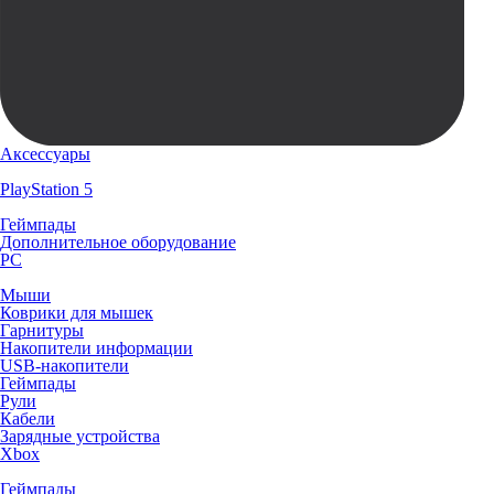
Аксессуары
PlayStation 5
Геймпады
Дополнительное оборудование
PC
Мыши
Коврики для мышек
Гарнитуры
Накопители информации
USB-накопители
Геймпады
Рули
Кабели
Зарядные устройства
Xbox
Геймпады