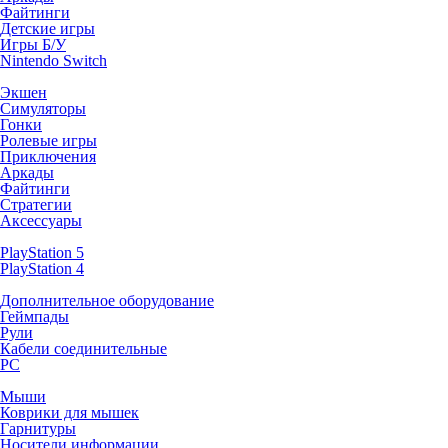
Файтинги
Детские игры
Игры Б/У
Nintendo Switch
Экшен
Симуляторы
Гонки
Ролевые игры
Приключения
Аркады
Файтинги
Стратегии
Аксессуары
PlayStation 5
PlayStation 4
Дополнительное оборудование
Геймпады
Рули
Кабели соединительные
PC
Мыши
Коврики для мышек
Гарнитуры
Носители информации