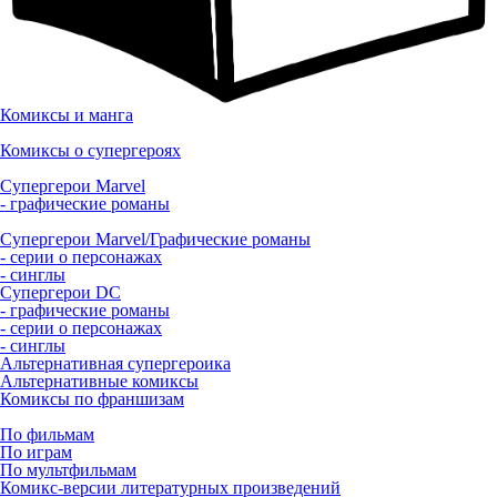
Комиксы и манга
Комиксы о супергероях
Супергерои Marvel
- графические романы
Супергерои Marvel/Графические романы
- серии о персонажах
- синглы
Супергерои DC
- графические романы
- серии о персонажах
- синглы
Альтернативная супергероика
Альтернативные комиксы
Комиксы по франшизам
По фильмам
По играм
По мультфильмам
Комикс-версии литературных произведений