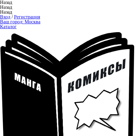
Назад
Назад
Назад
Вход
/
Регистрация
Ваш город:
Москва
Каталог