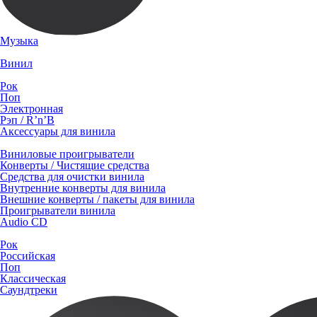
Музыка
Винил
Рок
Поп
Электронная
Рэп / R’n’B
Аксессуары для винила
Виниловые проигрыватели
Конверты / Чистящие средства
Средства для очистки винила
Внутренние конверты для винила
Внешние конверты / пакеты для винила
Проигрыватели винила
Audio CD
Рок
Российская
Поп
Классическая
Саундтреки