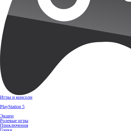
Игры и консоли
PlayStation 5
Экшен
Ролевые игры
Приключения
Гонки