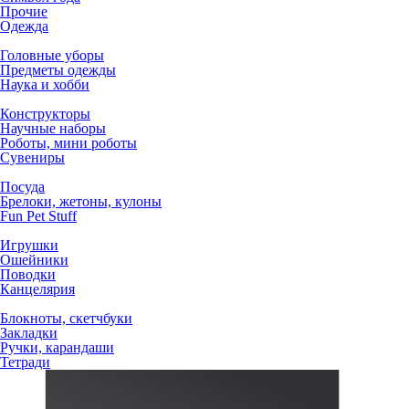
Прочие
Одежда
Головные уборы
Предметы одежды
Наука и хобби
Конструкторы
Научные наборы
Роботы, мини роботы
Сувениры
Посуда
Брелоки, жетоны, кулоны
Fun Pet Stuff
Игрушки
Ошейники
Поводки
Канцелярия
Блокноты, скетчбуки
Закладки
Ручки, карандаши
Тетради