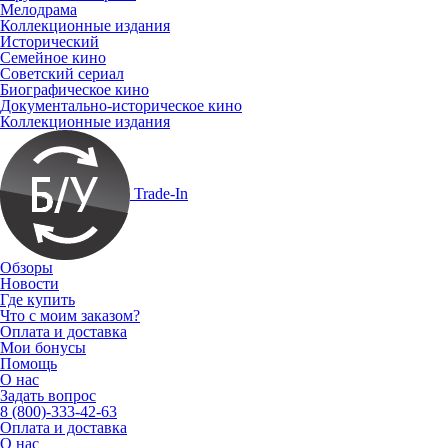
Мелодрама
Коллекционные издания
Исторический
Семейное кино
Советский сериал
Биографическое кино
Документально-историческое кино
Коллекционные издания
Trade-In
Обзоры
Новости
Где купить
Что с моим заказом?
Оплата и доставка
Мои бонусы
Помощь
О нас
Задать вопрос
8 (800)-333-42-63
Оплата и доставка
О нас