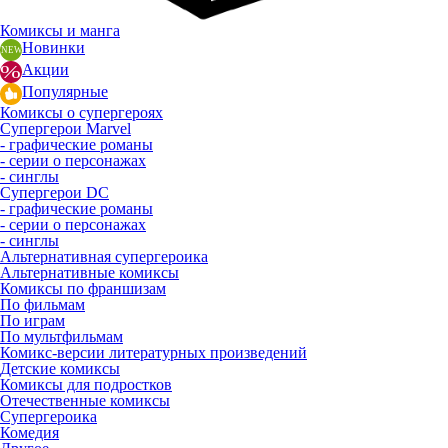
Комиксы и манга
Новинки
Акции
Популярные
Комиксы о супергероях
Супергерои Marvel
- графические романы
- серии о персонажах
- синглы
Супергерои DC
- графические романы
- серии о персонажах
- синглы
Альтернативная супергероика
Альтернативные комиксы
Комиксы по франшизам
По фильмам
По играм
По мультфильмам
Комикс-версии литературных произведений
Детские комиксы
Комиксы для подростков
Отечественные комиксы
Супергероика
Комедия