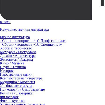
Книги
Нехудожественная литература
Бизнес литература
- Сборник вопросов «1С:Профессионал»
- Сборник вопросов «1С:Специалист»
Хобби и творчество
Мемуары / Биографии
Дизайн / Архитектура
Живопись / Графика
Кино / Музыка
Наука / Техника
История
Иностранные языки
Компьютерная литература
Медицина / Биология
Учебная литература
Психология / Саморазвитие
Религия / Эзотерика
Философия
Фотоискусство
Художественная литература