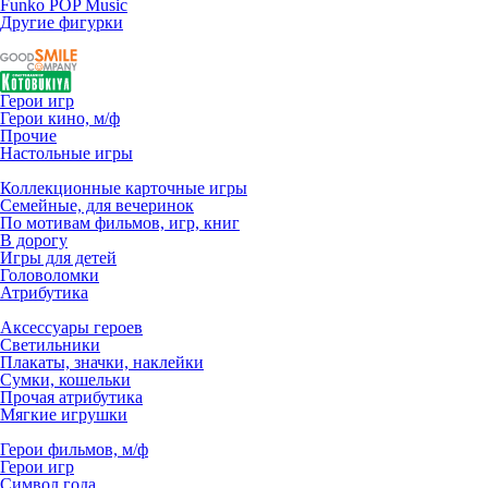
Funko POP Music
Другие фигурки
Герои игр
Герои кино, м/ф
Прочие
Настольные игры
Коллекционные карточные игры
Семейные, для вечеринок
По мотивам фильмов, игр, книг
В дорогу
Игры для детей
Головоломки
Атрибутика
Аксессуары героев
Светильники
Плакаты, значки, наклейки
Сумки, кошельки
Прочая атрибутика
Мягкие игрушки
Герои фильмов, м/ф
Герои игр
Символ года