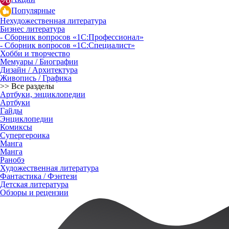
Популярные
Нехудожественная литература
Бизнес литература
- Сборник вопросов «1С:Профессионал»
- Сборник вопросов «1С:Специалист»
Хобби и творчество
Мемуары / Биографии
Дизайн / Архитектура
Живопись / Графика
>> Все разделы
Артбуки, энциклопедии
Артбуки
Гайды
Энциклопедии
Комиксы
Супергероика
Манга
Манга
Ранобэ
Художественная литература
Фантастика / Фэнтези
Детская литература
Обзоры и рецензии