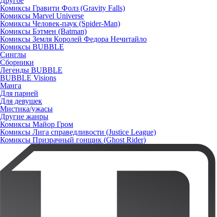
Другое
Комиксы Гравити Фолз (Gravity Falls)
Комиксы Marvel Universe
Комиксы Человек-паук (Spider-Man)
Комиксы Бэтмен (Batman)
Комиксы Земля Королей Федора Нечитайло
Комиксы BUBBLE
Синглы
Сборники
Легенды BUBBLE
BUBBLE Visions
Манга
Для парней
Для девушек
Мистика/ужасы
Другие жанры
Комиксы Майор Гром
Комиксы Лига справедливости (Justice League)
Комиксы Призрачный гонщик (Ghost Rider)