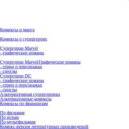
Комиксы и манга
Комиксы о супергероях
Супергерои Marvel
- графические романы
Супергерои Marvel/Графические романы
- серии о персонажах
- синглы
Супергерои DC
- графические романы
- серии о персонажах
- синглы
Альтернативная супергероика
Альтернативные комиксы
Комиксы по франшизам
По фильмам
По играм
По мультфильмам
Комикс-версии литературных произведений