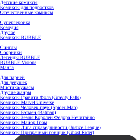
Детские комиксы
Комиксы для подростков
Отечественные комиксы
Супергероика
Комедия
Другое
Комиксы BUBBLE
Синглы
Сборники
Легенды BUBBLE
BUBBLE Visions
Манга
Для парней
Для девушек
Мистика/ужасы
Другие жанры
Комиксы Гравити Фолз (Gravity Falls)
Комиксы Marvel Universe
Комиксы Человек-паук (Spider-Man)
Комиксы Бэтмен (Batman)
Комиксы Земля Королей Федора Нечитайло
Комиксы Майор Гром
Комиксы Лига справедливости (Justice League)
Комиксы Призрачный гонщик (Ghost Rider)