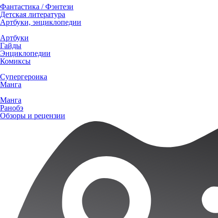
Фантастика / Фэнтези
Детская литература
Артбуки, энциклопедии
Артбуки
Гайды
Энциклопедии
Комиксы
Супергероика
Манга
Манга
Ранобэ
Обзоры и рецензии