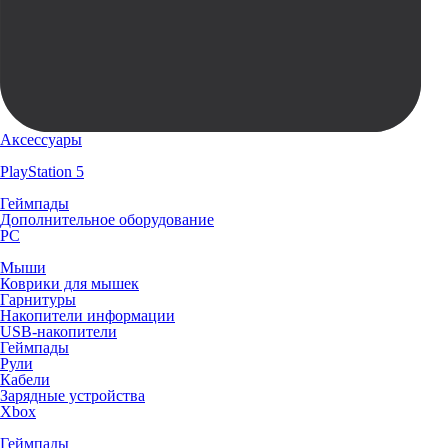
Аксессуары
PlayStation 5
Геймпады
Дополнительное оборудование
PC
Мыши
Коврики для мышек
Гарнитуры
Накопители информации
USB-накопители
Геймпады
Рули
Кабели
Зарядные устройства
Xbox
Геймпады