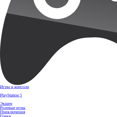
Игры и консоли
PlayStation 5
Экшен
Ролевые игры
Приключения
Гонки