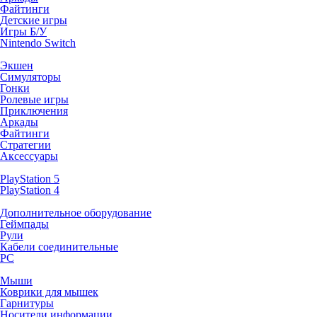
Файтинги
Детские игры
Игры Б/У
Nintendo Switch
Экшен
Симуляторы
Гонки
Ролевые игры
Приключения
Аркады
Файтинги
Стратегии
Аксессуары
PlayStation 5
PlayStation 4
Дополнительное оборудование
Геймпады
Рули
Кабели соединительные
PC
Мыши
Коврики для мышек
Гарнитуры
Носители информации