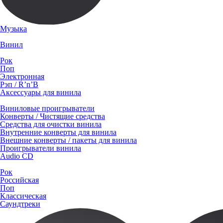
Музыка
Винил
Рок
Поп
Электронная
Рэп / R’n’B
Аксессуары для винила
Виниловые проигрыватели
Конверты / Чистящие средства
Средства для очистки винила
Внутренние конверты для винила
Внешние конверты / пакеты для винила
Проигрыватели винила
Audio CD
Рок
Российская
Поп
Классическая
Саундтреки