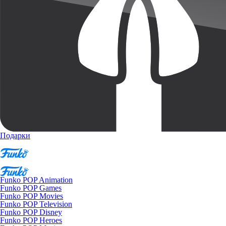
Подарки
Funko POP Animation
Funko POP Games
Funko POP Movies
Funko POP Television
Funko POP Disney
Funko POP Heroes