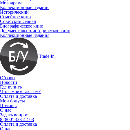
Мелодрама
Коллекционные издания
Исторический
Семейное кино
Советский сериал
Биографическое кино
Документально-историческое кино
Коллекционные издания
Trade-In
Обзоры
Новости
Где купить
Что с моим заказом?
Оплата и доставка
Мои бонусы
Помощь
О нас
Задать вопрос
8 (800)-333-42-63
Оплата и доставка
О нас