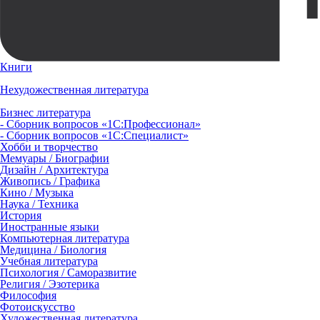
Книги
Нехудожественная литература
Бизнес литература
- Сборник вопросов «1С:Профессионал»
- Сборник вопросов «1С:Специалист»
Хобби и творчество
Мемуары / Биографии
Дизайн / Архитектура
Живопись / Графика
Кино / Музыка
Наука / Техника
История
Иностранные языки
Компьютерная литература
Медицина / Биология
Учебная литература
Психология / Саморазвитие
Религия / Эзотерика
Философия
Фотоискусство
Художественная литература