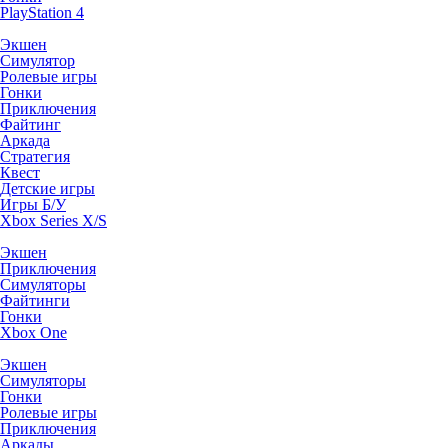
PlayStation 4
Экшен
Симулятор
Ролевые игры
Гонки
Приключения
Файтинг
Аркада
Стратегия
Квест
Детские игры
Игры Б/У
Xbox Series X/S
Экшен
Приключения
Симуляторы
Файтинги
Гонки
Xbox One
Экшен
Симуляторы
Гонки
Ролевые игры
Приключения
Аркады