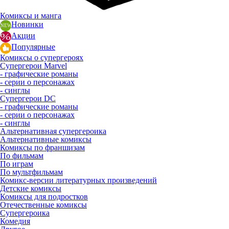
Комиксы и манга
Новинки
Акции
Популярные
Комиксы о супергероях
Супергерои Marvel
- графические романы
- серии о персонажах
- синглы
Супергерои DC
- графические романы
- серии о персонажах
- синглы
Альтернативная супергероика
Альтернативные комиксы
Комиксы по франшизам
По фильмам
По играм
По мультфильмам
Комикс-версии литературных произведений
Детские комиксы
Комиксы для подростков
Отечественные комиксы
Супергероика
Комедия