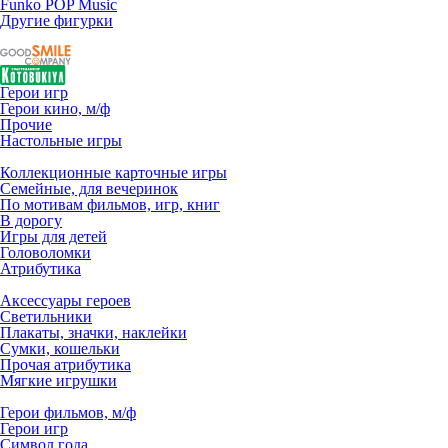
Funko POP Music
Другие фигурки
Герои игр
Герои кино, м/ф
Прочие
Настольные игры
Коллекционные карточные игры
Семейные, для вечеринок
По мотивам фильмов, игр, книг
В дорогу
Игры для детей
Головоломки
Атрибутика
Аксессуары героев
Светильники
Плакаты, значки, наклейки
Сумки, кошельки
Прочая атрибутика
Мягкие игрушки
Герои фильмов, м/ф
Герои игр
Символ года