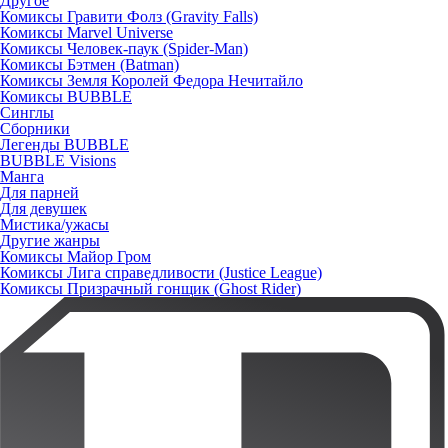
Другое
Комиксы Гравити Фолз (Gravity Falls)
Комиксы Marvel Universe
Комиксы Человек-паук (Spider-Man)
Комиксы Бэтмен (Batman)
Комиксы Земля Королей Федора Нечитайло
Комиксы BUBBLE
Синглы
Сборники
Легенды BUBBLE
BUBBLE Visions
Манга
Для парней
Для девушек
Мистика/ужасы
Другие жанры
Комиксы Майор Гром
Комиксы Лига справедливости (Justice League)
Комиксы Призрачный гонщик (Ghost Rider)