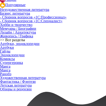
Популярные
Нехудожественная литература
Бизнес литература
- Сборник вопросов «1С:Профессионал»
- Сборник вопросов «1С:Специалист»
Хобби и творчество
Мемуары / Биографии
Дизайн / Архитектура
Живопись / Графика
>> Все разделы
Артбуки, энциклопедии
Артбуки
Гайды
Энциклопедии
Комиксы
Супергероика
Манга
Манга
Ранобэ
Художественная литература
Фантастика / Фэнтези
Детская литература
Обзоры и рецензии