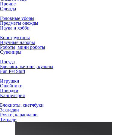
Прочие
Одежда
Головные уборы
Предметы одежды
Наука и хобби
Конструкторы
Научные наборы
Роботы, мини роботы
Сувениры
Посуда
Брелоки, жетоны, кулоны
Fun Pet Stuff
Игрушки
Ошейники
Поводки
Канцелярия
Блокноты, скетчбуки
Закладки
Ручки, карандаши
Тетради