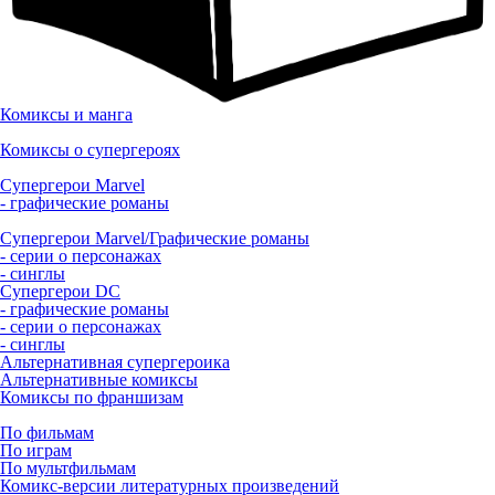
Комиксы и манга
Комиксы о супергероях
Супергерои Marvel
- графические романы
Супергерои Marvel/Графические романы
- серии о персонажах
- синглы
Супергерои DC
- графические романы
- серии о персонажах
- синглы
Альтернативная супергероика
Альтернативные комиксы
Комиксы по франшизам
По фильмам
По играм
По мультфильмам
Комикс-версии литературных произведений