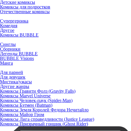
Детские комиксы
Комиксы для подростков
Отечественные комиксы
Супергероика
Комедия
Другое
Комиксы BUBBLE
Синглы
Сборники
Легенды BUBBLE
BUBBLE Visions
Манга
Для парней
Для девушек
Мистика/ужасы
Другие жанры
Комиксы Гравити Фолз (Gravity Falls)
Комиксы Marvel Universe
Комиксы Человек-паук (Spider-Man)
Комиксы Бэтмен (Batman)
Комиксы Земля Королей Федора Нечитайло
Комиксы Майор Гром
Комиксы Лига справедливости (Justice League)
Комиксы Призрачный гонщик (Ghost Rider)