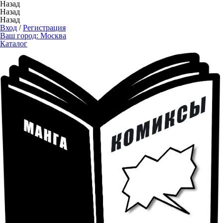
Назад
Назад
Назад
Вход
/
Регистрация
Ваш город:
Москва
Каталог