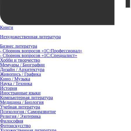
Книги
Нехудожественная литература
Бизнес литература
- Сборник вопросов «1С:Профессионал»
- Сборник вопросов «1С:Специалист»
Хобби и творчество
Мемуары / Биографии
Дизайн / Архитектура
Живопись / Графика
Кино / Музыка
Наука / Техника
История
Иностранные языки
Компьютерная литература
Медицина / Биология
Учебная литература
Психология / Саморазвитие
Религия / Эзотерика
Философия
Фотоискусство
Художественная литература