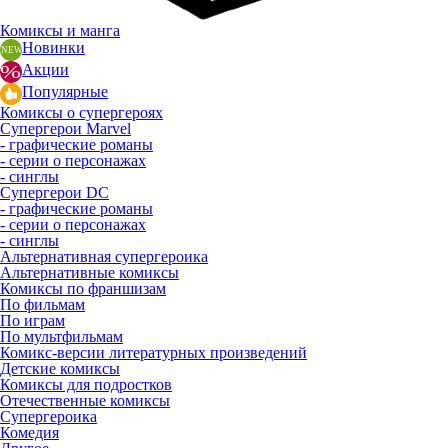
Комиксы и манга
Новинки
Акции
Популярные
Комиксы о супергероях
Супергерои Marvel
- графические романы
- серии о персонажах
- синглы
Супергерои DC
- графические романы
- серии о персонажах
- синглы
Альтернативная супергероика
Альтернативные комиксы
Комиксы по франшизам
По фильмам
По играм
По мультфильмам
Комикс-версии литературных произведений
Детские комиксы
Комиксы для подростков
Отечественные комиксы
Супергероика
Комедия