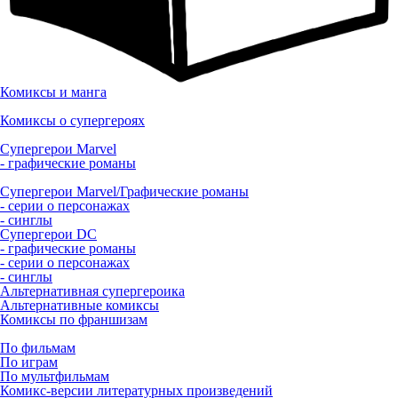
Комиксы и манга
Комиксы о супергероях
Супергерои Marvel
- графические романы
Супергерои Marvel/Графические романы
- серии о персонажах
- синглы
Супергерои DC
- графические романы
- серии о персонажах
- синглы
Альтернативная супергероика
Альтернативные комиксы
Комиксы по франшизам
По фильмам
По играм
По мультфильмам
Комикс-версии литературных произведений