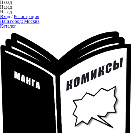
Назад
Назад
Назад
Вход
/
Регистрация
Ваш город:
Москва
Каталог