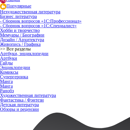
Популярные
Нехудожественная литература
Бизнес литература
- Сборник вопросов «1С:Профессионал»
- Сборник вопросов «1С:Специалист»
Хобби и творчество
Мемуары / Биографии
Дизайн / Архитектура
Живопись / Графика
>> Все разделы
Артбуки, энциклопедии
Артбуки
Гайды
Энциклопедии
Комиксы
Супергероика
Манга
Манга
Ранобэ
Художественная литература
Фантастика / Фэнтези
Детская литература
Обзоры и рецензии