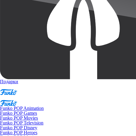
Подарки
Funko POP Animation
Funko POP Games
Funko POP Movies
Funko POP Television
Funko POP Disney
Funko POP Heroes