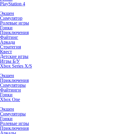
PlayStation 4
Экшен
Симулятор
Ролевые игры
Гонки
Приключения
Файтинг
Аркада
Стратегия
Квест
Детские игры
Игры Б/У
Xbox Series X/S
Экшен
Приключения
Симуляторы
Файтинги
Гонки
Xbox One
Экшен
Симуляторы
Гонки
Ролевые игры
Приключения
Аркады