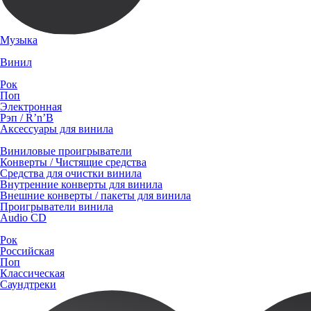
Музыка
Винил
Рок
Поп
Электронная
Рэп / R’n’B
Аксессуары для винила
Виниловые проигрыватели
Конверты / Чистящие средства
Средства для очистки винила
Внутренние конверты для винила
Внешние конверты / пакеты для винила
Проигрыватели винила
Audio CD
Рок
Российская
Поп
Классическая
Саундтреки