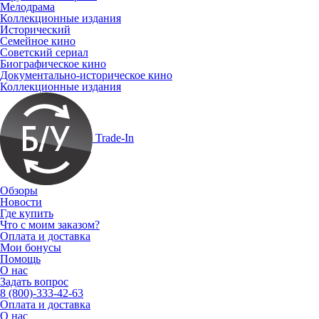
Мелодрама
Коллекционные издания
Исторический
Семейное кино
Советский сериал
Биографическое кино
Документально-историческое кино
Коллекционные издания
Trade-In
Обзоры
Новости
Где купить
Что с моим заказом?
Оплата и доставка
Мои бонусы
Помощь
О нас
Задать вопрос
8 (800)-333-42-63
Оплата и доставка
О нас