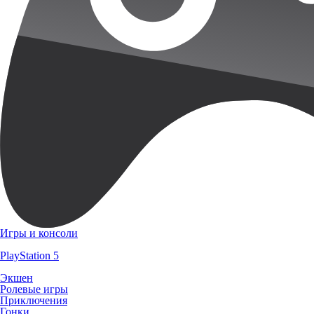
Игры и консоли
PlayStation 5
Экшен
Ролевые игры
Приключения
Гонки