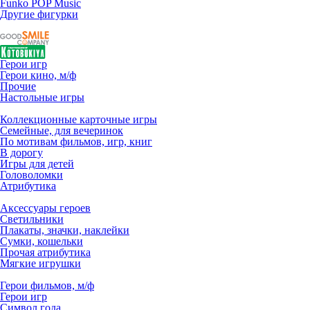
Funko POP Music
Другие фигурки
Герои игр
Герои кино, м/ф
Прочие
Настольные игры
Коллекционные карточные игры
Семейные, для вечеринок
По мотивам фильмов, игр, книг
В дорогу
Игры для детей
Головоломки
Атрибутика
Аксессуары героев
Светильники
Плакаты, значки, наклейки
Сумки, кошельки
Прочая атрибутика
Мягкие игрушки
Герои фильмов, м/ф
Герои игр
Символ года