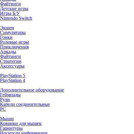
Файтинги
Детские игры
Игры Б/У
Nintendo Switch
Экшен
Симуляторы
Гонки
Ролевые игры
Приключения
Аркады
Файтинги
Стратегии
Аксессуары
PlayStation 5
PlayStation 4
Дополнительное оборудование
Геймпады
Рули
Кабели соединительные
PC
Мыши
Коврики для мышек
Гарнитуры
Носители информации