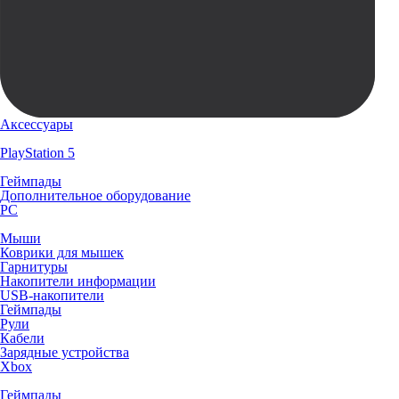
Аксессуары
PlayStation 5
Геймпады
Дополнительное оборудование
PC
Мыши
Коврики для мышек
Гарнитуры
Накопители информации
USB-накопители
Геймпады
Рули
Кабели
Зарядные устройства
Xbox
Геймпады