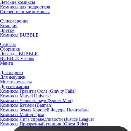
Детские комиксы
Комиксы для подростков
Отечественные комиксы
Супергероика
Комедия
Другое
Комиксы BUBBLE
Синглы
Сборники
Легенды BUBBLE
BUBBLE Visions
Манга
Для парней
Для девушек
Мистика/ужасы
Другие жанры
Комиксы Гравити Фолз (Gravity Falls)
Комиксы Marvel Universe
Комиксы Человек-паук (Spider-Man)
Комиксы Бэтмен (Batman)
Комиксы Земля Королей Федора Нечитайло
Комиксы Майор Гром
Комиксы Лига справедливости (Justice League)
Комиксы Призрачный гонщик (Ghost Rider)