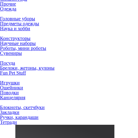
Прочие
Одежда
Головные уборы
Предметы одежды
Наука и хобби
Конструкторы
Научные наборы
Роботы, мини роботы
Сувениры
Посуда
Брелоки, жетоны, кулоны
Fun Pet Stuff
Игрушки
Ошейники
Поводки
Канцелярия
Блокноты, скетчбуки
Закладки
Ручки, карандаши
Тетради