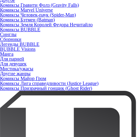
Другое
Комиксы Гравити Фолз (Gravity Falls)
Комиксы Marvel Universe
Комиксы Человек-паук (Spider-Man)
Комиксы Бэтмен (Batman)
Комиксы Земля Королей Федора Нечитайло
Комиксы BUBBLE
Синглы
Сборники
Легенды BUBBLE
BUBBLE Visions
Манга
Для парней
Для девушек
Мистика/ужасы
Другие жанры
Комиксы Майор Гром
Комиксы Лига справедливости (Justice League)
Комиксы Призрачный гонщик (Ghost Rider)