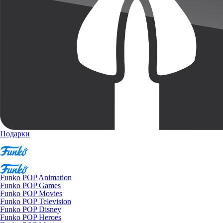
Подарки
Funko POP Animation
Funko POP Games
Funko POP Movies
Funko POP Television
Funko POP Disney
Funko POP Heroes