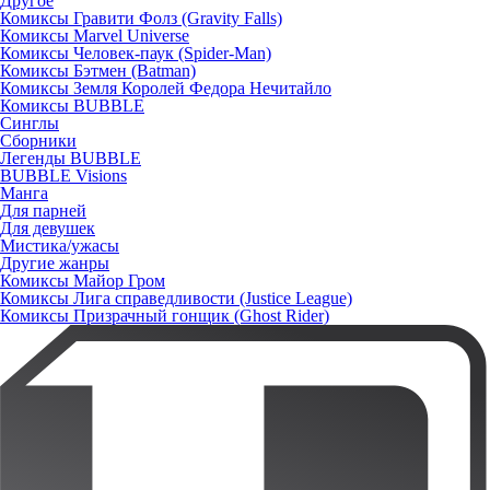
Другое
Комиксы Гравити Фолз (Gravity Falls)
Комиксы Marvel Universe
Комиксы Человек-паук (Spider-Man)
Комиксы Бэтмен (Batman)
Комиксы Земля Королей Федора Нечитайло
Комиксы BUBBLE
Синглы
Сборники
Легенды BUBBLE
BUBBLE Visions
Манга
Для парней
Для девушек
Мистика/ужасы
Другие жанры
Комиксы Майор Гром
Комиксы Лига справедливости (Justice League)
Комиксы Призрачный гонщик (Ghost Rider)