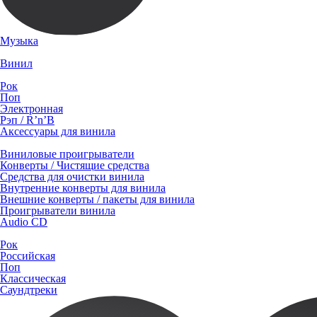
Музыка
Винил
Рок
Поп
Электронная
Рэп / R’n’B
Аксессуары для винила
Виниловые проигрыватели
Конверты / Чистящие средства
Средства для очистки винила
Внутренние конверты для винила
Внешние конверты / пакеты для винила
Проигрыватели винила
Audio CD
Рок
Российская
Поп
Классическая
Саундтреки