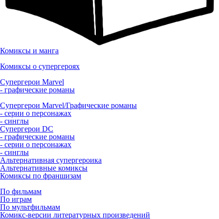
Комиксы и манга
Комиксы о супергероях
Супергерои Marvel
- графические романы
Супергерои Marvel/Графические романы
- серии о персонажах
- синглы
Супергерои DC
- графические романы
- серии о персонажах
- синглы
Альтернативная супергероика
Альтернативные комиксы
Комиксы по франшизам
По фильмам
По играм
По мультфильмам
Комикс-версии литературных произведений