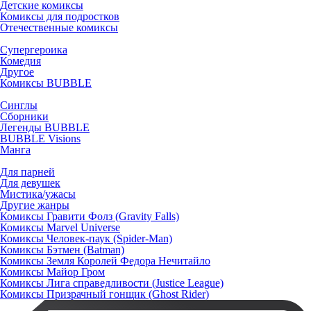
Детские комиксы
Комиксы для подростков
Отечественные комиксы
Супергероика
Комедия
Другое
Комиксы BUBBLE
Синглы
Сборники
Легенды BUBBLE
BUBBLE Visions
Манга
Для парней
Для девушек
Мистика/ужасы
Другие жанры
Комиксы Гравити Фолз (Gravity Falls)
Комиксы Marvel Universe
Комиксы Человек-паук (Spider-Man)
Комиксы Бэтмен (Batman)
Комиксы Земля Королей Федора Нечитайло
Комиксы Майор Гром
Комиксы Лига справедливости (Justice League)
Комиксы Призрачный гонщик (Ghost Rider)