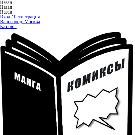
Назад
Назад
Назад
Вход
/
Регистрация
Ваш город:
Москва
Каталог