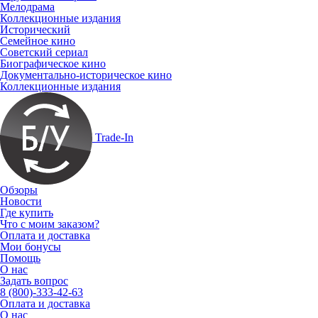
Мелодрама
Коллекционные издания
Исторический
Семейное кино
Советский сериал
Биографическое кино
Документально-историческое кино
Коллекционные издания
Trade-In
Обзоры
Новости
Где купить
Что с моим заказом?
Оплата и доставка
Мои бонусы
Помощь
О нас
Задать вопрос
8 (800)-333-42-63
Оплата и доставка
О нас