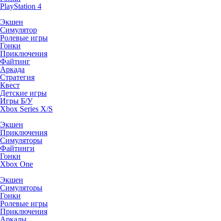
PlayStation 4
Экшен
Симулятор
Ролевые игры
Гонки
Приключения
Файтинг
Аркада
Стратегия
Квест
Детские игры
Игры Б/У
Xbox Series X/S
Экшен
Приключения
Симуляторы
Файтинги
Гонки
Xbox One
Экшен
Симуляторы
Гонки
Ролевые игры
Приключения
Аркады