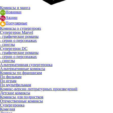
Комиксы и манга
Новинки
Акции
Популярные
Комиксы о супергероях
Супергерои Marvel
- графические романы
- серии о персонажах
- синглы
Супергерои DC
- графические романы
- серии о персонажах
- синглы
Альтернативная супергероика
Альтернативные комиксы
Комиксы по франшизам
По фильмам
По играм
По мультфильмам
Комикс-версии литературных произведений
Детские комиксы
Комиксы для подростков
Отечественные комиксы
Супергероика
Комедия