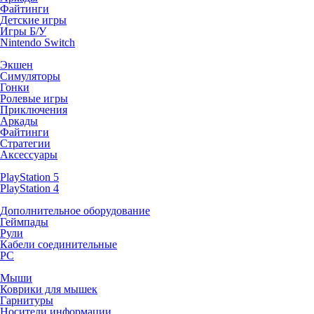
Файтинги
Детские игры
Игры Б/У
Nintendo Switch
Экшен
Симуляторы
Гонки
Ролевые игры
Приключения
Аркады
Файтинги
Стратегии
Аксессуары
PlayStation 5
PlayStation 4
Дополнительное оборудование
Геймпады
Рули
Кабели соединительные
PC
Мыши
Коврики для мышек
Гарнитуры
Носители информации