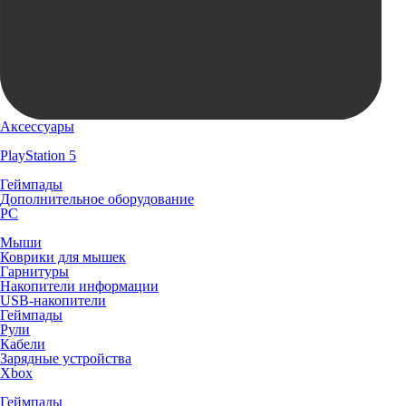
Аксессуары
PlayStation 5
Геймпады
Дополнительное оборудование
PC
Мыши
Коврики для мышек
Гарнитуры
Накопители информации
USB-накопители
Геймпады
Рули
Кабели
Зарядные устройства
Xbox
Геймпады