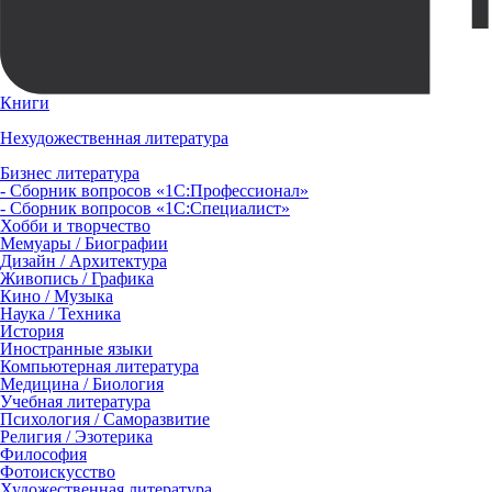
Книги
Нехудожественная литература
Бизнес литература
- Сборник вопросов «1С:Профессионал»
- Сборник вопросов «1С:Специалист»
Хобби и творчество
Мемуары / Биографии
Дизайн / Архитектура
Живопись / Графика
Кино / Музыка
Наука / Техника
История
Иностранные языки
Компьютерная литература
Медицина / Биология
Учебная литература
Психология / Саморазвитие
Религия / Эзотерика
Философия
Фотоискусство
Художественная литература