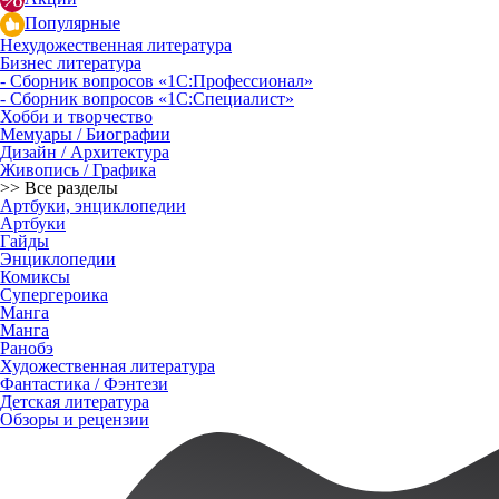
Популярные
Нехудожественная литература
Бизнес литература
- Сборник вопросов «1С:Профессионал»
- Сборник вопросов «1С:Специалист»
Хобби и творчество
Мемуары / Биографии
Дизайн / Архитектура
Живопись / Графика
>> Все разделы
Артбуки, энциклопедии
Артбуки
Гайды
Энциклопедии
Комиксы
Супергероика
Манга
Манга
Ранобэ
Художественная литература
Фантастика / Фэнтези
Детская литература
Обзоры и рецензии