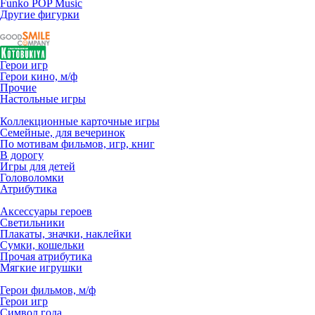
Funko POP Music
Другие фигурки
Герои игр
Герои кино, м/ф
Прочие
Настольные игры
Коллекционные карточные игры
Семейные, для вечеринок
По мотивам фильмов, игр, книг
В дорогу
Игры для детей
Головоломки
Атрибутика
Аксессуары героев
Светильники
Плакаты, значки, наклейки
Сумки, кошельки
Прочая атрибутика
Мягкие игрушки
Герои фильмов, м/ф
Герои игр
Символ года