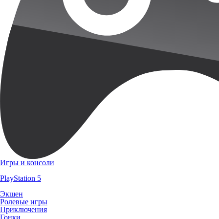
Игры и консоли
PlayStation 5
Экшен
Ролевые игры
Приключения
Гонки