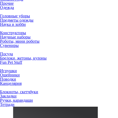
Прочие
Одежда
Головные уборы
Предметы одежды
Наука и хобби
Конструкторы
Научные наборы
Роботы, мини роботы
Сувениры
Посуда
Брелоки, жетоны, кулоны
Fun Pet Stuff
Игрушки
Ошейники
Поводки
Канцелярия
Блокноты, скетчбуки
Закладки
Ручки, карандаши
Тетради