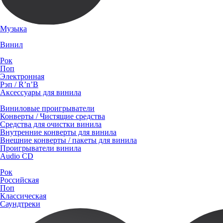
Музыка
Винил
Рок
Поп
Электронная
Рэп / R’n’B
Аксессуары для винила
Виниловые проигрыватели
Конверты / Чистящие средства
Средства для очистки винила
Внутренние конверты для винила
Внешние конверты / пакеты для винила
Проигрыватели винила
Audio CD
Рок
Российская
Поп
Классическая
Саундтреки