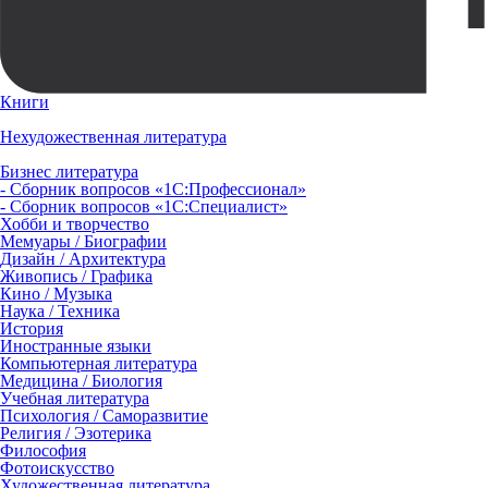
Книги
Нехудожественная литература
Бизнес литература
- Сборник вопросов «1С:Профессионал»
- Сборник вопросов «1С:Специалист»
Хобби и творчество
Мемуары / Биографии
Дизайн / Архитектура
Живопись / Графика
Кино / Музыка
Наука / Техника
История
Иностранные языки
Компьютерная литература
Медицина / Биология
Учебная литература
Психология / Саморазвитие
Религия / Эзотерика
Философия
Фотоискусство
Художественная литература