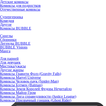
Детские комиксы
Комиксы для подростков
Отечественные комиксы
Супергероика
Комедия
Другое
Комиксы BUBBLE
Синглы
Сборники
Легенды BUBBLE
BUBBLE Visions
Манга
Для парней
Для девушек
Мистика/ужасы
Другие жанры
Комиксы Гравити Фолз (Gravity Falls)
Комиксы Marvel Universe
Комиксы Человек-паук (Spider-Man)
Комиксы Бэтмен (Batman)
Комиксы Земля Королей Федора Нечитайло
Комиксы Майор Гром
Комиксы Лига справедливости (Justice League)
Комиксы Призрачный гонщик (Ghost Rider)