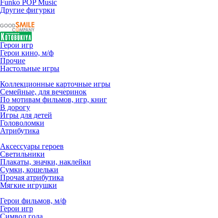
Funko POP Music
Другие фигурки
Герои игр
Герои кино, м/ф
Прочие
Настольные игры
Коллекционные карточные игры
Семейные, для вечеринок
По мотивам фильмов, игр, книг
В дорогу
Игры для детей
Головоломки
Атрибутика
Аксессуары героев
Светильники
Плакаты, значки, наклейки
Сумки, кошельки
Прочая атрибутика
Мягкие игрушки
Герои фильмов, м/ф
Герои игр
Символ года