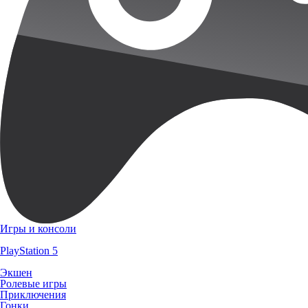
Игры и консоли
PlayStation 5
Экшен
Ролевые игры
Приключения
Гонки