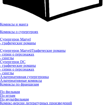
Комиксы и манга
Комиксы о супергероях
Супергерои Marvel
- графические романы
Супергерои Marvel/Графические романы
- серии о персонажах
- синглы
Супергерои DC
- графические романы
- серии о персонажах
- синглы
Альтернативная супергероика
Альтернативные комиксы
Комиксы по франшизам
По фильмам
По играм
По мультфильмам
Комикс-версии литературных произведений