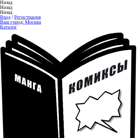
Назад
Назад
Назад
Вход
/
Регистрация
Ваш город:
Москва
Каталог