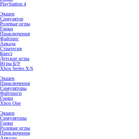
PlayStation 4
Экшен
Симулятор
Ролевые игры
Гонки
Приключения
Файтинг
Аркада
Стратегия
Квест
Детские игры
Игры Б/У
Xbox Series X/S
Экшен
Приключения
Симуляторы
Файтинги
Гонки
Xbox One
Экшен
Симуляторы
Гонки
Ролевые игры
Приключения
Аркады