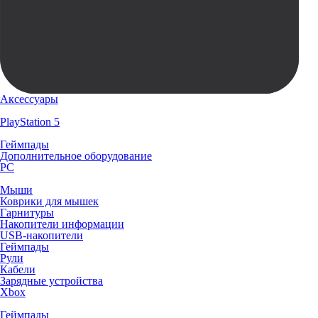
Аксессуары
PlayStation 5
Геймпады
Дополнительное оборудование
PC
Мыши
Коврики для мышек
Гарнитуры
Накопители информации
USB-накопители
Геймпады
Рули
Кабели
Зарядные устройства
Xbox
Геймпады