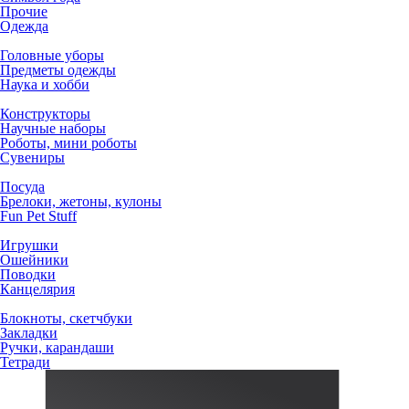
Прочие
Одежда
Головные уборы
Предметы одежды
Наука и хобби
Конструкторы
Научные наборы
Роботы, мини роботы
Сувениры
Посуда
Брелоки, жетоны, кулоны
Fun Pet Stuff
Игрушки
Ошейники
Поводки
Канцелярия
Блокноты, скетчбуки
Закладки
Ручки, карандаши
Тетради