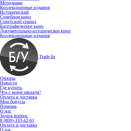
Мелодрама
Коллекционные издания
Исторический
Семейное кино
Советский сериал
Биографическое кино
Документально-историческое кино
Коллекционные издания
Trade-In
Обзоры
Новости
Где купить
Что с моим заказом?
Оплата и доставка
Мои бонусы
Помощь
О нас
Задать вопрос
8 (800)-333-42-63
Оплата и доставка
О нас