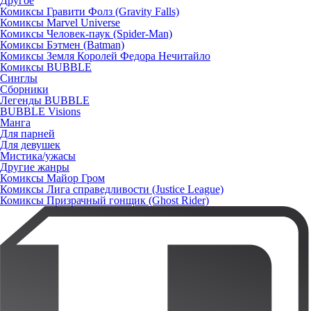
Другое
Комиксы Гравити Фолз (Gravity Falls)
Комиксы Marvel Universe
Комиксы Человек-паук (Spider-Man)
Комиксы Бэтмен (Batman)
Комиксы Земля Королей Федора Нечитайло
Комиксы BUBBLE
Синглы
Сборники
Легенды BUBBLE
BUBBLE Visions
Манга
Для парней
Для девушек
Мистика/ужасы
Другие жанры
Комиксы Майор Гром
Комиксы Лига справедливости (Justice League)
Комиксы Призрачный гонщик (Ghost Rider)