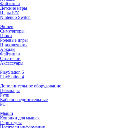
Файтинги
Детские игры
Игры Б/У
Nintendo Switch
Экшен
Симуляторы
Гонки
Ролевые игры
Приключения
Аркады
Файтинги
Стратегии
Аксессуары
PlayStation 5
PlayStation 4
Дополнительное оборудование
Геймпады
Рули
Кабели соединительные
PC
Мыши
Коврики для мышек
Гарнитуры
Носители информации