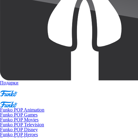
Подарки
Funko POP Animation
Funko POP Games
Funko POP Movies
Funko POP Television
Funko POP Disney
Funko POP Heroes