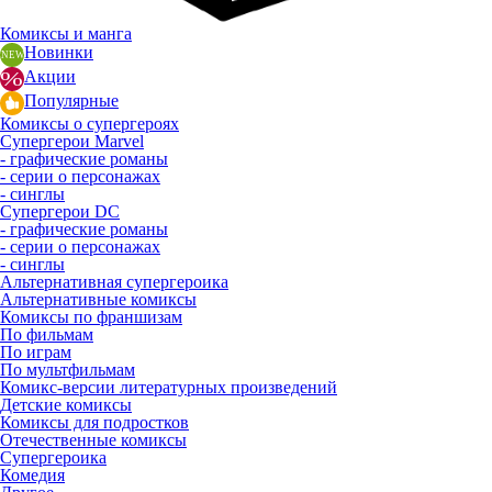
Комиксы и манга
Новинки
Акции
Популярные
Комиксы о супергероях
Супергерои Marvel
- графические романы
- серии о персонажах
- синглы
Супергерои DC
- графические романы
- серии о персонажах
- синглы
Альтернативная супергероика
Альтернативные комиксы
Комиксы по франшизам
По фильмам
По играм
По мультфильмам
Комикс-версии литературных произведений
Детские комиксы
Комиксы для подростков
Отечественные комиксы
Супергероика
Комедия