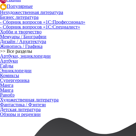
Популярные
Нехудожественная литература
Бизнес литература
- Сборник вопросов «1С:Профессионал»
- Сборник вопросов «1С:Специалист»
Хобби и творчество
Мемуары / Биографии
Дизайн / Архитектура
Живопись / Графика
>> Все разделы
Артбуки, энциклопедии
Артбуки
Гайды
Энциклопедии
Комиксы
Супергероика
Манга
Манга
Ранобэ
Художественная литература
Фантастика / Фэнтези
Детская литература
Обзоры и рецензии