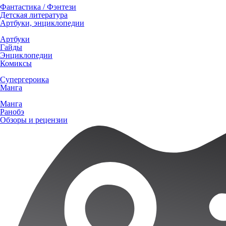
Фантастика / Фэнтези
Детская литература
Артбуки, энциклопедии
Артбуки
Гайды
Энциклопедии
Комиксы
Супергероика
Манга
Манга
Ранобэ
Обзоры и рецензии