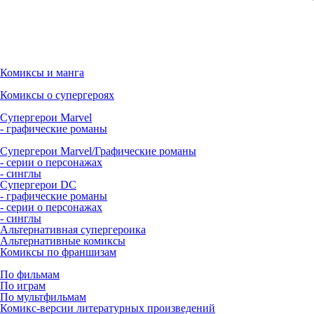
Комиксы и манга
Комиксы о супергероях
Супергерои Marvel
- графические романы
Супергерои Marvel/Графические романы
- серии о персонажах
- синглы
Супергерои DC
- графические романы
- серии о персонажах
- синглы
Альтернативная супергероика
Альтернативные комиксы
Комиксы по франшизам
По фильмам
По играм
По мультфильмам
Комикс-версии литературных произведений