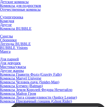
Детские комиксы
Комиксы для подростков
Отечественные комиксы
Супергероика
Комедия
Другое
Комиксы BUBBLE
Синглы
Сборники
Легенды BUBBLE
BUBBLE Visions
Манга
Для парней
Для девушек
Мистика/ужасы
Другие жанры
Комиксы Гравити Фолз (Gravity Falls)
Комиксы Marvel Universe
Комиксы Человек-паук (Spider-Man)
Комиксы Бэтмен (Batman)
Комиксы Земля Королей Федора Нечитайло
Комиксы Майор Гром
Комиксы Лига справедливости (Justice League)
Комиксы Призрачный гонщик (Ghost Rider)