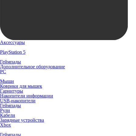
Аксессуары
PlayStation 5
Геймпады
Дополнительное оборудование
PC
Мыши
Коврики для мышек
Гарнитуры
Накопители информации
USB-накопители
Геймпады
Рули
Кабели
Зарядные устройства
Xbox
Геймпады