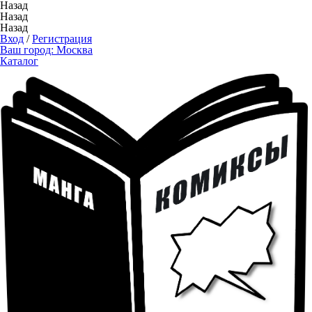
Назад
Назад
Назад
Вход
/
Регистрация
Ваш город:
Москва
Каталог