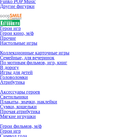
Funko POP Music
Другие фигурки
Герои игр
Герои кино, м/ф
Прочие
Настольные игры
Коллекционные карточные игры
Семейные, для вечеринок
По мотивам фильмов, игр, книг
В дорогу
Игры для детей
Головоломки
Атрибутика
Аксессуары героев
Светильники
Плакаты, значки, наклейки
Сумки, кошельки
Прочая атрибутика
Мягкие игрушки
Герои фильмов, м/ф
Герои игр
Символ года