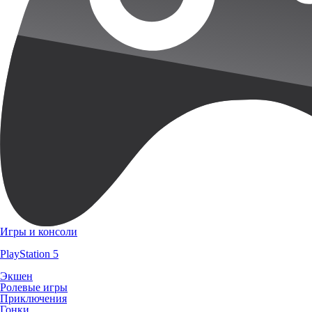
Игры и консоли
PlayStation 5
Экшен
Ролевые игры
Приключения
Гонки