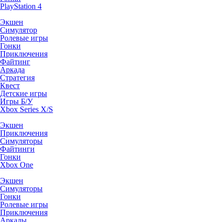
PlayStation 4
Экшен
Симулятор
Ролевые игры
Гонки
Приключения
Файтинг
Аркада
Стратегия
Квест
Детские игры
Игры Б/У
Xbox Series X/S
Экшен
Приключения
Симуляторы
Файтинги
Гонки
Xbox One
Экшен
Симуляторы
Гонки
Ролевые игры
Приключения
Аркады