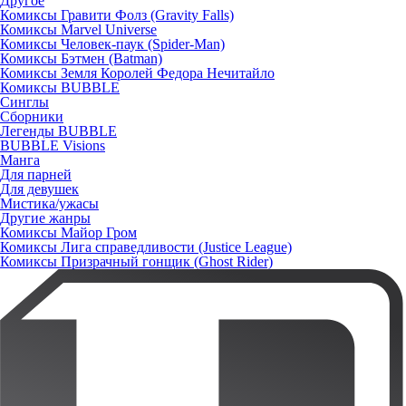
Другое
Комиксы Гравити Фолз (Gravity Falls)
Комиксы Marvel Universe
Комиксы Человек-паук (Spider-Man)
Комиксы Бэтмен (Batman)
Комиксы Земля Королей Федора Нечитайло
Комиксы BUBBLE
Синглы
Сборники
Легенды BUBBLE
BUBBLE Visions
Манга
Для парней
Для девушек
Мистика/ужасы
Другие жанры
Комиксы Майор Гром
Комиксы Лига справедливости (Justice League)
Комиксы Призрачный гонщик (Ghost Rider)