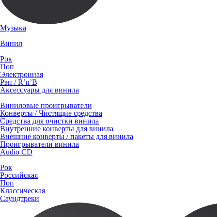
Музыка
Винил
Рок
Поп
Электронная
Рэп / R’n’B
Аксессуары для винила
Виниловые проигрыватели
Конверты / Чистящие средства
Средства для очистки винила
Внутренние конверты для винила
Внешние конверты / пакеты для винила
Проигрыватели винила
Audio CD
Рок
Российская
Поп
Классическая
Саундтреки