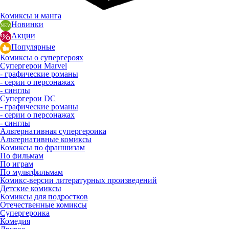
Комиксы и манга
Новинки
Акции
Популярные
Комиксы о супергероях
Супергерои Marvel
- графические романы
- серии о персонажах
- синглы
Супергерои DC
- графические романы
- серии о персонажах
- синглы
Альтернативная супергероика
Альтернативные комиксы
Комиксы по франшизам
По фильмам
По играм
По мультфильмам
Комикс-версии литературных произведений
Детские комиксы
Комиксы для подростков
Отечественные комиксы
Супергероика
Комедия