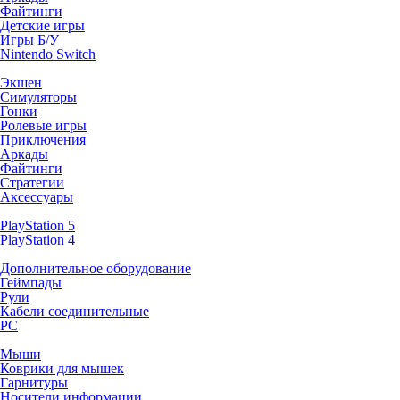
Файтинги
Детские игры
Игры Б/У
Nintendo Switch
Экшен
Симуляторы
Гонки
Ролевые игры
Приключения
Аркады
Файтинги
Стратегии
Аксессуары
PlayStation 5
PlayStation 4
Дополнительное оборудование
Геймпады
Рули
Кабели соединительные
PC
Мыши
Коврики для мышек
Гарнитуры
Носители информации