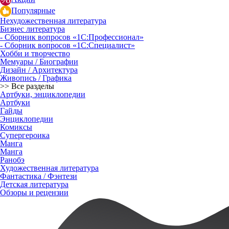
Популярные
Нехудожественная литература
Бизнес литература
- Сборник вопросов «1С:Профессионал»
- Сборник вопросов «1С:Специалист»
Хобби и творчество
Мемуары / Биографии
Дизайн / Архитектура
Живопись / Графика
>> Все разделы
Артбуки, энциклопедии
Артбуки
Гайды
Энциклопедии
Комиксы
Супергероика
Манга
Манга
Ранобэ
Художественная литература
Фантастика / Фэнтези
Детская литература
Обзоры и рецензии