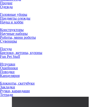
Прочие
Одежда
Головные уборы
Предметы одежды
Наука и хобби
Конструкторы
Научные наборы
Роботы, мини роботы
Сувениры
Посуда
Брелоки, жетоны, кулоны
Fun Pet Stuff
Игрушки
Ошейники
Поводки
Канцелярия
Блокноты, скетчбуки
Закладки
Ручки, карандаши
Тетради