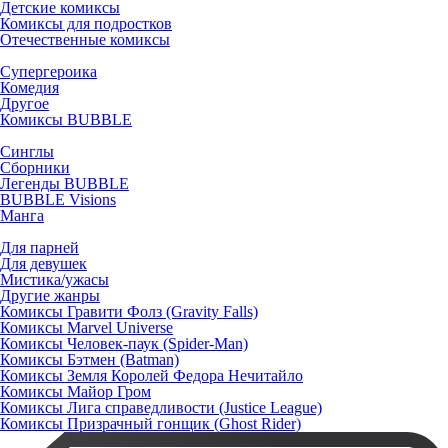
Детские комиксы
Комиксы для подростков
Отечественные комиксы
Супергероика
Комедия
Другое
Комиксы BUBBLE
Синглы
Сборники
Легенды BUBBLE
BUBBLE Visions
Манга
Для парней
Для девушек
Мистика/ужасы
Другие жанры
Комиксы Гравити Фолз (Gravity Falls)
Комиксы Marvel Universe
Комиксы Человек-паук (Spider-Man)
Комиксы Бэтмен (Batman)
Комиксы Земля Королей Федора Нечитайло
Комиксы Майор Гром
Комиксы Лига справедливости (Justice League)
Комиксы Призрачный гонщик (Ghost Rider)