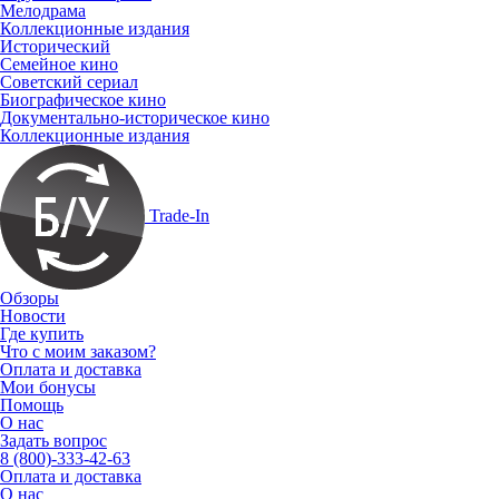
Мелодрама
Коллекционные издания
Исторический
Семейное кино
Советский сериал
Биографическое кино
Документально-историческое кино
Коллекционные издания
Trade-In
Обзоры
Новости
Где купить
Что с моим заказом?
Оплата и доставка
Мои бонусы
Помощь
О нас
Задать вопрос
8 (800)-333-42-63
Оплата и доставка
О нас