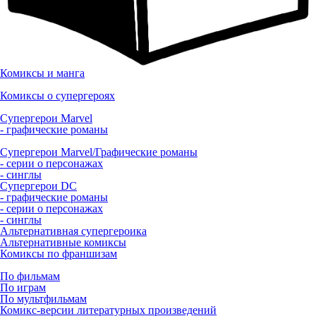
Комиксы и манга
Комиксы о супергероях
Супергерои Marvel
- графические романы
Супергерои Marvel/Графические романы
- серии о персонажах
- синглы
Супергерои DC
- графические романы
- серии о персонажах
- синглы
Альтернативная супергероика
Альтернативные комиксы
Комиксы по франшизам
По фильмам
По играм
По мультфильмам
Комикс-версии литературных произведений