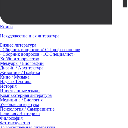
Книги
Нехудожественная литература
Бизнес литература
- Сборник вопросов «1С:Профессионал»
- Сборник вопросов «1С:Специалист»
Хобби и творчество
Мемуары / Биографии
Дизайн / Архитектура
Живопись / Графика
Кино / Музыка
Наука / Техника
История
Иностранные языки
Компьютерная литература
Медицина / Биология
Учебная литература
Психология / Саморазвитие
Религия / Эзотерика
Философия
Фотоискусство
Художественная литература