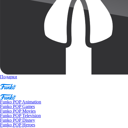
Подарки
Funko POP Animation
Funko POP Games
Funko POP Movies
Funko POP Television
Funko POP Disney
Funko POP Heroes