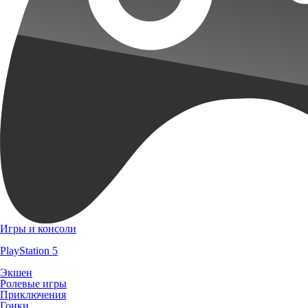
Игры и консоли
PlayStation 5
Экшен
Ролевые игры
Приключения
Гонки