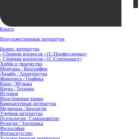
Книги
Нехудожественная литература
Бизнес литература
- Сборник вопросов «1С:Профессионал»
- Сборник вопросов «1С:Специалист»
Хобби и творчество
Мемуары / Биографии
Дизайн / Архитектура
Живопись / Графика
Кино / Музыка
Наука / Техника
История
Иностранные языки
Компьютерная литература
Медицина / Биология
Учебная литература
Психология / Саморазвитие
Религия / Эзотерика
Философия
Фотоискусство
Художественная литература