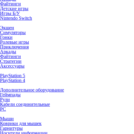
Файтинги
Детские игры
Игры Б/У
Nintendo Switch
Экшен
Симуляторы
Гонки
Ролевые игры
Приключения
Аркады
Файтинги
Стратегии
Аксессуары
PlayStation 5
PlayStation 4
Дополнительное оборудование
Геймпады
Рули
Кабели соединительные
PC
Мыши
Коврики для мышек
Гарнитуры
Носители информации