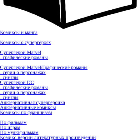
Комиксы и манга
Комиксы о супергероях
Супергерои Marvel
- графические романы
Супергерои Marvel/Графические романы
- серии о персонажах
- синглы
Супергерои DC
- графические романы
- серии о персонажах
- синглы
Альтернативная супергероика
Альтернативные комиксы
Комиксы по франшизам
По фильмам
По играм
По мультфильмам
Комикс-версии литературных произведений