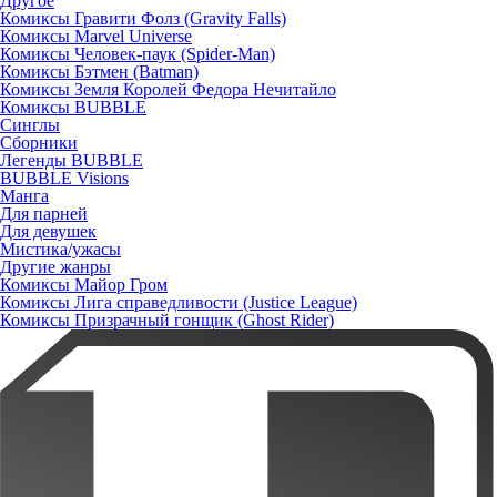
Другое
Комиксы Гравити Фолз (Gravity Falls)
Комиксы Marvel Universe
Комиксы Человек-паук (Spider-Man)
Комиксы Бэтмен (Batman)
Комиксы Земля Королей Федора Нечитайло
Комиксы BUBBLE
Синглы
Сборники
Легенды BUBBLE
BUBBLE Visions
Манга
Для парней
Для девушек
Мистика/ужасы
Другие жанры
Комиксы Майор Гром
Комиксы Лига справедливости (Justice League)
Комиксы Призрачный гонщик (Ghost Rider)