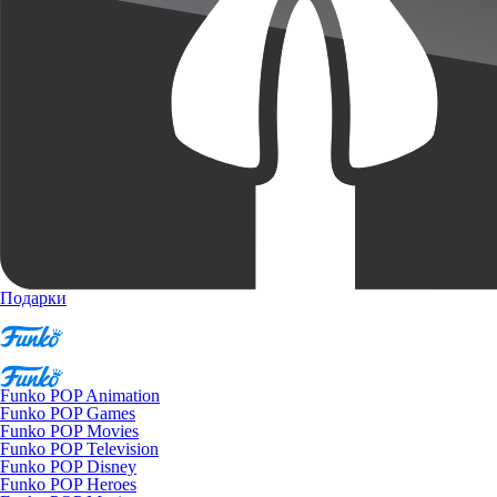
Подарки
Funko POP Animation
Funko POP Games
Funko POP Movies
Funko POP Television
Funko POP Disney
Funko POP Heroes