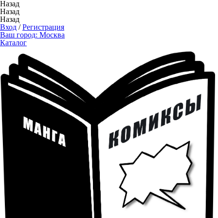
Назад
Назад
Назад
Вход
/
Регистрация
Ваш город:
Москва
Каталог