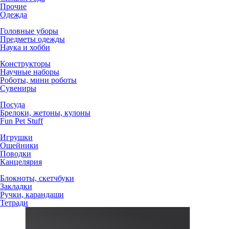
Прочие
Одежда
Головные уборы
Предметы одежды
Наука и хобби
Конструкторы
Научные наборы
Роботы, мини роботы
Сувениры
Посуда
Брелоки, жетоны, кулоны
Fun Pet Stuff
Игрушки
Ошейники
Поводки
Канцелярия
Блокноты, скетчбуки
Закладки
Ручки, карандаши
Тетради