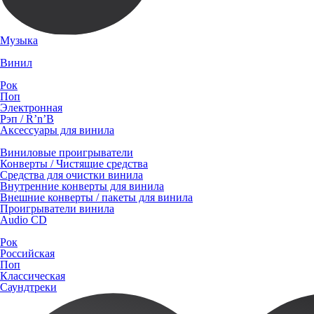
Музыка
Винил
Рок
Поп
Электронная
Рэп / R’n’B
Аксессуары для винила
Виниловые проигрыватели
Конверты / Чистящие средства
Средства для очистки винила
Внутренние конверты для винила
Внешние конверты / пакеты для винила
Проигрыватели винила
Audio CD
Рок
Российская
Поп
Классическая
Саундтреки