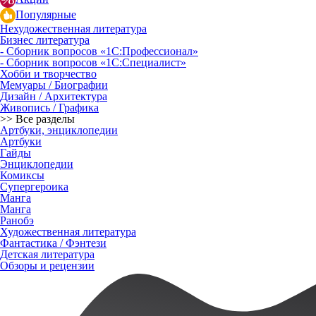
Популярные
Нехудожественная литература
Бизнес литература
- Сборник вопросов «1С:Профессионал»
- Сборник вопросов «1С:Специалист»
Хобби и творчество
Мемуары / Биографии
Дизайн / Архитектура
Живопись / Графика
>> Все разделы
Артбуки, энциклопедии
Артбуки
Гайды
Энциклопедии
Комиксы
Супергероика
Манга
Манга
Ранобэ
Художественная литература
Фантастика / Фэнтези
Детская литература
Обзоры и рецензии