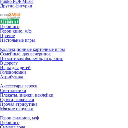
Funko POP Music
Другие фигурки
Герои игр
Герои кино, м/ф
Прочие
Настольные игры
Коллекционные карточные игры
Семейные, для вечеринок
По мотивам фильмов, игр, книг
В дорогу
Игры для детей
Головоломки
Атрибутика
Аксессуары героев
Светильники
Плакаты, значки, наклейки
Сумки, кошельки
Прочая атрибутика
Мягкие игрушки
Герои фильмов, м/ф
Герои игр
Символ года