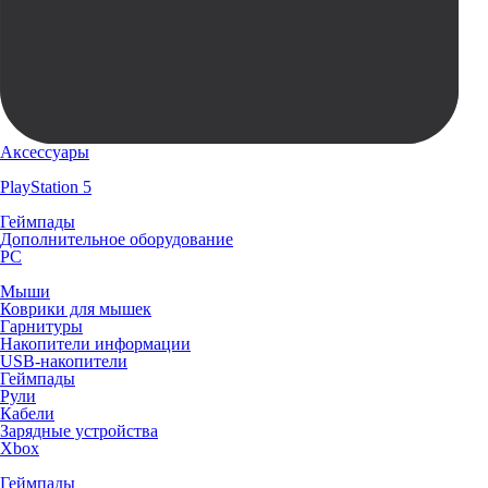
Аксессуары
PlayStation 5
Геймпады
Дополнительное оборудование
PC
Мыши
Коврики для мышек
Гарнитуры
Накопители информации
USB-накопители
Геймпады
Рули
Кабели
Зарядные устройства
Xbox
Геймпады