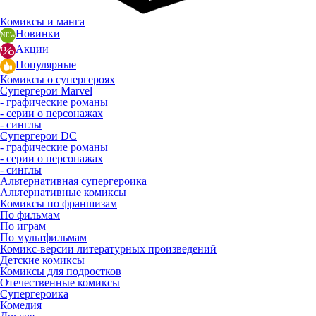
Комиксы и манга
Новинки
Акции
Популярные
Комиксы о супергероях
Супергерои Marvel
- графические романы
- серии о персонажах
- синглы
Супергерои DC
- графические романы
- серии о персонажах
- синглы
Альтернативная супергероика
Альтернативные комиксы
Комиксы по франшизам
По фильмам
По играм
По мультфильмам
Комикс-версии литературных произведений
Детские комиксы
Комиксы для подростков
Отечественные комиксы
Супергероика
Комедия