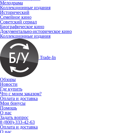
Мелодрама
Коллекционные издания
Исторический
Семейное кино
Советский сериал
Биографическое кино
Документально-историческое кино
Коллекционные издания
Trade-In
Обзоры
Новости
Где купить
Что с моим заказом?
Оплата и доставка
Мои бонусы
Помощь
О нас
Задать вопрос
8 (800)-333-42-63
Оплата и доставка
О нас