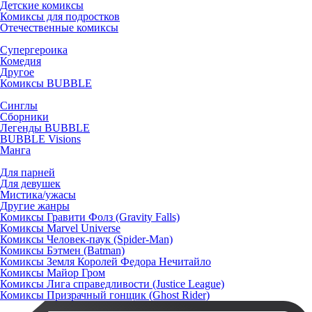
Детские комиксы
Комиксы для подростков
Отечественные комиксы
Супергероика
Комедия
Другое
Комиксы BUBBLE
Синглы
Сборники
Легенды BUBBLE
BUBBLE Visions
Манга
Для парней
Для девушек
Мистика/ужасы
Другие жанры
Комиксы Гравити Фолз (Gravity Falls)
Комиксы Marvel Universe
Комиксы Человек-паук (Spider-Man)
Комиксы Бэтмен (Batman)
Комиксы Земля Королей Федора Нечитайло
Комиксы Майор Гром
Комиксы Лига справедливости (Justice League)
Комиксы Призрачный гонщик (Ghost Rider)