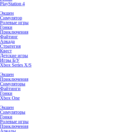
PlayStation 4
Экшен
Симулятор
Ролевые игры
Гонки
Приключения
Файтинг
Аркада
Стратегия
Квест
Детские игры
Игры Б/У
Xbox Series X/S
Экшен
Приключения
Симуляторы
Файтинги
Гонки
Xbox One
Экшен
Симуляторы
Гонки
Ролевые игры
Приключения
Аркады