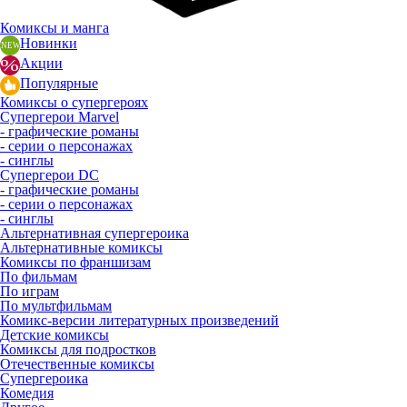
Комиксы и манга
Новинки
Акции
Популярные
Комиксы о супергероях
Супергерои Marvel
- графические романы
- серии о персонажах
- синглы
Супергерои DC
- графические романы
- серии о персонажах
- синглы
Альтернативная супергероика
Альтернативные комиксы
Комиксы по франшизам
По фильмам
По играм
По мультфильмам
Комикс-версии литературных произведений
Детские комиксы
Комиксы для подростков
Отечественные комиксы
Супергероика
Комедия