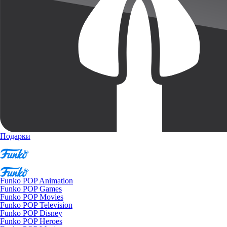
Подарки
Funko POP Animation
Funko POP Games
Funko POP Movies
Funko POP Television
Funko POP Disney
Funko POP Heroes