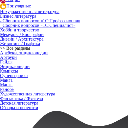
Популярные
Нехудожественная литература
Бизнес литература
- Сборник вопросов «1С:Профессионал»
- Сборник вопросов «1С:Специалист»
Хобби и творчество
Мемуары / Биографии
Дизайн / Архитектура
Живопись / Графика
>> Все разделы
Артбуки, энциклопедии
Артбуки
Гайды
Энциклопедии
Комиксы
Супергероика
Манга
Манга
Ранобэ
Художественная литература
Фантастика / Фэнтези
Детская литература
Обзоры и рецензии