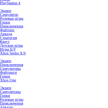
PlayStation 4
Экшен
Симулятор
Ролевые игры
Гонки
Приключения
Файтинг
Аркада
Стратегия
Квест
Детские игры
Игры Б/У
Xbox Series X/S
Экшен
Приключения
Симуляторы
Файтинги
Гонки
Xbox One
Экшен
Симуляторы
Гонки
Ролевые игры
Приключения
Аркады