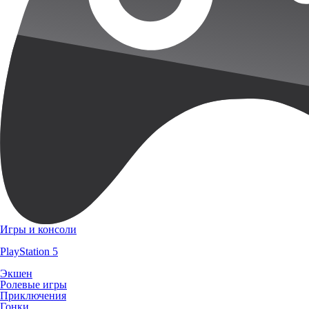
Игры и консоли
PlayStation 5
Экшен
Ролевые игры
Приключения
Гонки