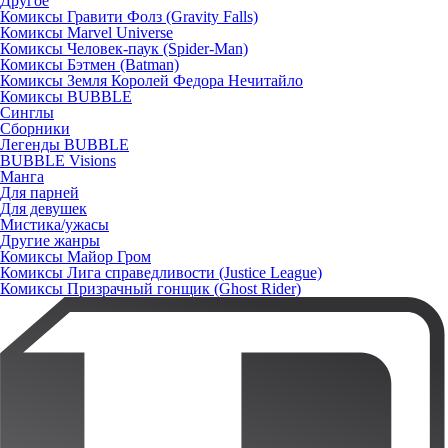
Другое
Комиксы Гравити Фолз (Gravity Falls)
Комиксы Marvel Universe
Комиксы Человек-паук (Spider-Man)
Комиксы Бэтмен (Batman)
Комиксы Земля Королей Федора Нечитайло
Комиксы BUBBLE
Синглы
Сборники
Легенды BUBBLE
BUBBLE Visions
Манга
Для парней
Для девушек
Мистика/ужасы
Другие жанры
Комиксы Майор Гром
Комиксы Лига справедливости (Justice League)
Комиксы Призрачный гонщик (Ghost Rider)