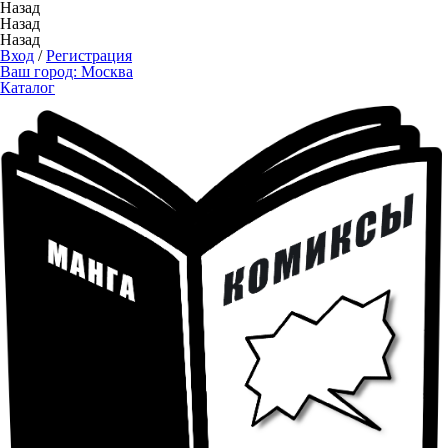
Назад
Назад
Назад
Вход
/
Регистрация
Ваш город:
Москва
Каталог