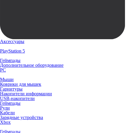
Аксессуары
PlayStation 5
Геймпады
Дополнительное оборудование
PC
Мыши
Коврики для мышек
Гарнитуры
Накопители информации
USB-накопители
Геймпады
Рули
Кабели
Зарядные устройства
Xbox
Геймпады