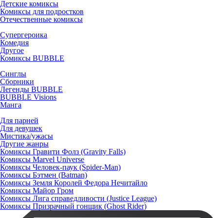
Детские комиксы
Комиксы для подростков
Отечественные комиксы
Супергероика
Комедия
Другое
Комиксы BUBBLE
Синглы
Сборники
Легенды BUBBLE
BUBBLE Visions
Манга
Для парней
Для девушек
Мистика/ужасы
Другие жанры
Комиксы Гравити Фолз (Gravity Falls)
Комиксы Marvel Universe
Комиксы Человек-паук (Spider-Man)
Комиксы Бэтмен (Batman)
Комиксы Земля Королей Федора Нечитайло
Комиксы Майор Гром
Комиксы Лига справедливости (Justice League)
Комиксы Призрачный гонщик (Ghost Rider)