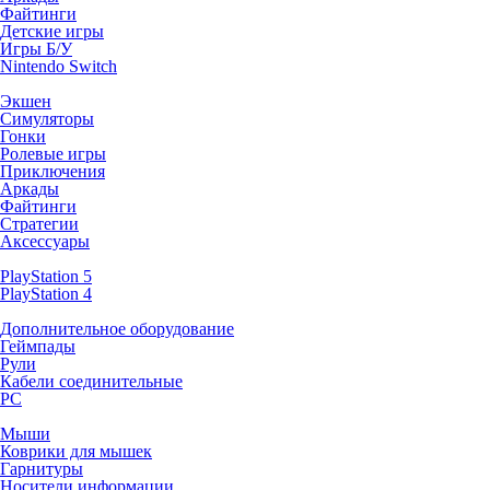
Файтинги
Детские игры
Игры Б/У
Nintendo Switch
Экшен
Симуляторы
Гонки
Ролевые игры
Приключения
Аркады
Файтинги
Стратегии
Аксессуары
PlayStation 5
PlayStation 4
Дополнительное оборудование
Геймпады
Рули
Кабели соединительные
PC
Мыши
Коврики для мышек
Гарнитуры
Носители информации