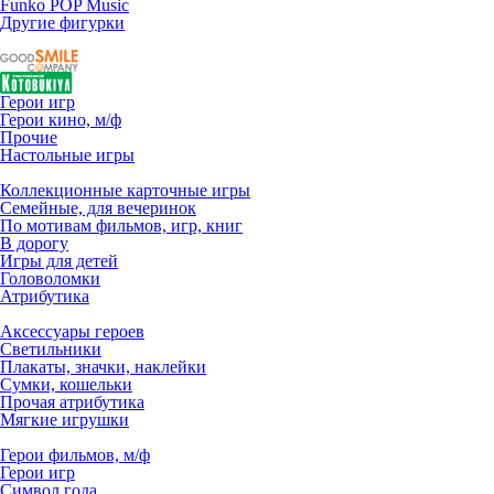
Funko POP Music
Другие фигурки
Герои игр
Герои кино, м/ф
Прочие
Настольные игры
Коллекционные карточные игры
Семейные, для вечеринок
По мотивам фильмов, игр, книг
В дорогу
Игры для детей
Головоломки
Атрибутика
Аксессуары героев
Светильники
Плакаты, значки, наклейки
Сумки, кошельки
Прочая атрибутика
Мягкие игрушки
Герои фильмов, м/ф
Герои игр
Символ года