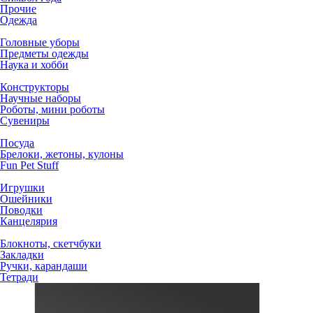
Прочие
Одежда
Головные уборы
Предметы одежды
Наука и хобби
Конструкторы
Научные наборы
Роботы, мини роботы
Сувениры
Посуда
Брелоки, жетоны, кулоны
Fun Pet Stuff
Игрушки
Ошейники
Поводки
Канцелярия
Блокноты, скетчбуки
Закладки
Ручки, карандаши
Тетради