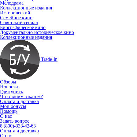
Мелодрама
Коллекционные издания
Исторический
Семейное кино
Советский сериал
Биографическое кино
Документально-историческое кино
Коллекционные издания
Trade-In
Обзоры
Новости
Где купить
Что с моим заказом?
Оплата и доставка
Мои бонусы
Помощь
О нас
Задать вопрос
8 (800)-333-42-63
Оплата и доставка
О нас