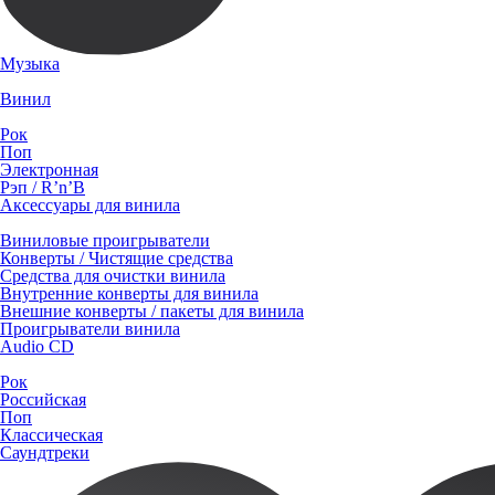
Музыка
Винил
Рок
Поп
Электронная
Рэп / R’n’B
Аксессуары для винила
Виниловые проигрыватели
Конверты / Чистящие средства
Средства для очистки винила
Внутренние конверты для винила
Внешние конверты / пакеты для винила
Проигрыватели винила
Audio CD
Рок
Российская
Поп
Классическая
Саундтреки