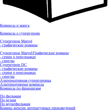
Комиксы и манга
Комиксы о супергероях
Супергерои Marvel
- графические романы
Супергерои Marvel/Графические романы
- серии о персонажах
- синглы
Супергерои DC
- графические романы
- серии о персонажах
- синглы
Альтернативная супергероика
Альтернативные комиксы
Комиксы по франшизам
По фильмам
По играм
По мультфильмам
Комикс-версии литературных произведений