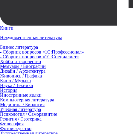
Книги
Нехудожественная литература
Бизнес литература
- Сборник вопросов «1С:Профессионал»
- Сборник вопросов «1С:Специалист»
Хобби и творчество
Мемуары / Биографии
Дизайн / Архитектура
Живопись / Графика
Кино / Музыка
Наука / Техника
История
Иностранные языки
Компьютерная литература
Медицина / Биология
Учебная литература
Психология / Саморазвитие
Религия / Эзотерика
Философия
Фотоискусство
Художественная литература