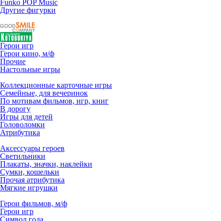
Funko POP Music
Другие фигурки
Герои игр
Герои кино, м/ф
Прочие
Настольные игры
Коллекционные карточные игры
Семейные, для вечеринок
По мотивам фильмов, игр, книг
В дорогу
Игры для детей
Головоломки
Атрибутика
Аксессуары героев
Светильники
Плакаты, значки, наклейки
Сумки, кошельки
Прочая атрибутика
Мягкие игрушки
Герои фильмов, м/ф
Герои игр
Символ года