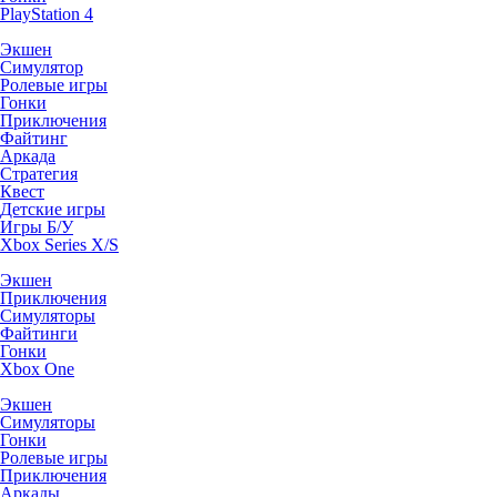
PlayStation 4
Экшен
Симулятор
Ролевые игры
Гонки
Приключения
Файтинг
Аркада
Стратегия
Квест
Детские игры
Игры Б/У
Xbox Series X/S
Экшен
Приключения
Симуляторы
Файтинги
Гонки
Xbox One
Экшен
Симуляторы
Гонки
Ролевые игры
Приключения
Аркады