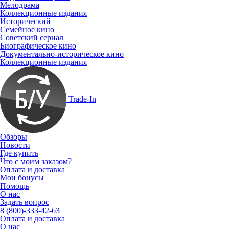
Мелодрама
Коллекционные издания
Исторический
Семейное кино
Советский сериал
Биографическое кино
Документально-историческое кино
Коллекционные издания
Trade-In
Обзоры
Новости
Где купить
Что с моим заказом?
Оплата и доставка
Мои бонусы
Помощь
О нас
Задать вопрос
8 (800)-333-42-63
Оплата и доставка
О нас