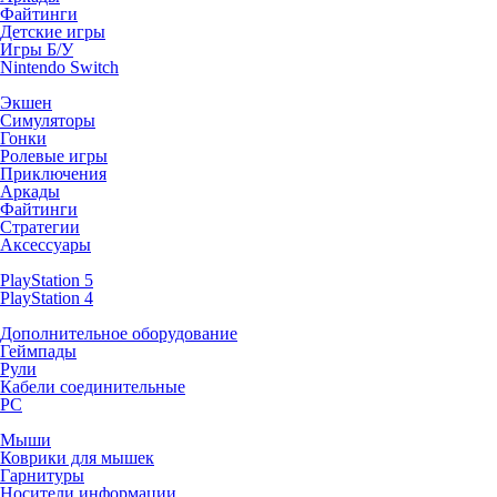
Файтинги
Детские игры
Игры Б/У
Nintendo Switch
Экшен
Симуляторы
Гонки
Ролевые игры
Приключения
Аркады
Файтинги
Стратегии
Аксессуары
PlayStation 5
PlayStation 4
Дополнительное оборудование
Геймпады
Рули
Кабели соединительные
PC
Мыши
Коврики для мышек
Гарнитуры
Носители информации