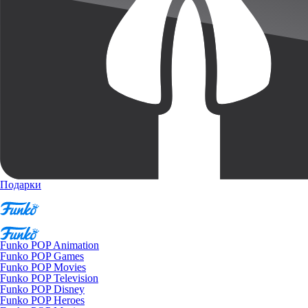
Подарки
Funko POP Animation
Funko POP Games
Funko POP Movies
Funko POP Television
Funko POP Disney
Funko POP Heroes