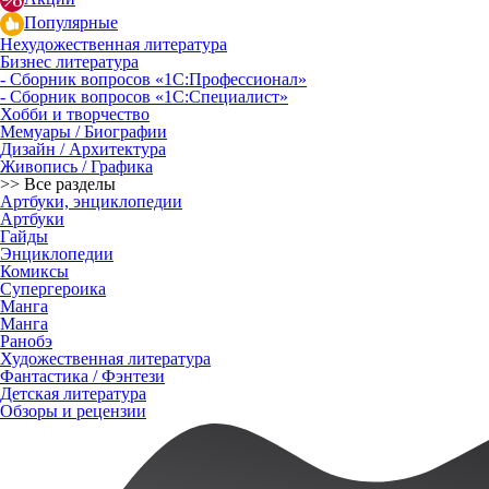
Популярные
Нехудожественная литература
Бизнес литература
- Сборник вопросов «1С:Профессионал»
- Сборник вопросов «1С:Специалист»
Хобби и творчество
Мемуары / Биографии
Дизайн / Архитектура
Живопись / Графика
>> Все разделы
Артбуки, энциклопедии
Артбуки
Гайды
Энциклопедии
Комиксы
Супергероика
Манга
Манга
Ранобэ
Художественная литература
Фантастика / Фэнтези
Детская литература
Обзоры и рецензии