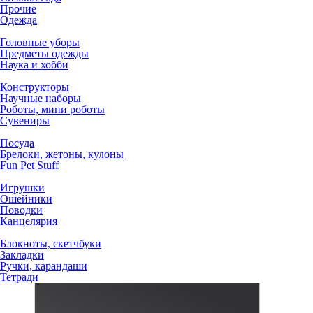
Прочие
Одежда
Головные уборы
Предметы одежды
Наука и хобби
Конструкторы
Научные наборы
Роботы, мини роботы
Сувениры
Посуда
Брелоки, жетоны, кулоны
Fun Pet Stuff
Игрушки
Ошейники
Поводки
Канцелярия
Блокноты, скетчбуки
Закладки
Ручки, карандаши
Тетради