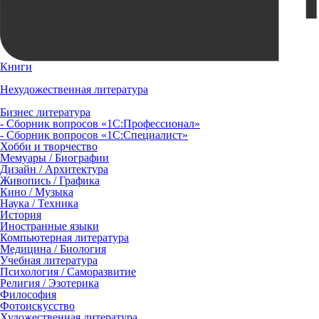
Книги
Нехудожественная литература
Бизнес литература
- Сборник вопросов «1С:Профессионал»
- Сборник вопросов «1С:Специалист»
Хобби и творчество
Мемуары / Биографии
Дизайн / Архитектура
Живопись / Графика
Кино / Музыка
Наука / Техника
История
Иностранные языки
Компьютерная литература
Медицина / Биология
Учебная литература
Психология / Саморазвитие
Религия / Эзотерика
Философия
Фотоискусство
Художественная литература