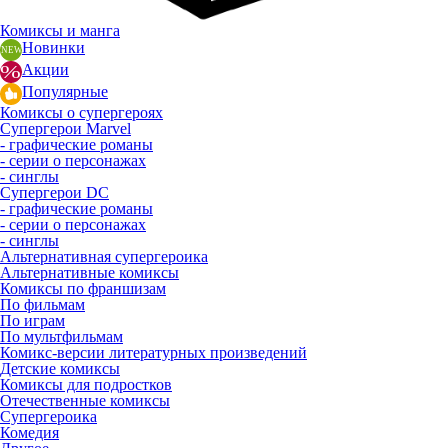
Комиксы и манга
Новинки
Акции
Популярные
Комиксы о супергероях
Супергерои Marvel
- графические романы
- серии о персонажах
- синглы
Супергерои DC
- графические романы
- серии о персонажах
- синглы
Альтернативная супергероика
Альтернативные комиксы
Комиксы по франшизам
По фильмам
По играм
По мультфильмам
Комикс-версии литературных произведений
Детские комиксы
Комиксы для подростков
Отечественные комиксы
Супергероика
Комедия