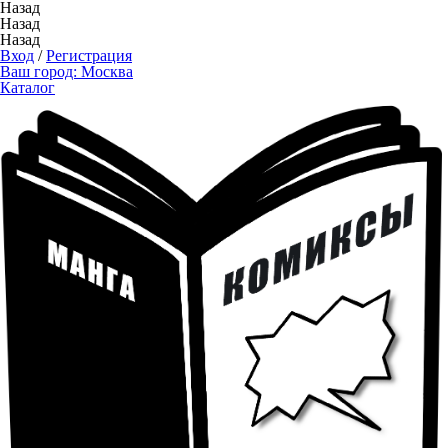
Назад
Назад
Назад
Вход
/
Регистрация
Ваш город:
Москва
Каталог