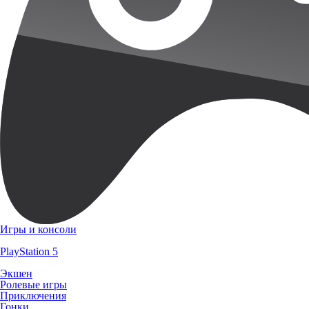
Игры и консоли
PlayStation 5
Экшен
Ролевые игры
Приключения
Гонки