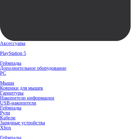
Аксессуары
PlayStation 5
Геймпады
Дополнительное оборудование
PC
Мыши
Коврики для мышек
Гарнитуры
Накопители информации
USB-накопители
Геймпады
Рули
Кабели
Зарядные устройства
Xbox
Геймпады