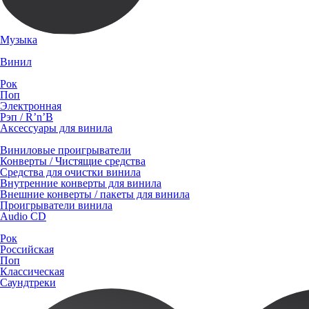
Музыка
Винил
Рок
Поп
Электронная
Рэп / R’n’B
Аксессуары для винила
Виниловые проигрыватели
Конверты / Чистящие средства
Средства для очистки винила
Внутренние конверты для винила
Внешние конверты / пакеты для винила
Проигрыватели винила
Audio CD
Рок
Российская
Поп
Классическая
Саундтреки