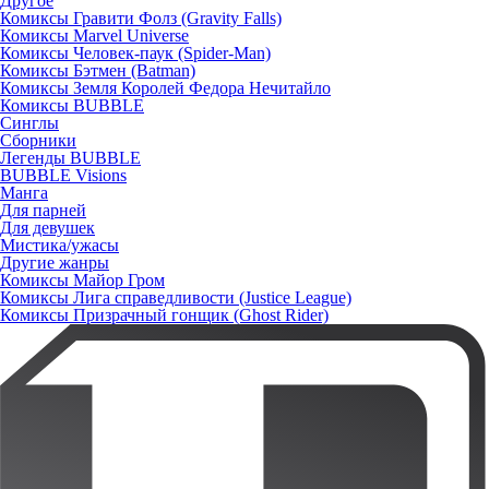
Другое
Комиксы Гравити Фолз (Gravity Falls)
Комиксы Marvel Universe
Комиксы Человек-паук (Spider-Man)
Комиксы Бэтмен (Batman)
Комиксы Земля Королей Федора Нечитайло
Комиксы BUBBLE
Синглы
Сборники
Легенды BUBBLE
BUBBLE Visions
Манга
Для парней
Для девушек
Мистика/ужасы
Другие жанры
Комиксы Майор Гром
Комиксы Лига справедливости (Justice League)
Комиксы Призрачный гонщик (Ghost Rider)