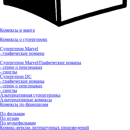
Комиксы и манга
Комиксы о супергероях
Супергерои Marvel
- графические романы
Супергерои Marvel/Графические романы
- серии о персонажах
- синглы
Супергерои DC
- графические романы
- серии о персонажах
- синглы
Альтернативная супергероика
Альтернативные комиксы
Комиксы по франшизам
По фильмам
По играм
По мультфильмам
Комикс-версии литературных произведений