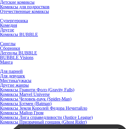
Детские комиксы
Комиксы для подростков
Отечественные комиксы
Супергероика
Комедия
Другое
Комиксы BUBBLE
Синглы
Сборники
Легенды BUBBLE
BUBBLE Visions
Манга
Для парней
Для девушек
Мистика/ужасы
Другие жанры
Комиксы Гравити Фолз (Gravity Falls)
Комиксы Marvel Universe
Комиксы Человек-паук (Spider-Man)
Комиксы Бэтмен (Batman)
Комиксы Земля Королей Федора Нечитайло
Комиксы Майор Гром
Комиксы Лига справедливости (Justice League)
Комиксы Призрачный гонщик (Ghost Rider)