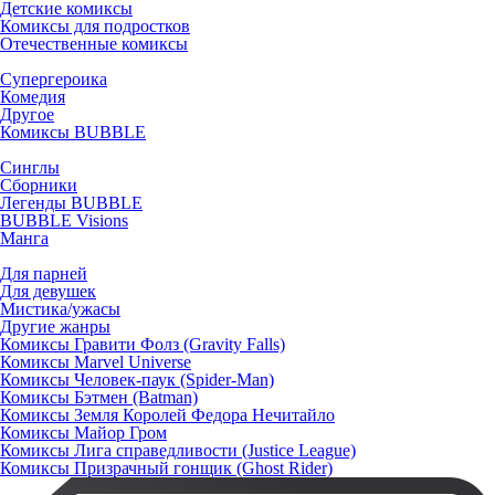
Детские комиксы
Комиксы для подростков
Отечественные комиксы
Супергероика
Комедия
Другое
Комиксы BUBBLE
Синглы
Сборники
Легенды BUBBLE
BUBBLE Visions
Манга
Для парней
Для девушек
Мистика/ужасы
Другие жанры
Комиксы Гравити Фолз (Gravity Falls)
Комиксы Marvel Universe
Комиксы Человек-паук (Spider-Man)
Комиксы Бэтмен (Batman)
Комиксы Земля Королей Федора Нечитайло
Комиксы Майор Гром
Комиксы Лига справедливости (Justice League)
Комиксы Призрачный гонщик (Ghost Rider)