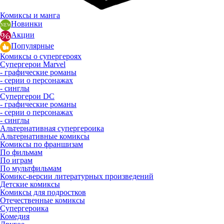
Комиксы и манга
Новинки
Акции
Популярные
Комиксы о супергероях
Супергерои Marvel
- графические романы
- серии о персонажах
- синглы
Супергерои DC
- графические романы
- серии о персонажах
- синглы
Альтернативная супергероика
Альтернативные комиксы
Комиксы по франшизам
По фильмам
По играм
По мультфильмам
Комикс-версии литературных произведений
Детские комиксы
Комиксы для подростков
Отечественные комиксы
Супергероика
Комедия