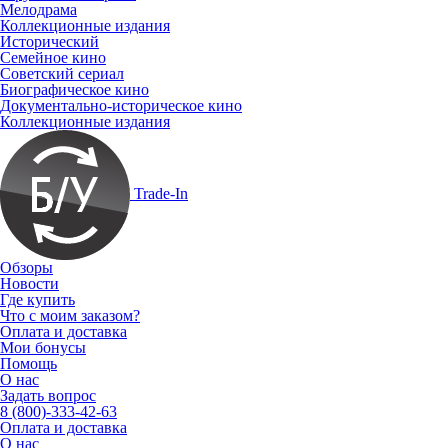
Мелодрама
Коллекционные издания
Исторический
Семейное кино
Советский сериал
Биографическое кино
Документально-историческое кино
Коллекционные издания
Trade-In
Обзоры
Новости
Где купить
Что с моим заказом?
Оплата и доставка
Мои бонусы
Помощь
О нас
Задать вопрос
8 (800)-333-42-63
Оплата и доставка
О нас