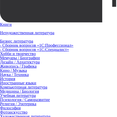
Книги
Нехудожественная литература
Бизнес литература
- Сборник вопросов «1С:Профессионал»
- Сборник вопросов «1С:Специалист»
Хобби и творчество
Мемуары / Биографии
Дизайн / Архитектура
Живопись / Графика
Кино / Музыка
Наука / Техника
История
Иностранные языки
Компьютерная литература
Медицина / Биология
Учебная литература
Психология / Саморазвитие
Религия / Эзотерика
Философия
Фотоискусство
Художественная литература