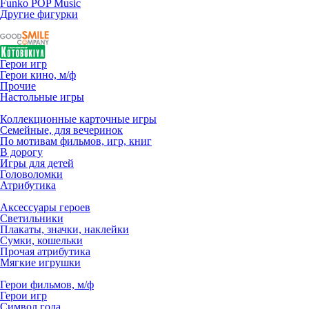
Funko POP Music
Другие фигурки
Герои игр
Герои кино, м/ф
Прочие
Настольные игры
Коллекционные карточные игры
Семейные, для вечеринок
По мотивам фильмов, игр, книг
В дорогу
Игры для детей
Головоломки
Атрибутика
Аксессуары героев
Светильники
Плакаты, значки, наклейки
Сумки, кошельки
Прочая атрибутика
Мягкие игрушки
Герои фильмов, м/ф
Герои игр
Символ года