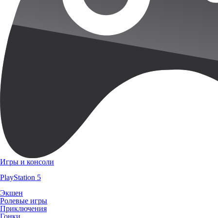
Игры и консоли
PlayStation 5
Экшен
Ролевые игры
Приключения
Гонки