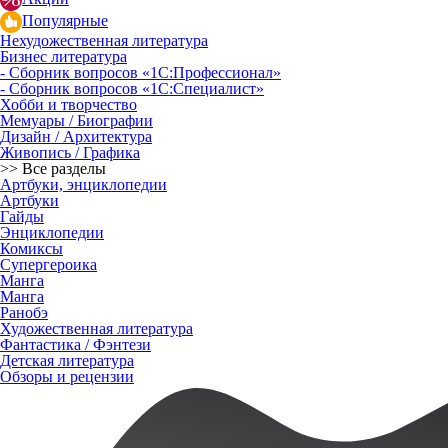
Популярные
Нехудожественная литература
Бизнес литература
- Сборник вопросов «1С:Профессионал»
- Сборник вопросов «1С:Специалист»
Хобби и творчество
Мемуары / Биографии
Дизайн / Архитектура
Живопись / Графика
>> Все разделы
Артбуки, энциклопедии
Артбуки
Гайды
Энциклопедии
Комиксы
Супергероика
Манга
Манга
Ранобэ
Художественная литература
Фантастика / Фэнтези
Детская литература
Обзоры и рецензии