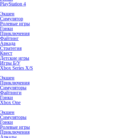
PlayStation 4
Экшен
Симулятор
Ролевые игры
Гонки
Приключения
Файтинг
Аркада
Стратегия
Квест
Детские игры
Игры Б/У
Xbox Series X/S
Экшен
Приключения
Симуляторы
Файтинги
Гонки
Xbox One
Экшен
Симуляторы
Гонки
Ролевые игры
Приключения
Аркады