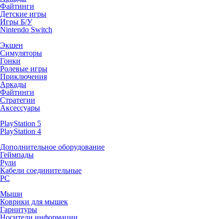
Файтинги
Детские игры
Игры Б/У
Nintendo Switch
Экшен
Симуляторы
Гонки
Ролевые игры
Приключения
Аркады
Файтинги
Стратегии
Аксессуары
PlayStation 5
PlayStation 4
Дополнительное оборудование
Геймпады
Рули
Кабели соединительные
PC
Мыши
Коврики для мышек
Гарнитуры
Носители информации