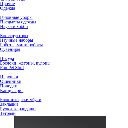
Прочие
Одежда
Головные уборы
Предметы одежды
Наука и хобби
Конструкторы
Научные наборы
Роботы, мини роботы
Сувениры
Посуда
Брелоки, жетоны, кулоны
Fun Pet Stuff
Игрушки
Ошейники
Поводки
Канцелярия
Блокноты, скетчбуки
Закладки
Ручки, карандаши
Тетради