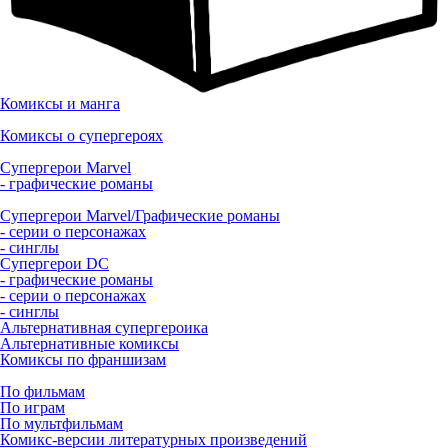
Комиксы и манга
Комиксы о супергероях
Супергерои Marvel
- графические романы
Супергерои Marvel/Графические романы
- серии о персонажах
- синглы
Супергерои DC
- графические романы
- серии о персонажах
- синглы
Альтернативная супергероика
Альтернативные комиксы
Комиксы по франшизам
По фильмам
По играм
По мультфильмам
Комикс-версии литературных произведений