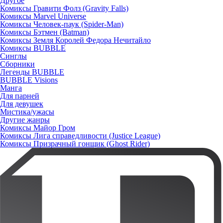
Другое
Комиксы Гравити Фолз (Gravity Falls)
Комиксы Marvel Universe
Комиксы Человек-паук (Spider-Man)
Комиксы Бэтмен (Batman)
Комиксы Земля Королей Федора Нечитайло
Комиксы BUBBLE
Синглы
Сборники
Легенды BUBBLE
BUBBLE Visions
Манга
Для парней
Для девушек
Мистика/ужасы
Другие жанры
Комиксы Майор Гром
Комиксы Лига справедливости (Justice League)
Комиксы Призрачный гонщик (Ghost Rider)