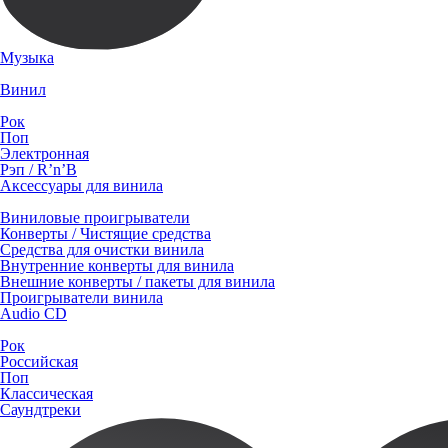
Музыка
Винил
Рок
Поп
Электронная
Рэп / R’n’B
Аксессуары для винила
Виниловые проигрыватели
Конверты / Чистящие средства
Средства для очистки винила
Внутренние конверты для винила
Внешние конверты / пакеты для винила
Проигрыватели винила
Audio CD
Рок
Российская
Поп
Классическая
Саундтреки