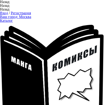
Назад
Назад
Назад
Вход
/
Регистрация
Ваш город:
Москва
Каталог