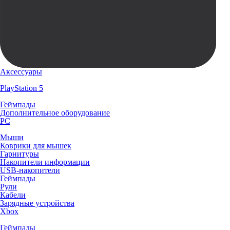
Аксессуары
PlayStation 5
Геймпады
Дополнительное оборудование
PC
Мыши
Коврики для мышек
Гарнитуры
Накопители информации
USB-накопители
Геймпады
Рули
Кабели
Зарядные устройства
Xbox
Геймпады