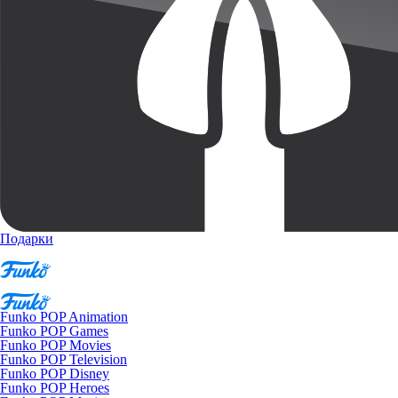
Подарки
Funko POP Animation
Funko POP Games
Funko POP Movies
Funko POP Television
Funko POP Disney
Funko POP Heroes