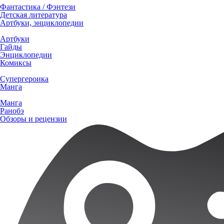
Фантастика / Фэнтези
Детская литература
Артбуки, энциклопедии
Артбуки
Гайды
Энциклопедии
Комиксы
Супергероика
Манга
Манга
Ранобэ
Обзоры и рецензии