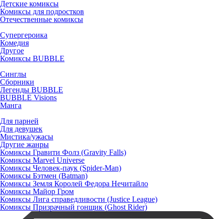
Детские комиксы
Комиксы для подростков
Отечественные комиксы
Супергероика
Комедия
Другое
Комиксы BUBBLE
Синглы
Сборники
Легенды BUBBLE
BUBBLE Visions
Манга
Для парней
Для девушек
Мистика/ужасы
Другие жанры
Комиксы Гравити Фолз (Gravity Falls)
Комиксы Marvel Universe
Комиксы Человек-паук (Spider-Man)
Комиксы Бэтмен (Batman)
Комиксы Земля Королей Федора Нечитайло
Комиксы Майор Гром
Комиксы Лига справедливости (Justice League)
Комиксы Призрачный гонщик (Ghost Rider)