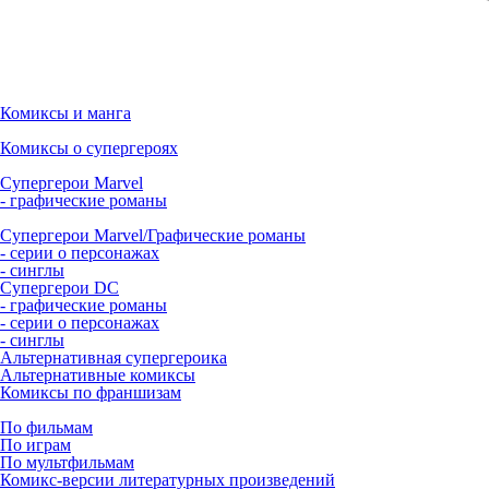
Комиксы и манга
Комиксы о супергероях
Супергерои Marvel
- графические романы
Супергерои Marvel/Графические романы
- серии о персонажах
- синглы
Супергерои DC
- графические романы
- серии о персонажах
- синглы
Альтернативная супергероика
Альтернативные комиксы
Комиксы по франшизам
По фильмам
По играм
По мультфильмам
Комикс-версии литературных произведений