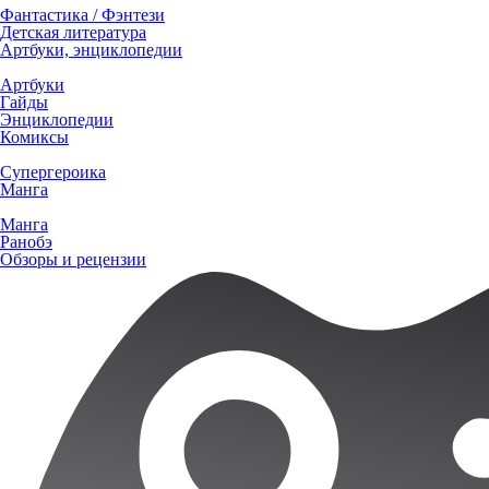
Фантастика / Фэнтези
Детская литература
Артбуки, энциклопедии
Артбуки
Гайды
Энциклопедии
Комиксы
Супергероика
Манга
Манга
Ранобэ
Обзоры и рецензии