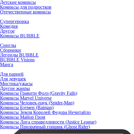
Детские комиксы
Комиксы для подростков
Отечественные комиксы
Супергероика
Комедия
Другое
Комиксы BUBBLE
Синглы
Сборники
Легенды BUBBLE
BUBBLE Visions
Манга
Для парней
Для девушек
Мистика/ужасы
Другие жанры
Комиксы Гравити Фолз (Gravity Falls)
Комиксы Marvel Universe
Комиксы Человек-паук (Spider-Man)
Комиксы Бэтмен (Batman)
Комиксы Земля Королей Федора Нечитайло
Комиксы Майор Гром
Комиксы Лига справедливости (Justice League)
Комиксы Призрачный гонщик (Ghost Rider)