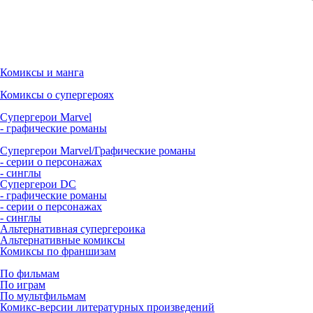
Комиксы и манга
Комиксы о супергероях
Супергерои Marvel
- графические романы
Супергерои Marvel/Графические романы
- серии о персонажах
- синглы
Супергерои DC
- графические романы
- серии о персонажах
- синглы
Альтернативная супергероика
Альтернативные комиксы
Комиксы по франшизам
По фильмам
По играм
По мультфильмам
Комикс-версии литературных произведений