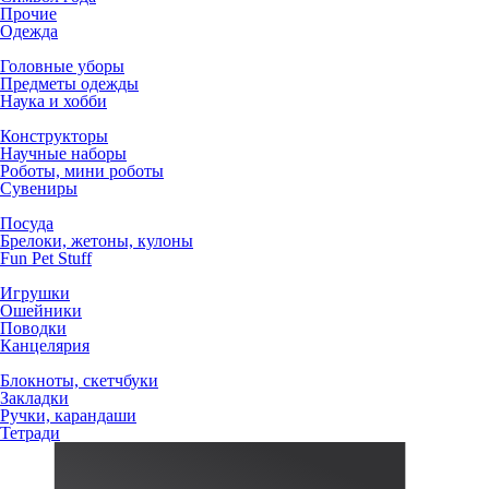
Прочие
Одежда
Головные уборы
Предметы одежды
Наука и хобби
Конструкторы
Научные наборы
Роботы, мини роботы
Сувениры
Посуда
Брелоки, жетоны, кулоны
Fun Pet Stuff
Игрушки
Ошейники
Поводки
Канцелярия
Блокноты, скетчбуки
Закладки
Ручки, карандаши
Тетради