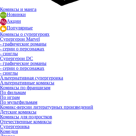
Комиксы и манга
Новинки
Акции
Популярные
Комиксы о супергероях
Супергерои Marvel
- графические романы
- серии о персонажах
- синглы
Супергерои DC
- графические романы
- серии о персонажах
- синглы
Альтернативная супергероика
Альтернативные комиксы
Комиксы по франшизам
По фильмам
По играм
По мультфильмам
Комикс-версии литературных произведений
Детские комиксы
Комиксы для подростков
Отечественные комиксы
Супергероика
Комедия