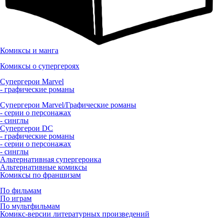
Комиксы и манга
Комиксы о супергероях
Супергерои Marvel
- графические романы
Супергерои Marvel/Графические романы
- серии о персонажах
- синглы
Супергерои DC
- графические романы
- серии о персонажах
- синглы
Альтернативная супергероика
Альтернативные комиксы
Комиксы по франшизам
По фильмам
По играм
По мультфильмам
Комикс-версии литературных произведений