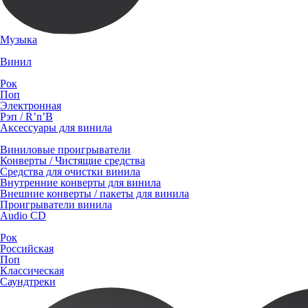
Музыка
Винил
Рок
Поп
Электронная
Рэп / R’n’B
Аксессуары для винила
Виниловые проигрыватели
Конверты / Чистящие средства
Средства для очистки винила
Внутренние конверты для винила
Внешние конверты / пакеты для винила
Проигрыватели винила
Audio CD
Рок
Российская
Поп
Классическая
Саундтреки