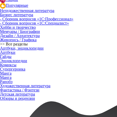
Популярные
Нехудожественная литература
Бизнес литература
- Сборник вопросов «1С:Профессионал»
- Сборник вопросов «1С:Специалист»
Хобби и творчество
Мемуары / Биографии
Дизайн / Архитектура
Живопись / Графика
>> Все разделы
Артбуки, энциклопедии
Артбуки
Гайды
Энциклопедии
Комиксы
Супергероика
Манга
Манга
Ранобэ
Художественная литература
Фантастика / Фэнтези
Детская литература
Обзоры и рецензии