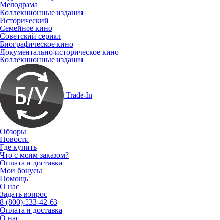
Мелодрама
Коллекционные издания
Исторический
Семейное кино
Советский сериал
Биографическое кино
Документально-историческое кино
Коллекционные издания
Trade-In
Обзоры
Новости
Где купить
Что с моим заказом?
Оплата и доставка
Мои бонусы
Помощь
О нас
Задать вопрос
8 (800)-333-42-63
Оплата и доставка
О нас