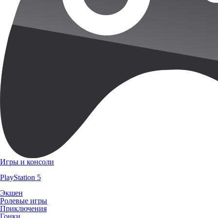
Игры и консоли
PlayStation 5
Экшен
Ролевые игры
Приключения
Гонки