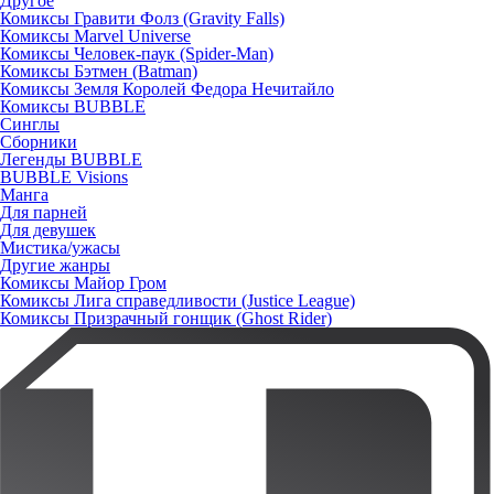
Другое
Комиксы Гравити Фолз (Gravity Falls)
Комиксы Marvel Universe
Комиксы Человек-паук (Spider-Man)
Комиксы Бэтмен (Batman)
Комиксы Земля Королей Федора Нечитайло
Комиксы BUBBLE
Синглы
Сборники
Легенды BUBBLE
BUBBLE Visions
Манга
Для парней
Для девушек
Мистика/ужасы
Другие жанры
Комиксы Майор Гром
Комиксы Лига справедливости (Justice League)
Комиксы Призрачный гонщик (Ghost Rider)