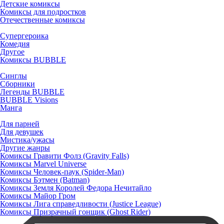
Детские комиксы
Комиксы для подростков
Отечественные комиксы
Супергероика
Комедия
Другое
Комиксы BUBBLE
Синглы
Сборники
Легенды BUBBLE
BUBBLE Visions
Манга
Для парней
Для девушек
Мистика/ужасы
Другие жанры
Комиксы Гравити Фолз (Gravity Falls)
Комиксы Marvel Universe
Комиксы Человек-паук (Spider-Man)
Комиксы Бэтмен (Batman)
Комиксы Земля Королей Федора Нечитайло
Комиксы Майор Гром
Комиксы Лига справедливости (Justice League)
Комиксы Призрачный гонщик (Ghost Rider)