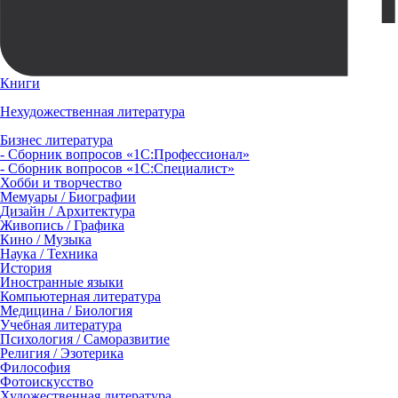
Книги
Нехудожественная литература
Бизнес литература
- Сборник вопросов «1С:Профессионал»
- Сборник вопросов «1С:Специалист»
Хобби и творчество
Мемуары / Биографии
Дизайн / Архитектура
Живопись / Графика
Кино / Музыка
Наука / Техника
История
Иностранные языки
Компьютерная литература
Медицина / Биология
Учебная литература
Психология / Саморазвитие
Религия / Эзотерика
Философия
Фотоискусство
Художественная литература