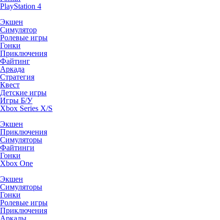
PlayStation 4
Экшен
Симулятор
Ролевые игры
Гонки
Приключения
Файтинг
Аркада
Стратегия
Квест
Детские игры
Игры Б/У
Xbox Series X/S
Экшен
Приключения
Симуляторы
Файтинги
Гонки
Xbox One
Экшен
Симуляторы
Гонки
Ролевые игры
Приключения
Аркады