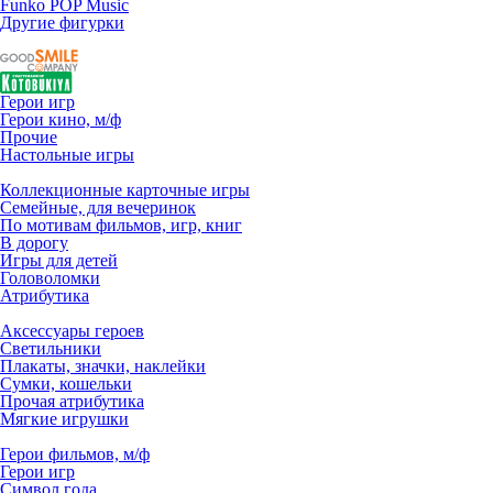
Funko POP Music
Другие фигурки
Герои игр
Герои кино, м/ф
Прочие
Настольные игры
Коллекционные карточные игры
Семейные, для вечеринок
По мотивам фильмов, игр, книг
В дорогу
Игры для детей
Головоломки
Атрибутика
Аксессуары героев
Светильники
Плакаты, значки, наклейки
Сумки, кошельки
Прочая атрибутика
Мягкие игрушки
Герои фильмов, м/ф
Герои игр
Символ года