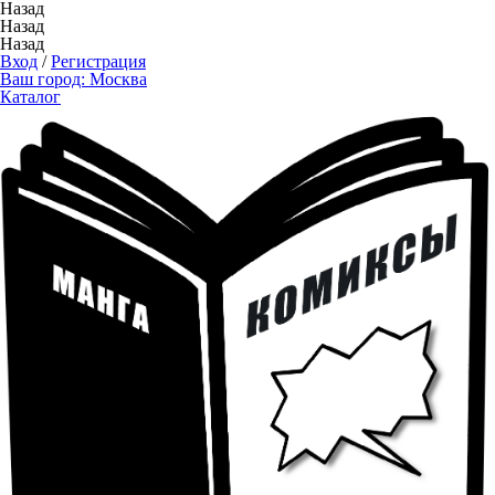
Назад
Назад
Назад
Вход
/
Регистрация
Ваш город:
Москва
Каталог