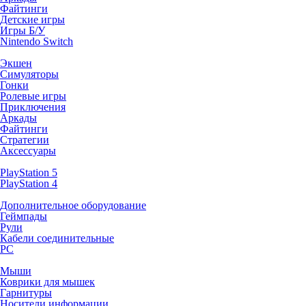
Файтинги
Детские игры
Игры Б/У
Nintendo Switch
Экшен
Симуляторы
Гонки
Ролевые игры
Приключения
Аркады
Файтинги
Стратегии
Аксессуары
PlayStation 5
PlayStation 4
Дополнительное оборудование
Геймпады
Рули
Кабели соединительные
PC
Мыши
Коврики для мышек
Гарнитуры
Носители информации