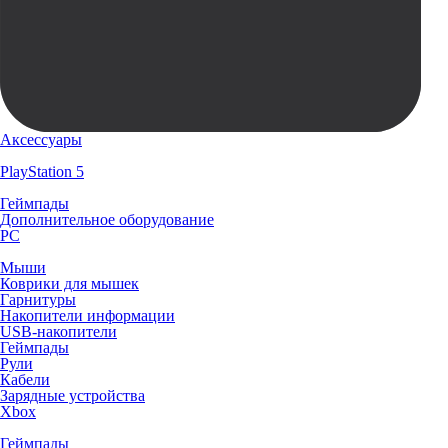
Аксессуары
PlayStation 5
Геймпады
Дополнительное оборудование
PC
Мыши
Коврики для мышек
Гарнитуры
Накопители информации
USB-накопители
Геймпады
Рули
Кабели
Зарядные устройства
Xbox
Геймпады