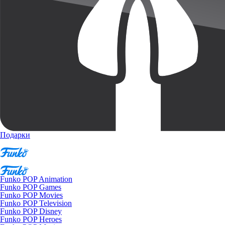
Подарки
Funko POP Animation
Funko POP Games
Funko POP Movies
Funko POP Television
Funko POP Disney
Funko POP Heroes