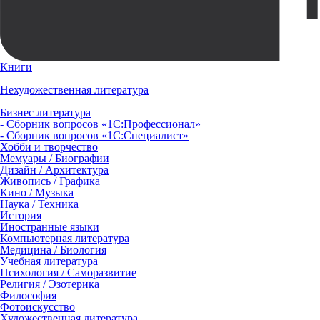
Книги
Нехудожественная литература
Бизнес литература
- Сборник вопросов «1С:Профессионал»
- Сборник вопросов «1С:Специалист»
Хобби и творчество
Мемуары / Биографии
Дизайн / Архитектура
Живопись / Графика
Кино / Музыка
Наука / Техника
История
Иностранные языки
Компьютерная литература
Медицина / Биология
Учебная литература
Психология / Саморазвитие
Религия / Эзотерика
Философия
Фотоискусство
Художественная литература