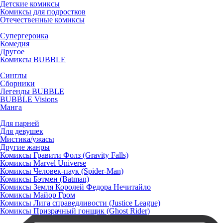
Детские комиксы
Комиксы для подростков
Отечественные комиксы
Супергероика
Комедия
Другое
Комиксы BUBBLE
Синглы
Сборники
Легенды BUBBLE
BUBBLE Visions
Манга
Для парней
Для девушек
Мистика/ужасы
Другие жанры
Комиксы Гравити Фолз (Gravity Falls)
Комиксы Marvel Universe
Комиксы Человек-паук (Spider-Man)
Комиксы Бэтмен (Batman)
Комиксы Земля Королей Федора Нечитайло
Комиксы Майор Гром
Комиксы Лига справедливости (Justice League)
Комиксы Призрачный гонщик (Ghost Rider)