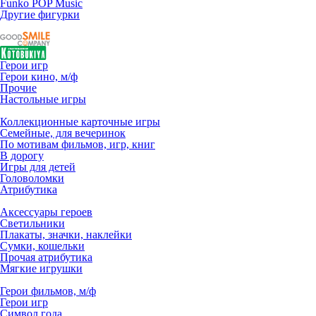
Funko POP Music
Другие фигурки
Герои игр
Герои кино, м/ф
Прочие
Настольные игры
Коллекционные карточные игры
Семейные, для вечеринок
По мотивам фильмов, игр, книг
В дорогу
Игры для детей
Головоломки
Атрибутика
Аксессуары героев
Светильники
Плакаты, значки, наклейки
Сумки, кошельки
Прочая атрибутика
Мягкие игрушки
Герои фильмов, м/ф
Герои игр
Символ года