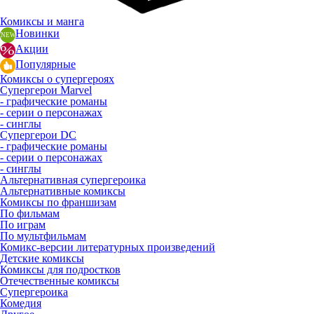
Комиксы и манга
Новинки
Акции
Популярные
Комиксы о супергероях
Супергерои Marvel
- графические романы
- серии о персонажах
- синглы
Супергерои DC
- графические романы
- серии о персонажах
- синглы
Альтернативная супергероика
Альтернативные комиксы
Комиксы по франшизам
По фильмам
По играм
По мультфильмам
Комикс-версии литературных произведений
Детские комиксы
Комиксы для подростков
Отечественные комиксы
Супергероика
Комедия