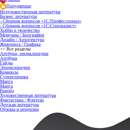
Популярные
Нехудожественная литература
Бизнес литература
- Сборник вопросов «1С:Профессионал»
- Сборник вопросов «1С:Специалист»
Хобби и творчество
Мемуары / Биографии
Дизайн / Архитектура
Живопись / Графика
>> Все разделы
Артбуки, энциклопедии
Артбуки
Гайды
Энциклопедии
Комиксы
Супергероика
Манга
Манга
Ранобэ
Художественная литература
Фантастика / Фэнтези
Детская литература
Обзоры и рецензии