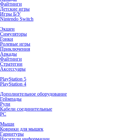
Файтинги
Детские игры
Игры Б/У
Nintendo Switch
Экшен
Симуляторы
Гонки
Ролевые игры
Приключения
Аркады
Файтинги
Стратегии
Аксессуары
PlayStation 5
PlayStation 4
Дополнительное оборудование
Геймпады
Рули
Кабели соединительные
PC
Мыши
Коврики для мышек
Гарнитуры
Носители информации