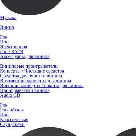
Музыка
Винил
Рок
Поп
Электронная
Рэп / R’n’B
Аксессуары для винила
Виниловые проигрыватели
Конверты / Чистящие средства
Средства для очистки винила
Внутренние конверты для винила
Внешние конверты / пакеты для винила
Проигрыватели винила
Audio CD
Рок
Российская
Поп
Классическая
Саундтреки