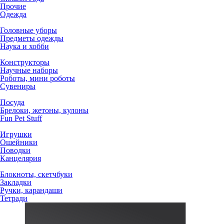
Прочие
Одежда
Головные уборы
Предметы одежды
Наука и хобби
Конструкторы
Научные наборы
Роботы, мини роботы
Сувениры
Посуда
Брелоки, жетоны, кулоны
Fun Pet Stuff
Игрушки
Ошейники
Поводки
Канцелярия
Блокноты, скетчбуки
Закладки
Ручки, карандаши
Тетради