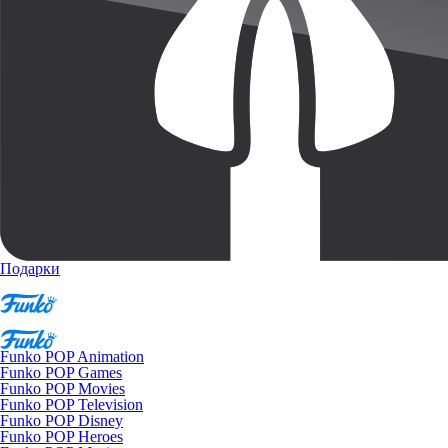
Подарки
Funko POP Animation
Funko POP Games
Funko POP Movies
Funko POP Television
Funko POP Disney
Funko POP Heroes