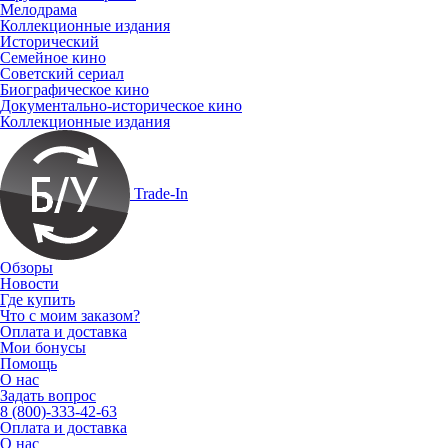
Мелодрама
Коллекционные издания
Исторический
Семейное кино
Советский сериал
Биографическое кино
Документально-историческое кино
Коллекционные издания
Trade-In
Обзоры
Новости
Где купить
Что с моим заказом?
Оплата и доставка
Мои бонусы
Помощь
О нас
Задать вопрос
8 (800)-333-42-63
Оплата и доставка
О нас