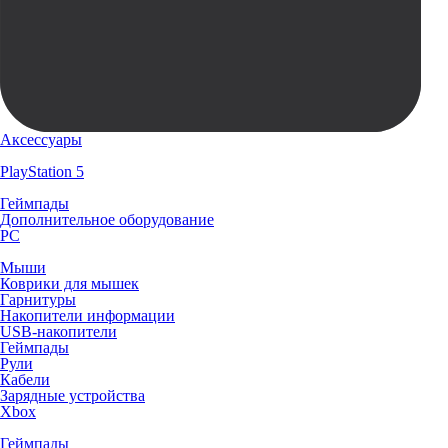
Аксессуары
PlayStation 5
Геймпады
Дополнительное оборудование
PC
Мыши
Коврики для мышек
Гарнитуры
Накопители информации
USB-накопители
Геймпады
Рули
Кабели
Зарядные устройства
Xbox
Геймпады