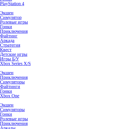
PlayStation 4
Экшен
Симулятор
Ролевые игры
Гонки
Приключения
Файтинг
Аркада
Стратегия
Квест
Детские игры
Игры Б/У
Xbox Series X/S
Экшен
Приключения
Симуляторы
Файтинги
Гонки
Xbox One
Экшен
Симуляторы
Гонки
Ролевые игры
Приключения
Аркады