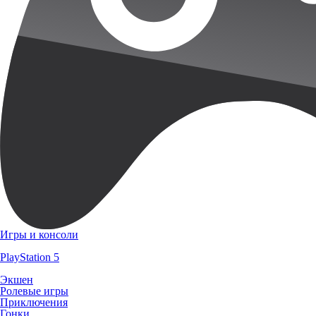
Игры и консоли
PlayStation 5
Экшен
Ролевые игры
Приключения
Гонки