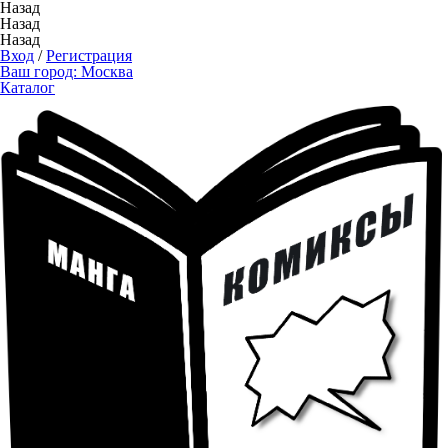
Назад
Назад
Назад
Вход
/
Регистрация
Ваш город:
Москва
Каталог