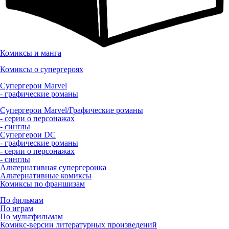
Комиксы и манга
Комиксы о супергероях
Супергерои Marvel
- графические романы
Супергерои Marvel/Графические романы
- серии о персонажах
- синглы
Супергерои DC
- графические романы
- серии о персонажах
- синглы
Альтернативная супергероика
Альтернативные комиксы
Комиксы по франшизам
По фильмам
По играм
По мультфильмам
Комикс-версии литературных произведений