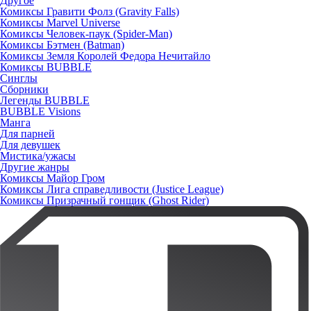
Другое
Комиксы Гравити Фолз (Gravity Falls)
Комиксы Marvel Universe
Комиксы Человек-паук (Spider-Man)
Комиксы Бэтмен (Batman)
Комиксы Земля Королей Федора Нечитайло
Комиксы BUBBLE
Синглы
Сборники
Легенды BUBBLE
BUBBLE Visions
Манга
Для парней
Для девушек
Мистика/ужасы
Другие жанры
Комиксы Майор Гром
Комиксы Лига справедливости (Justice League)
Комиксы Призрачный гонщик (Ghost Rider)