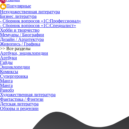
Популярные
Нехудожественная литература
Бизнес литература
- Сборник вопросов «1С:Профессионал»
- Сборник вопросов «1С:Специалист»
Хобби и творчество
Мемуары / Биографии
Дизайн / Архитектура
Живопись / Графика
>> Все разделы
Артбуки, энциклопедии
Артбуки
Гайды
Энциклопедии
Комиксы
Супергероика
Манга
Манга
Ранобэ
Художественная литература
Фантастика / Фэнтези
Детская литература
Обзоры и рецензии