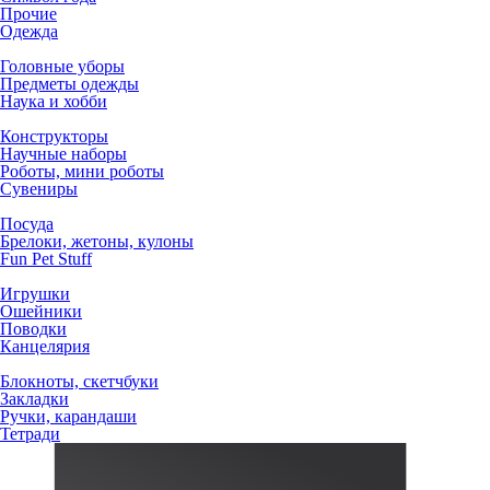
Прочие
Одежда
Головные уборы
Предметы одежды
Наука и хобби
Конструкторы
Научные наборы
Роботы, мини роботы
Сувениры
Посуда
Брелоки, жетоны, кулоны
Fun Pet Stuff
Игрушки
Ошейники
Поводки
Канцелярия
Блокноты, скетчбуки
Закладки
Ручки, карандаши
Тетради