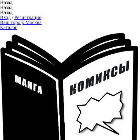
Назад
Назад
Назад
Вход
/
Регистрация
Ваш город:
Москва
Каталог