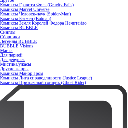
Другое
Комиксы Гравити Фолз (Gravity Falls)
Комиксы Marvel Universe
Комиксы Человек-паук (Spider-Man)
Комиксы Бэтмен (Batman)
Комиксы Земля Королей Федора Нечитайло
Комиксы BUBBLE
Синглы
Сборники
Легенды BUBBLE
BUBBLE Visions
Манга
Для парней
Для девушек
Мистика/ужасы
Другие жанры
Комиксы Майор Гром
Комиксы Лига справедливости (Justice League)
Комиксы Призрачный гонщик (Ghost Rider)