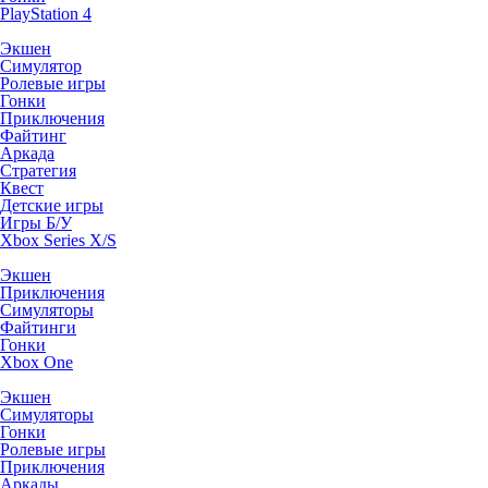
PlayStation 4
Экшен
Симулятор
Ролевые игры
Гонки
Приключения
Файтинг
Аркада
Стратегия
Квест
Детские игры
Игры Б/У
Xbox Series X/S
Экшен
Приключения
Симуляторы
Файтинги
Гонки
Xbox One
Экшен
Симуляторы
Гонки
Ролевые игры
Приключения
Аркады