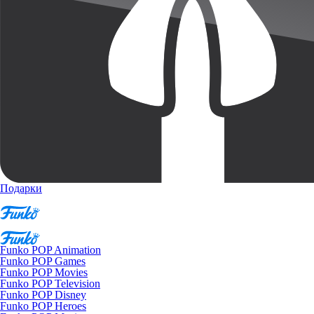
Подарки
Funko POP Animation
Funko POP Games
Funko POP Movies
Funko POP Television
Funko POP Disney
Funko POP Heroes