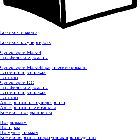
Комиксы и манга
Комиксы о супергероях
Супергерои Marvel
- графические романы
Супергерои Marvel/Графические романы
- серии о персонажах
- синглы
Супергерои DC
- графические романы
- серии о персонажах
- синглы
Альтернативная супергероика
Альтернативные комиксы
Комиксы по франшизам
По фильмам
По играм
По мультфильмам
Комикс-версии литературных произведений