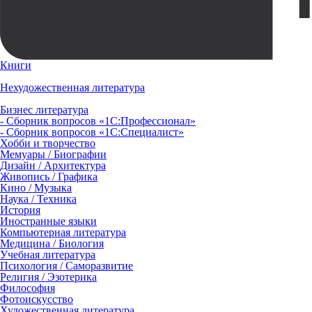
Книги
Нехудожественная литература
Бизнес литература
- Сборник вопросов «1С:Профессионал»
- Сборник вопросов «1С:Специалист»
Хобби и творчество
Мемуары / Биографии
Дизайн / Архитектура
Живопись / Графика
Кино / Музыка
Наука / Техника
История
Иностранные языки
Компьютерная литература
Медицина / Биология
Учебная литература
Психология / Саморазвитие
Религия / Эзотерика
Философия
Фотоискусство
Художественная литература