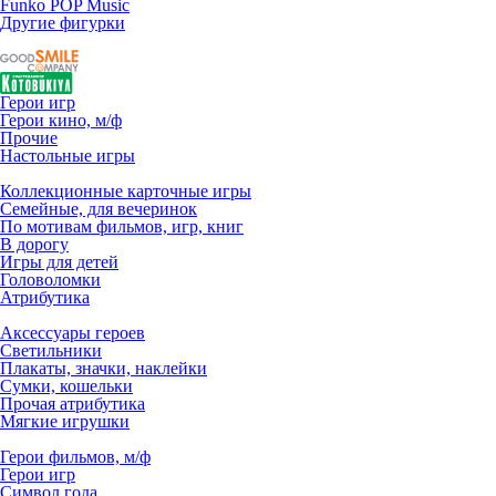
Funko POP Music
Другие фигурки
Герои игр
Герои кино, м/ф
Прочие
Настольные игры
Коллекционные карточные игры
Семейные, для вечеринок
По мотивам фильмов, игр, книг
В дорогу
Игры для детей
Головоломки
Атрибутика
Аксессуары героев
Светильники
Плакаты, значки, наклейки
Сумки, кошельки
Прочая атрибутика
Мягкие игрушки
Герои фильмов, м/ф
Герои игр
Символ года