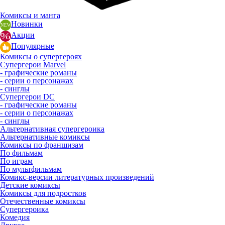
Комиксы и манга
Новинки
Акции
Популярные
Комиксы о супергероях
Супергерои Marvel
- графические романы
- серии о персонажах
- синглы
Супергерои DC
- графические романы
- серии о персонажах
- синглы
Альтернативная супергероика
Альтернативные комиксы
Комиксы по франшизам
По фильмам
По играм
По мультфильмам
Комикс-версии литературных произведений
Детские комиксы
Комиксы для подростков
Отечественные комиксы
Супергероика
Комедия