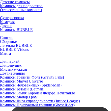
Детские комиксы
Комиксы для подростков
Отечественные комиксы
Супергероика
Комедия
Другое
Комиксы BUBBLE
Синглы
Сборники
Легенды BUBBLE
BUBBLE Visions
Манга
Для парней
Для девушек
Мистика/ужасы
Другие жанры
Комиксы Гравити Фолз (Gravity Falls)
Комиксы Marvel Universe
Комиксы Человек-паук (Spider-Man)
Комиксы Бэтмен (Batman)
Комиксы Земля Королей Федора Нечитайло
Комиксы Майор Гром
Комиксы Лига справедливости (Justice League)
Комиксы Призрачный гонщик (Ghost Rider)