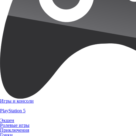
Игры и консоли
PlayStation 5
Экшен
Ролевые игры
Приключения
Гонки