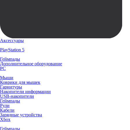
Аксессуары
PlayStation 5
Геймпады
Дополнительное оборудование
PC
Мыши
Коврики для мышек
Гарнитуры
Накопители информации
USB-накопители
Геймпады
Рули
Кабели
Зарядные устройства
Xbox
Геймпады