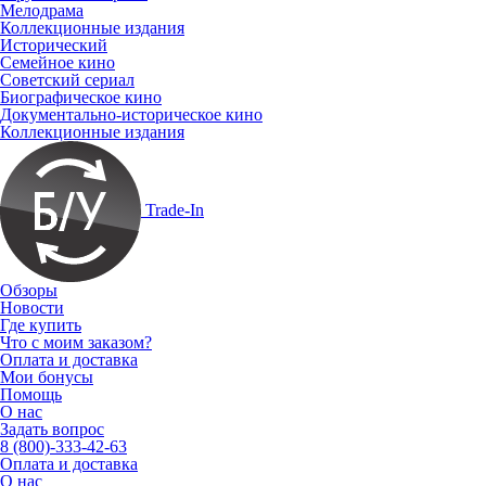
Мелодрама
Коллекционные издания
Исторический
Семейное кино
Советский сериал
Биографическое кино
Документально-историческое кино
Коллекционные издания
Trade-In
Обзоры
Новости
Где купить
Что с моим заказом?
Оплата и доставка
Мои бонусы
Помощь
О нас
Задать вопрос
8 (800)-333-42-63
Оплата и доставка
О нас