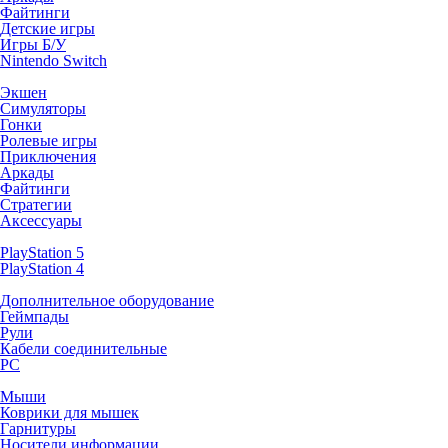
Файтинги
Детские игры
Игры Б/У
Nintendo Switch
Экшен
Симуляторы
Гонки
Ролевые игры
Приключения
Аркады
Файтинги
Стратегии
Аксессуары
PlayStation 5
PlayStation 4
Дополнительное оборудование
Геймпады
Рули
Кабели соединительные
PC
Мыши
Коврики для мышек
Гарнитуры
Носители информации