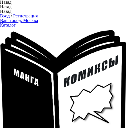
Назад
Назад
Назад
Вход
/
Регистрация
Ваш город:
Москва
Каталог