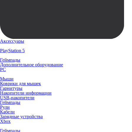
Аксессуары
PlayStation 5
Геймпады
Дополнительное оборудование
PC
Мыши
Коврики для мышек
Гарнитуры
Накопители информации
USB-накопители
Геймпады
Рули
Кабели
Зарядные устройства
Xbox
Геймпады