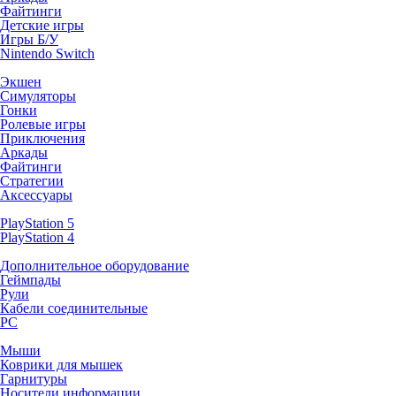
Файтинги
Детские игры
Игры Б/У
Nintendo Switch
Экшен
Симуляторы
Гонки
Ролевые игры
Приключения
Аркады
Файтинги
Стратегии
Аксессуары
PlayStation 5
PlayStation 4
Дополнительное оборудование
Геймпады
Рули
Кабели соединительные
PC
Мыши
Коврики для мышек
Гарнитуры
Носители информации