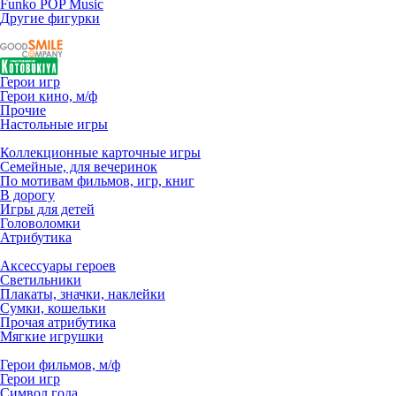
Funko POP Music
Другие фигурки
Герои игр
Герои кино, м/ф
Прочие
Настольные игры
Коллекционные карточные игры
Семейные, для вечеринок
По мотивам фильмов, игр, книг
В дорогу
Игры для детей
Головоломки
Атрибутика
Аксессуары героев
Светильники
Плакаты, значки, наклейки
Сумки, кошельки
Прочая атрибутика
Мягкие игрушки
Герои фильмов, м/ф
Герои игр
Символ года