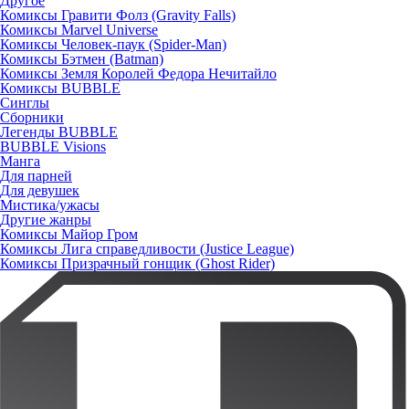
Другое
Комиксы Гравити Фолз (Gravity Falls)
Комиксы Marvel Universe
Комиксы Человек-паук (Spider-Man)
Комиксы Бэтмен (Batman)
Комиксы Земля Королей Федора Нечитайло
Комиксы BUBBLE
Синглы
Сборники
Легенды BUBBLE
BUBBLE Visions
Манга
Для парней
Для девушек
Мистика/ужасы
Другие жанры
Комиксы Майор Гром
Комиксы Лига справедливости (Justice League)
Комиксы Призрачный гонщик (Ghost Rider)