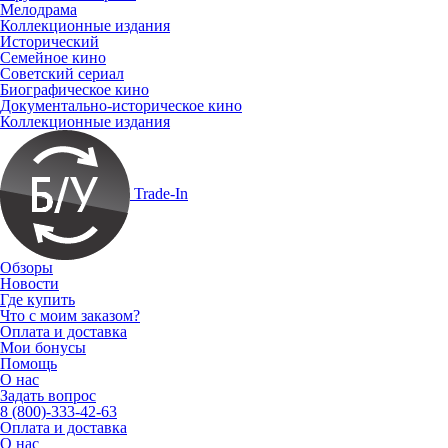
Мелодрама
Коллекционные издания
Исторический
Семейное кино
Советский сериал
Биографическое кино
Документально-историческое кино
Коллекционные издания
Trade-In
Обзоры
Новости
Где купить
Что с моим заказом?
Оплата и доставка
Мои бонусы
Помощь
О нас
Задать вопрос
8 (800)-333-42-63
Оплата и доставка
О нас