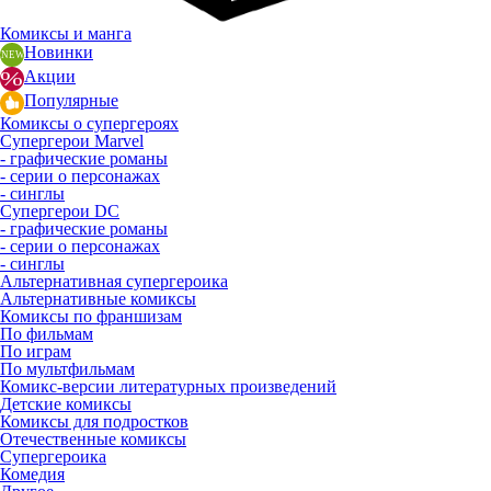
Комиксы и манга
Новинки
Акции
Популярные
Комиксы о супергероях
Супергерои Marvel
- графические романы
- серии о персонажах
- синглы
Супергерои DC
- графические романы
- серии о персонажах
- синглы
Альтернативная супергероика
Альтернативные комиксы
Комиксы по франшизам
По фильмам
По играм
По мультфильмам
Комикс-версии литературных произведений
Детские комиксы
Комиксы для подростков
Отечественные комиксы
Супергероика
Комедия