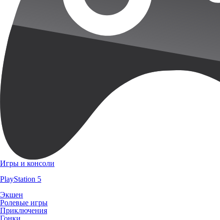
Игры и консоли
PlayStation 5
Экшен
Ролевые игры
Приключения
Гонки