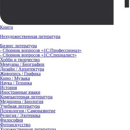
Книги
Нехудожественная литература
Бизнес литература
- Сборник вопросов «1С:Профессионал»
- Сборник вопросов «1С:Специалист»
Хобби и творчество
Мемуары / Биографии
Дизайн / Архитектура
Живопись / Графика
Кино / Музыка
Наука / Техника
История
Иностранные языки
Компьютерная литература
Медицина / Биология
Учебная литература
Психология / Саморазвитие
Религия / Эзотерика
Философия
Фотоискусство
Художественная литература