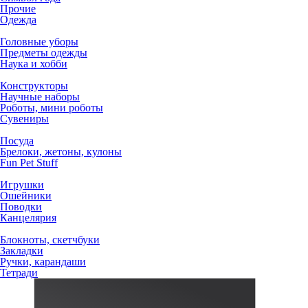
Прочие
Одежда
Головные уборы
Предметы одежды
Наука и хобби
Конструкторы
Научные наборы
Роботы, мини роботы
Сувениры
Посуда
Брелоки, жетоны, кулоны
Fun Pet Stuff
Игрушки
Ошейники
Поводки
Канцелярия
Блокноты, скетчбуки
Закладки
Ручки, карандаши
Тетради