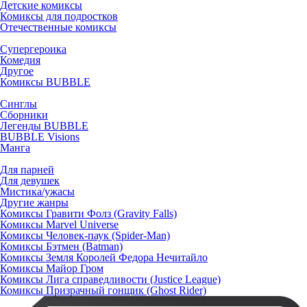
Детские комиксы
Комиксы для подростков
Отечественные комиксы
Супергероика
Комедия
Другое
Комиксы BUBBLE
Синглы
Сборники
Легенды BUBBLE
BUBBLE Visions
Манга
Для парней
Для девушек
Мистика/ужасы
Другие жанры
Комиксы Гравити Фолз (Gravity Falls)
Комиксы Marvel Universe
Комиксы Человек-паук (Spider-Man)
Комиксы Бэтмен (Batman)
Комиксы Земля Королей Федора Нечитайло
Комиксы Майор Гром
Комиксы Лига справедливости (Justice League)
Комиксы Призрачный гонщик (Ghost Rider)