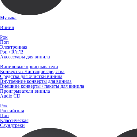
Музыка
Винил
Рок
Поп
Электронная
Рэп / R’n’B
Аксессуары для винила
Виниловые проигрыватели
Конверты / Чистящие средства
Средства для очистки винила
Внутренние конверты для винила
Внешние конверты / пакеты для винила
Проигрыватели винила
Audio CD
Рок
Российская
Поп
Классическая
Саундтреки