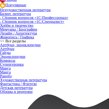
Популярные
Нехудожественная литература
Бизнес литература
- Сборник вопросов «1С:Профессионал»
- Сборник вопросов «1С:Специалист»
Хобби и творчество
Мемуары / Биографии
Дизайн / Архитектура
Живопись / Графика
>> Все разделы
Артбуки, энциклопедии
Артбуки
Гайды
Энциклопедии
Комиксы
Супергероика
Манга
Манга
Ранобэ
Художественная литература
Фантастика / Фэнтези
Детская литература
Обзоры и рецензии