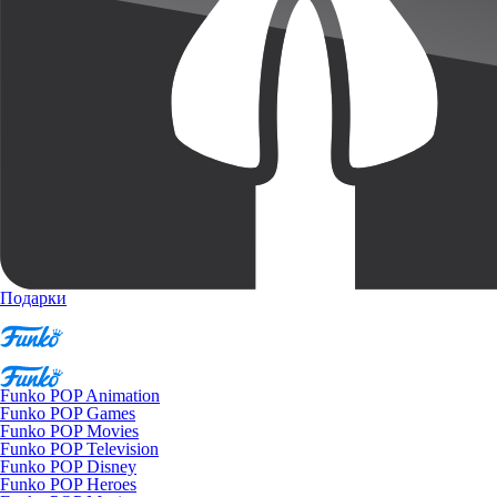
Подарки
Funko POP Animation
Funko POP Games
Funko POP Movies
Funko POP Television
Funko POP Disney
Funko POP Heroes