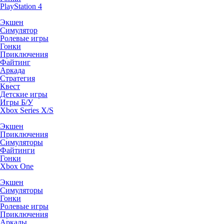
PlayStation 4
Экшен
Симулятор
Ролевые игры
Гонки
Приключения
Файтинг
Аркада
Стратегия
Квест
Детские игры
Игры Б/У
Xbox Series X/S
Экшен
Приключения
Симуляторы
Файтинги
Гонки
Xbox One
Экшен
Симуляторы
Гонки
Ролевые игры
Приключения
Аркады