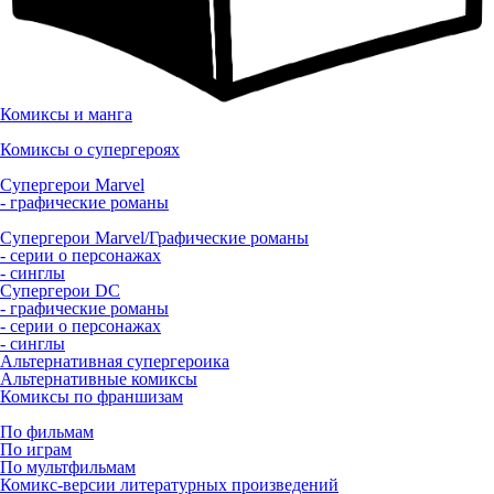
Комиксы и манга
Комиксы о супергероях
Супергерои Marvel
- графические романы
Супергерои Marvel/Графические романы
- серии о персонажах
- синглы
Супергерои DC
- графические романы
- серии о персонажах
- синглы
Альтернативная супергероика
Альтернативные комиксы
Комиксы по франшизам
По фильмам
По играм
По мультфильмам
Комикс-версии литературных произведений