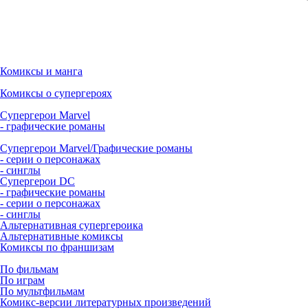
Комиксы и манга
Комиксы о супергероях
Супергерои Marvel
- графические романы
Супергерои Marvel/Графические романы
- серии о персонажах
- синглы
Супергерои DC
- графические романы
- серии о персонажах
- синглы
Альтернативная супергероика
Альтернативные комиксы
Комиксы по франшизам
По фильмам
По играм
По мультфильмам
Комикс-версии литературных произведений