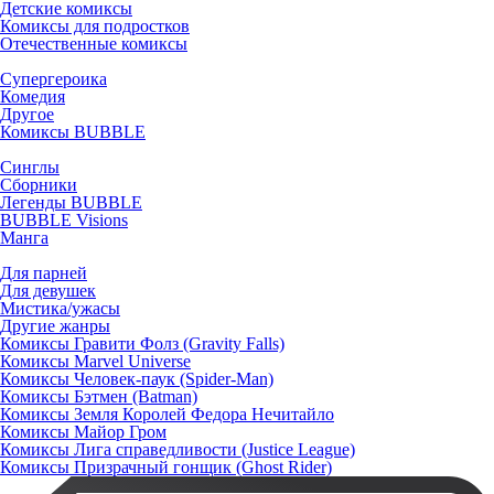
Детские комиксы
Комиксы для подростков
Отечественные комиксы
Супергероика
Комедия
Другое
Комиксы BUBBLE
Синглы
Сборники
Легенды BUBBLE
BUBBLE Visions
Манга
Для парней
Для девушек
Мистика/ужасы
Другие жанры
Комиксы Гравити Фолз (Gravity Falls)
Комиксы Marvel Universe
Комиксы Человек-паук (Spider-Man)
Комиксы Бэтмен (Batman)
Комиксы Земля Королей Федора Нечитайло
Комиксы Майор Гром
Комиксы Лига справедливости (Justice League)
Комиксы Призрачный гонщик (Ghost Rider)