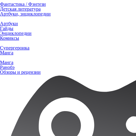
Фантастика / Фэнтези
Детская литература
Артбуки, энциклопедии
Артбуки
Гайды
Энциклопедии
Комиксы
Супергероика
Манга
Манга
Ранобэ
Обзоры и рецензии