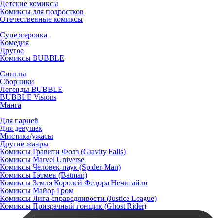
Детские комиксы
Комиксы для подростков
Отечественные комиксы
Супергероика
Комедия
Другое
Комиксы BUBBLE
Синглы
Сборники
Легенды BUBBLE
BUBBLE Visions
Манга
Для парней
Для девушек
Мистика/ужасы
Другие жанры
Комиксы Гравити Фолз (Gravity Falls)
Комиксы Marvel Universe
Комиксы Человек-паук (Spider-Man)
Комиксы Бэтмен (Batman)
Комиксы Земля Королей Федора Нечитайло
Комиксы Майор Гром
Комиксы Лига справедливости (Justice League)
Комиксы Призрачный гонщик (Ghost Rider)