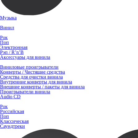
Музыка
Винил
Рок
Поп
Электронная
Рэп / R’n’B
Аксессуары для винила
Виниловые проигрыватели
Конверты / Чистящие средства
Средства для очистки винила
Внутренние конверты для винила
Внешние конверты / пакеты для винила
Проигрыватели винила
Audio CD
Рок
Российская
Поп
Классическая
Саундтреки