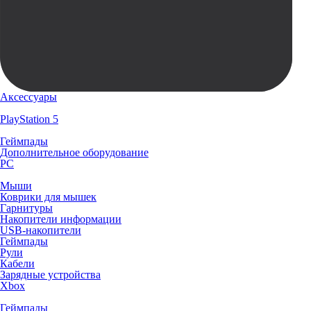
Аксессуары
PlayStation 5
Геймпады
Дополнительное оборудование
PC
Мыши
Коврики для мышек
Гарнитуры
Накопители информации
USB-накопители
Геймпады
Рули
Кабели
Зарядные устройства
Xbox
Геймпады