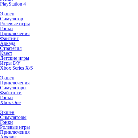
PlayStation 4
Экшен
Симулятор
Ролевые игры
Гонки
Приключения
Файтинг
Аркада
Стратегия
Квест
Детские игры
Игры Б/У
Xbox Series X/S
Экшен
Приключения
Симуляторы
Файтинги
Гонки
Xbox One
Экшен
Симуляторы
Гонки
Ролевые игры
Приключения
Аркады