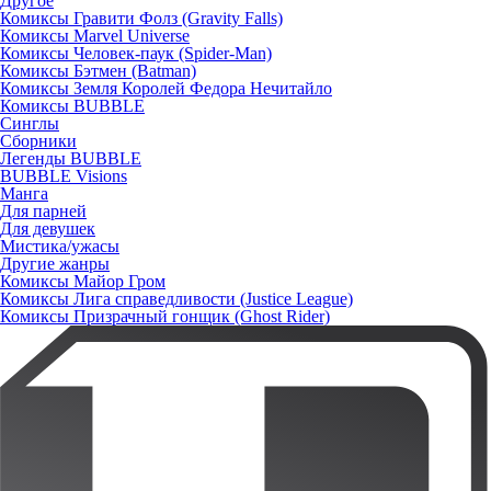
Другое
Комиксы Гравити Фолз (Gravity Falls)
Комиксы Marvel Universe
Комиксы Человек-паук (Spider-Man)
Комиксы Бэтмен (Batman)
Комиксы Земля Королей Федора Нечитайло
Комиксы BUBBLE
Синглы
Сборники
Легенды BUBBLE
BUBBLE Visions
Манга
Для парней
Для девушек
Мистика/ужасы
Другие жанры
Комиксы Майор Гром
Комиксы Лига справедливости (Justice League)
Комиксы Призрачный гонщик (Ghost Rider)