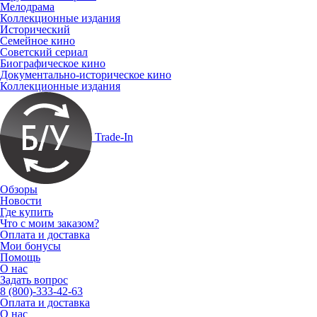
Мелодрама
Коллекционные издания
Исторический
Семейное кино
Советский сериал
Биографическое кино
Документально-историческое кино
Коллекционные издания
Trade-In
Обзоры
Новости
Где купить
Что с моим заказом?
Оплата и доставка
Мои бонусы
Помощь
О нас
Задать вопрос
8 (800)-333-42-63
Оплата и доставка
О нас