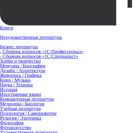
Книги
Нехудожественная литература
Бизнес литература
- Сборник вопросов «1С:Профессионал»
- Сборник вопросов «1С:Специалист»
Хобби и творчество
Мемуары / Биографии
Дизайн / Архитектура
Живопись / Графика
Кино / Музыка
Наука / Техника
История
Иностранные языки
Компьютерная литература
Медицина / Биология
Учебная литература
Психология / Саморазвитие
Религия / Эзотерика
Философия
Фотоискусство
Художественная литература