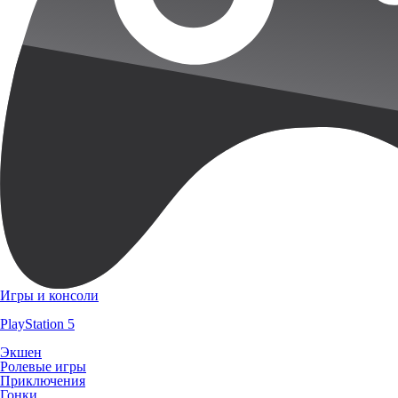
Игры и консоли
PlayStation 5
Экшен
Ролевые игры
Приключения
Гонки