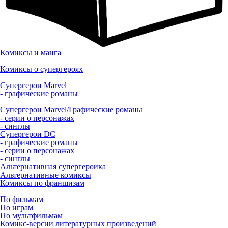
Комиксы и манга
Комиксы о супергероях
Супергерои Marvel
- графические романы
Супергерои Marvel/Графические романы
- серии о персонажах
- синглы
Супергерои DC
- графические романы
- серии о персонажах
- синглы
Альтернативная супергероика
Альтернативные комиксы
Комиксы по франшизам
По фильмам
По играм
По мультфильмам
Комикс-версии литературных произведений