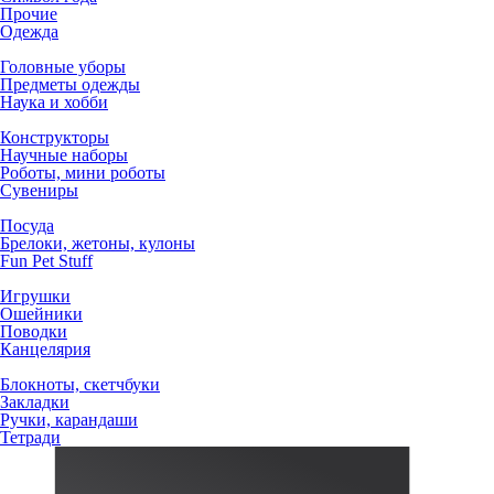
Прочие
Одежда
Головные уборы
Предметы одежды
Наука и хобби
Конструкторы
Научные наборы
Роботы, мини роботы
Сувениры
Посуда
Брелоки, жетоны, кулоны
Fun Pet Stuff
Игрушки
Ошейники
Поводки
Канцелярия
Блокноты, скетчбуки
Закладки
Ручки, карандаши
Тетради