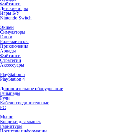
Файтинги
Детские игры
Игры Б/У
Nintendo Switch
Экшен
Симуляторы
Гонки
Ролевые игры
Приключения
Аркады
Файтинги
Стратегии
Аксессуары
PlayStation 5
PlayStation 4
Дополнительное оборудование
Геймпады
Рули
Кабели соединительные
PC
Мыши
Коврики для мышек
Гарнитуры
Носители информации