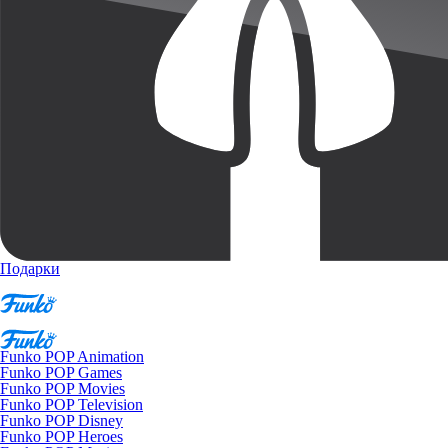
Подарки
Funko POP Animation
Funko POP Games
Funko POP Movies
Funko POP Television
Funko POP Disney
Funko POP Heroes