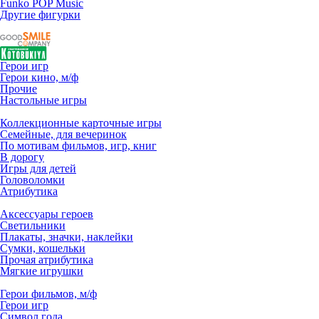
Funko POP Music
Другие фигурки
Герои игр
Герои кино, м/ф
Прочие
Настольные игры
Коллекционные карточные игры
Семейные, для вечеринок
По мотивам фильмов, игр, книг
В дорогу
Игры для детей
Головоломки
Атрибутика
Аксессуары героев
Светильники
Плакаты, значки, наклейки
Сумки, кошельки
Прочая атрибутика
Мягкие игрушки
Герои фильмов, м/ф
Герои игр
Символ года