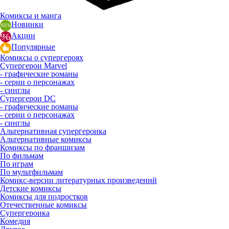
Комиксы и манга
Новинки
Акции
Популярные
Комиксы о супергероях
Супергерои Marvel
- графические романы
- серии о персонажах
- синглы
Супергерои DC
- графические романы
- серии о персонажах
- синглы
Альтернативная супергероика
Альтернативные комиксы
Комиксы по франшизам
По фильмам
По играм
По мультфильмам
Комикс-версии литературных произведений
Детские комиксы
Комиксы для подростков
Отечественные комиксы
Супергероика
Комедия