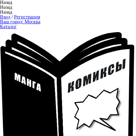
Назад
Назад
Назад
Вход
/
Регистрация
Ваш город:
Москва
Каталог