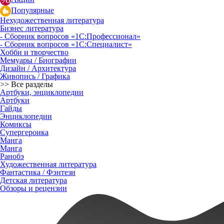
Популярные
Нехудожественная литература
Бизнес литература
- Сборник вопросов «1С:Профессионал»
- Сборник вопросов «1С:Специалист»
Хобби и творчество
Мемуары / Биографии
Дизайн / Архитектура
Живопись / Графика
>> Все разделы
Артбуки, энциклопедии
Артбуки
Гайды
Энциклопедии
Комиксы
Супергероика
Манга
Манга
Ранобэ
Художественная литература
Фантастика / Фэнтези
Детская литература
Обзоры и рецензии