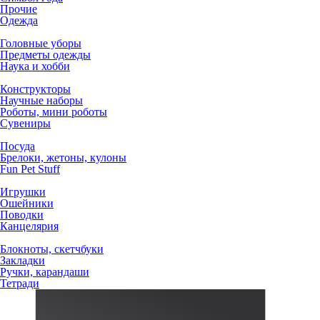
Прочие
Одежда
Головные уборы
Предметы одежды
Наука и хобби
Конструкторы
Научные наборы
Роботы, мини роботы
Сувениры
Посуда
Брелоки, жетоны, кулоны
Fun Pet Stuff
Игрушки
Ошейники
Поводки
Канцелярия
Блокноты, скетчбуки
Закладки
Ручки, карандаши
Тетради