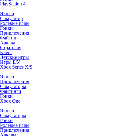
PlayStation 4
Экшен
Симулятор
Ролевые игры
Гонки
Приключения
Файтинг
Аркада
Стратегия
Квест
Детские игры
Игры Б/У
Xbox Series X/S
Экшен
Приключения
Симуляторы
Файтинги
Гонки
Xbox One
Экшен
Симуляторы
Гонки
Ролевые игры
Приключения
Аркады