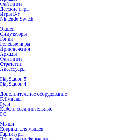
Файтинги
Детские игры
Игры Б/У
Nintendo Switch
Экшен
Симуляторы
Гонки
Ролевые игры
Приключения
Аркады
Файтинги
Стратегии
Аксессуары
PlayStation 5
PlayStation 4
Дополнительное оборудование
Геймпады
Рули
Кабели соединительные
PC
Мыши
Коврики для мышек
Гарнитуры
Носители информации