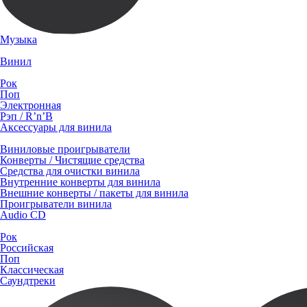
Музыка
Винил
Рок
Поп
Электронная
Рэп / R’n’B
Аксессуары для винила
Виниловые проигрыватели
Конверты / Чистящие средства
Средства для очистки винила
Внутренние конверты для винила
Внешние конверты / пакеты для винила
Проигрыватели винила
Audio CD
Рок
Российская
Поп
Классическая
Саундтреки