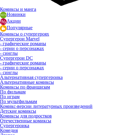
Комиксы и манга
Новинки
Акции
Популярные
Комиксы о супергероях
Супергерои Marvel
- графические романы
- серии о персонажах
- синглы
Супергерои DC
- графические романы
- серии о персонажах
- синглы
Альтернативная супергероика
Альтернативные комиксы
Комиксы по франшизам
По фильмам
По играм
По мультфильмам
Комикс-версии литературных произведений
Детские комиксы
Комиксы для подростков
Отечественные комиксы
Супергероика
Комедия