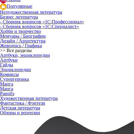
Популярные
Нехудожественная литература
Бизнес литература
- Сборник вопросов «1С:Профессионал»
- Сборник вопросов «1С:Специалист»
Хобби и творчество
Мемуары / Биографии
Дизайн / Архитектура
Живопись / Графика
>> Все разделы
Артбуки, энциклопедии
Артбуки
Гайды
Энциклопедии
Комиксы
Супергероика
Манга
Манга
Ранобэ
Художественная литература
Фантастика / Фэнтези
Детская литература
Обзоры и рецензии