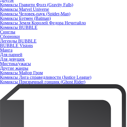
Другое
Комиксы Гравити Фолз (Gravity Falls)
Комиксы Marvel Universe
Комиксы Человек-паук (Spider-Man)
Комиксы Бэтмен (Batman)
Комиксы Земля Королей Федора Нечитайло
Комиксы BUBBLE
Синглы
Сборники
Легенды BUBBLE
BUBBLE Visions
Манга
Для парней
Для девушек
Мистика/ужасы
Другие жанры
Комиксы Майор Гром
Комиксы Лига справедливости (Justice League)
Комиксы Призрачный гонщик (Ghost Rider)