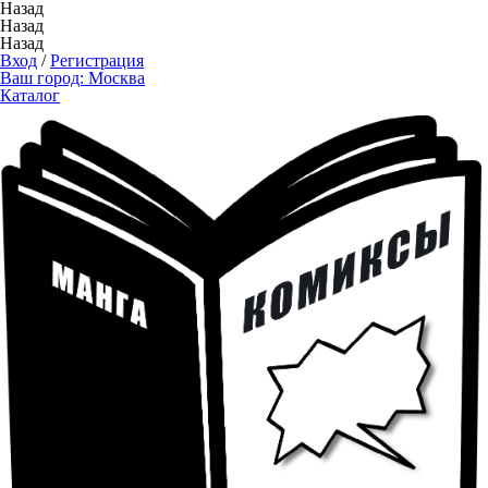
Назад
Назад
Назад
Вход
/
Регистрация
Ваш город:
Москва
Каталог