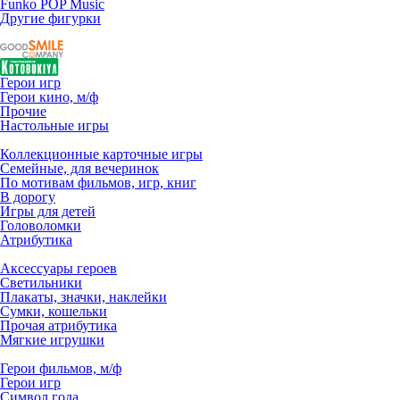
Funko POP Music
Другие фигурки
Герои игр
Герои кино, м/ф
Прочие
Настольные игры
Коллекционные карточные игры
Семейные, для вечеринок
По мотивам фильмов, игр, книг
В дорогу
Игры для детей
Головоломки
Атрибутика
Аксессуары героев
Светильники
Плакаты, значки, наклейки
Сумки, кошельки
Прочая атрибутика
Мягкие игрушки
Герои фильмов, м/ф
Герои игр
Символ года