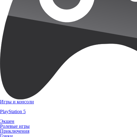
Игры и консоли
PlayStation 5
Экшен
Ролевые игры
Приключения
Гонки