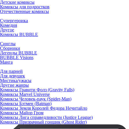
Детские комиксы
Комиксы для подростков
Отечественные комиксы
Супергероика
Комедия
Другое
Комиксы BUBBLE
Синглы
Сборники
Легенды BUBBLE
BUBBLE Visions
Манга
Для парней
Для девушек
Мистика/ужасы
Другие жанры
Комиксы Гравити Фолз (Gravity Falls)
Комиксы Marvel Universe
Комиксы Человек-паук (Spider-Man)
Комиксы Бэтмен (Batman)
Комиксы Земля Королей Федора Нечитайло
Комиксы Майор Гром
Комиксы Лига справедливости (Justice League)
Комиксы Призрачный гонщик (Ghost Rider)