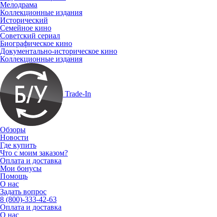
Мелодрама
Коллекционные издания
Исторический
Семейное кино
Советский сериал
Биографическое кино
Документально-историческое кино
Коллекционные издания
Trade-In
Обзоры
Новости
Где купить
Что с моим заказом?
Оплата и доставка
Мои бонусы
Помощь
О нас
Задать вопрос
8 (800)-333-42-63
Оплата и доставка
О нас