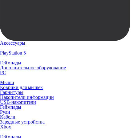
Аксессуары
PlayStation 5
Геймпады
Дополнительное оборудование
PC
Мыши
Коврики для мышек
Гарнитуры
Накопители информации
USB-накопители
Геймпады
Рули
Кабели
Зарядные устройства
Xbox
Геймпады