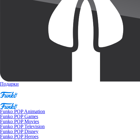
Подарки
Funko POP Animation
Funko POP Games
Funko POP Movies
Funko POP Television
Funko POP Disney
Funko POP Heroes