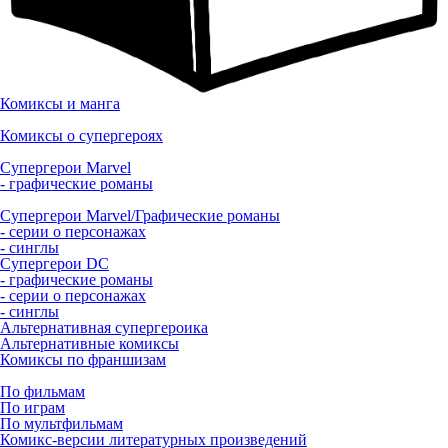
Комиксы и манга
Комиксы о супергероях
Супергерои Marvel
- графические романы
Супергерои Marvel/Графические романы
- серии о персонажах
- синглы
Супергерои DC
- графические романы
- серии о персонажах
- синглы
Альтернативная супергероика
Альтернативные комиксы
Комиксы по франшизам
По фильмам
По играм
По мультфильмам
Комикс-версии литературных произведений